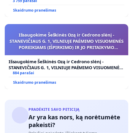
3 759 parašai
Skaidrumo pranešimas
Išsaugokime Šeškinės Ozą ir Cedrono slėnį -
STANEVIČIAUS G. 1, VILNIUJE PAĖMIMO VISUOMENĖS
POREIKIAMS (IŠPIRKIMO) IR JO PRITAIKYMO
VIEŠAJAI ŽELDYNŲ FUNKCIJAI
Išsaugokime Šeškinės Ozą ir Cedrono slėnį -
STANEVIČIAUS G. 1, VILNIUJE PAĖMIMO VISUOMENĖS
POREIKIAMS (IŠPIRKIMO) IR JO PRITAIKYMO VIEŠAJAI
884 parašai
ŽELDYNŲ FUNKCIJAI
Skaidrumo pranešimas
PRADĖKITE SAVO PETICIJĄ
Ar yra kas nors, ką norėtumėte
pakeisti?