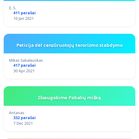
E. S.
411 parašai
10 Jan 2021
Peticija dėl cenzūruotojų terorizmo stabdymo
Mikas Sakalauskas
417 parašai
30 Apr 2021
Išsaugokime Pabalių mišką
Antanas
332 parašai
7 Dec 2021