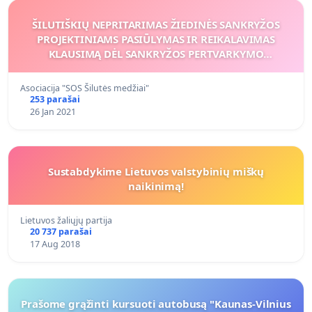
ŠILUTIŠKIŲ NEPRITARIMAS ŽIEDINĖS SANKRYŽOS
PROJEKTINIAMS PASIŪLYMAS IR REIKALAVIMAS
KLAUSIMĄ DĖL SANKRYŽOS PERTVARKYMO
PIRMIAUSIA APTARTI SU VIETOS BENDRUOMENE
Asociacija "SOS Šilutės medžiai"
253 parašai
26 Jan 2021
Sustabdykime Lietuvos valstybinių miškų
naikinimą!
Lietuvos žaliųjų partija
20 737 parašai
17 Aug 2018
Prašome grąžinti kursuoti autobusą "Kaunas-Vilnius