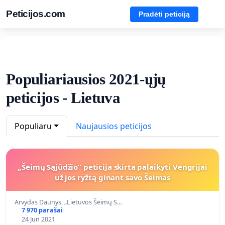
Peticijos.com
Pradėti peticiją
Populiariausios 2021-ųjų
peticijos - Lietuva
Populiaru
Naujausios peticijos
„Šeimų Sąjūdžio“ peticija skirta palaikyti Vengrijai
už jos ryžtą ginant savo Šeimas
Arvydas Daunys, „Lietuvos Šeimų S…
7 970 parašai
24 Jun 2021