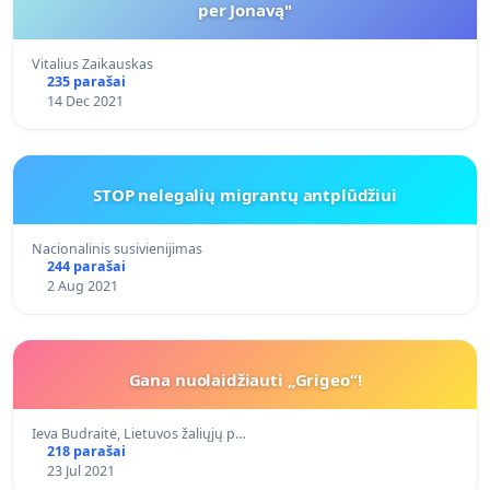
per Jonavą"
Vitalius Zaikauskas
235 parašai
14 Dec 2021
STOP nelegalių migrantų antplūdžiui
Nacionalinis susivienijimas
244 parašai
2 Aug 2021
Gana nuolaidžiauti „Grigeo“!
Ieva Budraitė, Lietuvos žaliųjų p…
218 parašai
23 Jul 2021