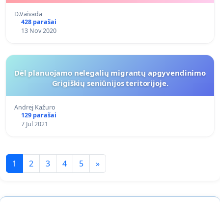
D.Vaivada
428 parašai
13 Nov 2020
Dėl planuojamo nelegalių migrantų apgyvendinimo
Grigiškių seniūnijos teritorijoje.
Andrej Kažuro
129 parašai
7 Jul 2021
1
2
3
4
5
»