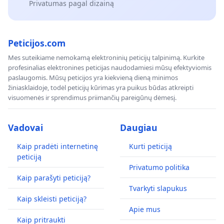
Privatumas pagal dizainą
Peticijos.com
Mes suteikiame nemokamą elektroninių peticijų talpinimą. Kurkite
profesinalias elektronines peticijas naudodamiesi mūsų efektyviomis
paslaugomis. Mūsų peticijos yra kiekvieną dieną minimos
žiniasklaidoje, todėl peticijų kūrimas yra puikus būdas atkreipti
visuomenės ir sprendimus priimančių pareigūnų dėmesį.
Vadovai
Daugiau
Kaip pradėti internetinę
Kurti peticiją
peticiją
Privatumo politika
Kaip parašyti peticiją?
Tvarkyti slapukus
Kaip skleisti peticiją?
Apie mus
Kaip pritraukti