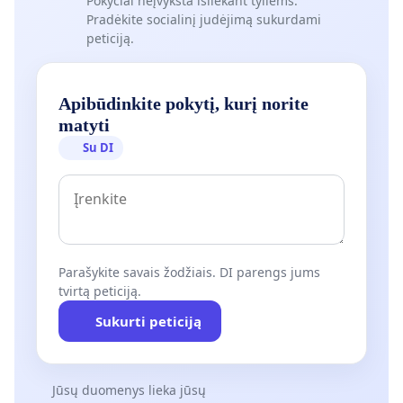
Pokyčiai neįvyksta išliekant tyliems.
Pradėkite socialinį judėjimą sukurdami
peticiją.
Apibūdinkite pokytį, kurį norite
matyti
Su DI
Parašykite savais žodžiais. DI parengs jums
tvirtą peticiją.
Sukurti peticiją
Jūsų duomenys lieka jūsų