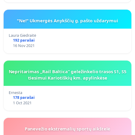
"Ne!" Ukmergės Anykščių g. pašto uždarymui
Laura Giedraitė
192 parašai
16 Nov 2021
Nepritarimas „Rail Baltica“ geležinkelio trasos S1, S5
tiesimui Kariotiškių km. apylinkėse
Ernesta
178 parašai
1 Oct 2021
Panevežio ekstremalių sportų aikštelė