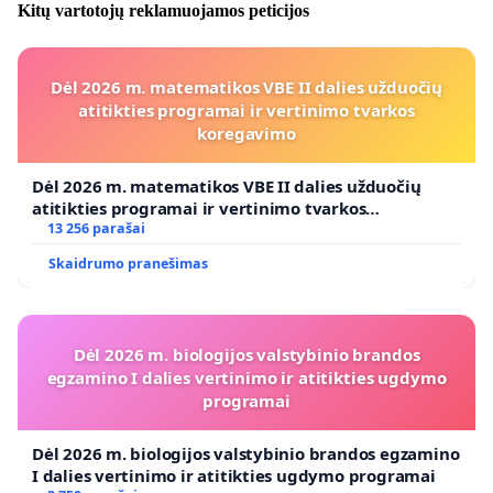
Kitų vartotojų reklamuojamos peticijos
Dėl 2026 m. matematikos VBE II dalies užduočių
atitikties programai ir vertinimo tvarkos
koregavimo
Dėl 2026 m. matematikos VBE II dalies užduočių
atitikties programai ir vertinimo tvarkos
koregavimo
13 256 parašai
Skaidrumo pranešimas
Dėl 2026 m. biologijos valstybinio brandos
egzamino I dalies vertinimo ir atitikties ugdymo
programai
Dėl 2026 m. biologijos valstybinio brandos egzamino
I dalies vertinimo ir atitikties ugdymo programai