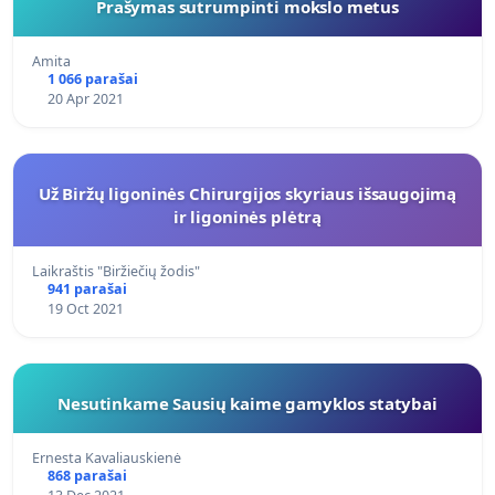
Prašymas sutrumpinti mokslo metus
Amita
1 066 parašai
20 Apr 2021
Už Biržų ligoninės Chirurgijos skyriaus išsaugojimą
ir ligoninės plėtrą
Laikraštis "Biržiečių žodis"
941 parašai
19 Oct 2021
Nesutinkame Sausių kaime gamyklos statybai
Ernesta Kavaliauskienė
868 parašai