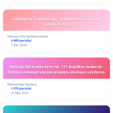
Gelbėkime Šeškinės ozą - stabdykime Šiaurinės
gatvės darbus
Vilniaus Ozo bendruomenė
4 409 parašai
7 Dec 2020
Peticija dėl krašto kelio Nr. 171 Bukiškis–Sudervė–
Dūkštos rekonstrukcijos projekto skubaus vykdymo.
Raimundas Tautkus
1 076 parašai
25 Mar 2021