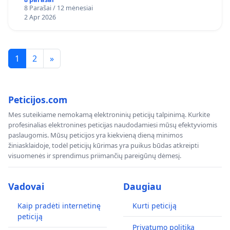
8 Parašai / 12 mėnesiai
2 Apr 2026
1
2
»
Peticijos.com
Mes suteikiame nemokamą elektroninių peticijų talpinimą. Kurkite
profesinalias elektronines peticijas naudodamiesi mūsų efektyviomis
paslaugomis. Mūsų peticijos yra kiekvieną dieną minimos
žiniasklaidoje, todėl peticijų kūrimas yra puikus būdas atkreipti
visuomenės ir sprendimus priimančių pareigūnų dėmesį.
Vadovai
Daugiau
Kaip pradėti internetinę
Kurti peticiją
peticiją
Privatumo politika