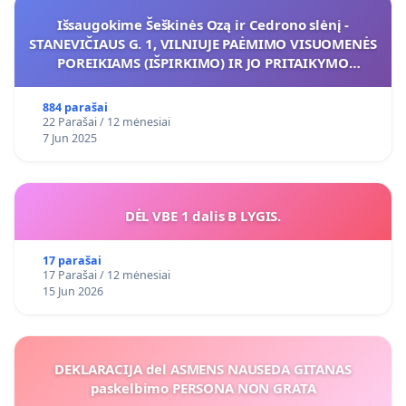
Išsaugokime Šeškinės Ozą ir Cedrono slėnį -
STANEVIČIAUS G. 1, VILNIUJE PAĖMIMO VISUOMENĖS
POREIKIAMS (IŠPIRKIMO) IR JO PRITAIKYMO
VIEŠAJAI ŽELDYNŲ FUNKCIJAI
884 parašai
22 Parašai / 12 mėnesiai
7 Jun 2025
DĖL VBE 1 dalis B LYGIS.
17 parašai
17 Parašai / 12 mėnesiai
15 Jun 2026
DEKLARACIJA del ASMENS NAUSEDA GITANAS
paskelbimo PERSONA NON GRATA