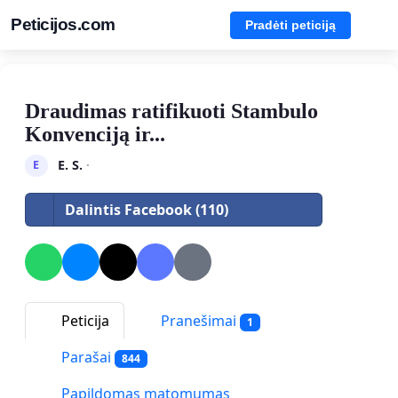
Peticijos.com
Pradėti peticiją
Draudimas ratifikuoti Stambulo
Konvenciją ir...
E. S.
·
E
Dalintis Facebook (110)
Peticija
Pranešimai
1
Parašai
844
Papildomas matomumas