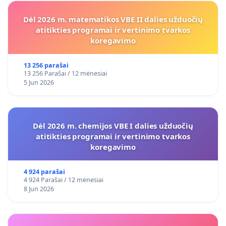
Dėl 2026 m. matematikos VBE II dalies užduočių
atitikties programai ir vertinimo tvarkos
koregavimo
13 256 parašai
13 256 Parašai / 12 mėnesiai
5 Jun 2026
Dėl 2026 m. chemijos VBE I dalies užduočių
atitikties programai ir vertinimo tvarkos
koregavimo
4 924 parašai
4 924 Parašai / 12 mėnesiai
8 Jun 2026