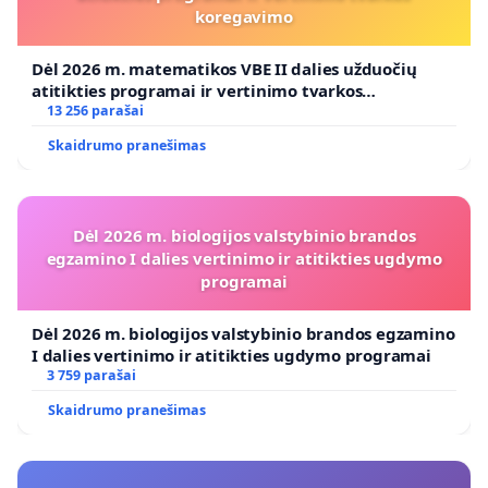
koregavimo
Dėl 2026 m. matematikos VBE II dalies užduočių
atitikties programai ir vertinimo tvarkos
koregavimo
13 256 parašai
Skaidrumo pranešimas
Dėl 2026 m. biologijos valstybinio brandos
egzamino I dalies vertinimo ir atitikties ugdymo
programai
Dėl 2026 m. biologijos valstybinio brandos egzamino
I dalies vertinimo ir atitikties ugdymo programai
3 759 parašai
Skaidrumo pranešimas