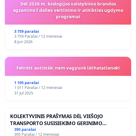
Dėl 2026 m. biologijos valstybinio brandos
egzamino I dalies vertinimo ir atitikties ugdymo
programai
3 759 parašai
3 759 Parašai / 12 mėnesiai
8 Jun 2026
Felnőtt autisták: nem vagyunk láthatatlanok!
1 105 parašai
1 011 Parašai / 12 mėnesiai
31 Jul 2025
KOLEKTYVINIS PRAŠYMAS DĖL VIEŠOJO
TRANSPORTO SUSISIEKIMO GERINIMO
VOSYLIUKŲ KAIME
395 parašai
395 Parašai / 12 mėnesiai