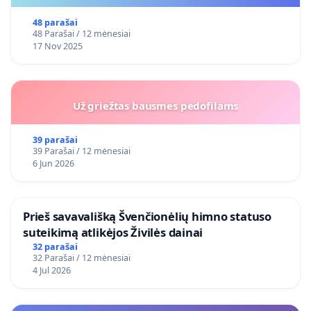
48 parašai
48 Parašai / 12 mėnesiai
17 Nov 2025
Už griežtas bausmes pedofilams
39 parašai
39 Parašai / 12 mėnesiai
6 Jun 2026
​Prieš savavališką Švenčionėlių himno statuso
suteikimą atlikėjos Živilės dainai
32 parašai
32 Parašai / 12 mėnesiai
4 Jul 2026