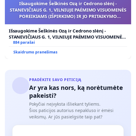
Išsaugokime Šeškinės Ozą ir Cedrono slėnį -
STANEVIČIAUS G. 1, VILNIUJE PAĖMIMO VISUOMENĖS
POREIKIAMS (IŠPIRKIMO) IR JO PRITAIKYMO
VIEŠAJAI ŽELDYNŲ FUNKCIJAI
Išsaugokime Šeškinės Ozą ir Cedrono slėnį -
STANEVIČIAUS G. 1, VILNIUJE PAĖMIMO VISUOMENĖS
POREIKIAMS (IŠPIRKIMO) IR JO PRITAIKYMO VIEŠAJAI
884 parašai
ŽELDYNŲ FUNKCIJAI
Skaidrumo pranešimas
PRADĖKITE SAVO PETICIJĄ
Ar yra kas nors, ką norėtumėte
pakeisti?
Pokyčiai neįvyksta išliekant tyliems.
Šios paticijos autorius nepakluso ir ėmėsi
veiksmų. Ar jūs pasielgsite taip pat?