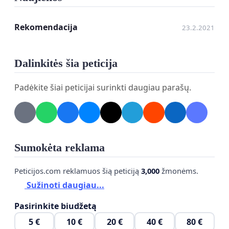
Papildoma informacija:
Rekomendacija
23.2.2021
- Straipsnis apie Stambulo Konvenciją:
https://infa.lt/57107/kaip-tolerantiskas-r-kirilkinas-
facebooke-bando-uzblokuoti-dovydo-pristatoma-
Dalinkitės šia peticija
medziaga-apie-stambulo-konvencija/
Padėkite šiai peticijai surinkti daugiau parašų.
- Stambulo Konvencija:
https://manoteises.lt/wp-
content/uploads/2017/05/STAMBULO-
KONVENCIJA_OFICIALUS.pdf
Sumokėta reklama
Peticijos.com reklamuos šią peticiją
3,000
žmonėms.
Sužinoti daugiau...
Pasirinkite biudžetą
5 €
10 €
20 €
40 €
80 €