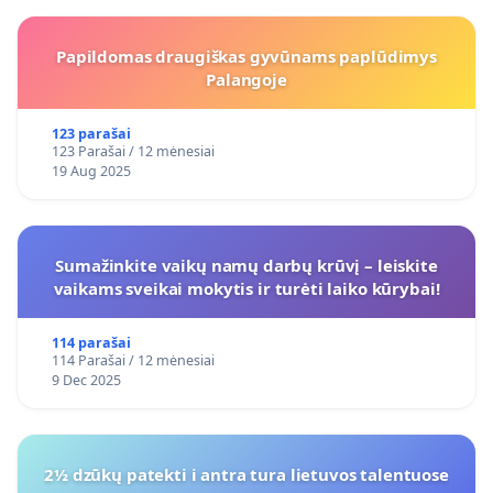
Papildomas draugiškas gyvūnams paplūdimys
Palangoje
123 parašai
123 Parašai / 12 mėnesiai
19 Aug 2025
Sumažinkite vaikų namų darbų krūvį – leiskite
vaikams sveikai mokytis ir turėti laiko kūrybai!
114 parašai
114 Parašai / 12 mėnesiai
9 Dec 2025
2½ dzūkų patekti i antra tura lietuvos talentuose