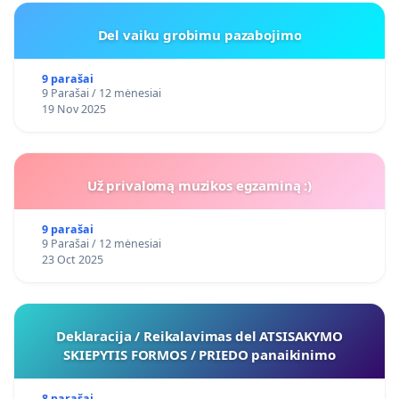
Del vaiku grobimu pazabojimo
9 parašai
9 Parašai / 12 mėnesiai
19 Nov 2025
Už privalomą muzikos egzaminą :)
9 parašai
9 Parašai / 12 mėnesiai
23 Oct 2025
Deklaracija / Reikalavimas del ATSISAKYMO
SKIEPYTIS FORMOS / PRIEDO panaikinimo
8 parašai