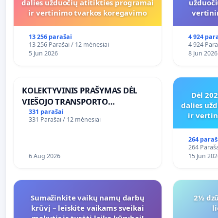
dalies užduočių atitikties programai
užduoči
ir vertinimo tvarkos koregavimo
vertin
13 256 parašai
4 924 par
13 256 Parašai / 12 mėnesiai
4 924 Para
5 Jun 2026
8 Jun 2026
KOLEKTYVINIS PRAŠYMAS DĖL
Dėl 20
VIEŠOJO TRANSPORTO
dalies užd
SUSISIEKIMO GERINIMO
331 parašai
ir vert
331 Parašai / 12 mėnesiai
VOSYLIUKŲ KAIME
264 paraš
264 Paraša
6 Aug 2026
15 Jun 202
Sumažinkite vaikų namų darbų
2½ dzū
krūvį – leiskite vaikams sveikai
l
mokytis ir turėti laiko kūrybai!