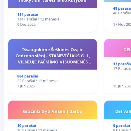
48 paraša
48 Parašai
114 parašai
114 Parašai / 12 mėnesiai
9 Dec 2025
17 Nov 20
Išsaugokime Šeškinės Ozą ir
DĖL
Cedrono slėnį - STANEVIČIAUS G. 1,
VILNIUJE PAĖMIMO VISUOMENĖS
17 paraša
POREIKIAMS (IŠPIRKIMO) IR JO
17 Parašai
PRITAIKYMO VIEŠAJAI ŽELDYNŲ
884 parašai
FUNKCIJAI
22 Parašai / 12 mėnesiai
7 Jun 2025
15 Jun 202
Gražinti Gyti Vilkeli Į darbą
Del va
10 parašai
9 parašai
10 Parašai / 12 mėnesiai
9 Parašai 