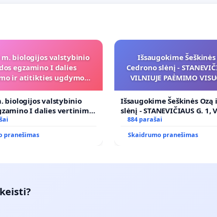
 m. biologijos valstybinio
Išsaugokime Šeškinės 
dos egzamino I dalies
Cedrono slėnį - STANEVIČI
mo ir atitikties ugdymo
VILNIUJE PAĖMIMO VIS
programai
POREIKIAMS (IŠPIRKIMO
PRITAIKYMO VIEŠAJAI 
. biologijos valstybinio
Išsaugokime Šeškinės Ozą 
FUNKCIJAI
zamino I dalies vertinimo
slėnį - STANEVIČIAUS G. 1, 
ies ugdymo programai
šai
PAĖMIMO VISUOMENĖS PO
884 parašai
(IŠPIRKIMO) IR JO PRITAI
o pranešimas
Skaidrumo pranešimas
VIEŠAJAI ŽELDYNŲ FUNKCIJ
keisti?