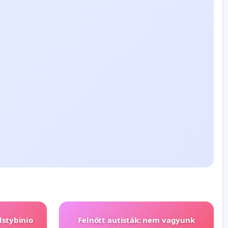
lstybinio
Felnőtt autisták: nem vagyunk