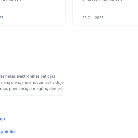
25
23 Oct 2025
sinalias elektronines peticijas
ieną dieną minimos žiniasklaidoje,
dimus priimančių pareigūnų dėmesį.
iją
politika