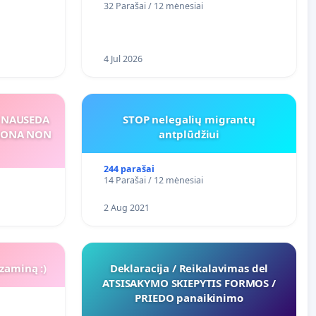
32 Parašai / 12 mėnesiai
4 Jul 2026
S NAUSEDA
STOP nelegalių migrantų
RSONA NON
antplūdžiui
244 parašai
14 Parašai / 12 mėnesiai
2 Aug 2021
zaminą :)
Deklaracija / Reikalavimas del
ATSISAKYMO SKIEPYTIS FORMOS /
PRIEDO panaikinimo