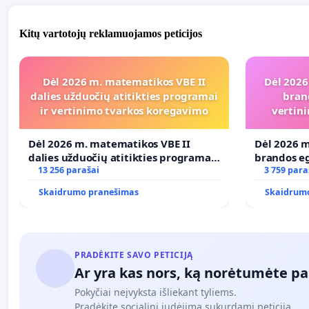
Kitų vartotojų reklamuojamos peticijos
Dėl 2026 m. matematikos VBE II
Dėl 2026
dalies užduočių atitikties programai
bran
ir vertinimo tvarkos koregavimo
vertini
Dėl 2026 m. matematikos VBE II
Dėl 2026 m
dalies užduočių atitikties programai
brandos eg
ir vertinimo tvarkos koregavimo
13 256 parašai
ir atitikt
3 759 para
Skaidrumo pranešimas
Skaidrum
PRADĖKITE SAVO PETICIJĄ
Ar yra kas nors, ką norėtumėte pa
Pokyčiai neįvyksta išliekant tyliems.
Pradėkite socialinį judėjimą sukurdami peticiją.