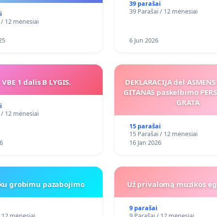
39 parašai
39 Parašai / 12 mėnesiai
i
 / 12 mėnesiai
25
6 Jun 2026
 VBE 1 dalis B LYGIS.
DEKLARACIJA del ASMEN
GITANAS paskelbimo PE
GRATA
i
 / 12 mėnesiai
15 parašai
15 Parašai / 12 mėnesiai
6
16 Jan 2026
iku grobimu pazabojimo
Už privalomą muzikos eg
9 parašai
/ 12 mėnesiai
9 Parašai / 12 mėnesiai