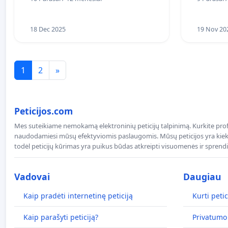
18 Dec 2025
19 Nov 20
1
2
»
Peticijos.com
Mes suteikiame nemokamą elektroninių peticijų talpinimą. Kurkite profe
naudodamiesi mūsų efektyviomis paslaugomis. Mūsų peticijos yra kiekv
todėl peticijų kūrimas yra puikus būdas atkreipti visuomenės ir spren
Vadovai
Daugiau
Kaip pradėti internetinę peticiją
Kurti petic
Kaip parašyti peticiją?
Privatumo 