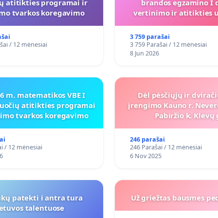
ų atitikties programai ir
brandos egzamino I d
imo tvarkos koregavimo
vertinimo ir atitiktie
programai
ašai
3 759 parašai
šai / 12 mėnesiai
3 759 Parašai / 12 mėnesiai
8 Jun 2026
26 m. matematikos VBE I
Dėl pėsčiųjų ir dvirač
uočių atitikties programai
įrengimo Kauno r. Never
inimo tvarkos koregavimo
Pabiržio k. Klevų 
ai
246 parašai
i / 12 mėnesiai
246 Parašai / 12 mėnesiai
6
6 Nov 2025
kų patekti i antra tura
Už griežtas bausmes pe
ietuvos talentuose