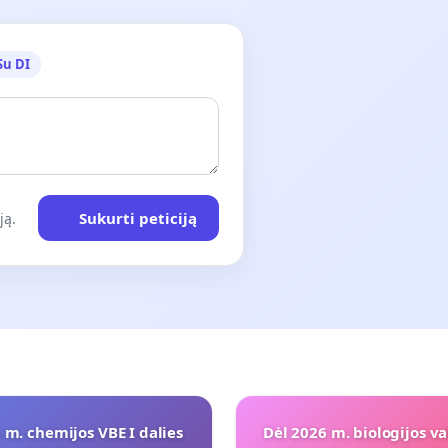
Su DI
Sukurti peticiją
ją.
 m. chemijos VBE I dalies
Dėl 2026 m. biologijos va