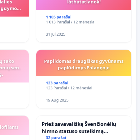
alies
láthatatlanok!
s ugdymo
1 105 parašai
1 013 Parašai / 12 mėnesiai
31 Jul 2025
ių tako
Papildomas draugiškas gyvūnams
onių sen.
paplūdimys Palangoje
g.
123 parašai
123 Parašai / 12 mėnesiai
19 Aug 2025
​Prieš savavališką Švenčionėlių
dofilams
himno statuso suteikimą
atlikėjos Živilės dainai
32 parašai