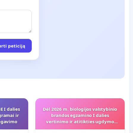
rti peticiją
 I dalies
Dėl 2026 m. biologijos valstybinio
gramai ir
brandos egzamino I dalies
regavimo
vertinimo ir atitikties ugdymo
programai