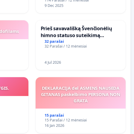
114 Parašai / 12 mėnesiai
9 Dec 2025
​Prieš savavališką Švenčionėlių
dofilams
himno statuso suteikimą
atlikėjos Živilės dainai
32 parašai
32 Parašai / 12 mėnesiai
4 Jul 2026
YGIS.
DEKLARACIJA del ASMENS NAUSEDA
GITANAS paskelbimo PERSONA NON
GRATA
15 parašai
15 Parašai / 12 mėnesiai
16 Jan 2026