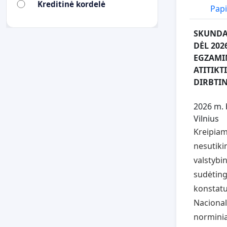
Kreditinė kordelė
Pap
SKUNDA
DĖL 202
EGZAMIN
ATITIKT
DIRBTI
2026 m. b
Vilnius
Kreipiam
nesutiki
valstybi
sudėting
konstatu
Nacional
norminia