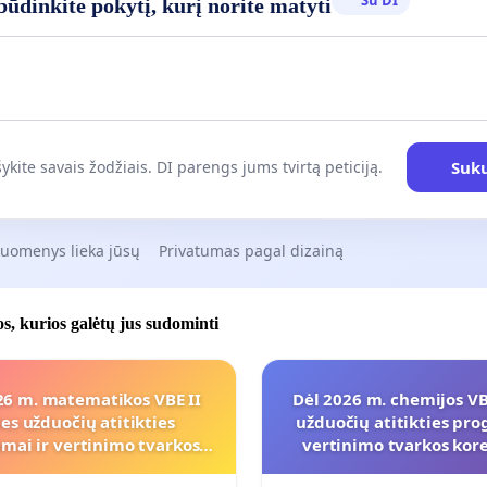
ai įvardija kaip neprograminę) bei pradiniai struktūruotų
ūdinkite pokytį, kurį norite matyti
ų žingsniai (pvz., 11.2 logaritminė nelygybė ar 13
s su nelinearine laipsnių sistema) reikalavo specifinių
ių manipuliacijų. Mūsų vertinimu, vidutinių gebėjimų
buvo atkirstas nuo galimybės surinkti jam Aprašu
jamus bazinius taškus.
Suku
ykite savais žodžiais. DI parengs jums tvirtą peticiją.
, kad atsakymai būtų teisiškai aiškūs ir nedviprasmiški,
ame atsakyti į šiuos klausimus individualiai:
duomenys lieka jūsų
Privatumas pagal dizainą
io egzamino užduotis buvo sudaryta griežtai laikantis
šo reikalavimų? Prašome atsakyti taip arba ne.
jos, kurios galėtų jus sudominti
1.1. Jei taip: Prašome pateikti oficialią šio egzamino
užduoties kognityvinių gebėjimų ir pasiekimų lygių
matricą (lentelę), kurioje būtų aiškiai nurodyta, kokiam
26 m. matematikos VBE II
Dėl 2026 m. chemijos VBE
pasiekimų lygiui (Slenkstiniam, Patenkinamam,
ies užduočių atitikties
užduočių atitikties pro
Pagrindiniam, Aukštesniajam) ir kokiai kognityvinių
mai ir vertinimo tvarkos
vertinimo tvarkos ko
gebėjimų grupei (Žinioms, Taikymui, Problemų
koregavimo