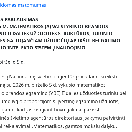
ildomas matomumas
S-PAKLAUSIMAS
6 M. MATEMATIKOS (A) VALSTYBINIO BRANDOS
O II DALIES UŽDUOTIES STRUKTŪROS, TURINIO
IES GALIOJANČIAM UŽDUOČIŲ APRAŠUI BEI GALIMO
NIO INTELEKTO SISTEMŲ NAUDOJIMO
irželio 5 d.
ės į Nacionalinę švietimo agentūrą siekdami išreikšti
mą su 2026 m. birželio 5 d. vykusio matematikos
nio brandos egzamino (VBE) II dalies užduoties turiniu bei
umo lygio proporcijomis. Įvertinę egzamino užduotis,
ojame, kad jas rengiant buvo galimai pažeisti
inės švietimo agentūros direktoriaus įsakymu patvirtinti
i reikalavimai „Matematikos, gamtos mokslų dalykų,