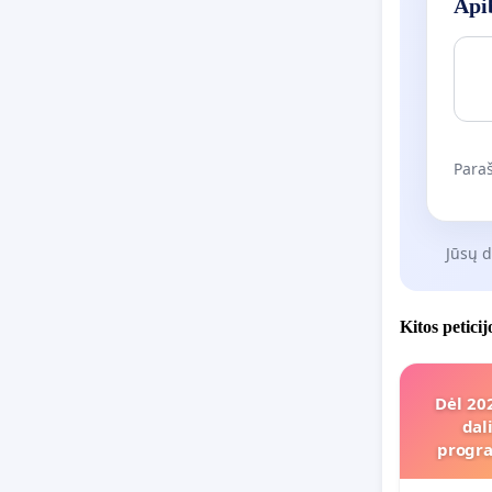
tiesiogi
Apib
uždavini
uždaviny
algebrin
mokinys 
garantuo
Paraš
Siekdami
reikalauj
Jūsų 
Ar š
Apra
Kitos petici
Dėl 20
dal
progra