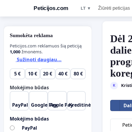
Peticijos.com
Žiūrėti peticijas
LT ▼
Sumokėta reklama
Dėl 
Peticijos.com reklamuos šią peticiją
dalie
1,000
žmonėms.
prog
Sužinoti daugiau...
kore
5 €
10 €
20 €
40 €
80 €
Krist
K
Mokėjimo būdas
PayPal
Google Pay
Apple Pay
Kreditinė kordelė
Dal
Mokėjimo būdas
Petic
PayPal