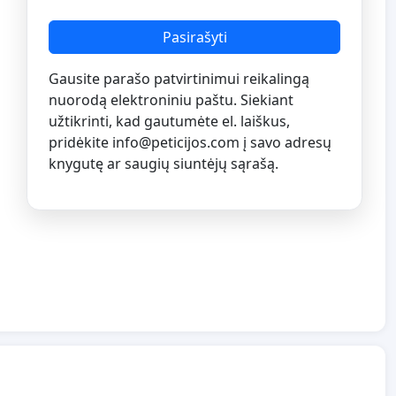
Pasirašyti
Gausite parašo patvirtinimui reikalingą
nuorodą elektroniniu paštu. Siekiant
užtikrinti, kad gautumėte el. laiškus,
pridėkite
info@peticijos.com
į savo adresų
knygutę ar saugių siuntėjų sąrašą.