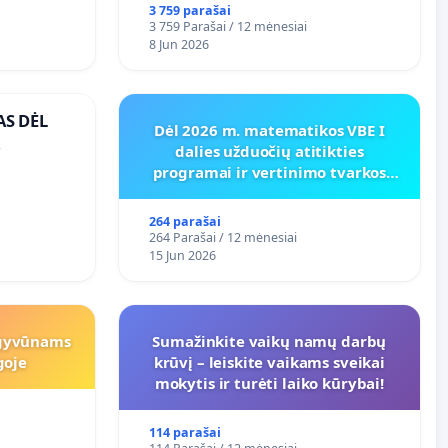
3 759 parašai
3 759 Parašai / 12 mėnesiai
8 Jun 2026
AS DĖL
Dėl 2026 m. matematikos VBE I
dalies užduočių atitikties
O
programai ir vertinimo tvarkos
koregavimo
264 parašai
264 Parašai / 12 mėnesiai
15 Jun 2026
 gyvūnams
Sumažinkite vaikų namų darbų
goje
krūvį – leiskite vaikams sveikai
mokytis ir turėti laiko kūrybai!
114 parašai