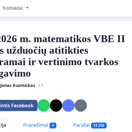
Kontaktai:
2026 m. matematikos VBE II
s užduočių atitikties
ramai ir vertinimo tvarkos
gavimo
ijonas Kuzmickas
· LT
intis Facebook
ija
Pranešimai
Parašai
4
13 256