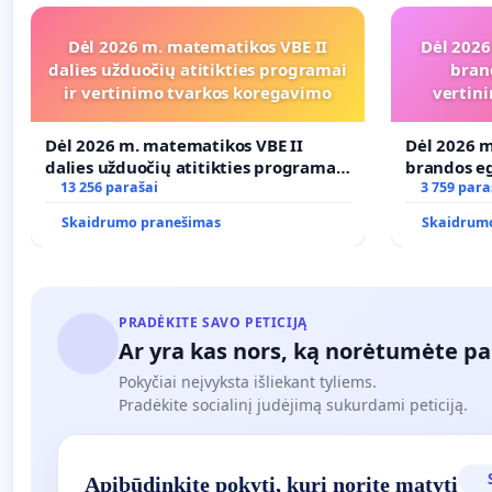
Dėl 2026 m. matematikos VBE II
Dėl 2026
dalies užduočių atitikties programai
bran
ir vertinimo tvarkos koregavimo
vertini
Dėl 2026 m. matematikos VBE II
Dėl 2026 m
dalies užduočių atitikties programai
brandos eg
ir vertinimo tvarkos koregavimo
13 256 parašai
ir atitikt
3 759 para
Skaidrumo pranešimas
Skaidrum
PRADĖKITE SAVO PETICIJĄ
Ar yra kas nors, ką norėtumėte pa
Pokyčiai neįvyksta išliekant tyliems.
Pradėkite socialinį judėjimą sukurdami peticiją.
Apibūdinkite pokytį, kurį norite matyti