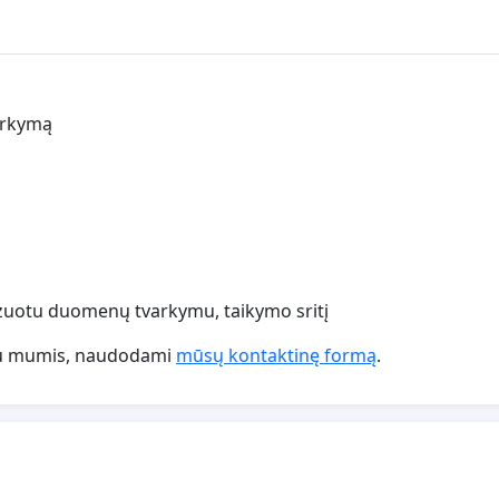
arkymą
izuotu duomenų tvarkymu, taikymo sritį
te su mumis, naudodami
mūsų kontaktinę formą
.