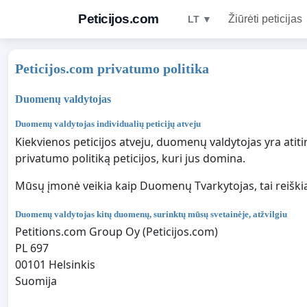
Peticijos.com
Žiūrėti peticijas
LT ▼
Peticijos.com privatumo politika
Duomenų valdytojas
Duomenų valdytojas individualių peticijų atveju
Kiekvienos peticijos atveju, duomenų valdytojas yra ati
privatumo politiką peticijos, kuri jus domina.
Mūsų įmonė veikia kaip Duomenų Tvarkytojas, tai reiški
Duomenų valdytojas kitų duomenų, surinktų mūsų svetainėje, atžvilgiu
Petitions.com Group Oy (Peticijos.com)
PL 697
00101 Helsinkis
Suomija