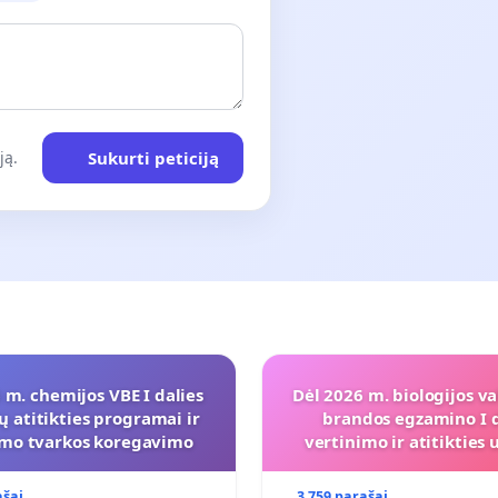
Sukurti peticiją
ją.
 m. chemijos VBE I dalies
Dėl 2026 m. biologijos va
ų atitikties programai ir
brandos egzamino I d
imo tvarkos koregavimo
vertinimo ir atitiktie
programai
ašai
3 759 parašai