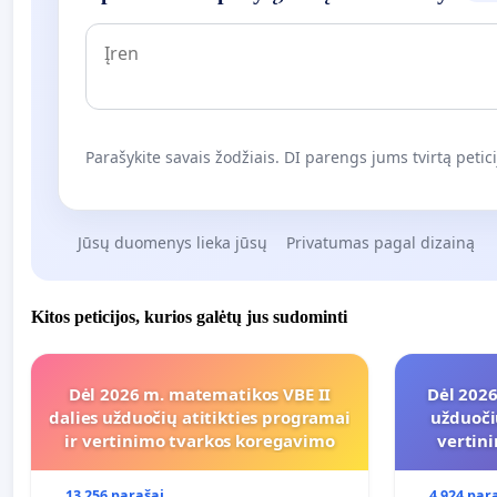
Parašykite savais žodžiais. DI parengs jums tvirtą petici
Jūsų duomenys lieka jūsų
Privatumas pagal dizainą
Kitos peticijos, kurios galėtų jus sudominti
Dėl 2026 m. matematikos VBE II
Dėl 2026
dalies užduočių atitikties programai
užduoči
ir vertinimo tvarkos koregavimo
vertin
13 256 parašai
4 924 par