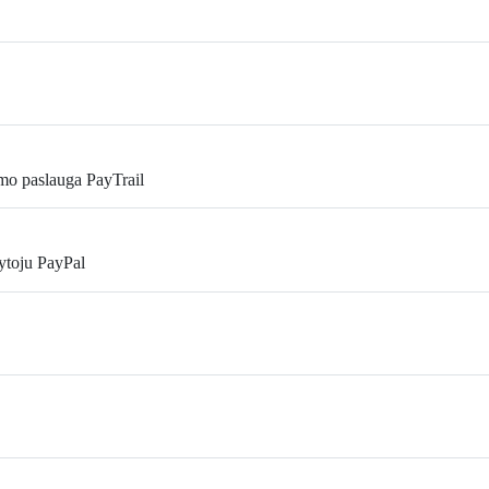
mo paslauga PayTrail
ytoju PayPal