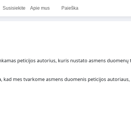
Susisiekite
Apie mus
Paieška
tinkamas peticijos autorius, kuris nustato asmens duomenų 
a, kad mes tvarkome asmens duomenis peticijos autoriaus,