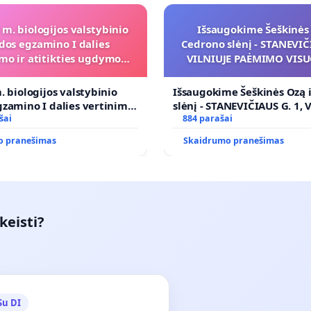
 m. biologijos valstybinio
Išsaugokime Šeškinės 
dos egzamino I dalies
Cedrono slėnį - STANEVIČI
mo ir atitikties ugdymo
VILNIUJE PAĖMIMO VIS
programai
POREIKIAMS (IŠPIRKIMO
PRITAIKYMO VIEŠAJAI 
. biologijos valstybinio
Išsaugokime Šeškinės Ozą 
FUNKCIJAI
zamino I dalies vertinimo
slėnį - STANEVIČIAUS G. 1, 
ies ugdymo programai
šai
PAĖMIMO VISUOMENĖS PO
884 parašai
(IŠPIRKIMO) IR JO PRITAI
o pranešimas
Skaidrumo pranešimas
VIEŠAJAI ŽELDYNŲ FUNKCIJ
keisti?
Su DI