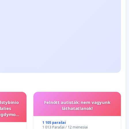
lstybinio
Felnőtt autisták: nem vagyunk
alies
láthatatlanok!
s ugdymo
1 105 parašai
1 013 Parašai / 12 mėnesiai