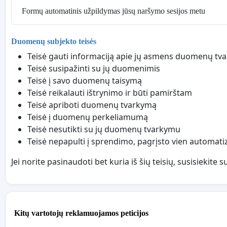
Formų automatinis užpildymas jūsų naršymo sesijos metu
Duomenų subjekto teisės
Teisė gauti informaciją apie jų asmens duomenų tv
Teisė susipažinti su jų duomenimis
Teisė į savo duomenų taisymą
Teisė reikalauti ištrynimo ir būti pamirštam
Teisė apriboti duomenų tvarkymą
Teisė į duomenų perkeliamumą
Teisė nesutikti su jų duomenų tvarkymu
Teisė nepapulti į sprendimo, pagrįsto vien automat
Jei norite pasinaudoti bet kuria iš šių teisių, susisieki
Kitų vartotojų reklamuojamos peticijos