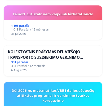
Felnőtt autisták: nem vagyunk láthatatlanok!
1 105 parašai
1 013 Parašai / 12 mėnesiai
31 Jul 2025
KOLEKTYVINIS PRAŠYMAS DĖL VIEŠOJO
TRANSPORTO SUSISIEKIMO GERINIMO
VOSYLIUKŲ KAIME
331 parašai
331 Parašai / 12 mėnesiai
6 Aug 2026
Dėl 2026 m. matematikos VBE I dalies užduočių
atitikties programai ir vertinimo tvarkos
koregavimo