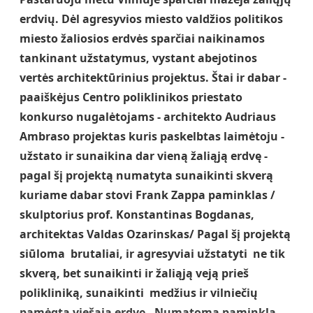
erdvi
ų
. D
ė
l agresyvios miesto valdžios politikos
miesto žaliosios erdv
ė
s spar
č
iai naikinamos
tankinant užstatymus, vystant abejotinos
vert
ė
s architekt
ū
rinius projektus. Štai ir dabar -
paaišk
ė
jus Centro poliklinikos priestato
konkurso nugal
ė
tojams - architekto Audriaus
Ambraso projektas kuris paskelbtas laim
ė
toju -
užstato ir sunaikina dar vien
ą
žali
ą
j
ą
erdv
ę
-
pagal š
į
projekt
ą
numatyta sunaikinti skver
ą
kuriame dabar stovi Frank Zappa paminklas /
skulptorius prof. Konstantinas Bogdanas,
architektas Valdas Ozarinskas/ Pagal šį projektą
siūloma
brutaliai, ir agresyviai užstatyti ne tik
skverą, bet sunaikinti ir žaliąją ve
ją prieš
poliklinik
ą
, sunaikinti medžius ir vilnie
č
i
ų
pam
ė
gtą viešąją erdvę
.
Numatoma paminkl
ą