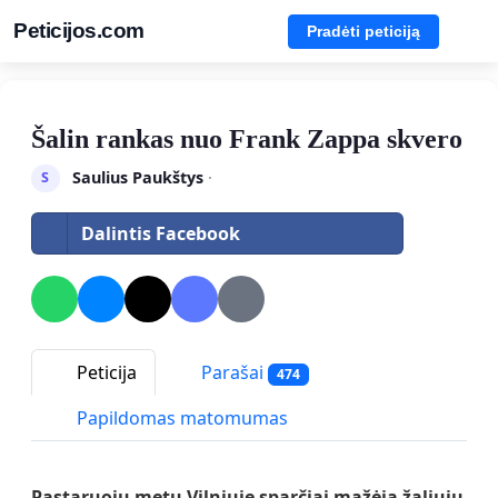
Peticijos.com
Pradėti peticiją
Šalin rankas nuo Frank Zappa skvero
Saulius Paukštys
·
S
Dalintis Facebook
Peticija
Parašai
474
Papildomas matomumas
Pastaruoju metu Vilniuje spar
č
iai maž
ė
ja žali
ų
j
ų