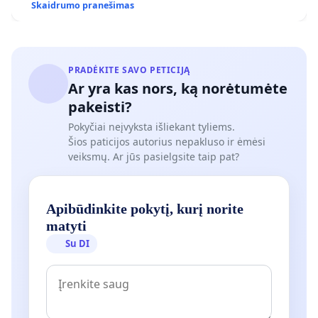
Skaidrumo pranešimas
PRADĖKITE SAVO PETICIJĄ
Ar yra kas nors, ką norėtumėte
pakeisti?
Pokyčiai neįvyksta išliekant tyliems.
Šios paticijos autorius nepakluso ir ėmėsi
veiksmų. Ar jūs pasielgsite taip pat?
Apibūdinkite pokytį, kurį norite
matyti
Su DI