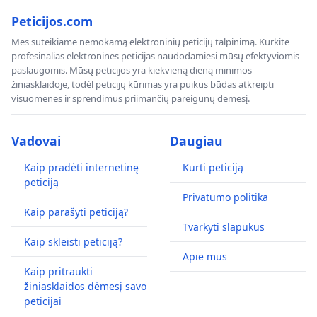
Peticijos.com
Mes suteikiame nemokamą elektroninių peticijų talpinimą. Kurkite
profesinalias elektronines peticijas naudodamiesi mūsų efektyviomis
paslaugomis. Mūsų peticijos yra kiekvieną dieną minimos
žiniasklaidoje, todėl peticijų kūrimas yra puikus būdas atkreipti
visuomenės ir sprendimus priimančių pareigūnų dėmesį.
Vadovai
Daugiau
Kaip pradėti internetinę
Kurti peticiją
peticiją
Privatumo politika
Kaip parašyti peticiją?
Tvarkyti slapukus
Kaip skleisti peticiją?
Apie mus
Kaip pritraukti
žiniasklaidos dėmesį savo
peticijai