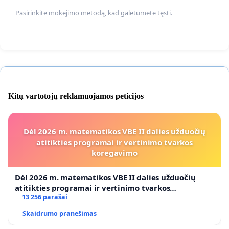
Pasirinkite mokėjimo metodą, kad galėtumėte tęsti.
Kitų vartotojų reklamuojamos peticijos
Dėl 2026 m. matematikos VBE II dalies užduočių
atitikties programai ir vertinimo tvarkos
koregavimo
Dėl 2026 m. matematikos VBE II dalies užduočių
atitikties programai ir vertinimo tvarkos
koregavimo
13 256 parašai
Skaidrumo pranešimas