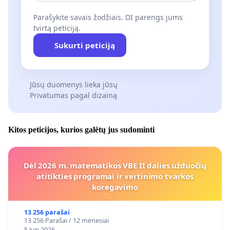
Parašykite savais žodžiais. DI parengs jums
tvirtą peticiją.
Sukurti peticiją
Jūsų duomenys lieka jūsų
Privatumas pagal dizainą
Kitos peticijos, kurios galėtų jus sudominti
Dėl 2026 m. matematikos VBE II dalies užduočių
atitikties programai ir vertinimo tvarkos
koregavimo
13 256 parašai
13 256 Parašai / 12 mėnesiai
5 Jun 2026