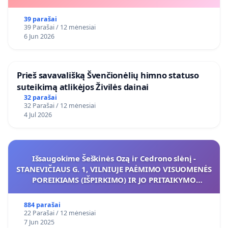
39 parašai
39 Parašai / 12 mėnesiai
6 Jun 2026
​Prieš savavališką Švenčionėlių himno statuso
suteikimą atlikėjos Živilės dainai
32 parašai
32 Parašai / 12 mėnesiai
4 Jul 2026
Išsaugokime Šeškinės Ozą ir Cedrono slėnį -
STANEVIČIAUS G. 1, VILNIUJE PAĖMIMO VISUOMENĖS
POREIKIAMS (IŠPIRKIMO) IR JO PRITAIKYMO
VIEŠAJAI ŽELDYNŲ FUNKCIJAI
884 parašai
22 Parašai / 12 mėnesiai
7 Jun 2025