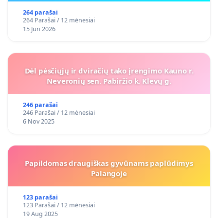
264 parašai
264 Parašai / 12 mėnesiai
15 Jun 2026
Dėl pėsčiųjų ir dviračių tako įrengimo Kauno r.
Neveronių sen. Pabiržio k. Klevų g.
246 parašai
246 Parašai / 12 mėnesiai
6 Nov 2025
Papildomas draugiškas gyvūnams paplūdimys
Palangoje
123 parašai
123 Parašai / 12 mėnesiai
19 Aug 2025