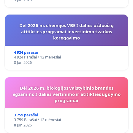
Dėl 2026 m. chemijos VBE I dalies užduočių
atitikties programai ir vertinimo tvarkos
koregavimo
4 924 parašai
4 924 Parašai / 12 mėnesiai
8 Jun 2026
Dėl 2026 m. biologijos valstybinio brandos
egzamino I dalies vertinimo ir atitikties ugdymo
programai
3 759 parašai
3 759 Parašai / 12 mėnesiai
8 Jun 2026