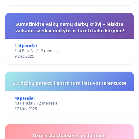
Sumažinkite vaikų namų darbų krūvį – leiskite
vaikams sveikai mokytis ir turėti laiko kūrybai!
114 parašai
114 Parašai / 12 mėnesiai
9 Dec 2025
2½ dzūkų patekti i antra tura lietuvos talentuose
48 parašai
48 Parašai / 12 mėnesiai
17 Nov 2025
Už griežtas bausmes pedofilams