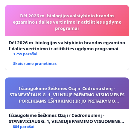
Dėl 2026 m. biologijos valstybinio brandos
egzamino I dalies vertinimo ir atitikties ugdymo
programai
Dėl 2026 m. biologijos valstybinio brandos egzamino
I dalies vertinimo ir atitikties ugdymo programai
3 759 parašai
Skaidrumo pranešimas
Išsaugokime Šeškinės Ozą ir Cedrono slėnį -
STANEVIČIAUS G. 1, VILNIUJE PAĖMIMO VISUOMENĖS
POREIKIAMS (IŠPIRKIMO) IR JO PRITAIKYMO
VIEŠAJAI ŽELDYNŲ FUNKCIJAI
Išsaugokime Šeškinės Ozą ir Cedrono slėnį -
STANEVIČIAUS G. 1, VILNIUJE PAĖMIMO VISUOMENĖS
POREIKIAMS (IŠPIRKIMO) IR JO PRITAIKYMO VIEŠAJAI
884 parašai
ŽELDYNŲ FUNKCIJAI