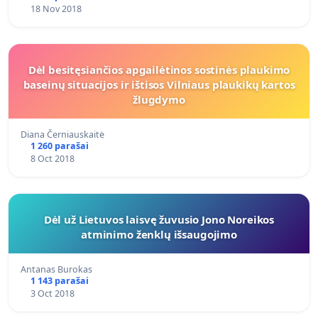
18 Nov 2018
Dėl besitęsiančios apgailėtinos sostinės plaukimo
baseinų situacijos ir ištisos Vilniaus plaukikų kartos
žlugdymo
Diana Černiauskaitė
1 260 parašai
8 Oct 2018
Dėl už Lietuvos laisvę žuvusio Jono Noreikos
atminimo ženklų išsaugojimo
Antanas Burokas
1 143 parašai
3 Oct 2018