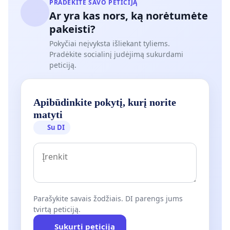
PRADĖKITE SAVO PETICIJĄ
Ar yra kas nors, ką norėtumėte
pakeisti?
Pokyčiai neįvyksta išliekant tyliems.
Pradėkite socialinį judėjimą sukurdami
peticiją.
Apibūdinkite pokytį, kurį norite
matyti
Su DI
Parašykite savais žodžiais. DI parengs jums
tvirtą peticiją.
Sukurti peticiją