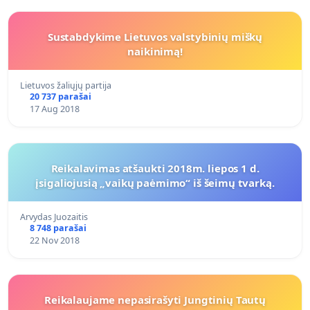
Sustabdykime Lietuvos valstybinių miškų
naikinimą!
Lietuvos žaliųjų partija
20 737 parašai
17 Aug 2018
Reikalavimas atšaukti 2018m. liepos 1 d.
įsigaliojusią „vaikų paėmimo“ iš šeimų tvarką.
Arvydas Juozaitis
8 748 parašai
22 Nov 2018
Reikalaujame nepasirašyti Jungtinių Tautų