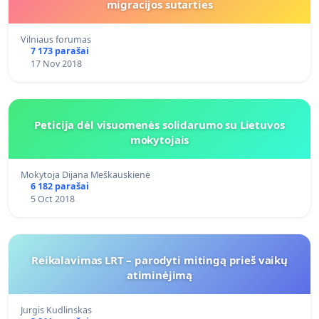
migracijos sutarties
Vilniaus forumas
7 173 parašai
17 Nov 2018
Peticija dėl visuomenės solidarumo su Lietuvos
mokytojais
Mokytoja Dijana Meškauskienė
6 182 parašai
5 Oct 2018
Reikalavimas LRT – parodyti mitingą prieš vaikų
atiminėjimą
Jurgis Kudlinskas