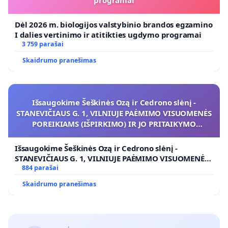
programai
Dėl 2026 m. biologijos valstybinio brandos egzamino
I dalies vertinimo ir atitikties ugdymo programai
3 759 parašai
Skaidrumo pranešimas
Išsaugokime Šeškinės Ozą ir Cedrono slėnį -
STANEVIČIAUS G. 1, VILNIUJE PAĖMIMO VISUOMENĖS
POREIKIAMS (IŠPIRKIMO) IR JO PRITAIKYMO
VIEŠAJAI ŽELDYNŲ FUNKCIJAI
Išsaugokime Šeškinės Ozą ir Cedrono slėnį -
STANEVIČIAUS G. 1, VILNIUJE PAĖMIMO VISUOMENĖS
POREIKIAMS (IŠPIRKIMO) IR JO PRITAIKYMO VIEŠAJAI
884 parašai
ŽELDYNŲ FUNKCIJAI
Skaidrumo pranešimas