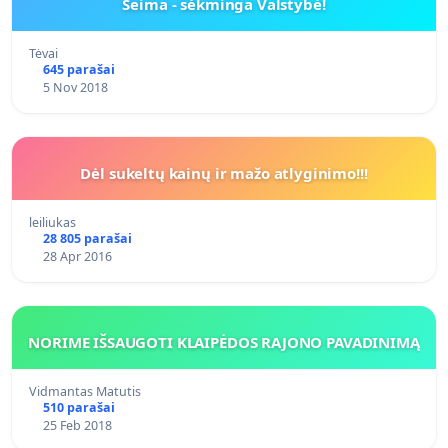
Šeima - sėkminga Valstybė!
Tėvai
645 parašai
5 Nov 2018
Dėl sukeltų kainų ir mažo atlyginimo!!!
leiliukas
28 805 parašai
28 Apr 2016
NORIME IŠSAUGOTI KLAIPĖDOS RAJONO PAVADINIMĄ
Vidmantas Matutis
510 parašai
25 Feb 2018