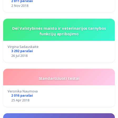
2 811 parašai
2 Nov 2018
Dėl Valstybinės maisto ir veterinarijos tarnybos
funkcijų apribojimo
Virgina Sadauskaitė
3 292 parašai
26 Jul 2018
Standartizuoti testai
Veronika Naumova
2 016 parašai
25 Apr 2018