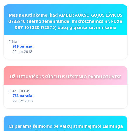
Mes nesutinkame, kad AMBER AUKSO GOJUS LŠVK BS
0733/10 (Berno zenenhundė, mikroschemos nr. FDXB
987 101080472875) būtų grąžinta savininkams
Edita
919 parašai
22 Jun 2018
UŽ LIETUVIŠKUS SŪRELIUS UŽSIENIO PARDUOTUVĖSE
Oleg Surajev
763 parašai
22 Oct 2018
Už paramą šeimoms be vaikų atiminėjimo! Laiminga