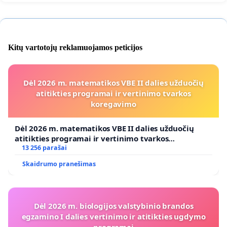
Kitų vartotojų reklamuojamos peticijos
Dėl 2026 m. matematikos VBE II dalies užduočių
atitikties programai ir vertinimo tvarkos
koregavimo
Dėl 2026 m. matematikos VBE II dalies užduočių
atitikties programai ir vertinimo tvarkos
koregavimo
13 256 parašai
Skaidrumo pranešimas
Dėl 2026 m. biologijos valstybinio brandos
egzamino I dalies vertinimo ir atitikties ugdymo