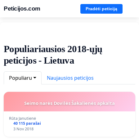
Peticijos.com
Pradėti peticiją
Populiariausios 2018-ųjų
peticijos - Lietuva
Populiaru
Naujausios peticijos
Seimo narės Dovilės Šakalienės apkalta
Rūta Janutienė
40 115 parašai
3 Nov 2018