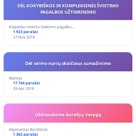
DĖL KOKYBIŠKOS IR KOMPLEKSINĖS ŠVIETIMO
PAGALBOS UŽTIKRINIMO
Klaipėdos miesto švietimo pagalbo…
1 923 parašai
27 Nov 2018
Dėl seimo narių skaičiaus sumažinimo
Mantas
17 744 parašai
29 Apr 2016
Uždrauskime Aurelijų Verygą
Algimantas Bordiūras
1 362 parašai