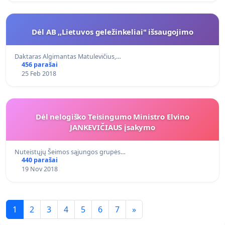
Dėl AB ,,Lietuvos geležinkeliai" išsaugojimo
Daktaras Algimantas Matulevičius,…
456 parašai
25 Feb 2018
Dėl nelogiško Teisingumo Ministro Elvino
JANKEVIČIAUS įsakymo
Nuteistųjų Šeimos sąjungos grupės…
440 parašai
19 Nov 2018
1
2
3
4
5
6
7
»