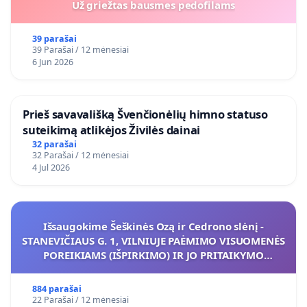
Už griežtas bausmes pedofilams
39 parašai
39 Parašai / 12 mėnesiai
6 Jun 2026
​Prieš savavališką Švenčionėlių himno statuso
suteikimą atlikėjos Živilės dainai
32 parašai
32 Parašai / 12 mėnesiai
4 Jul 2026
Išsaugokime Šeškinės Ozą ir Cedrono slėnį -
STANEVIČIAUS G. 1, VILNIUJE PAĖMIMO VISUOMENĖS
POREIKIAMS (IŠPIRKIMO) IR JO PRITAIKYMO
VIEŠAJAI ŽELDYNŲ FUNKCIJAI
884 parašai
22 Parašai / 12 mėnesiai