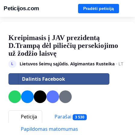
Peticijos.com
Pradėti peticiją
Kreipimasis į JAV prezidentą
D.Trampą dėl piliečių persekiojimo
už žodžio laisvę
Lietuvos šeimų sąjūdis. Algimantas Rusteika
· LT
L
Dalintis Facebook
Peticija
Parašai
3 530
Papildomas matomumas