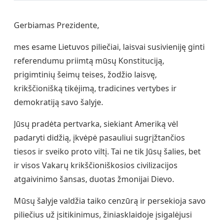
Gerbiamas Prezidente,
mes esame Lietuvos piliečiai, laisvai susivieniję ginti
referendumu priimtą mūsų Konstituciją,
prigimtinių šeimų teises, žodžio laisvę,
krikščionišką tikėjimą, tradicines vertybes ir
demokratiją savo šalyje.
Jūsų pradėta pertvarka, siekiant Ameriką vėl
padaryti didžią, įkvėpė pasauliui sugrįžtančios
tiesos ir sveiko proto viltį. Tai ne tik Jūsų šalies, bet
ir visos Vakarų krikščioniškosios civilizacijos
atgaivinimo šansas, duotas žmonijai Dievo.
Mūsų šalyje valdžia taiko cenzūrą ir persekioja savo
piliečius už įsitikinimus, žiniasklaidoje įsigalėjusi