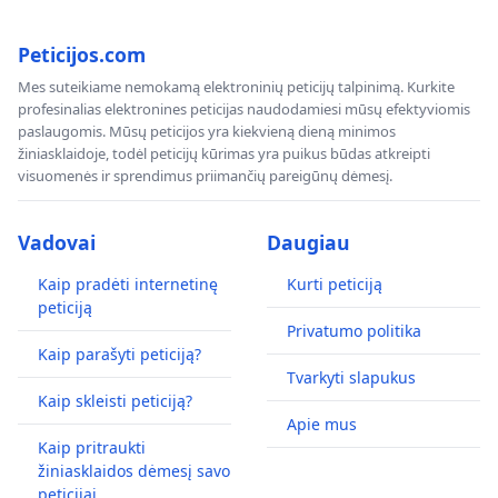
Peticijos.com
Mes suteikiame nemokamą elektroninių peticijų talpinimą. Kurkite
profesinalias elektronines peticijas naudodamiesi mūsų efektyviomis
paslaugomis. Mūsų peticijos yra kiekvieną dieną minimos
žiniasklaidoje, todėl peticijų kūrimas yra puikus būdas atkreipti
visuomenės ir sprendimus priimančių pareigūnų dėmesį.
Vadovai
Daugiau
Kaip pradėti internetinę
Kurti peticiją
peticiją
Privatumo politika
Kaip parašyti peticiją?
Tvarkyti slapukus
Kaip skleisti peticiją?
Apie mus
Kaip pritraukti
žiniasklaidos dėmesį savo
peticijai