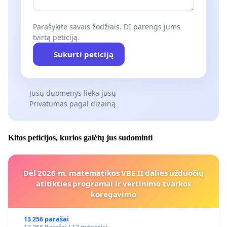
Parašykite savais žodžiais. DI parengs jums
tvirtą peticiją.
Sukurti peticiją
Jūsų duomenys lieka jūsų
Privatumas pagal dizainą
Kitos peticijos, kurios galėtų jus sudominti
Dėl 2026 m. matematikos VBE II dalies užduočių
atitikties programai ir vertinimo tvarkos
koregavimo
13 256 parašai