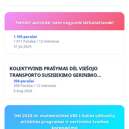
Felnőtt autisták: nem vagyunk láthatatlanok!
1 105 parašai
1 011 Parašai / 12 mėnesiai
31 Jul 2025
KOLEKTYVINIS PRAŠYMAS DĖL VIEŠOJO
TRANSPORTO SUSISIEKIMO GERINIMO
VOSYLIUKŲ KAIME
358 parašai
358 Parašai / 12 mėnesiai
6 Aug 2026
Dėl 2026 m. matematikos VBE I dalies užduočių
atitikties programai ir vertinimo tvarkos
koregavimo