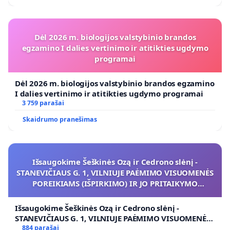
Todėl kreipiamės pagalbos – padėkite šiems
Lietuvos žmonėms, kurie yra persekiojami ir bus
Dėl 2026 m. biologijos valstybinio brandos
nuteisti už tai, kad siekė žodžio laisvės ir tiesos sau
egzamino I dalies vertinimo ir atitikties ugdymo
ir savo šeimoms. Turime vilties, kad Jūs rasite būdą
programai
kaip tą padaryti.
Dėl 2026 m. biologijos valstybinio brandos egzamino
I dalies vertinimo ir atitikties ugdymo programai
Pagarbiai –
3 759 parašai
Lietuvos šeimų sąjūdis
Skaidrumo pranešimas
Išsaugokime Šeškinės Ozą ir Cedrono slėnį -
STANEVIČIAUS G. 1, VILNIUJE PAĖMIMO VISUOMENĖS
POREIKIAMS (IŠPIRKIMO) IR JO PRITAIKYMO
VIEŠAJAI ŽELDYNŲ FUNKCIJAI
Išsaugokime Šeškinės Ozą ir Cedrono slėnį -
STANEVIČIAUS G. 1, VILNIUJE PAĖMIMO VISUOMENĖS
POREIKIAMS (IŠPIRKIMO) IR JO PRITAIKYMO VIEŠAJAI
884 parašai