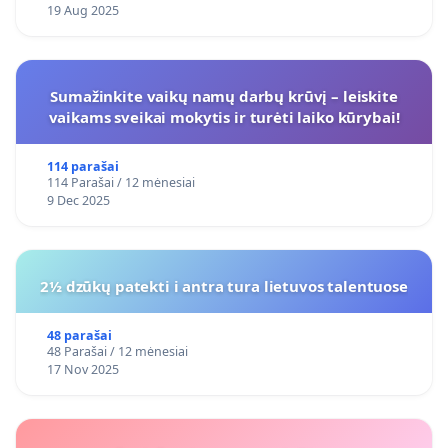
19 Aug 2025
Sumažinkite vaikų namų darbų krūvį – leiskite
vaikams sveikai mokytis ir turėti laiko kūrybai!
114 parašai
114 Parašai / 12 mėnesiai
9 Dec 2025
2½ dzūkų patekti i antra tura lietuvos talentuose
48 parašai
48 Parašai / 12 mėnesiai
17 Nov 2025