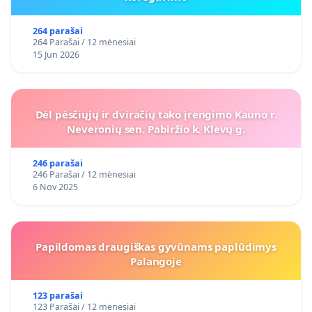
264 parašai
264 Parašai / 12 mėnesiai
15 Jun 2026
Dėl pėsčiųjų ir dviračių tako įrengimo Kauno r.
Neveronių sen. Pabiržio k. Klevų g.
246 parašai
246 Parašai / 12 mėnesiai
6 Nov 2025
Papildomas draugiškas gyvūnams paplūdimys
Palangoje
123 parašai
123 Parašai / 12 mėnesiai