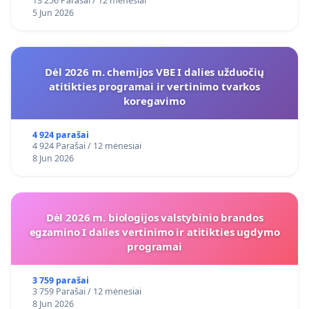
13 256 Parašai / 12 mėnesiai
5 Jun 2026
Dėl 2026 m. chemijos VBE I dalies užduočių
atitikties programai ir vertinimo tvarkos
koregavimo
4 924 parašai
4 924 Parašai / 12 mėnesiai
8 Jun 2026
Dėl 2026 m. biologijos valstybinio brandos
egzamino I dalies vertinimo ir atitikties ugdymo
programai
3 759 parašai
3 759 Parašai / 12 mėnesiai
8 Jun 2026