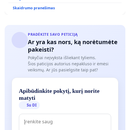
ŽELDYNŲ FUNKCIJAI
Skaidrumo pranešimas
PRADĖKITE SAVO PETICIJĄ
Ar yra kas nors, ką norėtumėte
pakeisti?
Pokyčiai neįvyksta išliekant tyliems.
Šios paticijos autorius nepakluso ir ėmėsi
veiksmų. Ar jūs pasielgsite taip pat?
Apibūdinkite pokytį, kurį norite
matyti
Su DI