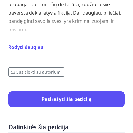
propaganda ir minčių diktatūra, žodžio laisvė
paversta deklaratyvia fikcija. Dar daugiau, piliečiai,
bandę ginti savo laisves, yra kriminalizuojami ir
teisiami.
2021 metų rugpjūčio 10 d. mūsų šalies sostinėje
Rodyti daugiau
Vilniuje, netoli parlamento pastato įvyko taikus
piliečių mitingas prieš visuotinius teisių ir laisvių
suvaržymus COVID-19 pandemijos metu, už žodžio
Susisiekti su autoriumi
laisvę. Mitingui pasibaigus ir organizatoriams
išvežus mitingo dalyvių reikalavimus įteikti šalies
prezidentui, dalis piliečių pasiliko, norėdami
Pasirašyti šią peticiją
pasikalbėti su parlamento nariais, išeinančiais iš
pastato pasibaigus sesijai. Tokie pokalbiai įvyko ir jų
metu nebuvo jokių incidentų.
Dalinkitės šia peticija
Tačiau neužilgo valdžia tuo pretekstu, kad iš