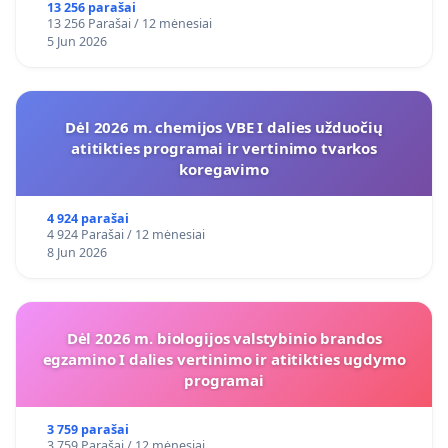
13 256 parašai
13 256 Parašai / 12 mėnesiai
5 Jun 2026
Dėl 2026 m. chemijos VBE I dalies užduočių
atitikties programai ir vertinimo tvarkos
koregavimo
4 924 parašai
4 924 Parašai / 12 mėnesiai
8 Jun 2026
Dėl 2026 m. biologijos valstybinio brandos
egzamino I dalies vertinimo ir atitikties ugdymo
programai
3 759 parašai
3 759 Parašai / 12 mėnesiai