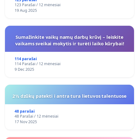
123 Parašai / 12 mėnesiai
19 Aug 2025
Sumažinkite vaikų namų darbų krūvį – leiskite
vaikams sveikai mokytis ir turėti laiko kūrybai!
114 parašai
114 Parašai / 12 mėnesiai
9 Dec 2025
2½ dzūkų patekti i antra tura lietuvos talentuose
48 parašai
48 Parašai / 12 mėnesiai
17 Nov 2025