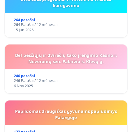
koregavimo
264 parašai
264 Parašai / 12 mėnesiai
15 Jun 2026
Dėl pėsčiųjų ir dviračių tako įrengimo Kauno r.
Neveronių sen. Pabiržio k. Klevų g.
246 parašai
246 Parašai / 12 mėnesiai
6 Nov 2025
Papildomas draugiškas gyvūnams paplūdimys
Palangoje
123 parašai