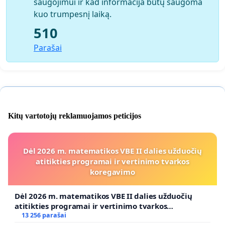
saugojimui ir kad informacija būtų saugoma
kuo trumpesnį laiką.
510
Parašai
Kitų vartotojų reklamuojamos peticijos
Dėl 2026 m. matematikos VBE II dalies užduočių
atitikties programai ir vertinimo tvarkos
koregavimo
Dėl 2026 m. matematikos VBE II dalies užduočių
atitikties programai ir vertinimo tvarkos
koregavimo
13 256 parašai