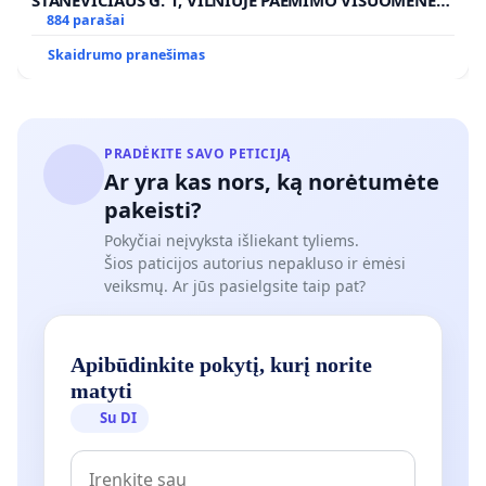
POREIKIAMS (IŠPIRKIMO) IR JO PRITAIKYMO VIEŠAJAI
884 parašai
ŽELDYNŲ FUNKCIJAI
Skaidrumo pranešimas
PRADĖKITE SAVO PETICIJĄ
Ar yra kas nors, ką norėtumėte
pakeisti?
Pokyčiai neįvyksta išliekant tyliems.
Šios paticijos autorius nepakluso ir ėmėsi
veiksmų. Ar jūs pasielgsite taip pat?
Apibūdinkite pokytį, kurį norite
matyti
Su DI