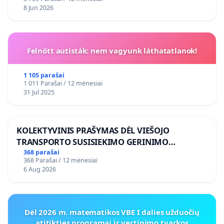
8 Jun 2026
Felnőtt autisták: nem vagyunk láthatatlanok!
1 105 parašai
1 011 Parašai / 12 mėnesiai
31 Jul 2025
KOLEKTYVINIS PRAŠYMAS DĖL VIEŠOJO
TRANSPORTO SUSISIEKIMO GERINIMO
VOSYLIUKŲ KAIME
368 parašai
368 Parašai / 12 mėnesiai
6 Aug 2026
Dėl 2026 m. matematikos VBE I dalies užduočių
atitikties programai ir vertinimo tvarkos