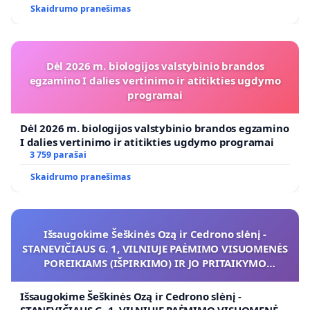
Skaidrumo pranešimas
Dėl 2026 m. biologijos valstybinio brandos
egzamino I dalies vertinimo ir atitikties ugdymo
programai
Dėl 2026 m. biologijos valstybinio brandos egzamino
I dalies vertinimo ir atitikties ugdymo programai
3 759 parašai
Skaidrumo pranešimas
Išsaugokime Šeškinės Ozą ir Cedrono slėnį -
STANEVIČIAUS G. 1, VILNIUJE PAĖMIMO VISUOMENĖS
POREIKIAMS (IŠPIRKIMO) IR JO PRITAIKYMO
VIEŠAJAI ŽELDYNŲ FUNKCIJAI
Išsaugokime Šeškinės Ozą ir Cedrono slėnį -
STANEVIČIAUS G. 1, VILNIUJE PAĖMIMO VISUOMENĖS