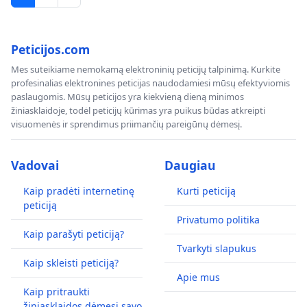
Peticijos.com
Mes suteikiame nemokamą elektroninių peticijų talpinimą. Kurkite
profesinalias elektronines peticijas naudodamiesi mūsų efektyviomis
paslaugomis. Mūsų peticijos yra kiekvieną dieną minimos
žiniasklaidoje, todėl peticijų kūrimas yra puikus būdas atkreipti
visuomenės ir sprendimus priimančių pareigūnų dėmesį.
Vadovai
Daugiau
Kaip pradėti internetinę
Kurti peticiją
peticiją
Privatumo politika
Kaip parašyti peticiją?
Tvarkyti slapukus
Kaip skleisti peticiją?
Apie mus
Kaip pritraukti
žiniasklaidos dėmesį savo