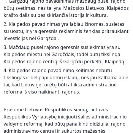
1. Gargždų rajono pavadinimas maždaug pusei rajono
būtų svetimas, nes tai yra Mažosios Lietuvos, Klaipėdos
krašto dalis su besiskiriančia istorija ir kultūra.
2. Klaipėdos pavadinimas yra labiau žinomas, susietas
su uostu, ir yra geresnis reklaminis ženk
las pritraukiant
investicijas nei Gargždai.
3. Maždaug pusei rajono geresnis susiekimas yra su
Klaipėdos miestu nei Gargždais, todėl būtų tikslinga
Klaipėdos rajono centrą iš Gargždų perkelti į Klaipėdą.
4. Klaipėdos rajono pavadinimo keitimas nebūtų
tikslingas ir dėl papildomų išlaidų, nes jau kalbama apie
tai, kad Lietuvoje turėtų būti atlikta administracinė
reforma iš viso naikinanti rajonus.
Prašome Lietuvos Respublikos Seimą, Lietuvos
Respublikos Vyriausybę inicijuoti ša
lies administracinio
valdymo reformą, kad būtų panaikinti didžiuliai rajono
administravimo centrai ir sukurtos mažesnės,