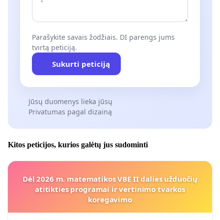
Parašykite savais žodžiais. DI parengs jums
tvirtą peticiją.
Sukurti peticiją
Jūsų duomenys lieka jūsų
Privatumas pagal dizainą
Kitos peticijos, kurios galėtų jus sudominti
Dėl 2026 m. matematikos VBE II dalies užduočių
atitikties programai ir vertinimo tvarkos
koregavimo