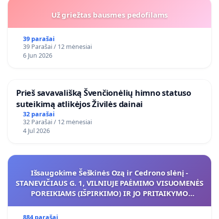
Už griežtas bausmes pedofilams
39 parašai
39 Parašai / 12 mėnesiai
6 Jun 2026
​Prieš savavališką Švenčionėlių himno statuso
suteikimą atlikėjos Živilės dainai
32 parašai
32 Parašai / 12 mėnesiai
4 Jul 2026
Išsaugokime Šeškinės Ozą ir Cedrono slėnį -
STANEVIČIAUS G. 1, VILNIUJE PAĖMIMO VISUOMENĖS
POREIKIAMS (IŠPIRKIMO) IR JO PRITAIKYMO
VIEŠAJAI ŽELDYNŲ FUNKCIJAI
884 parašai