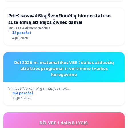
​Prieš savavališką Švenčionėlių himno statuso
suteikimą atlikėjos Živilės dainai
Janušas Aleksandravičius
32 parašai
4 Jul 2026
Dėl 2026 m. matematikos VBE I dalies užduočių
atitikties programai ir vertinimo tvarkos
koregavimo
Vilniaus “Veiksmo” gimnazijos mok…
264 parašai
15 Jun 2026
DĖL VBE 1 dalis B LYGIS.