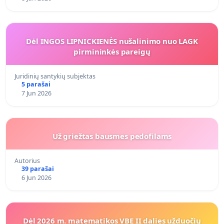
Dėl INGOS LIPNICKIENĖS nušalinimo nuo LAGK
pirmininkės pareigų
Juridinių santykių subjektas
5 parašai
7 Jun 2026
Už griežtas bausmes pedofilams
Autorius
39 parašai
6 Jun 2026
Dėl 2026 m. matematikos VBE II dalies užduočių