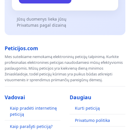
Jūsų duomenys lieka jūsų
Privatumas pagal dizainą
Peticijos.com
Mes suteikiame nemokamą elektroninių peticijų talpinimą. Kurkite
profesinalias elektronines peticijas naudodamiesi mūsų efektyviomis
paslaugomis. Mūsų peticijos yra kiekvieną dieną minimos
žiniasklaidoje, todėl peticijų kūrimas yra puikus būdas atkreipti
visuomenės ir sprendimus priimančių pareigūnų dėmesį.
Vadovai
Daugiau
Kaip pradėti internetinę
Kurti peticiją
peticiją
Privatumo politika
Kaip parašyti peticiją?