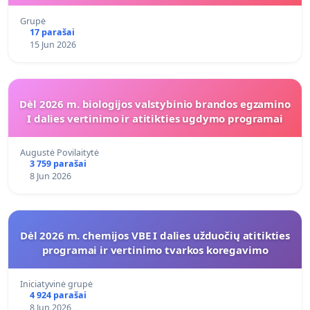
Grupė
17 parašai
15 Jun 2026
Dėl 2026 m. biologijos valstybinio brandos egzamino
I dalies vertinimo ir atitikties ugdymo programai
Augustė Povilaitytė
3 759 parašai
8 Jun 2026
Dėl 2026 m. chemijos VBE I dalies užduočių atitikties
programai ir vertinimo tvarkos koregavimo
Iniciatyvinė grupė
4 924 parašai
8 Jun 2026