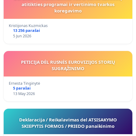
atitikties programai ir vertinimo tvarkos
koregavimo
Kristijonas Kuzmickas
13 256 parašai
5 Jun 2026
PETICIJA DĖL RUSNĖS EUROVIZIJOS STORIŲ
SUGRĄŽINIMO
Ernesta Tinginytė
5 parašai
13 May 2026
Deklaracija / Reikalavimas del ATSISAKYMO
SKIEPYTIS FORMOS / PRIEDO panaikinimo