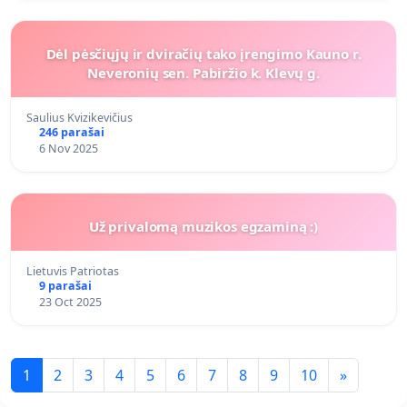
Dėl pėsčiųjų ir dviračių tako įrengimo Kauno r.
Neveronių sen. Pabiržio k. Klevų g.
Saulius Kvizikevičius
246 parašai
6 Nov 2025
Už privalomą muzikos egzaminą :)
Lietuvis Patriotas
9 parašai
23 Oct 2025
1
2
3
4
5
6
7
8
9
10
»