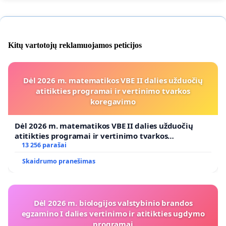
Kitų vartotojų reklamuojamos peticijos
Dėl 2026 m. matematikos VBE II dalies užduočių
atitikties programai ir vertinimo tvarkos
koregavimo
Dėl 2026 m. matematikos VBE II dalies užduočių
atitikties programai ir vertinimo tvarkos
koregavimo
13 256 parašai
Skaidrumo pranešimas
Dėl 2026 m. biologijos valstybinio brandos
egzamino I dalies vertinimo ir atitikties ugdymo
programai