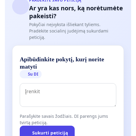
PRADĖKITE SAVO PETICIJĄ
Ar yra kas nors, ką norėtumėte
pakeisti?
Pokyčiai neįvyksta išliekant tyliems.
Pradėkite socialinį judėjimą sukurdami
peticiją.
Apibūdinkite pokytį, kurį norite
matyti
Su DI
Parašykite savais žodžiais. DI parengs jums
tvirtą peticiją.
Sukurti peticiją