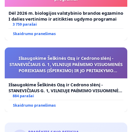
Dėl 2026 m. biologijos valstybinio brandos egzamino
I dalies vertinimo ir atitikties ugdymo programai
3 759 parašai
Skaidrumo pranešimas
Išsaugokime Šeškinės Ozą ir Cedrono slėnį -
STANEVIČIAUS G. 1, VILNIUJE PAĖMIMO VISUOMENĖS
POREIKIAMS (IŠPIRKIMO) IR JO PRITAIKYMO
VIEŠAJAI ŽELDYNŲ FUNKCIJAI
Išsaugokime Šeškinės Ozą ir Cedrono slėnį -
STANEVIČIAUS G. 1, VILNIUJE PAĖMIMO VISUOMENĖS
POREIKIAMS (IŠPIRKIMO) IR JO PRITAIKYMO VIEŠAJAI
884 parašai
ŽELDYNŲ FUNKCIJAI
Skaidrumo pranešimas