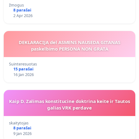
žmogus
8 parašai
2 Apr 2026
DEKLARACIJA del ASMENS NAUSEDA GITANAS
paskelbimo PERSONA NON GRATA
Suinteresuotas
15 parašai
16 Jan 2026
Kaip D. Zalimas konstitucine doktrina keite ir Tautos
galias VRK perdave
skaitytojas
8 parašai
9 Jan 2026