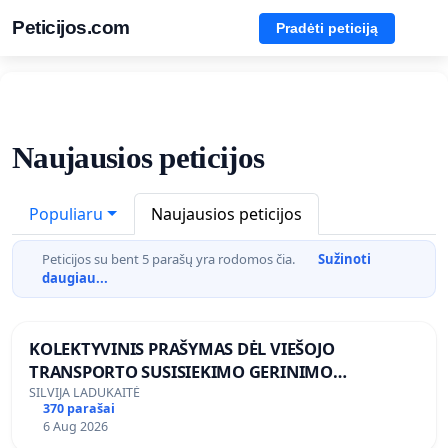
Peticijos.com
Pradėti peticiją
Naujausios peticijos
Populiaru
Naujausios peticijos
Peticijos su bent 5 parašų yra rodomos čia.
Sužinoti
daugiau...
KOLEKTYVINIS PRAŠYMAS DĖL VIEŠOJO
TRANSPORTO SUSISIEKIMO GERINIMO
VOSYLIUKŲ KAIME
SILVIJA LADUKAITĖ
370 parašai
6 Aug 2026