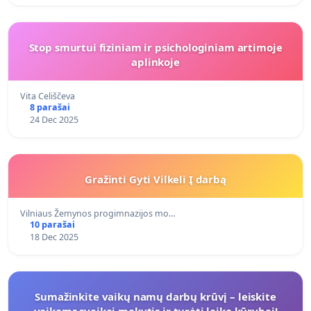
Stop smurtui fiziniam ir psichologiniam artimoje
aplinkoje
Vita Celiščeva
8 parašai
24 Dec 2025
Gražinti Gyti Vilkeli Į darbą
Vilniaus Žemynos progimnazijos mo…
10 parašai
18 Dec 2025
Sumažinkite vaikų namų darbų krūvį – leiskite
vaikams sveikai mokytis ir turėti laiko kūrybai!