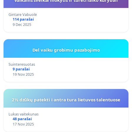
Gintare Vabuolė
114 parašai
9 Dec 2025
Del vaiku grobimu pazabojimo
Suinteresuotas
9 parašai
19 Nov 2025
2½ dzūkų patekti i antra tura lietuvos talentuose
Lukas vaitekunas
48 parašai
17 Nov 2025