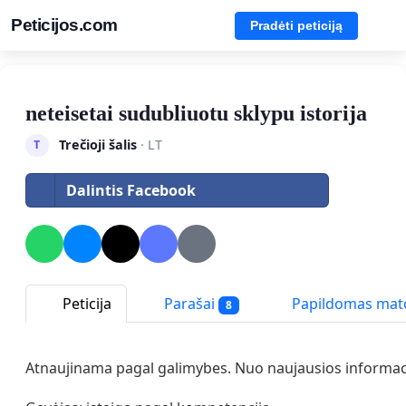
Peticijos.com
Pradėti peticiją
neteisetai sudubliuotu sklypu istorija
Trečioji šalis
· LT
T
Dalintis Facebook
Peticija
Parašai
Papildomas ma
8
Atnaujinama pagal galimybes. Nuo naujausios informacij