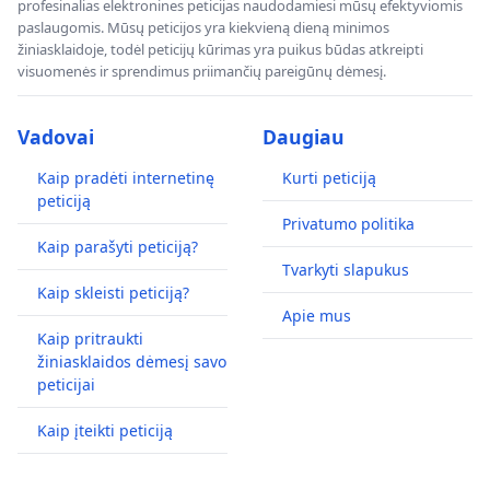
profesinalias elektronines peticijas naudodamiesi mūsų efektyviomis
paslaugomis. Mūsų peticijos yra kiekvieną dieną minimos
žiniasklaidoje, todėl peticijų kūrimas yra puikus būdas atkreipti
visuomenės ir sprendimus priimančių pareigūnų dėmesį.
Vadovai
Daugiau
Kaip pradėti internetinę
Kurti peticiją
peticiją
Privatumo politika
Kaip parašyti peticiją?
Tvarkyti slapukus
Kaip skleisti peticiją?
Apie mus
Kaip pritraukti
žiniasklaidos dėmesį savo
peticijai
Kaip įteikti peticiją
2025-06-30 d., 10:30 val.