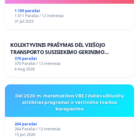
1 105 parašai
1 011 Parašai / 12 mėnesiai
31 Jul 2025
KOLEKTYVINIS PRAŠYMAS DĖL VIEŠOJO
TRANSPORTO SUSISIEKIMO GERINIMO
VOSYLIUKŲ KAIME
370 parašai
370 Parašai / 12 mėnesiai
6 Aug 2026
Dėl 2026 m. matematikos VBE I dalies užduočių
atitikties programai ir vertinimo tvarkos
koregavimo
264 parašai
264 Parašai / 12 mėnesiai
15 Jun 2026