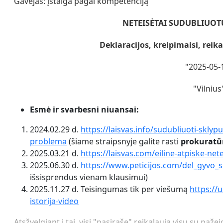
Gavėjas: įstaiga pagal kompetenciją
NETEISĖTAI SUDUBLIUOTŲ
Deklaracijos, kreipimaisi, reika
"2025-05-
"Vilnius
Esmė ir svarbesni niuansai:
2024.02.29 d.
https://laisvas.info/sudubliuoti-sklyp
problema
(šiame straipsnyje galite rasti
prokuratūr
2025.03.21 d.
https://laisvas.com/eiline-atpiske-nete
2025.06.30 d.
https://www.peticijos.com/del_gyvo_s
išsisprendus vienam klausimui)
2025.11.27 d. Teisingumas tik per viešumą
https://
istorija-video
Atsžvelgiant į tai, visi "pasirašę" reikalauja visų su 