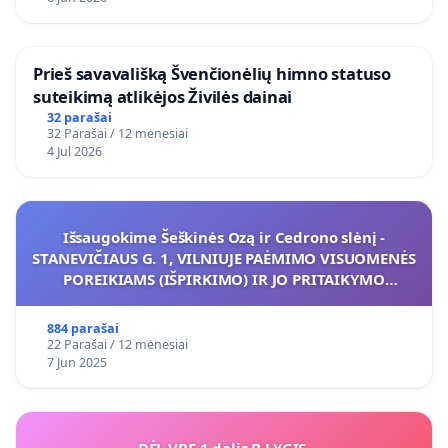
​Prieš savavališką Švenčionėlių himno statuso
suteikimą atlikėjos Živilės dainai
32 parašai
32 Parašai / 12 mėnesiai
4 Jul 2026
Išsaugokime Šeškinės Ozą ir Cedrono slėnį -
STANEVIČIAUS G. 1, VILNIUJE PAĖMIMO VISUOMENĖS
POREIKIAMS (IŠPIRKIMO) IR JO PRITAIKYMO
VIEŠAJAI ŽELDYNŲ FUNKCIJAI
884 parašai
22 Parašai / 12 mėnesiai
7 Jun 2025