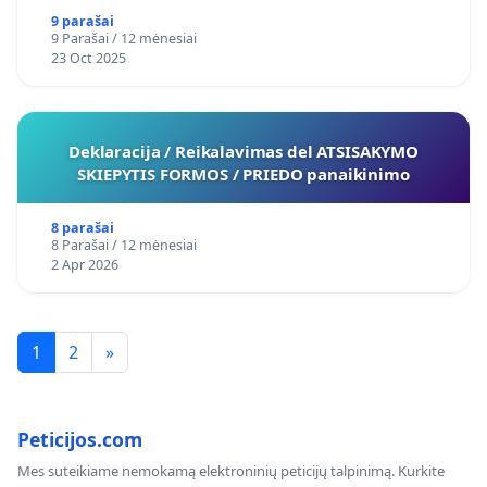
9 parašai
9 Parašai / 12 mėnesiai
23 Oct 2025
Deklaracija / Reikalavimas del ATSISAKYMO
SKIEPYTIS FORMOS / PRIEDO panaikinimo
8 parašai
8 Parašai / 12 mėnesiai
2 Apr 2026
1
2
»
2025-07-01
Kadangi 2025-06-30 d., įvykusio gyvo susitikimo metu 
Peticijos.com
veiksmų PAŽEIDIMUI pašalinti, 2025-07-01 d., kreiptas
Mes suteikiame nemokamą elektroninių peticijų talpinimą. Kurkite