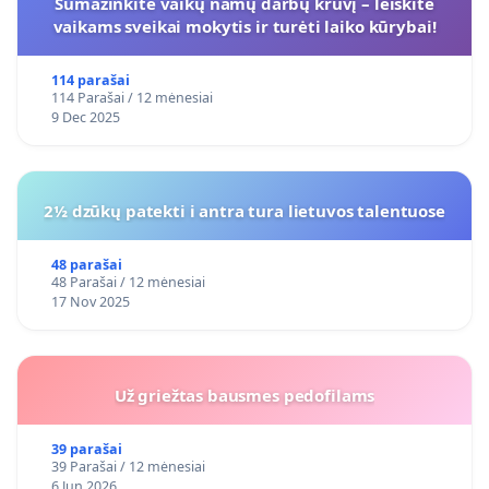
Sumažinkite vaikų namų darbų krūvį – leiskite
vaikams sveikai mokytis ir turėti laiko kūrybai!
114 parašai
114 Parašai / 12 mėnesiai
9 Dec 2025
2½ dzūkų patekti i antra tura lietuvos talentuose
48 parašai
48 Parašai / 12 mėnesiai
17 Nov 2025
Už griežtas bausmes pedofilams
Inga Lipnick
39 parašai
39 Parašai / 12 mėnesiai
6 Jun 2026