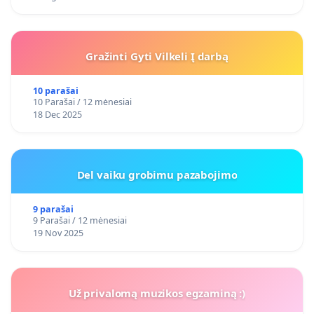
Gražinti Gyti Vilkeli Į darbą
10 parašai
10 Parašai / 12 mėnesiai
18 Dec 2025
Del vaiku grobimu pazabojimo
9 parašai
9 Parašai / 12 mėnesiai
19 Nov 2025
Už privalomą muzikos egzaminą :)