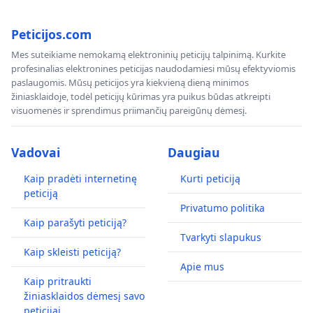
Peticijos.com
Mes suteikiame nemokamą elektroninių peticijų talpinimą. Kurkite
profesinalias elektronines peticijas naudodamiesi mūsų efektyviomis
paslaugomis. Mūsų peticijos yra kiekvieną dieną minimos
žiniasklaidoje, todėl peticijų kūrimas yra puikus būdas atkreipti
visuomenės ir sprendimus priimančių pareigūnų dėmesį.
Vadovai
Daugiau
Kaip pradėti internetinę
Kurti peticiją
peticiją
Privatumo politika
Kaip parašyti peticiją?
Tvarkyti slapukus
Kaip skleisti peticiją?
Apie mus
Kaip pritraukti
žiniasklaidos dėmesį savo
peticijai