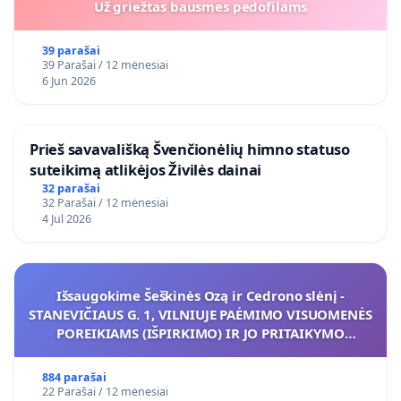
Už griežtas bausmes pedofilams
39 parašai
39 Parašai / 12 mėnesiai
6 Jun 2026
​Prieš savavališką Švenčionėlių himno statuso
suteikimą atlikėjos Živilės dainai
32 parašai
32 Parašai / 12 mėnesiai
4 Jul 2026
Išsaugokime Šeškinės Ozą ir Cedrono slėnį -
STANEVIČIAUS G. 1, VILNIUJE PAĖMIMO VISUOMENĖS
POREIKIAMS (IŠPIRKIMO) IR JO PRITAIKYMO
VIEŠAJAI ŽELDYNŲ FUNKCIJAI
884 parašai
22 Parašai / 12 mėnesiai