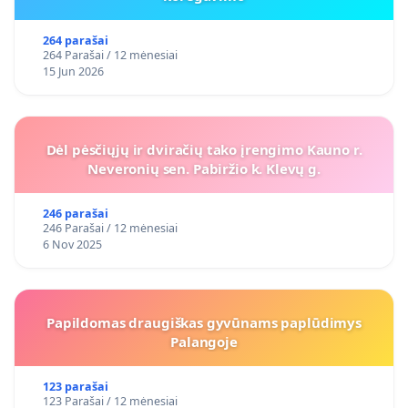
264 parašai
264 Parašai / 12 mėnesiai
15 Jun 2026
Dėl pėsčiųjų ir dviračių tako įrengimo Kauno r.
Neveronių sen. Pabiržio k. Klevų g.
246 parašai
246 Parašai / 12 mėnesiai
6 Nov 2025
Papildomas draugiškas gyvūnams paplūdimys
Palangoje
123 parašai
123 Parašai / 12 mėnesiai