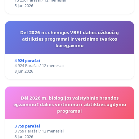
13 256 Parašai / 12 mėnesiai
5 Jun 2026
Dėl 2026 m. chemijos VBE I dalies užduočių
atitikties programai ir vertinimo tvarkos
koregavimo
4 924 parašai
4 924 Parašai / 12 mėnesiai
8 Jun 2026
Dėl 2026 m. biologijos valstybinio brandos
egzamino I dalies vertinimo ir atitikties ugdymo
programai
3 759 parašai
3 759 Parašai / 12 mėnesiai
8 Jun 2026