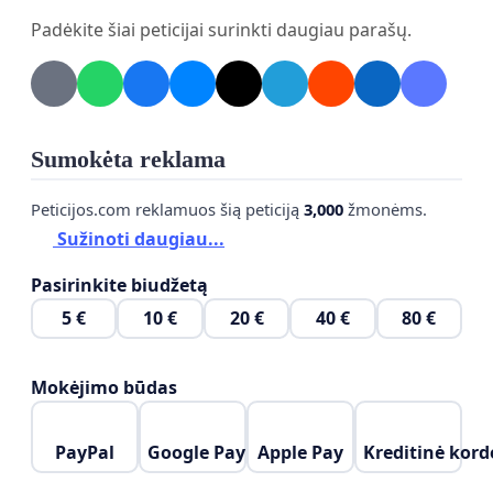
Padėkite šiai peticijai surinkti daugiau parašų.
labai rekomenduoju perskaityti paskutinį – 2014
liepos 11 dienos – nutarimą. Nes, mano subjektyvia
nuomone, jis labai svarbus ir žymintis tam tikrą
naują etapą naujausių laikų Lietuvos istorijoje. Tas
etapas galėtų būti pavadintas neteisėtu valdžios
Sumokėta reklama
uzurpavimu taikiu būdu. Taip pat žinau, kad
Peticijos.com reklamuos šią peticiją
3,000
žmonėms.
dauguma to KT nutarimo neperskaitys, kaip ir
Sužinoti daugiau...
neperskaitys viso šio mano įrašo. Todėl pateiksiu
trumpą jo santrauką. Artūras Račas
Pasirinkite biudžetą
5 €
10 €
20 €
40 €
80 €
****
Mokėjimo būdas
PayPal
Google Pay
Apple Pay
Kreditinė kord