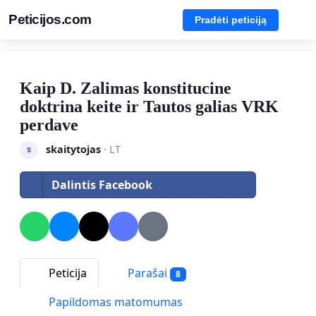
Peticijos.com
Pradėti peticiją
Kaip D. Zalimas konstitucine
doktrina keite ir Tautos galias VRK
perdave
skaitytojas
· LT
s
Dalintis Facebook
Peticija
Parašai
8
Papildomas matomumas