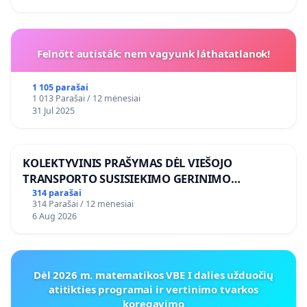
Felnőtt autisták: nem vagyunk láthatatlanok!
1 105 parašai
1 013 Parašai / 12 mėnesiai
31 Jul 2025
KOLEKTYVINIS PRAŠYMAS DĖL VIEŠOJO
TRANSPORTO SUSISIEKIMO GERINIMO
VOSYLIUKŲ KAIME
314 parašai
314 Parašai / 12 mėnesiai
6 Aug 2026
Dėl 2026 m. matematikos VBE I dalies užduočių
atitikties programai ir vertinimo tvarkos
koregavimo