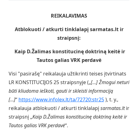
REIKALAVIMAS
Atblokuoti / atkurti tinklalapį sarmatas.lt ir
straipsnį:
Kaip D.Žalimas konstitucinę doktriną keitė ir
Tautos galias VRK perdavė
Visi "pasirašę" reikalauja užtikrinti teises įtvirtinats
LR KONSTITUCIJOS 25 straipsnyje („
[...] Žmogui neturi
būti kliudoma ieškoti, gauti ir skleisti informaciją
[...]
“
https://www.infolex.lt/ta/72720:str25
), t. y.,
reikalauja atblokuoti / atkurti tinklalapį
sarmatas.lt
ir
straipsnį „
Kaip D.Žalimas konstitucinę doktriną keitė ir
Tautos galias VRK perdavė
“.