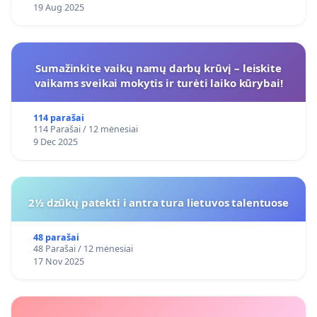
19 Aug 2025
Sumažinkite vaikų namų darbų krūvį – leiskite
vaikams sveikai mokytis ir turėti laiko kūrybai!
114 parašai
114 Parašai / 12 mėnesiai
9 Dec 2025
2½ dzūkų patekti i antra tura lietuvos talentuose
48 parašai
48 Parašai / 12 mėnesiai
17 Nov 2025