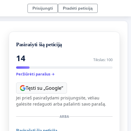
Prisijungti
Pradėti peticiją
Pasirašyti šią peticiją
14
Tikslas: 100
Peržiūrėti parašus →
Tęsti su „Google“
Jei prieš pasirašydami prisijungsite, vėliau
galėsite redaguoti arba pašalinti savo parašą.
ARBA
Pasirašyti šią peticiją