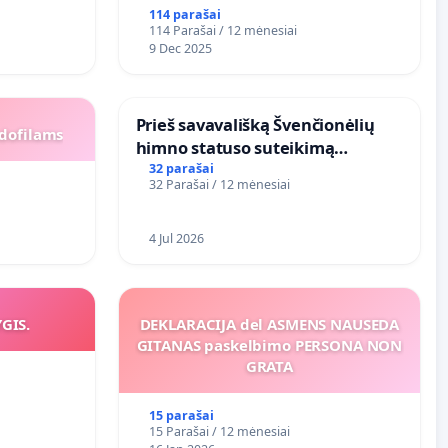
114 parašai
114 Parašai / 12 mėnesiai
9 Dec 2025
​Prieš savavališką Švenčionėlių
dofilams
himno statuso suteikimą
atlikėjos Živilės dainai
32 parašai
32 Parašai / 12 mėnesiai
4 Jul 2026
YGIS.
DEKLARACIJA del ASMENS NAUSEDA
GITANAS paskelbimo PERSONA NON
GRATA
15 parašai
15 Parašai / 12 mėnesiai