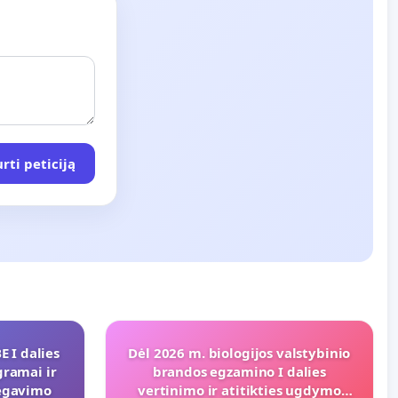
rti peticiją
reipimosi_i_kt_dl_nt_mokesciu
 I dalies
Dėl 2026 m. biologijos valstybinio
gramai ir
brandos egzamino I dalies
regavimo
vertinimo ir atitikties ugdymo