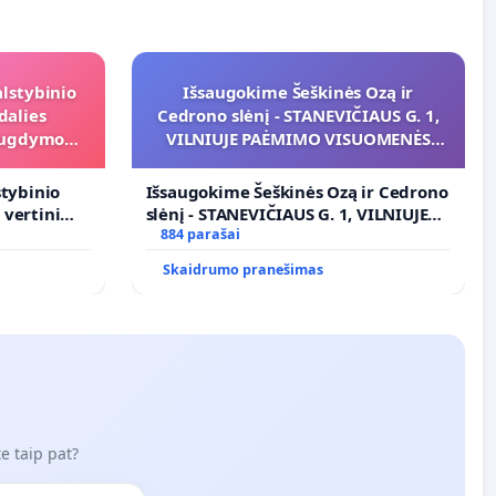
alstybinio
Išsaugokime Šeškinės Ozą ir
dalies
Cedrono slėnį - STANEVIČIAUS G. 1,
s ugdymo
VILNIUJE PAĖMIMO VISUOMENĖS
POREIKIAMS (IŠPIRKIMO) IR JO
PRITAIKYMO VIEŠAJAI ŽELDYNŲ
stybinio
Išsaugokime Šeškinės Ozą ir Cedrono
FUNKCIJAI
s vertinimo
slėnį - STANEVIČIAUS G. 1, VILNIUJE
armers-
ramai
PAĖMIMO VISUOMENĖS POREIKIAMS
884 parašai
(IŠPIRKIMO) IR JO PRITAIKYMO
Skaidrumo pranešimas
VIEŠAJAI ŽELDYNŲ FUNKCIJAI
e taip pat?