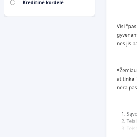
Kreditinė kordelė
Visi "pasi
gyvenant
nes jis p
*Žemiau 
atitinka 
nėra pas
Sąvo
Teis
Teis
Publ