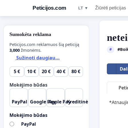
Peticijos.com
Žiūrėti peticijas
LT ▼
Sumokėta reklama
nete
Peticijos.com reklamuos šią peticiją
#Boi
#
3,000
žmonėms.
Sužinoti daugiau...
Dal
5 €
10 €
20 €
40 €
80 €
Mokėjimo būdas
Petic
PayPal
Google Pay
Apple Pay
Kreditinė kordelė
*Atnauj
Mokėjimo būdas
PayPal