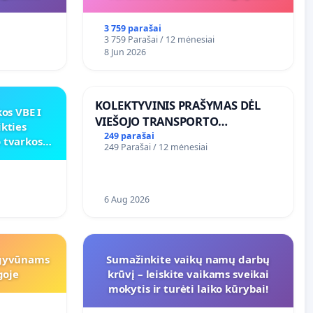
programai
3 759 parašai
3 759 Parašai / 12 mėnesiai
8 Jun 2026
KOLEKTYVINIS PRAŠYMAS DĖL
os VBE I
VIEŠOJO TRANSPORTO
ikties
SUSISIEKIMO GERINIMO
249 parašai
 tvarkos
249 Parašai / 12 mėnesiai
VOSYLIUKŲ KAIME
6 Aug 2026
 gyvūnams
Sumažinkite vaikų namų darbų
goje
krūvį – leiskite vaikams sveikai
mokytis ir turėti laiko kūrybai!