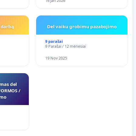
16 Jan 2026
Į darbą
Del vaiku grobimu pazabojimo
9 parašai
9 Parašai / 12 mėnesiai
19 Nov 2025
imas del
FORMOS /
0bcc863ad
imo