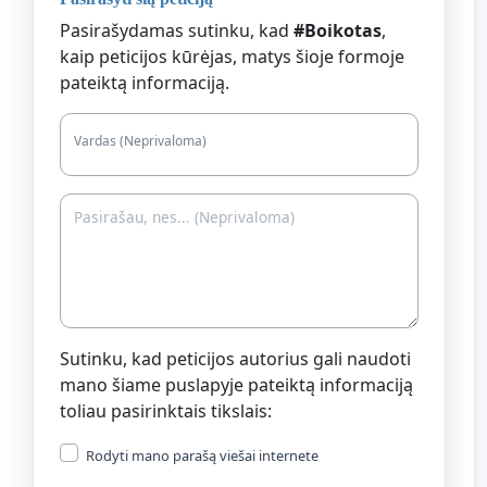
Pasirašydamas sutinku, kad
#Boikotas
,
kaip peticijos kūrėjas, matys šioje formoje
pateiktą informaciją.
Vardas (Neprivaloma)
Sutinku, kad peticijos autorius gali naudoti
mano šiame puslapyje pateiktą informaciją
toliau pasirinktais tikslais:
Rodyti mano parašą viešai internete