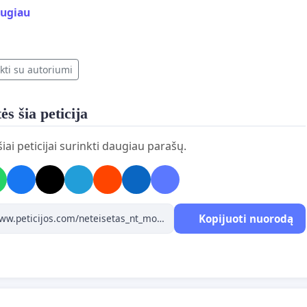
augiau
omendacijos
rindinių" asmenų prisidėjusių prie PNTM ir / arba VNTM
imo sąrašas
nų prisidėjusių prie PNTM ir / arba VNTM įvedimo
kti su autoriumi
šas
ldoma informacija apie ASMENIS prisidėjusius prie PNTM
 arba VNTM įvedimo
ės šia peticija
mentai ASMENŲ palaikančių NT "mokesčio" įvedimą, ir jų
eigimas
iai peticijai surinkti daugiau parašų.
riaus žodis
eigimas
1. Sąvokos, trumpiniai
Kopijuoti nuorodą
 Konstitucinis teismas
 Lietuvos Respublikos konstitucija
 nekilnojamas turtas
- nekilnojamo turto "mokestis"
 - progresinis nekilnojamo turto "mokestis"