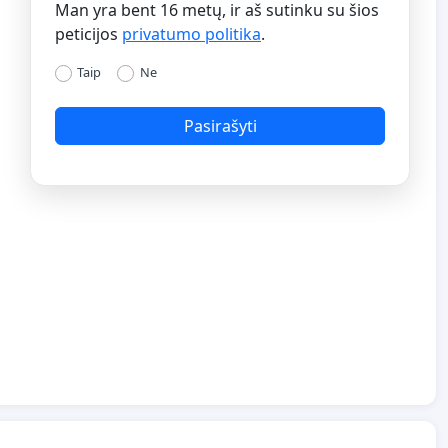
Man yra bent 16 metų, ir aš sutinku su šios
peticijos
privatumo politika
.
Taip
Ne
Pasirašyti