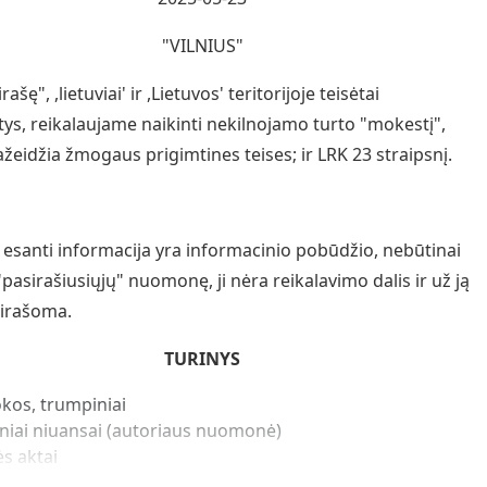
"VILNIUS"
rašę", ,lietuviai' ir ,Lietuvos' teritorijoje teisėtai
ys, reikalaujame naikinti nekilnojamo turto "mokestį",
ažeidžia žmogaus prigimtines teises; ir LRK 23 straipsnį.
esanti informacija yra informacinio pobūdžio, nebūtinai
"pasirašiusiųjų" nuomonę, ji nėra reikalavimo dalis ir už ją
irašoma.
TURINYS
kos, trumpiniai
iniai niuansai (autoriaus nuomonė)
ės aktai
ikacijos