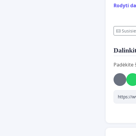
Rodyti d
Rek
"Pag
įved
Asme
Susisie
sąra
Papi
ir /
Dalinkit
Argu
pan
Padėkite š
Auto
Pan
KT -
LRK-
NT -
NTM 
PNTM