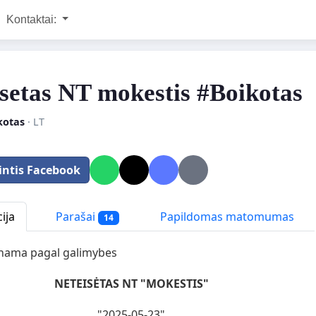
Kontaktai:
isetas NT mokestis #Boikotas
kotas
· LT
intis Facebook
ija
Parašai
Papildomas matomumas
14
inama pagal galimybes
NETEISĖTAS NT "MOKESTIS"
"2025-05-23"