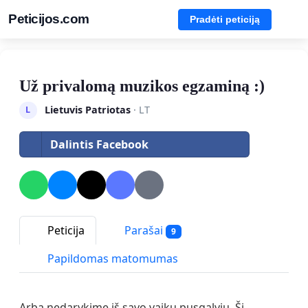
Peticijos.com
Pradėti peticiją
Už privalomą muzikos egzaminą :)
Lietuvis Patriotas
· LT
L
Dalintis Facebook
Peticija
Parašai
9
Papildomas matomumas
Arba nedarykime iš savo vaikų pusgalvių. Ši