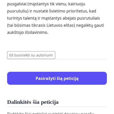
pusgalviai (mąstantys tik vienu, kairiuoju
pusrutuliu) ir nustatė švietimo prioritetus, kad
turintys talentą ir mąstantys abejais pusrutuliais
(tai būsimas tikrasis Lietuvos elitas) negalėtų gauti
aukštojo išsilavinimo.
Susisiekti su autoriumi
Pasirašyti šią peticiją
Dalinkitės šia peticija