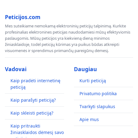
Peticijos.com
Mes suteikiame nemokamą elektroninių peticijų talpinimą. Kurkite
profesinalias elektronines peticijas naudodamiesi mūsų efektyviomis
paslaugomis. Mūsų peticijos yra kiekvieną dieną minimos
žiniasklaidoje, todėl peticijų kūrimas yra puikus būdas atkreipti
visuomenės ir sprendimus priimančių pareigūnų dėmesį.
Vadovai
Daugiau
Kaip pradėti internetinę
Kurti peticiją
peticiją
Privatumo politika
Kaip parašyti peticiją?
Tvarkyti slapukus
Kaip skleisti peticiją?
Apie mus
Kaip pritraukti
žiniasklaidos dėmesį savo