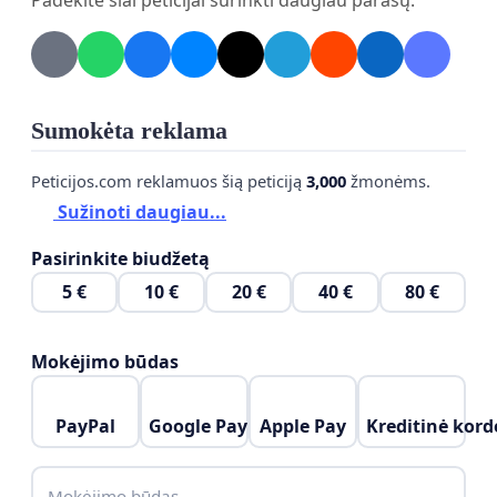
Padėkite šiai peticijai surinkti daugiau parašų.
Sumokėta reklama
Peticijos.com reklamuos šią peticiją
3,000
žmonėms.
Sužinoti daugiau...
Pasirinkite biudžetą
5 €
10 €
20 €
40 €
80 €
Mokėjimo būdas
PayPal
Google Pay
Apple Pay
Kreditinė kord
Mokėjimo būdas