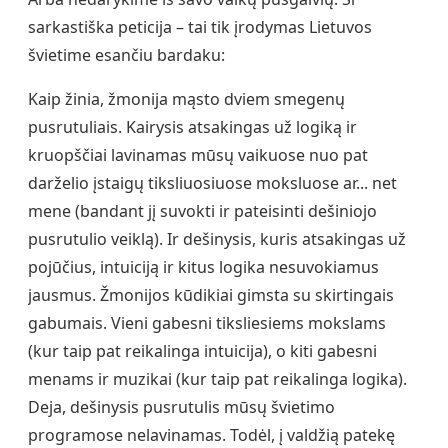
sarkastiška peticija – tai tik įrodymas Lietuvos
švietime esančiu bardaku:
Kaip žinia, žmonija mąsto dviem smegenų
pusrutuliais. Kairysis atsakingas už logiką ir
kruopščiai lavinamas mūsų vaikuose nuo pat
darželio įstaigų tiksliuosiuose moksluose ar... net
mene (bandant jį suvokti ir pateisinti dešiniojo
pusrutulio veiklą). Ir dešinysis, kuris atsakingas už
pojūčius, intuiciją ir kitus logika nesuvokiamus
jausmus. Žmonijos kūdikiai gimsta su skirtingais
gabumais. Vieni gabesni tiksliesiems mokslams
(kur taip pat reikalinga intuicija), o kiti gabesni
menams ir muzikai (kur taip pat reikalinga logika).
Deja, dešinysis pusrutulis mūsų švietimo
programose nelavinamas. Todėl, į valdžią patekę