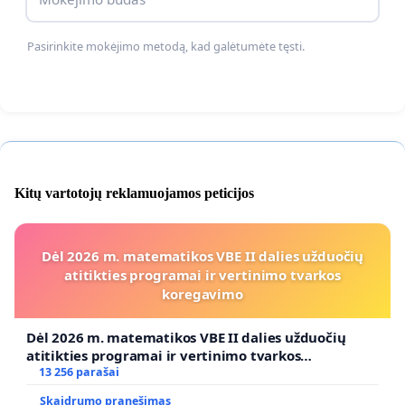
Pasirinkite mokėjimo metodą, kad galėtumėte tęsti.
Kitų vartotojų reklamuojamos peticijos
Dėl 2026 m. matematikos VBE II dalies užduočių
atitikties programai ir vertinimo tvarkos
koregavimo
Dėl 2026 m. matematikos VBE II dalies užduočių
atitikties programai ir vertinimo tvarkos
koregavimo
13 256 parašai
Skaidrumo pranešimas