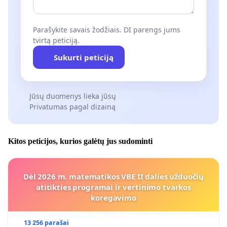
Parašykite savais žodžiais. DI parengs jums
tvirtą peticiją.
Sukurti peticiją
Jūsų duomenys lieka jūsų
Privatumas pagal dizainą
Kitos peticijos, kurios galėtų jus sudominti
Dėl 2026 m. matematikos VBE II dalies užduočių
atitikties programai ir vertinimo tvarkos
koregavimo
13 256 parašai