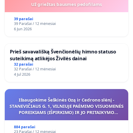
Už griežtas bausmes pedofilams
39 parašai
39 Parašai / 12 mėnesiai
6 Jun 2026
​Prieš savavališką Švenčionėlių himno statuso
suteikimą atlikėjos Živilės dainai
32 parašai
32 Parašai / 12 mėnesiai
4 Jul 2026
Išsaugokime Šeškinės Ozą ir Cedrono slėnį -
STANEVIČIAUS G. 1, VILNIUJE PAĖMIMO VISUOMENĖS
POREIKIAMS (IŠPIRKIMO) IR JO PRITAIKYMO
VIEŠAJAI ŽELDYNŲ FUNKCIJAI
884 parašai
23 Parašai / 12 mėnesiai