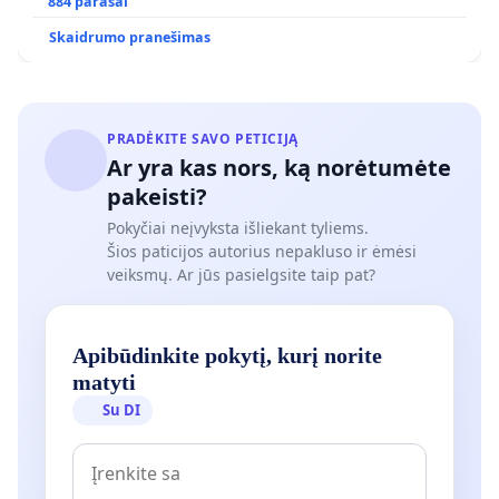
POREIKIAMS (IŠPIRKIMO) IR JO PRITAIKYMO VIEŠAJAI
884 parašai
ŽELDYNŲ FUNKCIJAI
Skaidrumo pranešimas
PRADĖKITE SAVO PETICIJĄ
Ar yra kas nors, ką norėtumėte
pakeisti?
Pokyčiai neįvyksta išliekant tyliems.
Šios paticijos autorius nepakluso ir ėmėsi
veiksmų. Ar jūs pasielgsite taip pat?
Apibūdinkite pokytį, kurį norite
matyti
Su DI