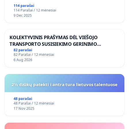
114 parašai
114 Parašai / 12 mėnesiai
9 Dec 2025
KOLEKTYVINIS PRAŠYMAS DĖL VIEŠOJO
TRANSPORTO SUSISIEKIMO GERINIMO
VOSYLIUKŲ KAIME
82 parašai
82 Parašai / 12 mėnesiai
6 Aug 2026
2½ dzūkų patekti i antra tura lietuvos talentuose
48 parašai
48 Parašai / 12 mėnesiai
17 Nov 2025