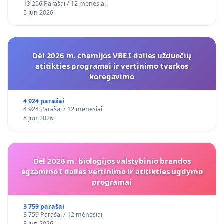
13 256 Parašai / 12 mėnesiai
5 Jun 2026
Dėl 2026 m. chemijos VBE I dalies užduočių
atitikties programai ir vertinimo tvarkos
koregavimo
4 924 parašai
4 924 Parašai / 12 mėnesiai
8 Jun 2026
Dėl 2026 m. biologijos valstybinio brandos
egzamino I dalies vertinimo ir atitikties ugdymo
programai
3 759 parašai
3 759 Parašai / 12 mėnesiai
8 Jun 2026