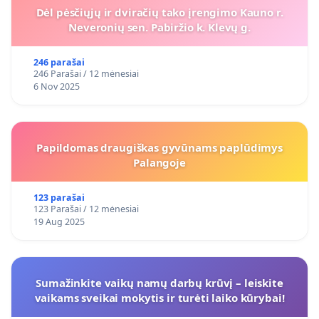
Dėl pėsčiųjų ir dviračių tako įrengimo Kauno r.
Neveronių sen. Pabiržio k. Klevų g.
246 parašai
246 Parašai / 12 mėnesiai
6 Nov 2025
Papildomas draugiškas gyvūnams paplūdimys
Palangoje
123 parašai
123 Parašai / 12 mėnesiai
19 Aug 2025
Sumažinkite vaikų namų darbų krūvį – leiskite
vaikams sveikai mokytis ir turėti laiko kūrybai!