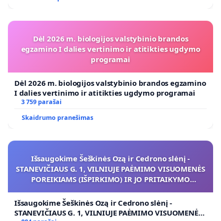
Dėl 2026 m. biologijos valstybinio brandos
egzamino I dalies vertinimo ir atitikties ugdymo
programai
Dėl 2026 m. biologijos valstybinio brandos egzamino
I dalies vertinimo ir atitikties ugdymo programai
3 759 parašai
Skaidrumo pranešimas
Išsaugokime Šeškinės Ozą ir Cedrono slėnį -
STANEVIČIAUS G. 1, VILNIUJE PAĖMIMO VISUOMENĖS
POREIKIAMS (IŠPIRKIMO) IR JO PRITAIKYMO
VIEŠAJAI ŽELDYNŲ FUNKCIJAI
Išsaugokime Šeškinės Ozą ir Cedrono slėnį -
STANEVIČIAUS G. 1, VILNIUJE PAĖMIMO VISUOMENĖS