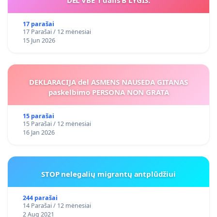
DĖL VBE 1 dalis B LYGIS.
Pateikiama informacija yra iš įvarių šaltinių ir / arba
aut
17 parašai
Pateikta informacija gali keistis, tad rekomenduotina pa
17 Parašai / 12 mėnesiai
15 Jun 2026
atnaujinimų, pvz., teisės akto naujos redakcijos.
Jei yra netikslumų ar neįkelta kas nors svarbaus - praša
DEKLARACIJA del ASMENS NAUSEDA GITANAS
paskelbimo PERSONA NON GRATA
15 parašai
15 Parašai / 12 mėnesiai
16 Jan 2026
STOP nelegalių migrantų antplūdžiui
244 parašai
14 Parašai / 12 mėnesiai
2 Aug 2021