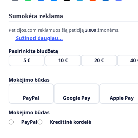
(gali gauti kiekvienas), galima daryti išvadą, kad valstyb
Sumokėta reklama
sąmoningai ignoruoja kaukių, potencialiai, daromą žalą,
siekia pakenkti gyventojams.
Peticijos.com reklamuos šią peticiją
3,000
žmonėms.
Sužinoti daugiau...
TURINYS
Pasirinkite biudžetą
Abreviatūros
Acidozė
5 €
10 €
20 €
40 
Apykaita / deguonies įsisavinimas / prisotinimas, i
Išimtis dėl kaukių dėvėjimo
Mokėjimo būdas
Kitos kaukių dėvėjimo pasekmės (žala)
Sertifikatai / kaukių gamybos reikalavimai
Straipsniai
PayPal
Google Pay
Apple Pay
Video klipai
Tesinė informacija
Mokėjimo būdas
Tyrimai
PayPal
Kreditinė kordelė
Abreviatūros