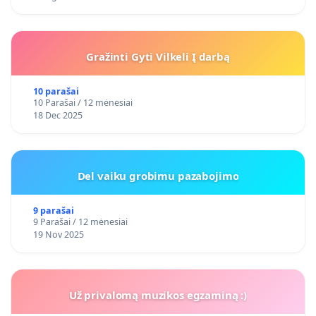
Gražinti Gyti Vilkeli Į darbą
10 parašai
10 Parašai / 12 mėnesiai
18 Dec 2025
Del vaiku grobimu pazabojimo
9 parašai
9 Parašai / 12 mėnesiai
19 Nov 2025
Už privalomą muzikos egzaminą :)