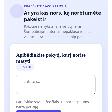
PRADĖKITE SAVO PETICIJĄ
Ar yra kas nors, ką norėtumėte
pakeisti?
Pokyčiai neįvyksta išliekant tyliems.
Šios paticijos autorius nepakluso ir ėmėsi
Atsižvelgiant į rodyklėmis pažymėtas grupes, galima dar
veiksmų. Ar jūs pasielgsite taip pat?
metų mažylis turi beveik dvigubai greitesnę medžiagų (
negu pilnametis (suagęs žmogus). Tad, atsižvelgiant į Ta
Apibūdinkite pokytį, kurį norite
analizuotus procentus), galima daryti išvadą, kad 6 metų
matyti
poveikis gali pasireikšti per 20 minučių arba dar greičia
Su DI
Išimtis dėl kaukių dėvėjimo
Kadangi LRK 21 str., buvo (yra) ignoruojamas, kai kuriais
išsiimti išimtį dėl kaukės dėvėjimo. Pagrindinės priežast
išduodama išimtis, yra nurodytos teisės akte Nr. V-483 (ž
Parašykite savais žodžiais. DI parengs jums
tvirtą peticiją.
inforacija“). Atsižvelgiant į 11-ą punktų ir / arba tai, ka