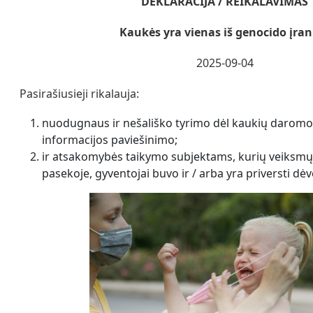
DEKLARACIJA / REIKALAVIMAS
Kaukės yra vienas iš genocido įra
2025-09-04
Pasirašiusieji rikalauja:
nuodugnaus ir nešališko tyrimo dėl kaukių daromos
informacijos paviešinimo;
ir atsakomybės taikymo subjektams, kurių veiksmų 
pasekoje, gyventojai buvo ir / arba yra priversti dėv