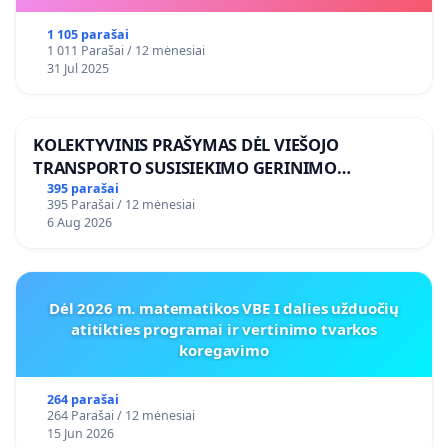
space) shall not exide an avarage of 1,0 % (by volume).
“ Man
1 105 parašai
1 011 Parašai / 12 mėnesiai
kad kaukės turi būti gaminamos taip, kad jas dėvint ang
31 Jul 2025
konsentracija nebūtų didesnė nei apie 1,0 %.
Straipsniai
KOLEKTYVINIS PRAŠYMAS DĖL VIEŠOJO
TRANSPORTO SUSISIEKIMO GERINIMO
Kauno klinikos siunčia žinią medicininių kaukių va
VOSYLIUKŲ KAIME
395 parašai
koronaviruso jos
395 Parašai / 12 mėnesiai
neapsaugo
https://www.lrt.lt/naujienos/lietuvoje
6 Aug 2026
klinikos-siuncia-zinia-medicininiu-kaukiu-vagims-n
neapsaugo
Dėl 2026 m. matematikos VBE I dalies užduočių
atitikties programai ir vertinimo tvarkos
Video klipai
koregavimo
Informaciniai
264 parašai
264 Parašai / 12 mėnesiai
Nereikia Kaukiu Sveikatos Ministras Aurelijus
15 Jun 2026