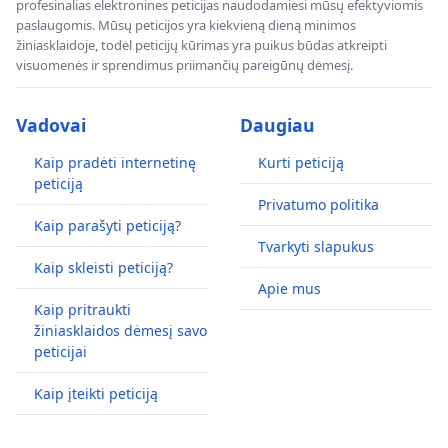
profesinalias elektronines peticijas naudodamiesi mūsų efektyviomis
paslaugomis. Mūsų peticijos yra kiekvieną dieną minimos
žiniasklaidoje, todėl peticijų kūrimas yra puikus būdas atkreipti
visuomenės ir sprendimus priimančių pareigūnų dėmesį.
Vadovai
Daugiau
Kaip pradėti internetinę
Kurti peticiją
peticiją
Privatumo politika
Kaip parašyti peticiją?
Tvarkyti slapukus
Kaip skleisti peticiją?
Apie mus
Kaip pritraukti
žiniasklaidos dėmesį savo
peticijai
Kaip įteikti peticiją