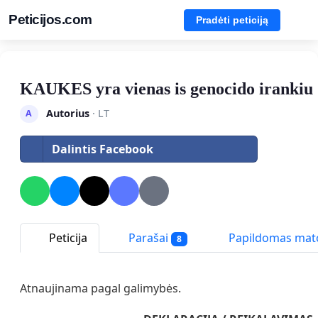
Peticijos.com
Pradėti peticiją
KAUKES yra vienas is genocido irankiu
Autorius
· LT
A
Dalintis Facebook
Peticija
Parašai
Papildomas ma
8
Atnaujinama pagal galimybės.