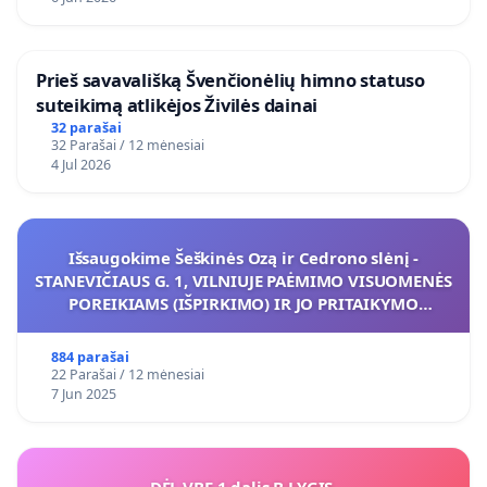
​Prieš savavališką Švenčionėlių himno statuso
suteikimą atlikėjos Živilės dainai
32 parašai
32 Parašai / 12 mėnesiai
4 Jul 2026
Išsaugokime Šeškinės Ozą ir Cedrono slėnį -
STANEVIČIAUS G. 1, VILNIUJE PAĖMIMO VISUOMENĖS
POREIKIAMS (IŠPIRKIMO) IR JO PRITAIKYMO
VIEŠAJAI ŽELDYNŲ FUNKCIJAI
884 parašai
22 Parašai / 12 mėnesiai
7 Jun 2025
____________________________