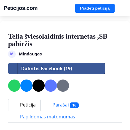
Peticijos.com
Pradėti peticiją
Telia šviesolaidinis internetas ,SB
pabiržis
Mindaugas
·
M
Dalintis Facebook (19)
Peticija
Parašai
16
Papildomas matomumas