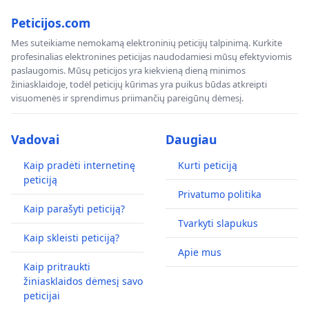
Peticijos.com
Mes suteikiame nemokamą elektroninių peticijų talpinimą. Kurkite
profesinalias elektronines peticijas naudodamiesi mūsų efektyviomis
paslaugomis. Mūsų peticijos yra kiekvieną dieną minimos
žiniasklaidoje, todėl peticijų kūrimas yra puikus būdas atkreipti
visuomenės ir sprendimus priimančių pareigūnų dėmesį.
Vadovai
Daugiau
Kaip pradėti internetinę
Kurti peticiją
peticiją
Privatumo politika
Kaip parašyti peticiją?
Tvarkyti slapukus
Kaip skleisti peticiją?
Apie mus
Kaip pritraukti
žiniasklaidos dėmesį savo
peticijai