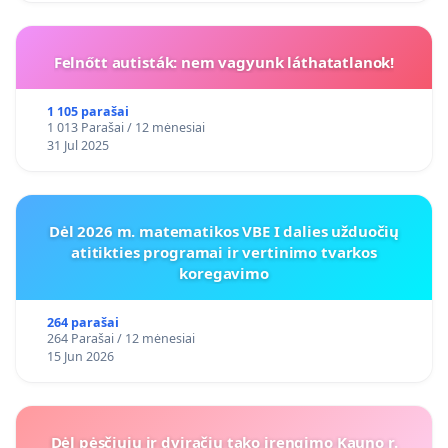
Felnőtt autisták: nem vagyunk láthatatlanok!
1 105 parašai
1 013 Parašai / 12 mėnesiai
31 Jul 2025
Dėl 2026 m. matematikos VBE I dalies užduočių
atitikties programai ir vertinimo tvarkos
koregavimo
264 parašai
264 Parašai / 12 mėnesiai
15 Jun 2026
Dėl pėsčiųjų ir dviračių tako įrengimo Kauno r.