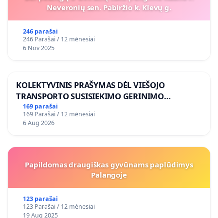
Neveronių sen. Pabiržio k. Klevų g.
246 parašai
246 Parašai / 12 mėnesiai
6 Nov 2025
KOLEKTYVINIS PRAŠYMAS DĖL VIEŠOJO
TRANSPORTO SUSISIEKIMO GERINIMO
VOSYLIUKŲ KAIME
169 parašai
169 Parašai / 12 mėnesiai
6 Aug 2026
Papildomas draugiškas gyvūnams paplūdimys
Palangoje
123 parašai
123 Parašai / 12 mėnesiai
19 Aug 2025