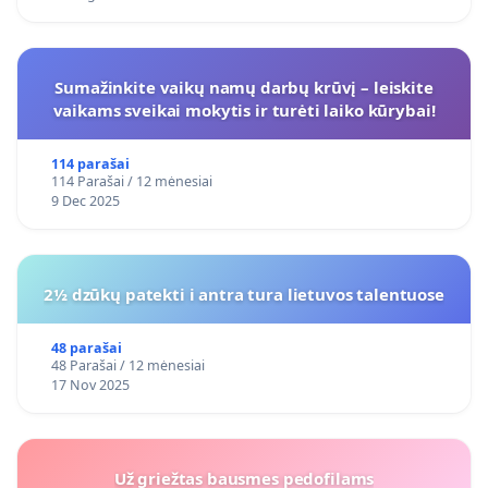
Sumažinkite vaikų namų darbų krūvį – leiskite
vaikams sveikai mokytis ir turėti laiko kūrybai!
114 parašai
114 Parašai / 12 mėnesiai
9 Dec 2025
2½ dzūkų patekti i antra tura lietuvos talentuose
48 parašai
48 Parašai / 12 mėnesiai
17 Nov 2025
Už griežtas bausmes pedofilams