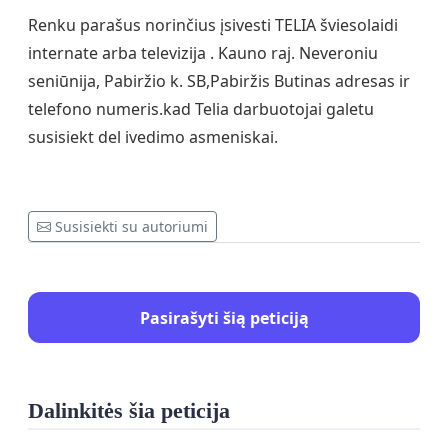
Renku parašus norinčius įsivesti TELIA šviesolaidi
internate arba televizija . Kauno raj. Neveroniu
seniūnija, Pabiržio k. SB,Pabiržis Butinas adresas ir
telefono numeris.kad Telia darbuotojai galetu
susisiekt del ivedimo asmeniskai.
Susisiekti su autoriumi
Pasirašyti šią peticiją
Dalinkitės šia peticija