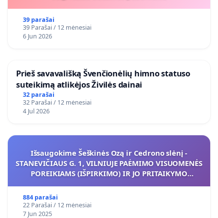
39 parašai
39 Parašai / 12 mėnesiai
6 Jun 2026
​Prieš savavališką Švenčionėlių himno statuso
suteikimą atlikėjos Živilės dainai
32 parašai
32 Parašai / 12 mėnesiai
4 Jul 2026
Išsaugokime Šeškinės Ozą ir Cedrono slėnį -
STANEVIČIAUS G. 1, VILNIUJE PAĖMIMO VISUOMENĖS
POREIKIAMS (IŠPIRKIMO) IR JO PRITAIKYMO
VIEŠAJAI ŽELDYNŲ FUNKCIJAI
884 parašai
22 Parašai / 12 mėnesiai
7 Jun 2025