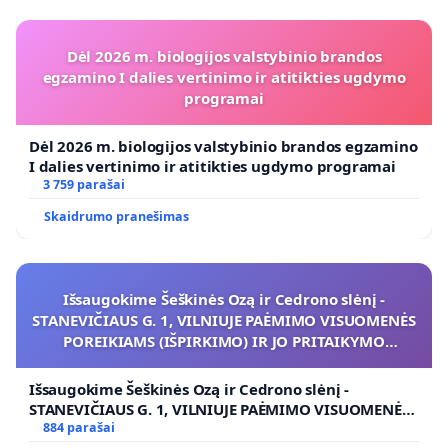
Dėl 2026 m. biologijos valstybinio brandos
egzamino I dalies vertinimo ir atitikties ugdymo
programai
Dėl 2026 m. biologijos valstybinio brandos egzamino
I dalies vertinimo ir atitikties ugdymo programai
3 759 parašai
Skaidrumo pranešimas
Išsaugokime Šeškinės Ozą ir Cedrono slėnį -
STANEVIČIAUS G. 1, VILNIUJE PAĖMIMO VISUOMENĖS
POREIKIAMS (IŠPIRKIMO) IR JO PRITAIKYMO
VIEŠAJAI ŽELDYNŲ FUNKCIJAI
Išsaugokime Šeškinės Ozą ir Cedrono slėnį -
STANEVIČIAUS G. 1, VILNIUJE PAĖMIMO VISUOMENĖS
POREIKIAMS (IŠPIRKIMO) IR JO PRITAIKYMO VIEŠAJAI
884 parašai