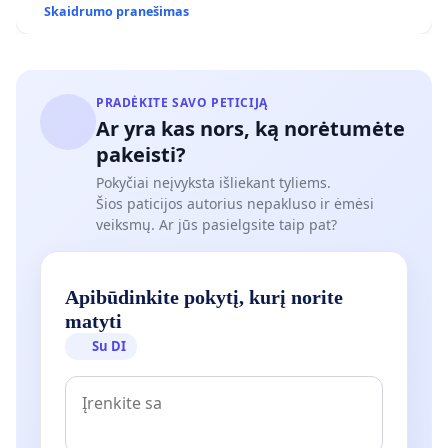
ŽELDYNŲ FUNKCIJAI
Skaidrumo pranešimas
PRADĖKITE SAVO PETICIJĄ
Ar yra kas nors, ką norėtumėte
pakeisti?
Pokyčiai neįvyksta išliekant tyliems.
Šios paticijos autorius nepakluso ir ėmėsi
veiksmų. Ar jūs pasielgsite taip pat?
Apibūdinkite pokytį, kurį norite
matyti
Su DI