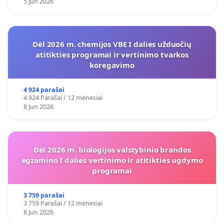
5 Jun 2026
Dėl 2026 m. chemijos VBE I dalies užduočių
atitikties programai ir vertinimo tvarkos
koregavimo
4 924 parašai
4 924 Parašai / 12 mėnesiai
8 Jun 2026
Dėl 2026 m. biologijos valstybinio brandos
egzamino I dalies vertinimo ir atitikties ugdymo
programai
3 759 parašai
3 759 Parašai / 12 mėnesiai
8 Jun 2026