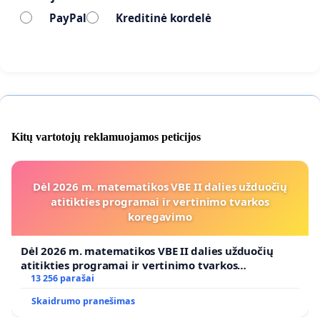
PayPal
Kreditinė kordelė
Kitų vartotojų reklamuojamos peticijos
Dėl 2026 m. matematikos VBE II dalies užduočių
atitikties programai ir vertinimo tvarkos
koregavimo
Dėl 2026 m. matematikos VBE II dalies užduočių
atitikties programai ir vertinimo tvarkos
koregavimo
13 256 parašai
Skaidrumo pranešimas