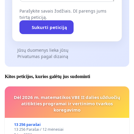
Parašykite savais žodžiais. DI parengs jums
tvirtą peticiją.
Sukurti peticiją
Jūsų duomenys lieka jūsų
Privatumas pagal dizainą
Kitos peticijos, kurios galėtų jus sudominti
Dėl 2026 m. matematikos VBE II dalies užduočių
atitikties programai ir vertinimo tvarkos
koregavimo
13 256 parašai
13 256 Parašai / 12 mėnesiai