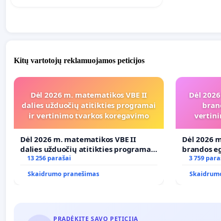
Kitų vartotojų reklamuojamos peticijos
Dėl 2026 m. matematikos VBE II
Dėl 2026
dalies užduočių atitikties programai
bran
ir vertinimo tvarkos koregavimo
vertini
Dėl 2026 m. matematikos VBE II
Dėl 2026 m
dalies užduočių atitikties programai
brandos eg
ir vertinimo tvarkos koregavimo
13 256 parašai
ir atitikt
3 759 para
Skaidrumo pranešimas
Skaidrum
PRADĖKITE SAVO PETICIJĄ