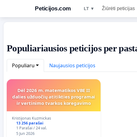
Peticijos.com
Žiūrėti peticijas
LT ▼
Populiariausios peticijos per pas
Populiaru
Naujausios peticijos
Dėl 2026 m. matematikos VBE II
dalies užduočių atitikties programai
ir vertinimo tvarkos koregavimo
Kristijonas Kuzmickas
13 256 parašai
1 Parašai / 24 val.
5 Jun 2026