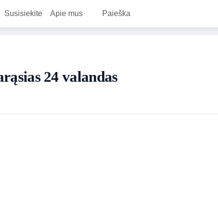
Susisiekite
Apie mus
Paieška
tarąsias 24 valandas