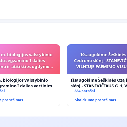
 m. biologijos valstybinio
Išsaugokime Šeškinės 
dos egzamino I dalies
Cedrono slėnį - STANEVIČI
mo ir atitikties ugdymo
VILNIUJE PAĖMIMO VIS
programai
POREIKIAMS (IŠPIRKIMO
PRITAIKYMO VIEŠAJAI 
. biologijos valstybinio
Išsaugokime Šeškinės Ozą 
FUNKCIJAI
zamino I dalies vertinimo
slėnį - STANEVIČIAUS G. 1, 
ies ugdymo programai
šai
PAĖMIMO VISUOMENĖS PO
884 parašai
(IŠPIRKIMO) IR JO PRITAI
o pranešimas
Skaidrumo pranešimas
VIEŠAJAI ŽELDYNŲ FUNKCIJ