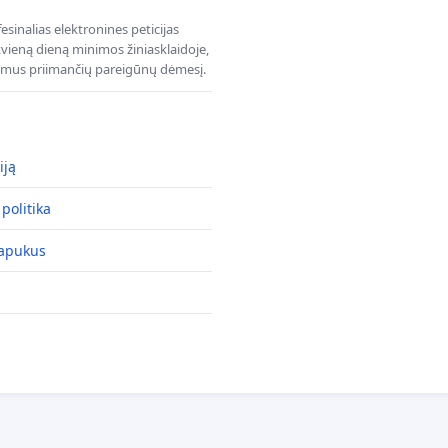
sinalias elektronines peticijas
ieną dieną minimos žiniasklaidoje,
dimus priimančių pareigūnų dėmesį.
iją
politika
lapukus