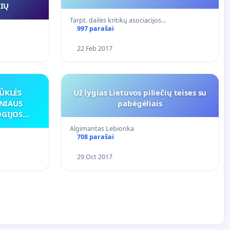
IŲ
Tarpt. dailės kritikų asociacijos…
997 parašai
22 Feb 2017
BŪKLĖS
Už lygias Lietuvos piliečių teises su
NIAUS
pabėgėliais
OGIJOS
Algimantas Lebionka
708 parašai
29 Oct 2017