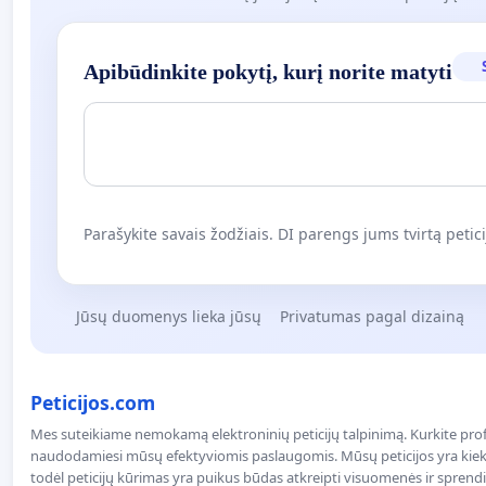
Apibūdinkite pokytį, kurį norite matyti
Parašykite savais žodžiais. DI parengs jums tvirtą petici
Jūsų duomenys lieka jūsų
Privatumas pagal dizainą
Peticijos.com
Mes suteikiame nemokamą elektroninių peticijų talpinimą. Kurkite profe
naudodamiesi mūsų efektyviomis paslaugomis. Mūsų peticijos yra kiekv
todėl peticijų kūrimas yra puikus būdas atkreipti visuomenės ir spren