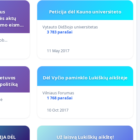
kus
Peticija dėl Kauno universiteto
ės aktų
imo eisme
Vytauto Didžiojo universitetas
mo. Lygūs
3 783 parašai
tob…
11 May 2017
ietuvos
Dėl Vyčio paminklo Lukiškių aikštėje
politiką
Vilniaus Forumas
1 768 parašai
pė
10 Oct 2017
IJA DĖL
Už laisvą Lukiškių aikštę!