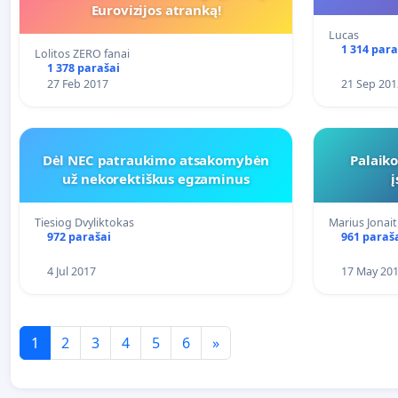
Eurovizijos atranką!
Lucas
1 314 para
Lolitos ZERO fanai
1 378 parašai
27 Feb 2017
21 Sep 201
Dėl NEC patraukimo atsakomybėn
Palaik
už nekorektiškus egzaminus
Tiesiog Dvyliktokas
Marius Jonait
972 parašai
961 paraš
4 Jul 2017
17 May 20
1
2
3
4
5
6
»