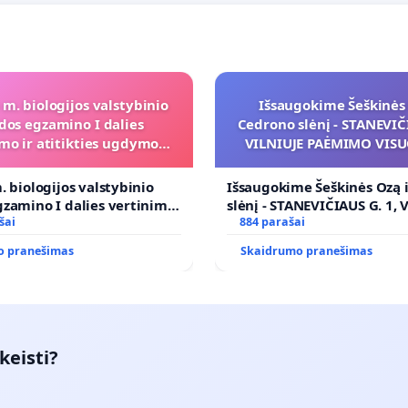
 m. biologijos valstybinio
Išsaugokime Šeškinės 
dos egzamino I dalies
Cedrono slėnį - STANEVIČI
mo ir atitikties ugdymo
VILNIUJE PAĖMIMO VIS
programai
POREIKIAMS (IŠPIRKIMO
PRITAIKYMO VIEŠAJAI 
. biologijos valstybinio
Išsaugokime Šeškinės Ozą 
FUNKCIJAI
zamino I dalies vertinimo
slėnį - STANEVIČIAUS G. 1, 
ies ugdymo programai
šai
PAĖMIMO VISUOMENĖS PO
884 parašai
(IŠPIRKIMO) IR JO PRITAI
o pranešimas
Skaidrumo pranešimas
VIEŠAJAI ŽELDYNŲ FUNKCIJ
keisti?