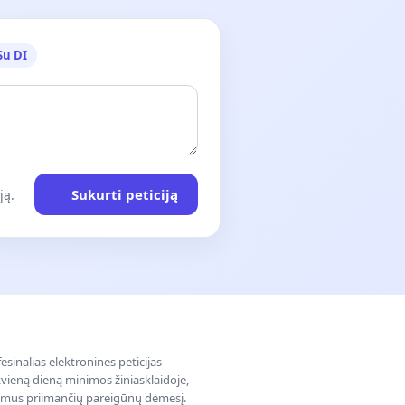
Su DI
Sukurti peticiją
ją.
sinalias elektronines peticijas
ieną dieną minimos žiniasklaidoje,
dimus priimančių pareigūnų dėmesį.