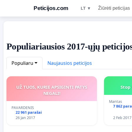
Peticijos.com
Žiūrėti peticijas
LT ▼
Populiariausios 2017-ųjų peticijo
Populiaru
Naujausios peticijos
UŽ TUOS, KURIE APSIGINTI PATYS
Stop 
NEGALI!
Mantas
7 862 para
PAVARDENIS
22 961 parašai
26 Jan 2017
2 Feb 2017