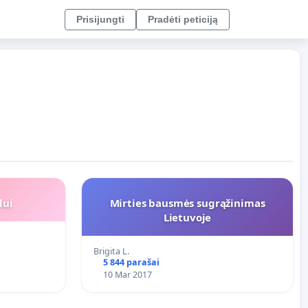
Prisijungti
Pradėti peticiją
lui
Mirties bausmės sugrąžinimas
Lietuvoje
Brigita L.
5 844 parašai
10 Mar 2017