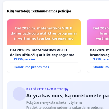
Kitų vartotojų reklamuojamos peticijos
Dėl 2026 m. matematikos VBE II
Dėl 2026
dalies užduočių atitikties programai
bran
ir vertinimo tvarkos koregavimo
vertini
Dėl 2026 m. matematikos VBE II
Dėl 2026 m
dalies užduočių atitikties programai
brandos eg
ir vertinimo tvarkos koregavimo
13 256 parašai
ir atitikt
3 759 para
Skaidrumo pranešimas
Skaidrum
PRADĖKITE SAVO PETICIJĄ
Ar yra kas nors, ką norėtumėte pa
Pokyčiai neįvyksta išliekant tyliems.
Pradėkite socialinį judėjimą sukurdami peticiją.