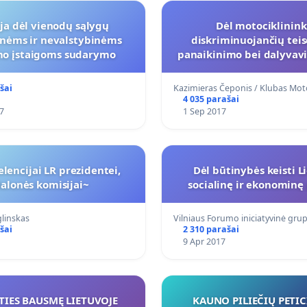
ija dėl vienodų sąlygų
Dėl motociklinin
inėms ir nevalstybinėms
diskriminuojančių teis
mo įstaigoms sudarymo
panaikinimo bei dalyvav
atsakomybių suvienodini
kelyje.
šai
Kazimieras Čeponis / Klubas Mo
4 035 parašai
7
1 Sep 2017
elencijai LR prezidentei,
Dėl būtinybės keisti L
alonės komisijai~
socialinę ir ekonominę 
glinskas
Vilniaus Forumo iniciatyvinė gru
šai
2 310 parašai
9 Apr 2017
TIES BAUSMĘ LIETUVOJE
KAUNO PILIEČIŲ PETIC