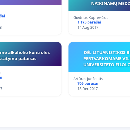
NAIKINAMŲ MEDŽ
šai
Giedrius Kuprevičius
1 175 parašai
3
14 Aug 2017
ome alkoholio kontrolės
DĖL LITUANISTIKOS 
įstatymo pataisas
PERTVARKOMAME VIL
UNIVERSITETO FILOL
FAKULTETE
is
ai
Artūras Judžentis
705 parašai
17
13 Dec 2017