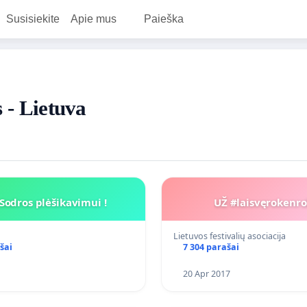
Susisiekite
Apie mus
Paieška
s - Lietuva
Sodros plėšikavimui !
UŽ #laisvęrokenro
Lietuvos festivalių asociacija
šai
7 304 parašai
20 Apr 2017