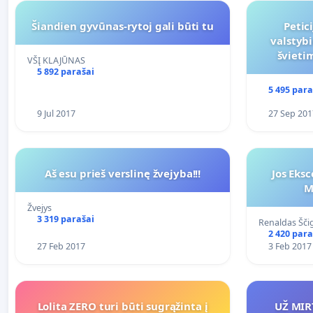
Šiandien gyvūnas-rytoj gali būti tu
Petic
valstyb
švieti
VŠĮ KLAJŪNAS
5 892 parašai
5 495 para
9 Jul 2017
27 Sep 201
Aš esu prieš verslinę žvejyba!!!
Jos Eksc
M
Žvejys
3 319 parašai
Renaldas Šči
2 420 para
27 Feb 2017
3 Feb 2017
Lolita ZERO turi būti sugrąžinta į
UŽ MIR