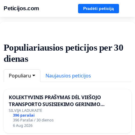
Peticijos.com
Pradėti peticiją
Populiariausios peticijos per 30
dienas
Populiaru
Naujausios peticijos
KOLEKTYVINIS PRAŠYMAS DĖL VIEŠOJO
TRANSPORTO SUSISIEKIMO GERINIMO
VOSYLIUKŲ KAIME
SILVIJA LADUKAITĖ
396 parašai
396 Parašai / 30 dienos
6 Aug 2026