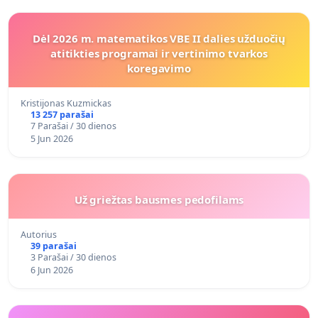
Dėl 2026 m. matematikos VBE II dalies užduočių
atitikties programai ir vertinimo tvarkos
koregavimo
Kristijonas Kuzmickas
13 257 parašai
7 Parašai / 30 dienos
5 Jun 2026
Už griežtas bausmes pedofilams
Autorius
39 parašai
3 Parašai / 30 dienos
6 Jun 2026