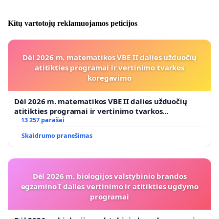
Kitų vartotojų reklamuojamos peticijos
Dėl 2026 m. matematikos VBE II dalies užduočių
atitikties programai ir vertinimo tvarkos
koregavimo
Dėl 2026 m. matematikos VBE II dalies užduočių
atitikties programai ir vertinimo tvarkos
koregavimo
13 257 parašai
Skaidrumo pranešimas
Dėl 2026 m. biologijos valstybinio brandos
egzamino I dalies vertinimo ir atitikties ugdymo
programai