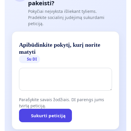
pakeisti?
Pokyčiai neįvyksta išliekant tyliems.
Pradėkite socialinį judėjimą sukurdami
peticiją.
Apibūdinkite pokytį, kurį norite
matyti
Su DI
Parašykite savais žodžiais. DI parengs jums
tvirtą peticiją.
Sukurti peticiją