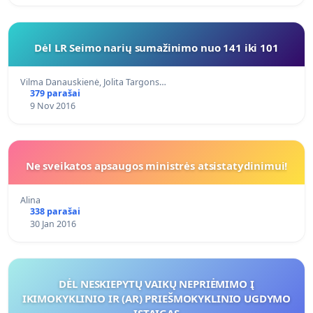
Dėl LR Seimo narių sumažinimo nuo 141 iki 101
Vilma Danauskienė, Jolita Targons…
379 parašai
9 Nov 2016
Ne sveikatos apsaugos ministrės atsistatydinimui!
Alina
338 parašai
30 Jan 2016
DĖL NESKIEPYTŲ VAIKŲ NEPRIĖMIMO Į
IKIMOKYKLINIO IR (AR) PRIEŠMOKYKLINIO UGDYMO
ĮSTAIGAS