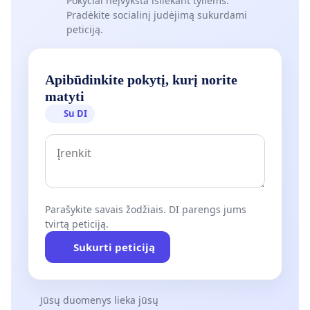
Pokyčiai neįvyksta išliekant tyliems.
Pradėkite socialinį judėjimą sukurdami
peticiją.
Apibūdinkite pokytį, kurį norite
matyti
Su DI
Parašykite savais žodžiais. DI parengs jums
tvirtą peticiją.
Sukurti peticiją
Jūsų duomenys lieka jūsų