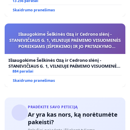
koregavimo
13 256 parašai
Skaidrumo pranešimas
Išsaugokime Šeškinės Ozą ir Cedrono slėnį -
STANEVIČIAUS G. 1, VILNIUJE PAĖMIMO VISUOMENĖS
POREIKIAMS (IŠPIRKIMO) IR JO PRITAIKYMO
VIEŠAJAI ŽELDYNŲ FUNKCIJAI
Išsaugokime Šeškinės Ozą ir Cedrono slėnį -
STANEVIČIAUS G. 1, VILNIUJE PAĖMIMO VISUOMENĖS
POREIKIAMS (IŠPIRKIMO) IR JO PRITAIKYMO VIEŠAJAI
884 parašai
ŽELDYNŲ FUNKCIJAI
Skaidrumo pranešimas
PRADĖKITE SAVO PETICIJĄ
Ar yra kas nors, ką norėtumėte
pakeisti?