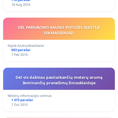
18 Aug 2016
DĖL PARKAVIMO KAUNO ROTUŠĖS AIKŠTĖJE
SEKMADIENIAIS
Nijolė Andriuškevičienė
693 parašai
7 Feb 2016
Dėl vis dažniau pasitaikančių moterų orumą
žeminančių pranešimų žiniasklaidoje
Moterų informacijos centras
1 473 parašai
7 Oct 2015