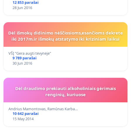
12 853 parašai
28 Jun 2016
Dėl išmokų didinimo nėščiosioms,esančioms dekrete
iki 2017m.ir išmokų atstatymo iki kriziniam laikui
VŠĮ "Gera augti tėvynėje"
9 789 parašai
30 Jun 2016
Dėl draudimo prekiauti alkoholiniais gėrimais
renginių, kuriuose
Andrius Mamontovas, Ramūnas Karba…
10 642 parašai
15 May 2014