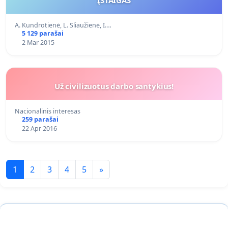
A. Kundrotienė, L. Sliaužienė, I.…
5 129 parašai
2 Mar 2015
Už civilizuotus darbo santykius!
Nacionalinis interesas
259 parašai
22 Apr 2016
1
2
3
4
5
»