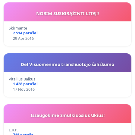
NORIM SUSIGRĄŽINTI LITĄ!!!
Skirmantė
2 514 parašai
29 Apr 2016
Dėl Visuomeninio transliuotojo šališkumo
Vitalijus Balkus
1 428 parašai
17 Nov 2016
Issaugokime Smulkiuosius Ukius!
L.R.P.
718 parašai