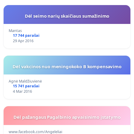
Dėl seimo narių skaičiaus sumažinimo
Mantas
17 744 parašai
29 Apr 2016
Dėl vakcinos nuo meningokoko B kompensavimo
Agnė Maldžiuvienė
15 741 parašai
4 Mar 2016
Dėl pažangaus Pagalbinio apvaisinimo įstatymo
www.facebook.com/Angeleliai