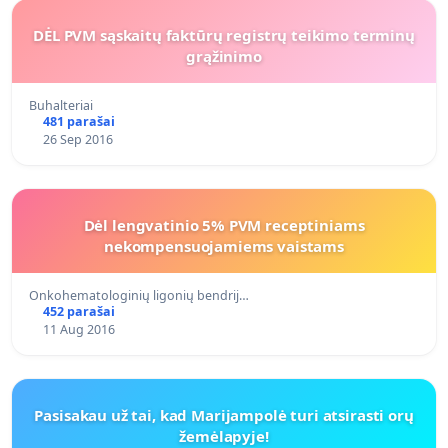
DĖL PVM sąskaitų faktūrų registrų teikimo terminų
grąžinimo
Buhalteriai
481 parašai
26 Sep 2016
Dėl lengvatinio 5% PVM receptiniams
nekompensuojamiems vaistams
Onkohematologinių ligonių bendrij…
452 parašai
11 Aug 2016
Pasisakau už tai, kad Marijampolė turi atsirasti orų
žemėlapyje!