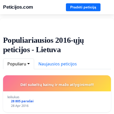
Peticijos.com
Pradėti peticiją
Populiariausios 2016-ųjų
peticijos - Lietuva
Populiaru
Naujausios peticijos
Dėl sukeltų kainų ir mažo atlyginimo!!!
leiliukas
28 805 parašai
28 Apr 2016