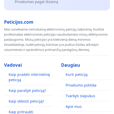
Privatumas pagal dizainą
Peticijos.com
Mes suteikiame nemokamą elektroninių peticijų talpinimą. Kurkite
profesinalias elektronines peticijas naudodamiesi mūsų efektyviomis
paslaugomis. Mūsų peticijos yra kiekvieną dieną minimos
žiniasklaidoje, todėl peticijų kūrimas yra puikus būdas atkreipti
visuomenės ir sprendimus priimančių pareigūnų dėmesį.
Vadovai
Daugiau
Kaip pradėti internetinę
Kurti peticiją
peticiją
Privatumo politika
Kaip parašyti peticiją?
Tvarkyti slapukus
Kaip skleisti peticiją?
Apie mus
Kaip pritraukti