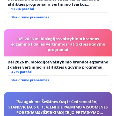
atitikties programai ir vertinimo tvarkos
koregavimo
13 256 parašai
Skaidrumo pranešimas
Dėl 2026 m. biologijos valstybinio brandos
egzamino I dalies vertinimo ir atitikties ugdymo
programai
Dėl 2026 m. biologijos valstybinio brandos egzamino
I dalies vertinimo ir atitikties ugdymo programai
3 759 parašai
Skaidrumo pranešimas
Išsaugokime Šeškinės Ozą ir Cedrono slėnį -
STANEVIČIAUS G. 1, VILNIUJE PAĖMIMO VISUOMENĖS
POREIKIAMS (IŠPIRKIMO) IR JO PRITAIKYMO