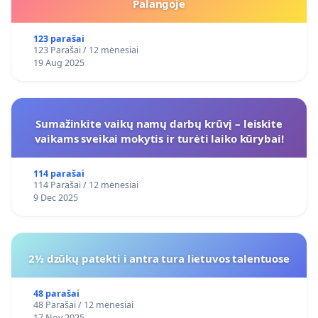
Palangoje
123 parašai
123 Parašai / 12 mėnesiai
19 Aug 2025
Sumažinkite vaikų namų darbų krūvį – leiskite
vaikams sveikai mokytis ir turėti laiko kūrybai!
114 parašai
114 Parašai / 12 mėnesiai
9 Dec 2025
2½ dzūkų patekti i antra tura lietuvos talentuose
48 parašai
48 Parašai / 12 mėnesiai
17 Nov 2025