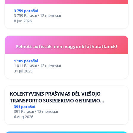
3 759 parašai
3 759 Parašai / 12 mėnesiai
8 Jun 2026
Felnőtt autisták: nem vagyunk láthatatlanok!
1 105 parašai
1 011 Parašai / 12 mėnesiai
31 Jul 2025
KOLEKTYVINIS PRAŠYMAS DĖL VIEŠOJO
TRANSPORTO SUSISIEKIMO GERINIMO
VOSYLIUKŲ KAIME
391 parašai
391 Parašai / 12 mėnesiai
6 Aug 2026