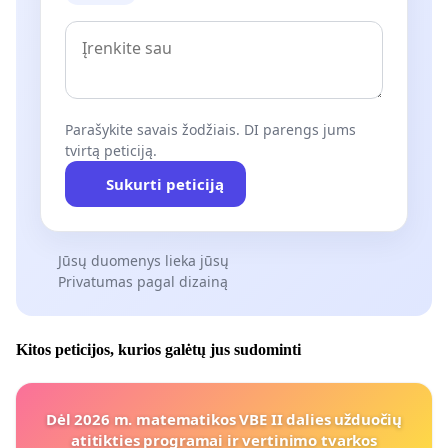
Parašykite savais žodžiais. DI parengs jums
tvirtą peticiją.
Sukurti peticiją
Jūsų duomenys lieka jūsų
Privatumas pagal dizainą
Kitos peticijos, kurios galėtų jus sudominti
Dėl 2026 m. matematikos VBE II dalies užduočių
atitikties programai ir vertinimo tvarkos