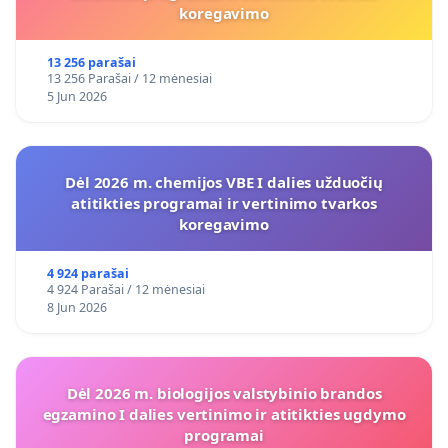
koregavimo
13 256 parašai
13 256 Parašai / 12 mėnesiai
5 Jun 2026
Dėl 2026 m. chemijos VBE I dalies užduočių
atitikties programai ir vertinimo tvarkos
koregavimo
4 924 parašai
4 924 Parašai / 12 mėnesiai
8 Jun 2026
Dėl 2026 m. biologijos valstybinio brandos
egzamino I dalies vertinimo ir atitikties ugdymo
programai