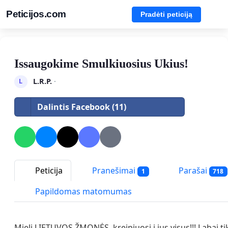
Peticijos.com
Pradėti peticiją
Issaugokime Smulkiuosius Ukius!
L.R.P.
·
L
Dalintis Facebook (11)
Peticija
Pranešimai
Parašai
1
718
Papildomas matomumas
Mieli LIETUVOS ŽMONĖS, kreipiuosi į jus visus!!! Labai tik