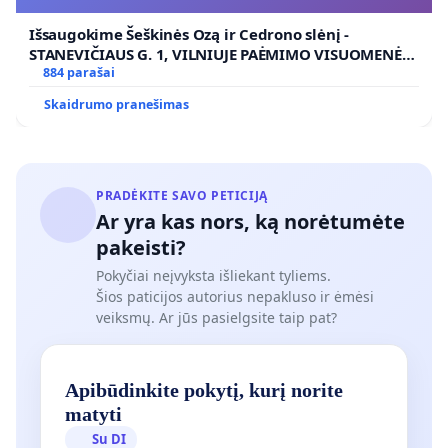
VIEŠAJAI ŽELDYNŲ FUNKCIJAI
Išsaugokime Šeškinės Ozą ir Cedrono slėnį -
STANEVIČIAUS G. 1, VILNIUJE PAĖMIMO VISUOMENĖS
POREIKIAMS (IŠPIRKIMO) IR JO PRITAIKYMO VIEŠAJAI
884 parašai
ŽELDYNŲ FUNKCIJAI
Skaidrumo pranešimas
PRADĖKITE SAVO PETICIJĄ
Ar yra kas nors, ką norėtumėte
pakeisti?
Pokyčiai neįvyksta išliekant tyliems.
Šios paticijos autorius nepakluso ir ėmėsi
veiksmų. Ar jūs pasielgsite taip pat?
Apibūdinkite pokytį, kurį norite
matyti
Su DI