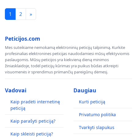
1
2
»
Peticijos.com
Mes suteikiame nemokamą elektroninių peticijų talpinimą. Kurkite
profesinalias elektronines peticijas naudodamiesi mūsų efektyviomis
paslaugomis. Mūsų peticijos yra kiekvieną dieną minimos
žiniasklaidoje, todėl peticijų kūrimas yra puikus būdas atkreipti
visuomenės ir sprendimus priimančių pareigūnų dėmesį.
Vadovai
Daugiau
Kaip pradėti internetinę
Kurti peticiją
peticiją
Privatumo politika
Kaip parašyti peticiją?
Tvarkyti slapukus
Kaip skleisti peticiją?