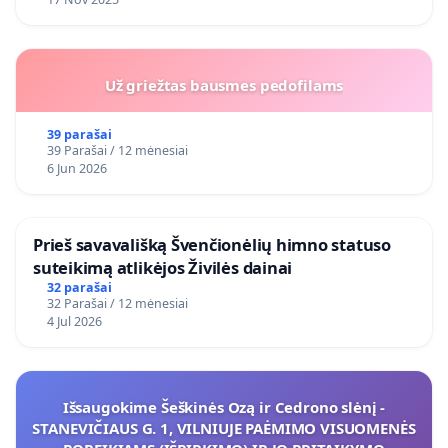
Už griežtas bausmes pedofilams
39 parašai
39 Parašai / 12 mėnesiai
6 Jun 2026
​Prieš savavališką Švenčionėlių himno statuso
suteikimą atlikėjos Živilės dainai
32 parašai
32 Parašai / 12 mėnesiai
4 Jul 2026
Išsaugokime Šeškinės Ozą ir Cedrono slėnį -
STANEVIČIAUS G. 1, VILNIUJE PAĖMIMO VISUOMENĖS