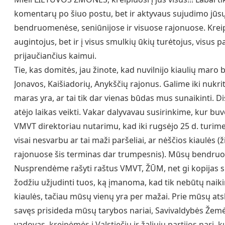
komentarų po šiuo postu, bet ir aktyvaus sujudimo jūs
bendruomenėse, seniūnijose ir visuose rajonuose. Kreipiu
augintojus, bet ir į visus smulkių ūkių turėtojus, visus p
prijaučiančius kaimui.
Tie, kas domitės, jau žinote, kad nuvilnijo kiaulių maro 
Jonavos, Kaišiadorių, Anykščių rajonus. Galime iki nukri
maras yra, ar tai
tik dar vienas būdas mus sunaikinti. Di
atėjo laikas veikti. Vakar dalyvavau susirinkime, kur b
VMVT direktoriau nutarimu, kad iki rugsėjo 25 d. turime 
visai nesvarbu ar tai maži paršeliai, ar nėščios kiaulės (
rajonuose šis terminas dar trumpesnis). Mūsų bendru
Nusprendėme rašyti raštus VMVT, ŽŪM, net gi kopijas si
žodžiu užjudinti tuos, ką įmanoma, kad tik nebūtų nai
kiaulės, tačiau mūsų vienų yra per mažai. Prie mūsų ats
savęs prisideda mūsų tarybos nariai, Savivaldybės Žemė
vadovas, kreipėmės į Valstiečių ir žaliųjų partijos narį, 