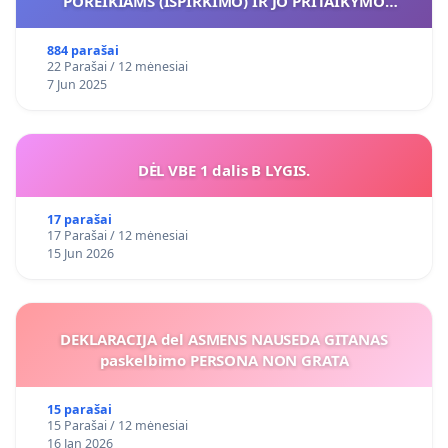
POREIKIAMS (IŠPIRKIMO) IR JO PRITAIKYMO
VIEŠAJAI ŽELDYNŲ FUNKCIJAI
884 parašai
22 Parašai / 12 mėnesiai
7 Jun 2025
DĖL VBE 1 dalis B LYGIS.
17 parašai
17 Parašai / 12 mėnesiai
15 Jun 2026
DEKLARACIJA del ASMENS NAUSEDA GITANAS
paskelbimo PERSONA NON GRATA
15 parašai
15 Parašai / 12 mėnesiai
16 Jan 2026