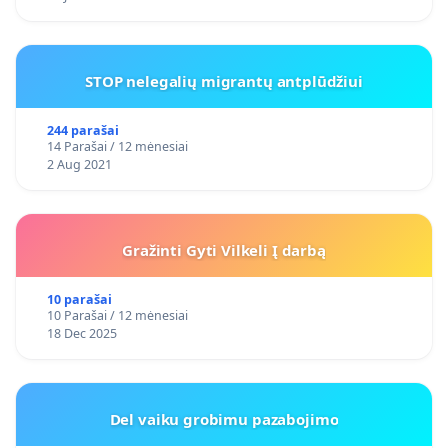
STOP nelegalių migrantų antplūdžiui
244 parašai
14 Parašai / 12 mėnesiai
2 Aug 2021
Gražinti Gyti Vilkeli Į darbą
10 parašai
10 Parašai / 12 mėnesiai
18 Dec 2025
Del vaiku grobimu pazabojimo