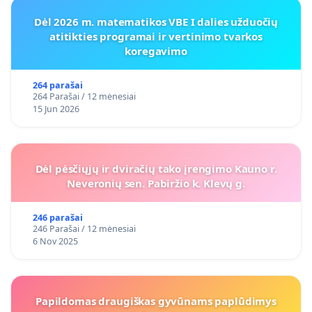
Dėl 2026 m. matematikos VBE I dalies užduočių
atitikties programai ir vertinimo tvarkos
koregavimo
264 parašai
264 Parašai / 12 mėnesiai
15 Jun 2026
Dėl pėsčiųjų ir dviračių tako įrengimo Kauno r.
Neveronių sen. Pabiržio k. Klevų g.
246 parašai
246 Parašai / 12 mėnesiai
6 Nov 2025
Papildomas draugiškas gyvūnams paplūdimys