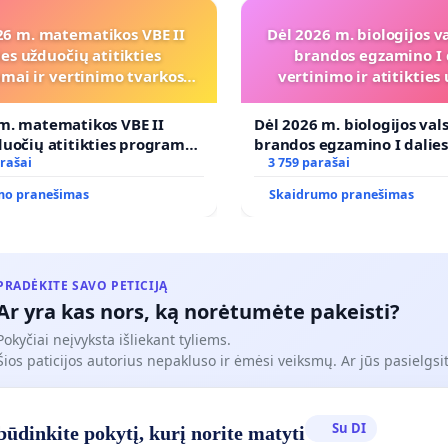
26 m. matematikos VBE II
Dėl 2026 m. biologijos v
ies užduočių atitikties
brandos egzamino I 
mai ir vertinimo tvarkos
vertinimo ir atitiktie
koregavimo
programai
m. matematikos VBE II
Dėl 2026 m. biologijos val
duočių atitikties programai
brandos egzamino I dalie
imo tvarkos koregavimo
rašai
ir atitikties ugdymo prog
3 759 parašai
mo pranešimas
Skaidrumo pranešimas
PRADĖKITE SAVO PETICIJĄ
Ar yra kas nors, ką norėtumėte pakeisti?
Pokyčiai neįvyksta išliekant tyliems.
Šios paticijos autorius nepakluso ir ėmėsi veiksmų. Ar jūs pasielgsit
Su DI
ūdinkite pokytį, kurį norite matyti