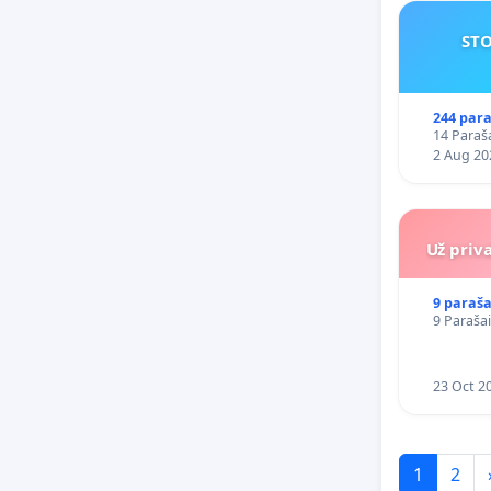
STO
244 para
14 Paraša
2 Aug 20
Už priv
9 paraša
9 Parašai
23 Oct 2
1
2