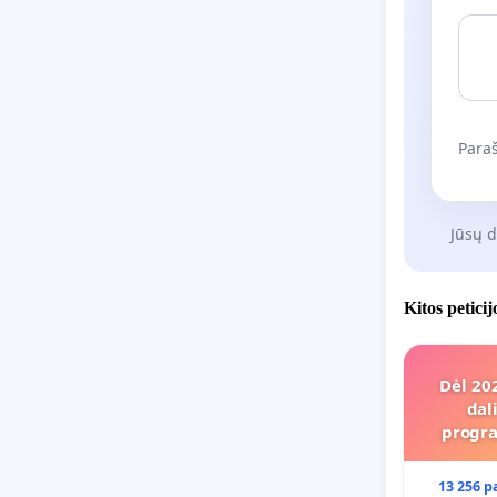
Paraš
Jūsų 
Kitos petici
Dėl 20
dal
progra
13 256 p