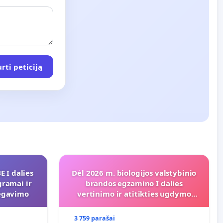
rti peticiją
 I dalies
Dėl 2026 m. biologijos valstybinio
gramai ir
brandos egzamino I dalies
regavimo
vertinimo ir atitikties ugdymo
programai
3 759 parašai