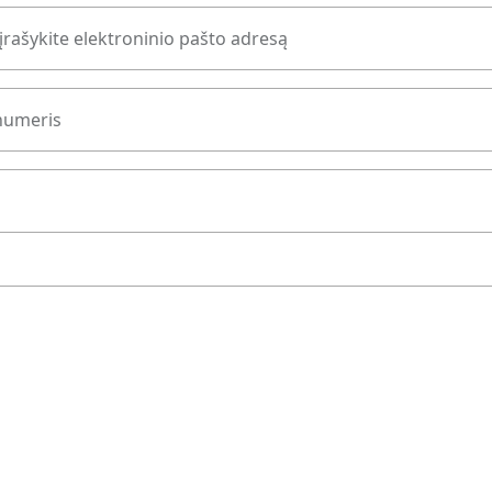
įrašykite elektroninio pašto adresą
numeris