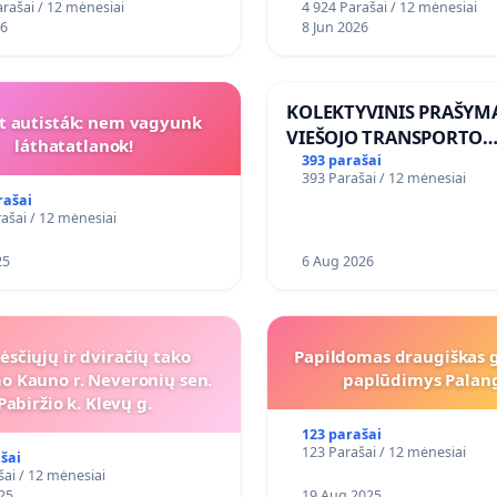
rašai / 12 mėnesiai
4 924 Parašai / 12 mėnesiai
26
8 Jun 2026
KOLEKTYVINIS PRAŠYM
t autisták: nem vagyunk
VIEŠOJO TRANSPORTO
láthatatlanok!
SUSISIEKIMO GERINIM
393 parašai
393 Parašai / 12 mėnesiai
VOSYLIUKŲ KAIME
rašai
ašai / 12 mėnesiai
25
6 Aug 2026
ėsčiųjų ir dviračių tako
Papildomas draugiškas
o Kauno r. Neveronių sen.
paplūdimys Palan
Pabiržio k. Klevų g.
123 parašai
123 Parašai / 12 mėnesiai
šai
šai / 12 mėnesiai
25
19 Aug 2025