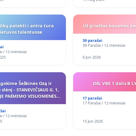
ūkų patekti i antra tura
Už griežtas bausmes pe
lietuvos talentuose
39 parašai
39 Parašai / 12 mėnesiai
ai
i / 12 mėnesiai
025
6 Jun 2026
ugokime Šeškinės Ozą ir
DĖL VBE 1 dalis B L
slėnį - STANEVIČIAUS G. 1,
UJE PAĖMIMO VISUOMENĖS
17 parašai
KIAMS (IŠPIRKIMO) IR JO
17 Parašai / 12 mėnesiai
IKYMO VIEŠAJAI ŽELDYNŲ
šai
FUNKCIJAI
i / 12 mėnesiai
25
15 Jun 2026