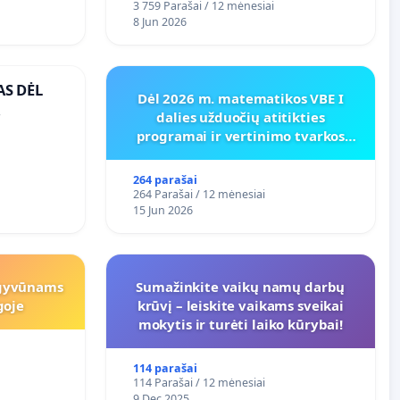
3 759 Parašai / 12 mėnesiai
8 Jun 2026
AS DĖL
Dėl 2026 m. matematikos VBE I
dalies užduočių atitikties
O
programai ir vertinimo tvarkos
koregavimo
264 parašai
264 Parašai / 12 mėnesiai
15 Jun 2026
 gyvūnams
Sumažinkite vaikų namų darbų
goje
krūvį – leiskite vaikams sveikai
mokytis ir turėti laiko kūrybai!
114 parašai
114 Parašai / 12 mėnesiai
9 Dec 2025