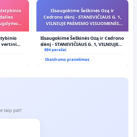
alstybinio
Išsaugokime Šeškinės Ozą ir
dalies
Cedrono slėnį - STANEVIČIAUS G. 1,
s ugdymo
VILNIUJE PAĖMIMO VISUOMENĖS
POREIKIAMS (IŠPIRKIMO) IR JO
PRITAIKYMO VIEŠAJAI ŽELDYNŲ
stybinio
Išsaugokime Šeškinės Ozą ir Cedrono
FUNKCIJAI
s vertinimo
slėnį - STANEVIČIAUS G. 1, VILNIUJE
ramai
PAĖMIMO VISUOMENĖS POREIKIAMS
884 parašai
(IŠPIRKIMO) IR JO PRITAIKYMO
Skaidrumo pranešimas
VIEŠAJAI ŽELDYNŲ FUNKCIJAI
e taip pat?