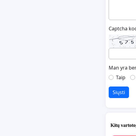
Captcha ko
Man yra ben
Taip
Siųsti
Kitų vartoto