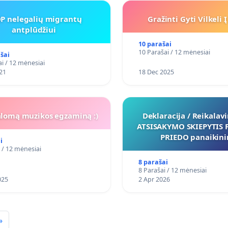
P nelegalių migrantų
Gražinti Gyti Vilkeli 
antplūdžiui
10 parašai
10 Parašai / 12 mėnesiai
šai
i / 12 mėnesiai
21
18 Dec 2025
alomą muzikos egzaminą :)
Deklaracija / Reikalav
ATSISAKYMO SKIEPYTIS 
PRIEDO panaikin
i
 / 12 mėnesiai
8 parašai
8 Parašai / 12 mėnesiai
025
2 Apr 2026
»