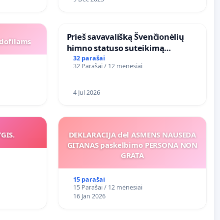
​Prieš savavališką Švenčionėlių
dofilams
himno statuso suteikimą
atlikėjos Živilės dainai
32 parašai
32 Parašai / 12 mėnesiai
4 Jul 2026
YGIS.
DEKLARACIJA del ASMENS NAUSEDA
GITANAS paskelbimo PERSONA NON
GRATA
15 parašai
15 Parašai / 12 mėnesiai
16 Jan 2026