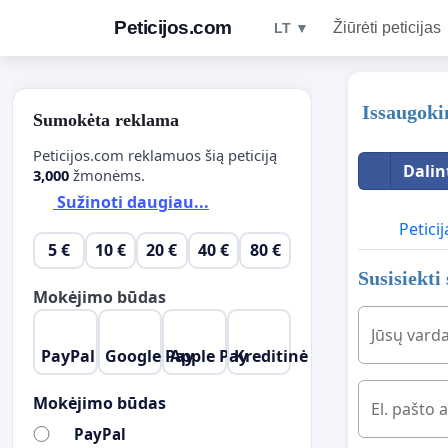
Peticijos.com
Žiūrėti peticijas
LT ▼
Issaugoki
Sumokėta reklama
Peticijos.com reklamuos šią peticiją
Dalin
3,000
žmonėms.
Sužinoti daugiau...
Peticij
5 €
10 €
20 €
40 €
80 €
Susisiekti
Mokėjimo būdas
Jūsų vard
PayPal
Google Pay
Apple Pay
Kreditinė kordelė
Mokėjimo būdas
El. pašto 
PayPal