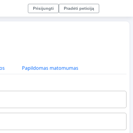
Prisijungti
Pradėti peticiją
os
Papildomas matomumas