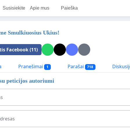
Susisiekite
Apie mus
Paieška
me Smulkiuosius Ukius!
tis Facebook (11)
a
Pranešimai
Parašai
Diskusij
1
718
 su peticijos autoriumi
as
adresas