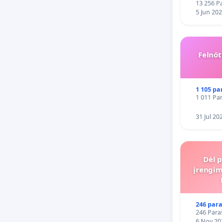
13 256 Pa
5 Jun 20
Felnőt
1 105 pa
1 011 Par
31 Jul 20
Dėl p
įrengim
246 para
246 Para
6 Nov 20