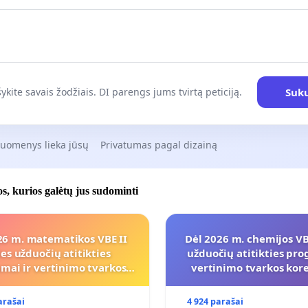
Suku
ykite savais žodžiais. DI parengs jums tvirtą peticiją.
duomenys lieka jūsų
Privatumas pagal dizainą
jos, kurios galėtų jus sudominti
26 m. matematikos VBE II
Dėl 2026 m. chemijos VBE
ies užduočių atitikties
užduočių atitikties pro
mai ir vertinimo tvarkos
vertinimo tvarkos ko
koregavimo
arašai
4 924 parašai