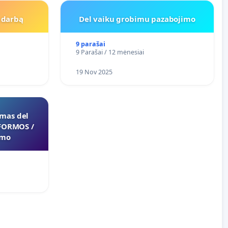
Į darbą
Del vaiku grobimu pazabojimo
9 parašai
9 Parašai / 12 mėnesiai
19 Nov 2025
imas del
FORMOS /
imo