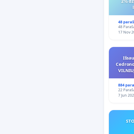
2½ dz
48 paraš
48 Paraša
17 Nov 2
Išsa
Cedrono 
VILNI
POREI
PRITA
884 para
22 Paraša
7 Jun 20
STO