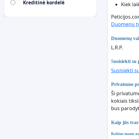
Kreditinė kordelė
Kiek la
Peticijos.c
Duomenų tv
Duomenų val
L.R.P.
Susisiekti su 
Susisiekti s
Privatumo po
Ši privatumo
kokiais tik
bus parodyt
Kaip jūs tva
Kokius mano asm