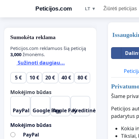
Peticijos.com
Žiūrėti peticijas
LT ▼
Issaugoki
Sumokėta reklama
Peticijos.com reklamuos šią peticiją
Dalin
3,000
žmonėms.
Sužinoti daugiau...
Peticij
5 €
10 €
20 €
40 €
80 €
Privatumo 
Mokėjimo būdas
Šiame priva
Peticijos a
PayPal
Google Pay
Apple Pay
Kreditinė kordelė
padarytus 
Mokėjimo būdas
Kokia i
PayPal
Tikslai,