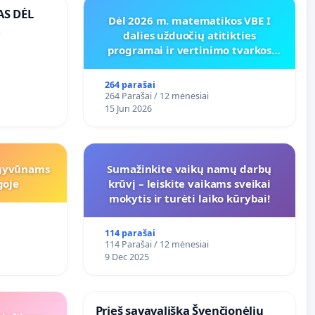
AS DĖL
Dėl 2026 m. matematikos VBE I
dalies užduočių atitikties
O
programai ir vertinimo tvarkos
koregavimo
264 parašai
264 Parašai / 12 mėnesiai
15 Jun 2026
 gyvūnams
Sumažinkite vaikų namų darbų
goje
krūvį – leiskite vaikams sveikai
mokytis ir turėti laiko kūrybai!
114 parašai
114 Parašai / 12 mėnesiai
9 Dec 2025
​Prieš savavališką Švenčionėlių