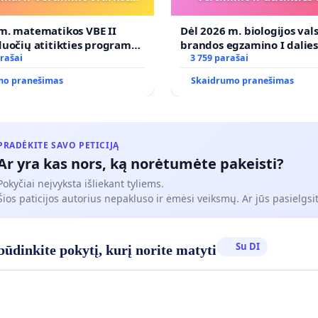
koregavimo
programai
m. matematikos VBE II
Dėl 2026 m. biologijos val
duočių atitikties programai
brandos egzamino I dalie
imo tvarkos koregavimo
rašai
ir atitikties ugdymo prog
3 759 parašai
mo pranešimas
Skaidrumo pranešimas
PRADĖKITE SAVO PETICIJĄ
Ar yra kas nors, ką norėtumėte pakeisti?
Pokyčiai neįvyksta išliekant tyliems.
Šios paticijos autorius nepakluso ir ėmėsi veiksmų. Ar jūs pasielgsit
Su DI
ūdinkite pokytį, kurį norite matyti