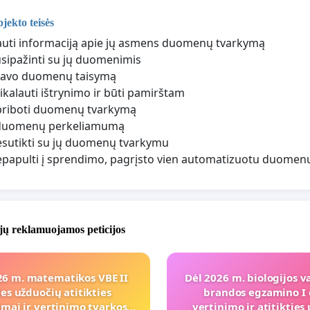
ekto teisės
auti informaciją apie jų asmens duomenų tvarkymą
usipažinti su jų duomenimis
 savo duomenų taisymą
eikalauti ištrynimo ir būti pamirštam
priboti duomenų tvarkymą
į duomenų perkeliamumą
esutikti su jų duomenų tvarkymu
epapulti į sprendimo, pagrįsto vien automatizuotu duomenų
jų reklamuojamos peticijos
26 m. matematikos VBE II
Dėl 2026 m. biologijos v
ies užduočių atitikties
brandos egzamino I 
mai ir vertinimo tvarkos
vertinimo ir atitiktie