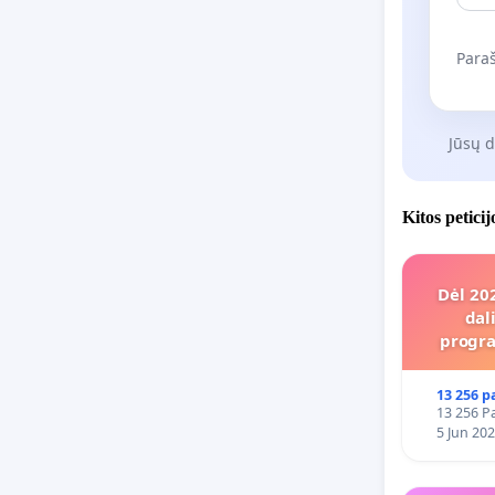
Paraš
Jūsų 
Kitos petici
Dėl 20
dal
progra
13 256 p
13 256 Pa
5 Jun 20