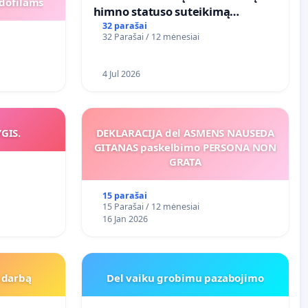
dofilams
himno statuso suteikimą
atlikėjos Živilės dainai
32 parašai
32 Parašai / 12 mėnesiai
4 Jul 2026
YGIS.
DEKLARACIJA del ASMENS NAUSEDA
GITANAS paskelbimo PERSONA NON
GRATA
15 parašai
15 Parašai / 12 mėnesiai
16 Jan 2026
Į darbą
Del vaiku grobimu pazabojimo