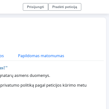
Prisijungti
Pradėti peticiją
os
Papildomas matomumas
us!
"
 signatarų asmens duomenys.
 privatumo politiką pagal peticijos kūrimo metu