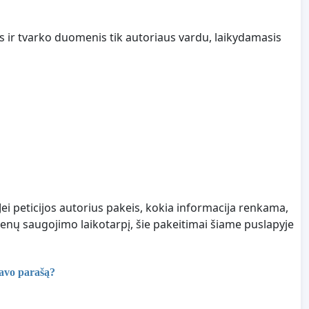
s ir tvarko duomenis tik autoriaus vardu, laikydamasis
Jei peticijos autorius pakeis, kokia informacija renkama,
nų saugojimo laikotarpį, šie pakeitimai šiame puslapyje
savo parašą?