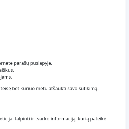
ternete parašų puslapyje.
aiškus.
ėjams.
teisę bet kuriuo metu atšaukti savo sutikimą.
cijai talpinti ir tvarko informaciją, kurią pateikė