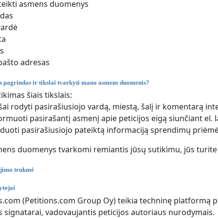
teikti asmens duomenys
rdas
vardė
ta
is
 pašto adresas
is pagrindas ir tikslai tvarkyti mano asmens duomenis?
ikimas šiais tikslais:
šai rodyti pasirašiusiojo vardą, miestą, šalį ir komentarą in
ormuoti pasirašantį asmenį apie peticijos eigą siunčiant el. l
duoti pasirašiusiojo pateiktą informaciją sprendimų priėm
mens duomenys tvarkomi remiantis jūsų sutikimu, jūs turite 
jimo trukmė
tojai
os.com (Petitions.com Group Oy) teikia techninę platformą peti
os signatarai, vadovaujantis peticijos autoriaus nurodymais.