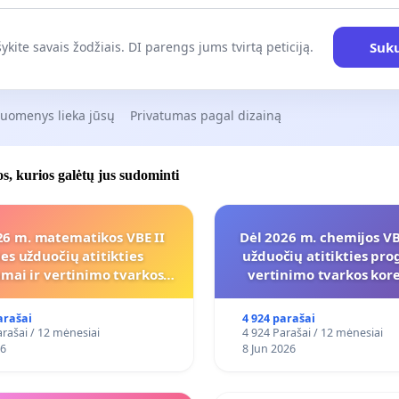
Suku
ykite savais žodžiais. DI parengs jums tvirtą peticiją.
duomenys lieka jūsų
Privatumas pagal dizainą
jos, kurios galėtų jus sudominti
26 m. matematikos VBE II
Dėl 2026 m. chemijos VBE
ies užduočių atitikties
užduočių atitikties pro
mai ir vertinimo tvarkos
vertinimo tvarkos ko
koregavimo
arašai
4 924 parašai
rašai / 12 mėnesiai
4 924 Parašai / 12 mėnesiai
26
8 Jun 2026