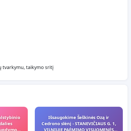
 tvarkymu, taikymo sritį
alstybinio
Išsaugokime Šeškinės Ozą ir
dalies
Cedrono slėnį - STANEVIČIAUS G. 1,
s ugdymo
VILNIUJE PAĖMIMO VISUOMENĖS