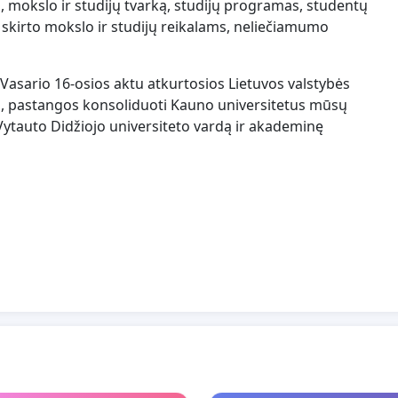
s, mokslo ir studijų tvarką, studijų programas, studentų
o, skirto mokslo ir studijų reikalams, neliečiamumo
nt Vasario 16-osios aktu atkurtosios Lietuvos valstybės
s, pastangos konsoliduoti Kauno universitetus mūsų
Vytauto Didžiojo universiteto vardą ir akademinę
os neskaidrius bei skubotus veiksmus, rengiant
ademinių bendruomenių išreikštas pozicijas ir vengiant
 šį pareiškimą, jį pasirašyti.