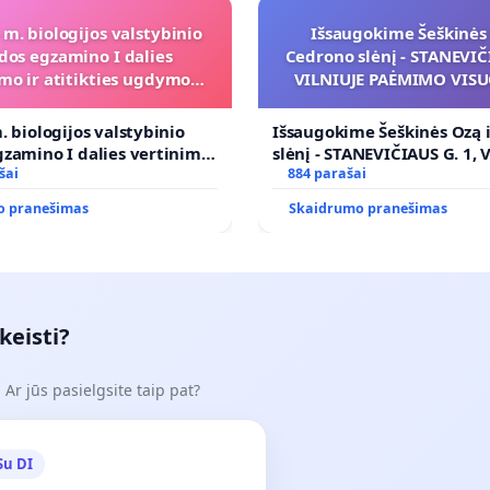
 m. biologijos valstybinio
Išsaugokime Šeškinės 
dos egzamino I dalies
Cedrono slėnį - STANEVIČI
mo ir atitikties ugdymo
VILNIUJE PAĖMIMO VIS
programai
POREIKIAMS (IŠPIRKIMO
PRITAIKYMO VIEŠAJAI 
. biologijos valstybinio
Išsaugokime Šeškinės Ozą 
FUNKCIJAI
zamino I dalies vertinimo
slėnį - STANEVIČIAUS G. 1, 
ies ugdymo programai
šai
PAĖMIMO VISUOMENĖS PO
884 parašai
(IŠPIRKIMO) IR JO PRITAI
o pranešimas
Skaidrumo pranešimas
VIEŠAJAI ŽELDYNŲ FUNKCIJ
keisti?
Ar jūs pasielgsite taip pat?
Su DI