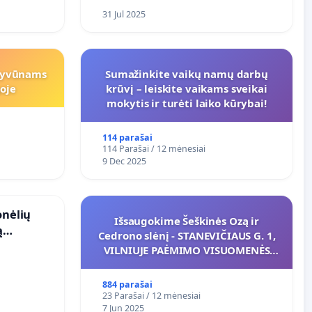
31 Jul 2025
gyvūnams
Sumažinkite vaikų namų darbų
oje
krūvį – leiskite vaikams sveikai
mokytis ir turėti laiko kūrybai!
114 parašai
114 Parašai / 12 mėnesiai
9 Dec 2025
onėlių
Išsaugokime Šeškinės Ozą ir
ą
Cedrono slėnį - STANEVIČIAUS G. 1,
VILNIUJE PAĖMIMO VISUOMENĖS
POREIKIAMS (IŠPIRKIMO) IR JO
PRITAIKYMO VIEŠAJAI ŽELDYNŲ
884 parašai
FUNKCIJAI
23 Parašai / 12 mėnesiai
7 Jun 2025