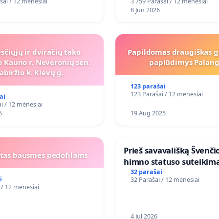
šai / 12 mėnesiai
3 759 Parašai / 12 mėnesiai
8 Jun 2026
sčiųjų ir dviračių tako
Papildomas draugiškas 
 Kauno r. Neveronių sen.
paplūdimys Palang
abiržio k. Klevų g.
123 parašai
123 Parašai / 12 mėnesiai
ai
i / 12 mėnesiai
5
19 Aug 2025
​Prieš savavališką Švenči
žtas bausmes pedofilams
himno statuso suteikim
atlikėjos Živilės dainai
32 parašai
i
32 Parašai / 12 mėnesiai
 / 12 mėnesiai
4 Jul 2026