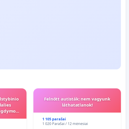
lstybinio
Felnőtt autisták: nem vagyunk
alies
láthatatlanok!
s ugdymo
1 105 parašai
1 020 Parašai / 12 mėnesiai