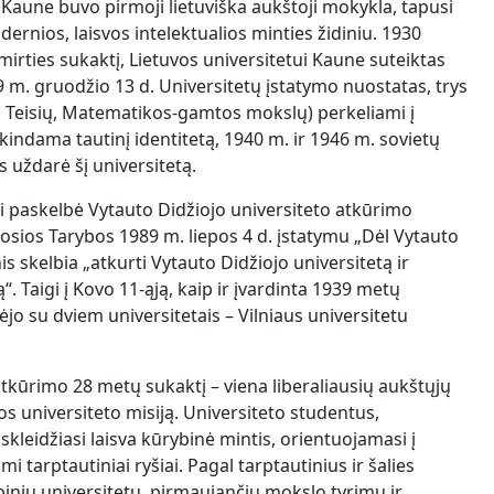
 Kaune buvo pirmoji lietuviška aukštoji mokykla, tapusi
ernios, laisvos intelektualios minties židiniu. 1930
irties sukaktį, Lietuvos universitetui Kaune suteiktas
 m. gruodžio 13 d. Universitetų įstatymo nuostatas, trys
ų, Teisių, Matematikos-gamtos mokslų) perkeliami į
ikindama tautinį identitetą, 1940 m. ir 1946 m. sovietų
 uždarė šį universitetą.
kai paskelbė Vytauto Didžiojo universiteto atkūrimo
iosios Tarybos 1989 m. liepos 4 d. įstatymu „Dėl Vytauto
s skelbia „atkurti Vytauto Didžiojo universitetą ir
 Taigi į Kovo 11-ąją, kaip ir įvardinta 1939 metų
jo su dviem universitetais – Vilniaus universitetu
atkūrimo 28 metų sukaktį – viena liberaliausių aukštųjų
os universiteto misiją. Universiteto studentus,
 skleidžiasi laisva kūrybinė mintis, orientuojamasi į
 tarptautiniai ryšiai. Pagal tarptautinius ir šalies
ybinių universitetų, pirmaujančių mokslo tyrimų ir