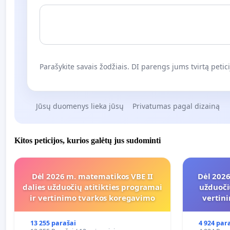
Parašykite savais žodžiais. DI parengs jums tvirtą petici
Jūsų duomenys lieka jūsų
Privatumas pagal dizainą
Kitos peticijos, kurios galėtų jus sudominti
Dėl 2026 m. matematikos VBE II
Dėl 2026
dalies užduočių atitikties programai
užduoči
ir vertinimo tvarkos koregavimo
vertin
13 255 parašai
4 924 par