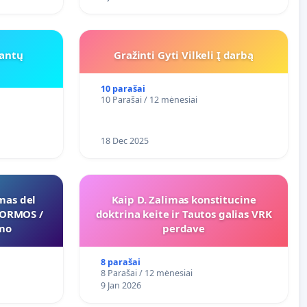
rantų
Gražinti Gyti Vilkeli Į darbą
10 parašai
10 Parašai / 12 mėnesiai
18 Dec 2025
mas del
Kaip D. Zalimas konstitucine
FORMOS /
doktrina keite ir Tautos galias VRK
mo
perdave
8 parašai
8 Parašai / 12 mėnesiai
9 Jan 2026