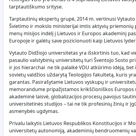
tarptautiškumo srityse.
Tarptautinių ekspertų grupė, 2014 m. vertinusi Vytauto
Švietimo ir mokslo ministerijai imtis aktyvių priemonių p
menų misijos indėlį į Lietuvos ir Europos akademinį pasaul
Europoje ir galėtų save pozicionuoti kaip Lietuvos lyderi
Vytauto Didžiojo universitetas yra išskirtinis tuo, kad vi
pasaulio valstybinių universitetų turi Šventojo Sosto pri
ir jos hierarchai ne tik palaikė VDU atkūrimo idėją, be
sovietų valdžios uždarytą Teologijos fakultetą, kuris yr
garantas. Pasirašytame Lietuvos vyskupų ir universite
memorandume pripažįstamos krikščioniškos Europos uni
akademinė laisvė, globalizacijos procesų pavojus tauti
universitetinės studijos – tai ne tik profesinių žinių ir 
asmenybės ugdymas.
Privalu laikytis Lietuvos Respublikos Konstitucijos ir Mo
universitetų autonomiją, akademinių bendruomenių valią i