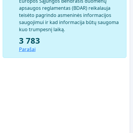
Europos Sąjungos Bendrasis duomenų
apsaugos reglamentas (BDAR) reikalauja
teisėto pagrindo asmeninės informacijos
saugojimui ir kad informacija būtų saugoma
kuo trumpesnį laiką.
3 783
Parašai