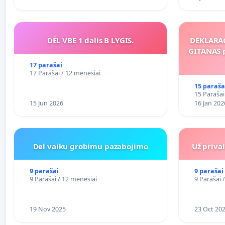
DĖL VBE 1 dalis B LYGIS.
DEKLARAC
GITANAS 
17 parašai
17 Parašai / 12 mėnesiai
15 paraša
15 Parašai
15 Jun 2026
16 Jan 202
Del vaiku grobimu pazabojimo
Už priva
9 parašai
9 parašai
9 Parašai / 12 mėnesiai
9 Parašai 
19 Nov 2025
23 Oct 20