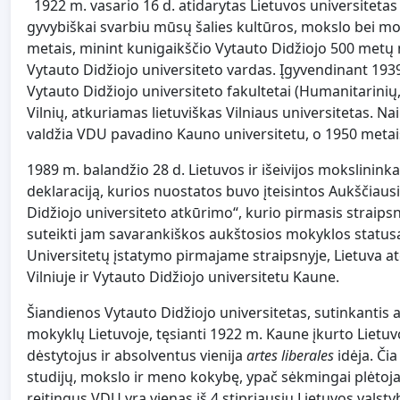
1922 m. vasario 16 d. atidarytas Lietuvos universitetas
gyvybiškai svarbiu mūsų šalies kultūros, mokslo bei mod
metais, minint kunigaikščio Vytauto Didžiojo 500 metų m
Vytauto Didžiojo universiteto vardas. Įgyvendinant 1939
Vytauto Didžiojo universiteto fakultetai (Humanitarini
Vilnių, atkuriamas lietuviškas Vilniaus universitetas. Na
valdžia VDU pavadino Kauno universitetu, o 1950 metais
1989 m. balandžio 28 d. Lietuvos ir išeivijos mokslinin
deklaraciją, kurios nuostatos buvo įteisintos Aukščiaus
Didžiojo universiteto atkūrimo“, kurio pirmasis straipsni
suteikti jam savarankiškos aukštosios mokyklos statusą“.
Universitetų įstatymo pirmajame straipsnyje, Lietuva atė
Vilniuje ir Vytauto Didžiojo universitetu Kaune.
Šiandienos Vytauto Didžiojo universitetas, sutinkantis 
mokyklų Lietuvoje, tęsianti 1922 m. Kaune įkurto Lietuv
dėstytojus ir absolventus vienija
artes liberales
idėja. Čia
studijų, mokslo ir meno kokybę, ypač sėkmingai plėtojami
reitingus VDU yra vienas iš 4 stipriausių Lietuvos valst