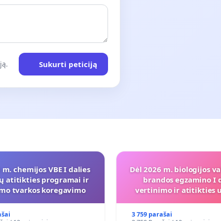
Sukurti peticiją
ją.
 m. chemijos VBE I dalies
Dėl 2026 m. biologijos va
ų atitikties programai ir
brandos egzamino I d
imo tvarkos koregavimo
vertinimo ir atitiktie
programai
ašai
3 759 parašai