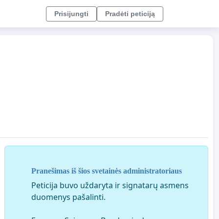
Prisijungti
Pradėti peticiją
Pranešimas iš šios svetainės administratoriaus
Peticija buvo uždaryta ir signatarų asmens
duomenys pašalinti.