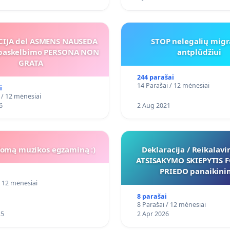
IJA del ASMENS NAUSEDA
STOP nelegalių mig
paskelbimo PERSONA NON
antplūdžiui
GRATA
244 parašai
14 Parašai / 12 mėnesiai
i
 / 12 mėnesiai
6
2 Aug 2021
lomą muzikos egzaminą :)
Deklaracija / Reikalavi
ATSISAKYMO SKIEPYTIS 
PRIEDO panaikini
/ 12 mėnesiai
8 parašai
8 Parašai / 12 mėnesiai
25
2 Apr 2026