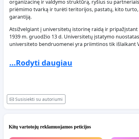
organizacinę ir valdymo struktūrą, ryšius su partneriai
priėmimo tvarką ir turėti teritorijos, pastatų, kito turt
garantiją.
Atsižvelgiant į universitetų istorinę raidą ir pripažįsta
1939 m. gruodžio 13 d. Universitetų įstatymo nuostata
universiteto bendruomenei yra priimtinos tik išlaikant 
tradiciją.
...Rodyti daugiau
Mes protestuojame prieš Švietimo ir mokslo ministerij
universitetų tinklo optimizavimo planą, ignoruojant ak
dialogo su universitetais. Kviečiame visus, palaikančius
Susisiekti su autoriumi
Kitų vartotojų reklamuojamos peticijos