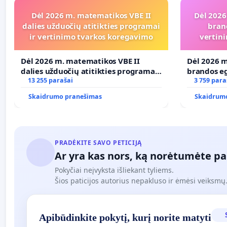
Dėl 2026 m. matematikos VBE II
Dėl 2026
dalies užduočių atitikties programai
bran
ir vertinimo tvarkos koregavimo
vertini
Dėl 2026 m. matematikos VBE II
Dėl 2026 m
dalies užduočių atitikties programai
brandos eg
ir vertinimo tvarkos koregavimo
13 255 parašai
ir atitikt
3 759 para
Skaidrumo pranešimas
Skaidrum
PRADĖKITE SAVO PETICIJĄ
Ar yra kas nors, ką norėtumėte pa
Pokyčiai neįvyksta išliekant tyliems.
Šios paticijos autorius nepakluso ir ėmėsi veiksmų. 
Apibūdinkite pokytį, kurį norite matyti