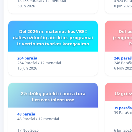
13 255 Parašai / 12 mėnesiai
4 924 Para
5 Jun 2026
8 Jun 2026
Dėl 2026 m. matematikos VBE I
Dėl pė
dalies užduočių atitikties programai
įrengimo
ir vertinimo tvarkos koregavimo
P
264 parašai
246 paraš
264 Parašai / 12 mėnesiai
246 Paraša
15 Jun 2026
6 Nov 202
2½ dzūkų patekti i antra tura
Už grie
lietuvos talentuose
39 paraša
39 Parašai
48 parašai
48 Parašai / 12 mėnesiai
17 Nov 2025
6 Jun 2026