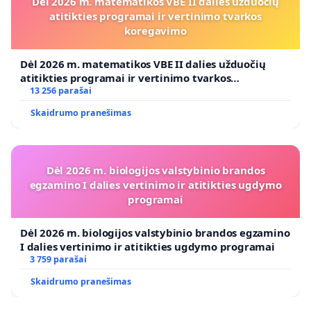
Dėl 2026 m. matematikos VBE II dalies užduočių
atitikties programai ir vertinimo tvarkos
koregavimo
Dėl 2026 m. matematikos VBE II dalies užduočių
atitikties programai ir vertinimo tvarkos
koregavimo
13 256 parašai
Skaidrumo pranešimas
Dėl 2026 m. biologijos valstybinio brandos
egzamino I dalies vertinimo ir atitikties ugdymo
programai
Dėl 2026 m. biologijos valstybinio brandos egzamino
I dalies vertinimo ir atitikties ugdymo programai
3 759 parašai
Skaidrumo pranešimas