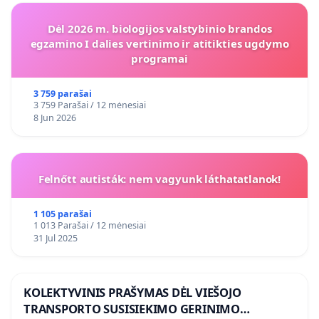
Dėl 2026 m. biologijos valstybinio brandos
egzamino I dalies vertinimo ir atitikties ugdymo
programai
3 759 parašai
3 759 Parašai / 12 mėnesiai
8 Jun 2026
Felnőtt autisták: nem vagyunk láthatatlanok!
1 105 parašai
1 013 Parašai / 12 mėnesiai
31 Jul 2025
KOLEKTYVINIS PRAŠYMAS DĖL VIEŠOJO
TRANSPORTO SUSISIEKIMO GERINIMO