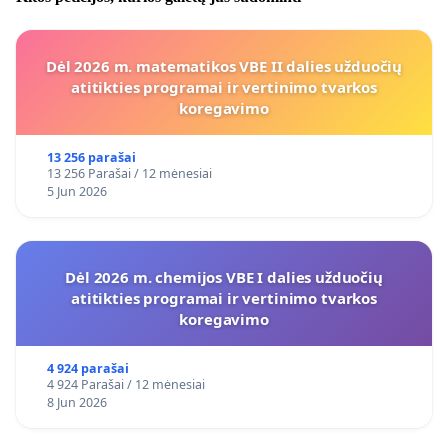
Dėl 2026 m. matematikos VBE II dalies užduočių
atitikties programai ir vertinimo tvarkos
koregavimo
13 256 parašai
13 256 Parašai / 12 mėnesiai
5 Jun 2026
Dėl 2026 m. chemijos VBE I dalies užduočių
atitikties programai ir vertinimo tvarkos
koregavimo
4 924 parašai
4 924 Parašai / 12 mėnesiai
8 Jun 2026