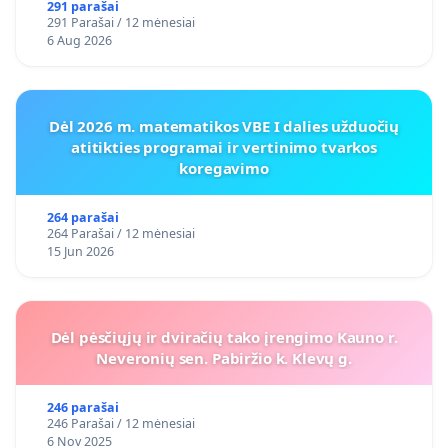
VOSYLIUKŲ KAIME
291 parašai
291 Parašai / 12 mėnesiai
6 Aug 2026
Dėl 2026 m. matematikos VBE I dalies užduočių
atitikties programai ir vertinimo tvarkos
koregavimo
264 parašai
264 Parašai / 12 mėnesiai
15 Jun 2026
Dėl pėsčiųjų ir dviračių tako įrengimo Kauno r.
Neveronių sen. Pabiržio k. Klevų g.
246 parašai
246 Parašai / 12 mėnesiai
6 Nov 2025