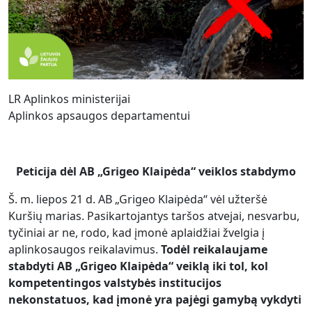
LR Aplinkos ministerijai
Aplinkos apsaugos departamentui
Peticija dėl AB „Gri
geo Klaipėda“ veiklos stabdymo
Š. m. liepos 21 d. AB „Grigeo Klaipėda“ vėl užteršė
Kuršių marias. Pasikartojantys taršos atvejai, nesvarbu,
tyčiniai ar ne, rodo, kad įmonė aplaidžiai žvelgia į
aplinkosaugos reikalavimus.
Todėl reikalauja
me
stabdyti AB „Grigeo Klaipėda“ veiklą iki tol, kol
kompetentingos valstybės institucijos
nekonstatuos, kad įmonė yra pajėgi gamybą vykdyti