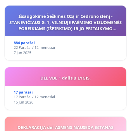
Išsaugokime Šeškinės Ozą ir Cedrono slėnį -
STANEVIČIAUS G. 1, VILNIUJE PAĖMIMO VISUOMENĖS
POREIKIAMS (IŠPIRKIMO) IR JO PRITAIKYMO
VIEŠAJAI ŽELDYNŲ FUNKCIJAI
884 parašai
22 Parašai / 12 mėnesiai
7 Jun 2025
DĖL VBE 1 dalis B LYGIS.
17 parašai
17 Parašai / 12 mėnesiai
15 Jun 2026
DEKLARACIJA del ASMENS NAUSEDA GITANAS