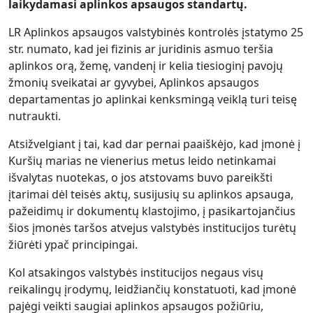
laikydamasi aplinkos apsaugos standartų.
LR Aplinkos apsaugos valstybinės kontrolės įstatymo 25
str. numato, kad jei fizinis ar juridinis asmuo teršia
aplinkos orą, žemę, vandenį ir kelia tiesioginį pavojų
žmonių sveikatai ar gyvybei, Aplinkos apsaugos
departamentas jo aplinkai kenksmingą veiklą turi teisę
nutraukti.
Atsižvelgiant į tai, kad dar pernai paaiškėjo, kad įmonė į
Kuršių marias ne vienerius metus leido netinkamai
išvalytas nuotekas, o jos atstovams buvo pareikšti
įtarimai dėl teisės aktų, susijusių su aplinkos apsauga,
pažeidimų ir dokumentų klastojimo, į pasikartojančius
šios įmonės taršos atvejus valstybės institucijos turėtų
žiūrėti ypač principingai.
Kol atsakingos valstybės institucijos negaus visų
reikalingų įrodymų, leidžiančių konstatuoti, kad įmonė
pajėgi veikti saugiai aplinkos apsaugos požiūriu,