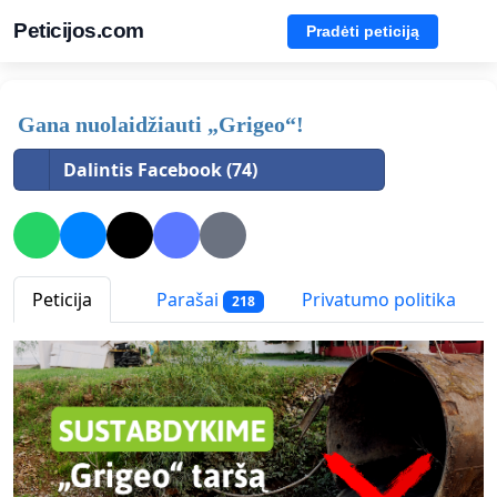
Peticijos.com
Pradėti peticiją
Gana nuolaidžiauti „Grigeo“!
Dalintis Facebook (74)
Peticija
Parašai
Privatumo politika
218