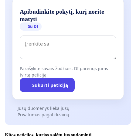
Apibūdinkite pokytį, kurį norite
matyti
Su DI
Parašykite savais žodžiais. DI parengs jums
tvirtą peticiją.
Sukurti peticiją
Jūsų duomenys lieka jūsų
Privatumas pagal dizainą
Kitos peticijos, kurios galėtų jus sudominti