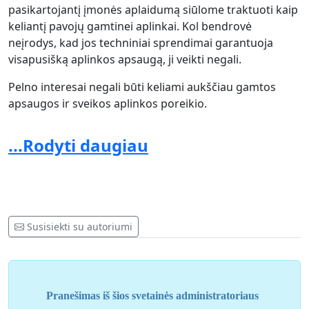
pasikartojantį įmonės aplaidumą siūlome traktuoti kaip
keliantį pavojų gamtinei aplinkai. Kol bendrovė
neįrodys, kad jos techniniai sprendimai garantuoja
visapusišką aplinkos apsaugą, ji veikti negali.
Pelno interesai negali būti keliami aukščiau gamtos
apsaugos ir sveikos aplinkos poreikio.
...Rodyti daugiau
Ieva Budraitė
Lietuvos žaliųjų partijos pirmininkė
Peticiją palaikančių asmenų sąrašas pridedamas
Susisiekti su autoriumi
Pranešimas iš šios svetainės administratoriaus