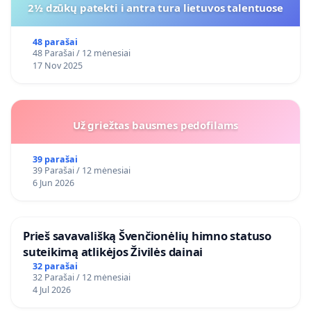
2½ dzūkų patekti i antra tura lietuvos talentuose
48 parašai
48 Parašai / 12 mėnesiai
17 Nov 2025
Už griežtas bausmes pedofilams
39 parašai
39 Parašai / 12 mėnesiai
6 Jun 2026
​Prieš savavališką Švenčionėlių himno statuso
suteikimą atlikėjos Živilės dainai
32 parašai
32 Parašai / 12 mėnesiai
4 Jul 2026