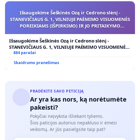
Išsaugokime Šeškinės Ozą ir Cedrono slėnį -
STANEVIČIAUS G. 1, VILNIUJE PAĖMIMO VISUOMENĖS
POREIKIAMS (IŠPIRKIMO) IR JO PRITAIKYMO
VIEŠAJAI ŽELDYNŲ FUNKCIJAI
Išsaugokime Šeškinės Ozą ir Cedrono slėnį -
STANEVIČIAUS G. 1, VILNIUJE PAĖMIMO VISUOMENĖS
POREIKIAMS (IŠPIRKIMO) IR JO PRITAIKYMO VIEŠAJAI
884 parašai
ŽELDYNŲ FUNKCIJAI
Skaidrumo pranešimas
PRADĖKITE SAVO PETICIJĄ
Ar yra kas nors, ką norėtumėte
pakeisti?
Pokyčiai neįvyksta išliekant tyliems.
Šios paticijos autorius nepakluso ir ėmėsi
veiksmų. Ar jūs pasielgsite taip pat?