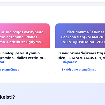
 m. biologijos valstybinio
Išsaugokime Šeškinės 
dos egzamino I dalies
Cedrono slėnį - STANEVIČI
mo ir atitikties ugdymo
VILNIUJE PAĖMIMO VIS
programai
POREIKIAMS (IŠPIRKIMO
PRITAIKYMO VIEŠAJAI 
. biologijos valstybinio
Išsaugokime Šeškinės Ozą 
FUNKCIJAI
zamino I dalies vertinimo
slėnį - STANEVIČIAUS G. 1, 
ies ugdymo programai
šai
PAĖMIMO VISUOMENĖS PO
884 parašai
(IŠPIRKIMO) IR JO PRITAI
o pranešimas
Skaidrumo pranešimas
VIEŠAJAI ŽELDYNŲ FUNKCIJ
keisti?