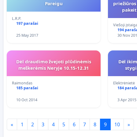
Pareigu
priežiūros
pakeit
L.R.P.
197 parašai
Viešoji įstai
194 paraš
25 May 2017
30 Nov 20
Dėl draudimo žvejoti plūdinėmis
Dėl iki
meškerėmis Neryje 10.15-12.31
styg
Raimondas
Elektrėnietė
185 parašai
184 paraš
10 Oct 2014
3 Apr 2015
«
1
2
3
4
5
6
7
8
9
10
»