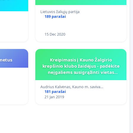
Lietuvos žaliųjų partija
189 parašai
15 Dec 2020
 metus
Kreipimasis į Kauno Žalgirio
krepšinio klubo žaidėjus - padėkite
neįgaliems susigrąžinti vietas
Žalgirio arenoje!
Audrius Kalvėnas, Kauno m. saviva…
181 parašai
21 Jan 2019