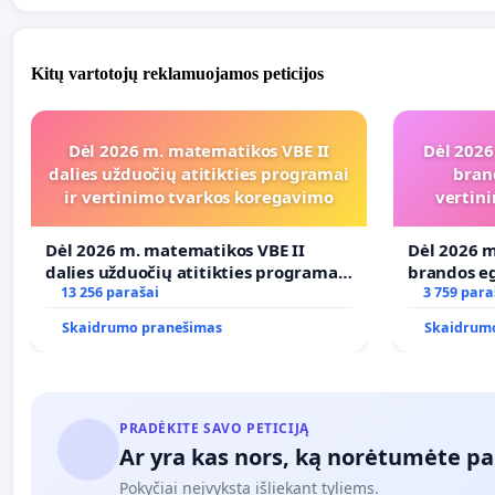
Kitų vartotojų reklamuojamos peticijos
Dėl 2026 m. matematikos VBE II
Dėl 2026
dalies užduočių atitikties programai
bran
ir vertinimo tvarkos koregavimo
vertini
Dėl 2026 m. matematikos VBE II
Dėl 2026 m
dalies užduočių atitikties programai
brandos eg
ir vertinimo tvarkos koregavimo
13 256 parašai
ir atitikt
3 759 para
Skaidrumo pranešimas
Skaidrum
PRADĖKITE SAVO PETICIJĄ
Ar yra kas nors, ką norėtumėte pa
Pokyčiai neįvyksta išliekant tyliems.