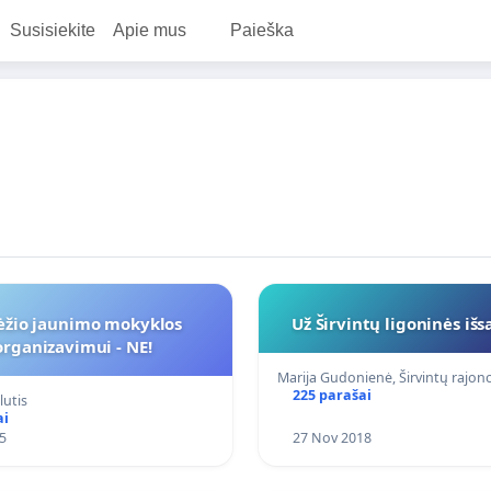
Susisiekite
Apie mus
Paieška
ėžio jaunimo mokyklos
Už Širvintų ligoninės iš
organizavimui - NE!
Marija Gudonienė, Širvintų rajo
225 parašai
lutis
ai
5
27 Nov 2018