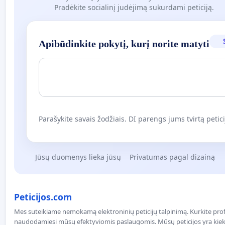
Pradėkite socialinį judėjimą sukurdami peticiją.
Apibūdinkite pokytį, kurį norite matyti
Parašykite savais žodžiais. DI parengs jums tvirtą petici
Jūsų duomenys lieka jūsų
Privatumas pagal dizainą
Peticijos.com
Mes suteikiame nemokamą elektroninių peticijų talpinimą. Kurkite profe
naudodamiesi mūsų efektyviomis paslaugomis. Mūsų peticijos yra kiekv