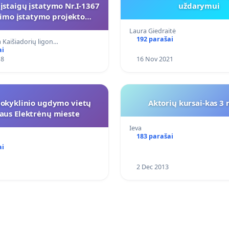
 įstaigų įstatymo Nr.I-1367
uždarymui
imo įstatymo projekto
sustabdymo
Laura Giedraitė
192 parašai
ga Kaišiadorių ligon…
ai
18
16 Nov 2021
mokyklinio ugdymo vietų
Aktorių kursai-kas 3
iaus Elektrėnų mieste
Ieva
183 parašai
ai
2 Dec 2013