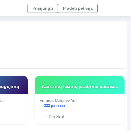
Prisijungti
Pradėti peticiją
saugojimą
Azartinių lošimų įstatymo pataisos
no…
Antanas Makarevičius
222 parašai
11 Feb 2016