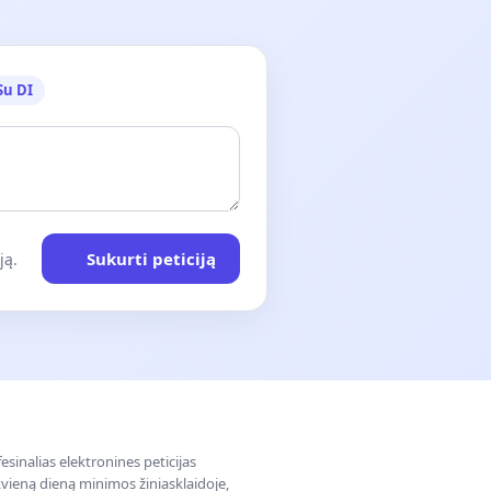
Su DI
Sukurti peticiją
ją.
sinalias elektronines peticijas
ieną dieną minimos žiniasklaidoje,