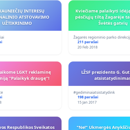
KAUNIEČIŲ INTERESŲ
Kviečiame palaikyti idėją
NALINIO ATSTOVAVIMO
pėsčiųjų tiltą Žagarėje ta
UŽTIKRINIMO
Švėtės gatvių
iai
Žagarės regioninio parko direkci
ai
211 parašai
20 Feb 2018
laikome LGKT reklaminę
LŽSF prezidento G. Gu
iją “Palaikyk draugę”!
atsistatydinimas
tė
#gediminaiatsistatydink
ai
198 parašai
8
15 Jan 2017
vos Respublikos Sveikatos
"Ne!" Ukmergės Anykščių