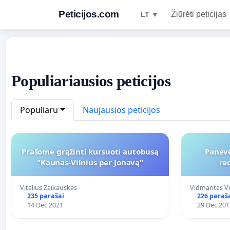
Peticijos.com
Žiūrėti peticijas
LT ▼
Populiariausios peticijos
Populiaru
Naujausios peticijos
Prašome grąžinti kursuoti autobusą
Panev
"Kaunas-Vilnius per Jonavą"
re
Vitalius Zaikauskas
Vidmantas Vi
235 parašai
226 paraš
14 Dec 2021
29 Dec 201