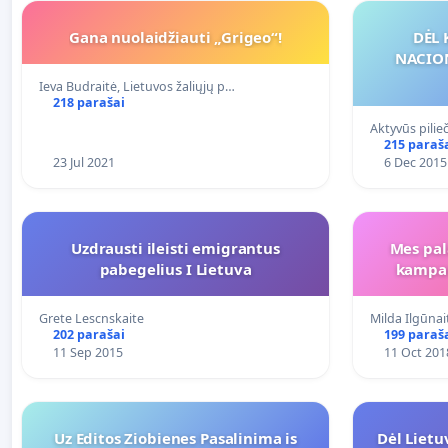
Gana nuolaidžiauti „Grigeo“!
DĖL 
NACIO
Ieva Budraitė, Lietuvos žaliųjų p…
218 parašai
Aktyvūs pilieč
215 paraš
23 Jul 2021
6 Dec 2015
Uzdrausti ileisti emigrantus
Mes pa
pabegelius I Lietuva
kampan
Grete Lescnskaite
Milda Ilgūnai
202 parašai
199 paraš
11 Sep 2015
11 Oct 201
Uz Editos Ziobienes Pasalinima is
Dėl Lietu