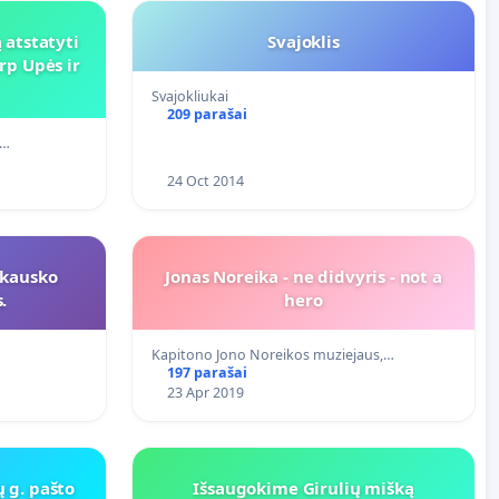
 atstatyti
Svajoklis
rp Upės ir
Svajokliukai
209 parašai
j…
24 Oct 2014
tkausko
Jonas Noreika - ne didvyris - not a
.
hero
Kapitono Jono Noreikos muziejaus,…
197 parašai
23 Apr 2019
 g. pašto
Išsaugokime Girulių mišką