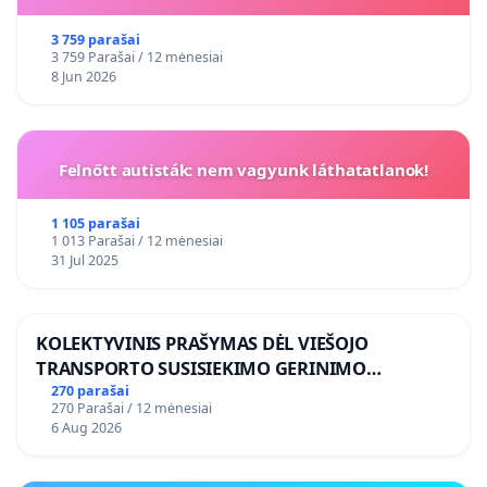
3 759 parašai
3 759 Parašai / 12 mėnesiai
8 Jun 2026
Felnőtt autisták: nem vagyunk láthatatlanok!
1 105 parašai
1 013 Parašai / 12 mėnesiai
31 Jul 2025
KOLEKTYVINIS PRAŠYMAS DĖL VIEŠOJO
TRANSPORTO SUSISIEKIMO GERINIMO
VOSYLIUKŲ KAIME
270 parašai
270 Parašai / 12 mėnesiai
6 Aug 2026