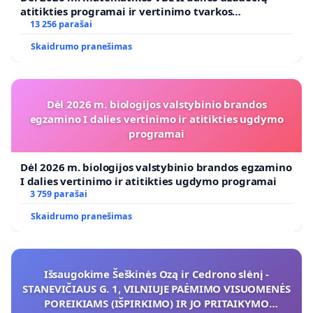
atitikties programai ir vertinimo tvarkos
koregavimo
13 256 parašai
Skaidrumo pranešimas
Dėl 2026 m. biologijos valstybinio brandos
egzamino I dalies vertinimo ir atitikties ugdymo
programai
Dėl 2026 m. biologijos valstybinio brandos egzamino
I dalies vertinimo ir atitikties ugdymo programai
3 759 parašai
Skaidrumo pranešimas
Išsaugokime Šeškinės Ozą ir Cedrono slėnį -
STANEVIČIAUS G. 1, VILNIUJE PAĖMIMO VISUOMENĖS
POREIKIAMS (IŠPIRKIMO) IR JO PRITAIKYMO