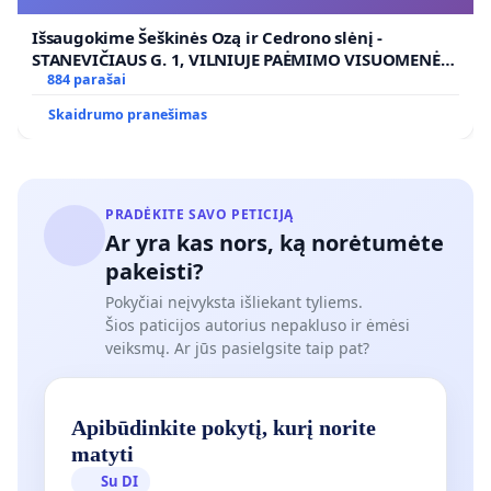
VIEŠAJAI ŽELDYNŲ FUNKCIJAI
Išsaugokime Šeškinės Ozą ir Cedrono slėnį -
STANEVIČIAUS G. 1, VILNIUJE PAĖMIMO VISUOMENĖS
POREIKIAMS (IŠPIRKIMO) IR JO PRITAIKYMO VIEŠAJAI
884 parašai
ŽELDYNŲ FUNKCIJAI
Skaidrumo pranešimas
PRADĖKITE SAVO PETICIJĄ
Ar yra kas nors, ką norėtumėte
pakeisti?
Pokyčiai neįvyksta išliekant tyliems.
Šios paticijos autorius nepakluso ir ėmėsi
veiksmų. Ar jūs pasielgsite taip pat?
Apibūdinkite pokytį, kurį norite
matyti
Su DI