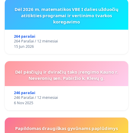
Dėl 2026 m. matematikos VBE I dalies užduočių
atitikties programai ir vertinimo tvarkos
koregavimo
264 parašai
264 Parašai / 12 mėnesiai
15 Jun 2026
Dėl pėsčiųjų ir dviračių tako įrengimo Kauno r.
Neveronių sen. Pabiržio k. Klevų g.
246 parašai
246 Parašai / 12 mėnesiai
6 Nov 2025
Papildomas draugiškas gyvūnams paplūdimys