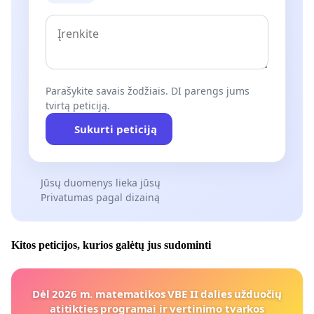
Parašykite savais žodžiais. DI parengs jums
tvirtą peticiją.
Sukurti peticiją
Jūsų duomenys lieka jūsų
Privatumas pagal dizainą
Kitos peticijos, kurios galėtų jus sudominti
Dėl 2026 m. matematikos VBE II dalies užduočių
atitikties programai ir vertinimo tvarkos