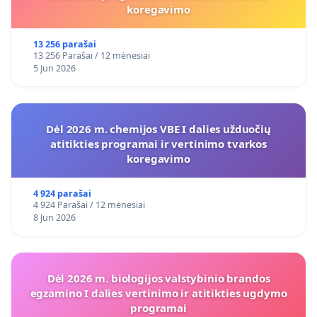
koregavimo
13 256 parašai
13 256 Parašai / 12 mėnesiai
5 Jun 2026
Dėl 2026 m. chemijos VBE I dalies užduočių
atitikties programai ir vertinimo tvarkos
koregavimo
4 924 parašai
4 924 Parašai / 12 mėnesiai
8 Jun 2026
Dėl 2026 m. biologijos valstybinio brandos
egzamino I dalies vertinimo ir atitikties ugdymo
programai