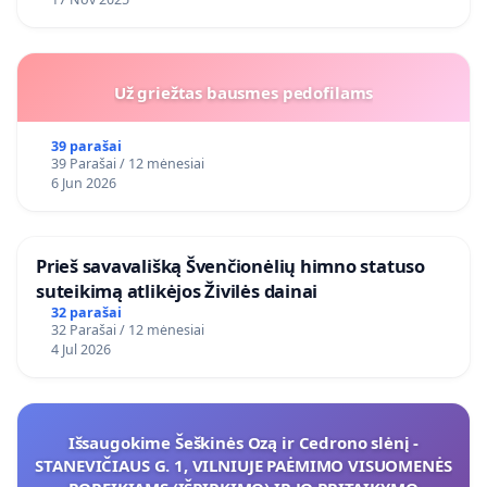
Už griežtas bausmes pedofilams
39 parašai
39 Parašai / 12 mėnesiai
6 Jun 2026
​Prieš savavališką Švenčionėlių himno statuso
suteikimą atlikėjos Živilės dainai
32 parašai
32 Parašai / 12 mėnesiai
4 Jul 2026
Išsaugokime Šeškinės Ozą ir Cedrono slėnį -
STANEVIČIAUS G. 1, VILNIUJE PAĖMIMO VISUOMENĖS