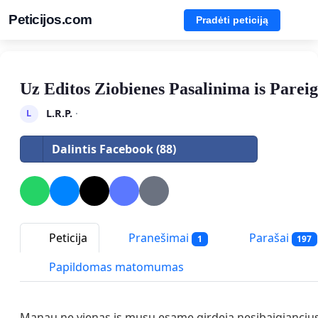
Peticijos.com
Pradėti peticiją
Uz Editos Ziobienes Pasalinima is Parei
L.R.P.
·
L
Dalintis Facebook (88)
Peticija
Pranešimai
Parašai
1
197
Papildomas matomumas
Manau ne vienas is musu esame girdeja nesibaigiancius