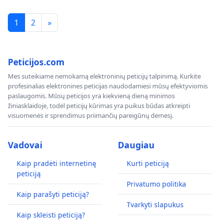
1
2
»
Peticijos.com
Mes suteikiame nemokamą elektroninių peticijų talpinimą. Kurkite
profesinalias elektronines peticijas naudodamiesi mūsų efektyviomis
paslaugomis. Mūsų peticijos yra kiekvieną dieną minimos
žiniasklaidoje, todėl peticijų kūrimas yra puikus būdas atkreipti
visuomenės ir sprendimus priimančių pareigūnų dėmesį.
Vadovai
Daugiau
Kaip pradėti internetinę
Kurti peticiją
peticiją
Privatumo politika
Kaip parašyti peticiją?
Tvarkyti slapukus
Kaip skleisti peticiją?