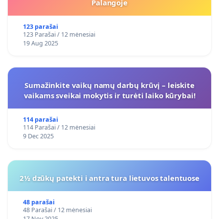
Palangoje
123 parašai
123 Parašai / 12 mėnesiai
19 Aug 2025
Sumažinkite vaikų namų darbų krūvį – leiskite
vaikams sveikai mokytis ir turėti laiko kūrybai!
114 parašai
114 Parašai / 12 mėnesiai
9 Dec 2025
2½ dzūkų patekti i antra tura lietuvos talentuose
48 parašai
48 Parašai / 12 mėnesiai
17 Nov 2025