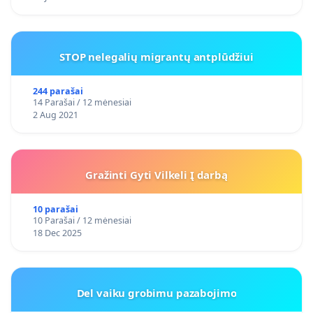
STOP nelegalių migrantų antplūdžiui
244 parašai
14 Parašai / 12 mėnesiai
2 Aug 2021
Gražinti Gyti Vilkeli Į darbą
10 parašai
10 Parašai / 12 mėnesiai
18 Dec 2025
Del vaiku grobimu pazabojimo