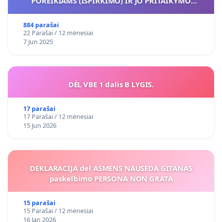
POREIKIAMS (IŠPIRKIMO) IR JO PRITAIKYMO
VIEŠAJAI ŽELDYNŲ FUNKCIJAI
884 parašai
22 Parašai / 12 mėnesiai
7 Jun 2025
DĖL VBE 1 dalis B LYGIS.
17 parašai
17 Parašai / 12 mėnesiai
15 Jun 2026
DEKLARACIJA del ASMENS NAUSEDA GITANAS
paskelbimo PERSONA NON GRATA
15 parašai
15 Parašai / 12 mėnesiai
16 Jan 2026