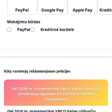
PayPal
Google Pay
Apple Pay
Kredit
Mokėjimo būdas
PayPal
Kreditinė kordelė
Kitų vartotojų reklamuojamos peticijos
Dėl 2026 m. matematikos VBE II dalies užduočių
atitikties programai ir vertinimo tvarkos
koregavimo
Dėl 2026 m. matematikos VBE II dalies užduočių