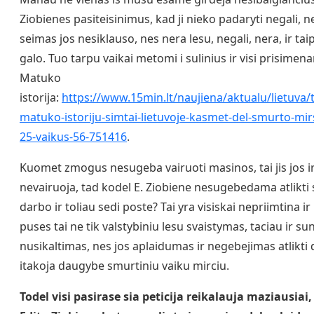
Ziobienes pasiteisinimus, kad ji nieko padaryti negali, n
seimas jos nesiklauso, nes nera lesu, negali, nera, ir tai
galo. Tuo tarpu vaikai metomi i sulinius ir visi prisimen
Matuko
istorija:
https://www.15min.lt/naujiena/aktualu/lietuva/
matuko-istoriju-simtai-lietuvoje-kasmet-del-smurto-mir
25-vaikus-56-751416
.
Kuomet zmogus nesugeba vairuoti masinos, tai jis jos i
nevairuoja, tad kodel E. Ziobiene nesugebedama atlikti
darbo ir toliau sedi poste? Tai yra visiskai nepriimtina ir 
puses tai ne tik valstybiniu lesu svaistymas, taciau ir s
nusikaltimas, nes jos aplaidumas ir negebejimas atlikti
itakoja daugybe smurtiniu vaiku mirciu.
Todel visi pasirase sia peticija reikalauja maziausiai