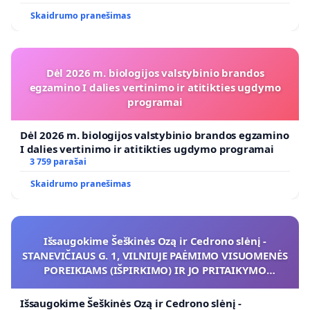
Skaidrumo pranešimas
Dėl 2026 m. biologijos valstybinio brandos
egzamino I dalies vertinimo ir atitikties ugdymo
programai
Dėl 2026 m. biologijos valstybinio brandos egzamino
I dalies vertinimo ir atitikties ugdymo programai
3 759 parašai
Skaidrumo pranešimas
Išsaugokime Šeškinės Ozą ir Cedrono slėnį -
STANEVIČIAUS G. 1, VILNIUJE PAĖMIMO VISUOMENĖS
POREIKIAMS (IŠPIRKIMO) IR JO PRITAIKYMO
VIEŠAJAI ŽELDYNŲ FUNKCIJAI
Išsaugokime Šeškinės Ozą ir Cedrono slėnį -