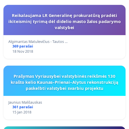
Reikalaujama LR Generalinę prokuratūrą pradėti
ikiteisminį tyrimą dėl didelio masto žalos padarymo
valstybei
Algimantas Matulevičius - Tautos …
369 parašai
18 Nov 2018
Prašymas Vyriausybei valstybinės reikšmės 130
krašto kelio Kaunas–Prienai–Alytus rekonstrukciją
paskelbti valstybei svarbiu projektu
Jaunius Mališauskas
361 parašai
15 Jan 2018