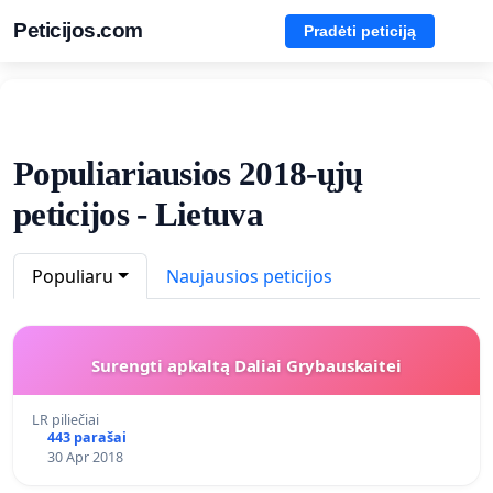
Peticijos.com
Pradėti peticiją
Populiariausios 2018-ųjų
peticijos - Lietuva
Populiaru
Naujausios peticijos
Surengti apkaltą Daliai Grybauskaitei
LR piliečiai
443 parašai
30 Apr 2018