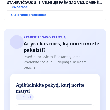
STANEVIČIAUS G. 1, VILNIUJE PAĖMIMO VISUOMENĖS
POREIKIAMS (IŠPIRKIMO) IR JO PRITAIKYMO VIEŠAJAI
884 parašai
ŽELDYNŲ FUNKCIJAI
Skaidrumo pranešimas
PRADĖKITE SAVO PETICIJĄ
Ar yra kas nors, ką norėtumėte
pakeisti?
Pokyčiai neįvyksta išliekant tyliems.
Pradėkite socialinį judėjimą sukurdami
peticiją.
Apibūdinkite pokytį, kurį norite
matyti
Su DI