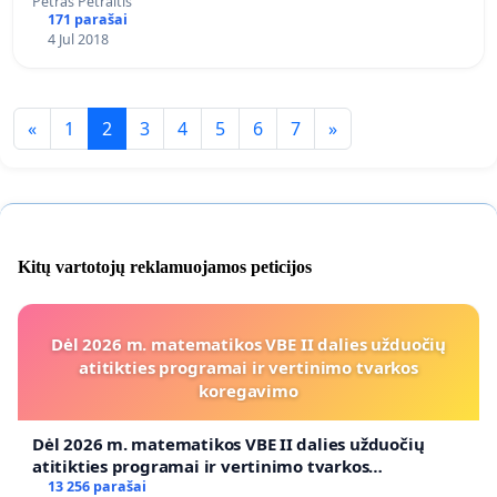
Petras Petraitis
171 parašai
4 Jul 2018
«
1
2
3
4
5
6
7
»
Kitų vartotojų reklamuojamos peticijos
Dėl 2026 m. matematikos VBE II dalies užduočių
atitikties programai ir vertinimo tvarkos
koregavimo
Dėl 2026 m. matematikos VBE II dalies užduočių
atitikties programai ir vertinimo tvarkos
koregavimo
13 256 parašai