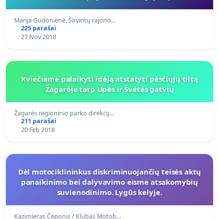
Marija Gudonienė, Širvintų rajono…
225 parašai
27 Nov 2018
Kviečiame palaikyti idėją atstatyti pėsčiųjų tiltą
Žagarėje tarp Upės ir Švėtės gatvių
Žagarės regioninio parko direkcij…
211 parašai
20 Feb 2018
Dėl motociklininkus diskriminuojančių teisės aktų
panaikinimo bei dalyvavimo eisme atsakomybių
suvienodinimo. Lygūs kelyje.
Kazimieras Čeponis / Klubas Motob…