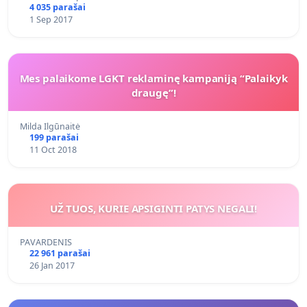
4 035 parašai
1 Sep 2017
Mes palaikome LGKT reklaminę kampaniją “Palaikyk
draugę”!
Milda Ilgūnaitė
199 parašai
11 Oct 2018
UŽ TUOS, KURIE APSIGINTI PATYS NEGALI!
PAVARDENIS
22 961 parašai
26 Jan 2017