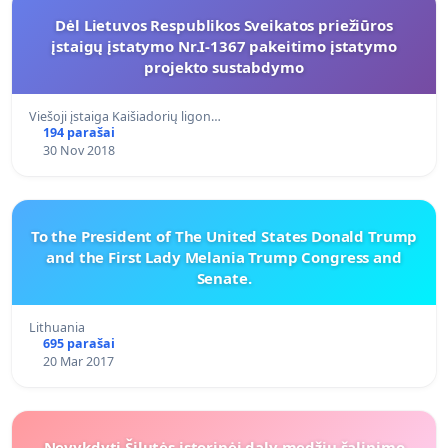
Dėl Lietuvos Respublikos Sveikatos priežiūros
įstaigų įstatymo Nr.I-1367 pakeitimo įstatymo
projekto sustabdymo
Viešoji įstaiga Kaišiadorių ligon…
194 parašai
30 Nov 2018
To the President of The United States Donald Trump
and the First Lady Melania Trump Congress and
Senate.
Lithuania
695 parašai
20 Mar 2017
Nevykdyti Šilutės istorinėj daly medžių šalinimo