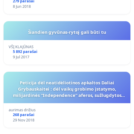
279 parašai
8 Jun 2018
Šiandien gyvūnas-rytoj gali būti tu
VŠĮ KLAJŪNAS
5 892 parašai
9 Jul 2017
Peticija dėl neatidėliotinos apkaltos Daliai
Grybauskaitei : dėl vaikų grobimo įstatymo,
milijardinės “Independence“ aferos, sužlugdytos
Garliavos pedofilijos ir nužudymų bylos, „Snoro“
banko turto už
aurimas drižius
268 parašai
29 Nov 2018