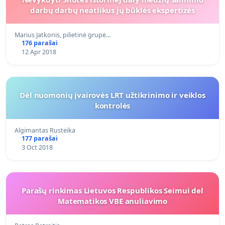
darbų darbų neatlikus jų būklės ekspertizės
Marius Jatkonis, pilietinė grupė…
176 parašai
12 Apr 2018
Dėl nuomonių įvairovės LRT užtikrinimo ir veiklos
kontrolės
Algimantas Rusteika
177 parašai
3 Oct 2018
Parašų rinkimas Lietuvos Respublikos Seimui del
Matematikos VBE anuliavimo