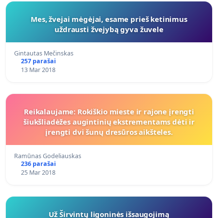
Mes, žvejai mėgėjai, esame prieš ketinimus
uždrausti žvejybą gyva žuvele
Gintautas Mečinskas
257 parašai
13 Mar 2018
Reikalaujame: Rokiškio mieste ir rajone įrengti
šiukšliadėžes augintinių ekstrementams dėti ir
įrengti dvi šunų dresūros aikšteles.
Ramūnas Godeliauskas
236 parašai
25 Mar 2018
Už Širvintų ligoninės išsaugojimą