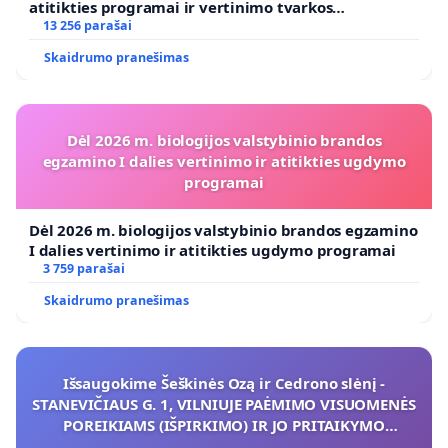
atitikties programai ir vertinimo tvarkos
koregavimo
13 256 parašai
Skaidrumo pranešimas
Dėl 2026 m. biologijos valstybinio brandos
egzamino I dalies vertinimo ir atitikties ugdymo
programai
Dėl 2026 m. biologijos valstybinio brandos egzamino
I dalies vertinimo ir atitikties ugdymo programai
3 759 parašai
Skaidrumo pranešimas
Išsaugokime Šeškinės Ozą ir Cedrono slėnį -
STANEVIČIAUS G. 1, VILNIUJE PAĖMIMO VISUOMENĖS
POREIKIAMS (IŠPIRKIMO) IR JO PRITAIKYMO
VIEŠAJAI ŽELDYNŲ FUNKCIJAI