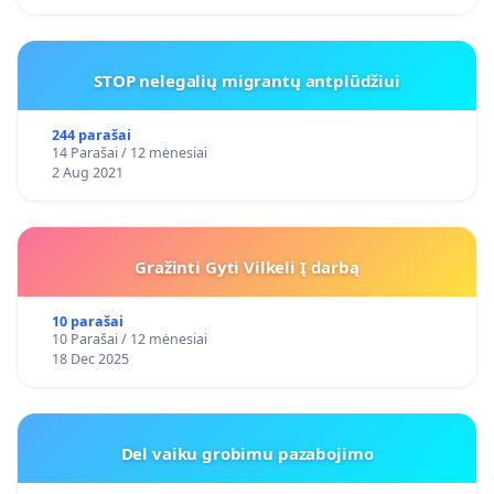
STOP nelegalių migrantų antplūdžiui
244 parašai
14 Parašai / 12 mėnesiai
2 Aug 2021
Gražinti Gyti Vilkeli Į darbą
10 parašai
10 Parašai / 12 mėnesiai
18 Dec 2025
Del vaiku grobimu pazabojimo