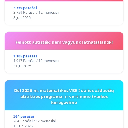
3 759 parašai
3 759 Parašai / 12 mėnesiai
8 Jun 2026
Felnőtt autisták: nem vagyunk láthatatlanok!
1 105 parašai
1 017 Parašai / 12 mėnesiai
31 Jul 2025
Dėl 2026 m. matematikos VBE I dalies užduočių
atitikties programai ir vertinimo tvarkos
koregavimo
264 parašai
264 Parašai / 12 mėnesiai
15 Jun 2026