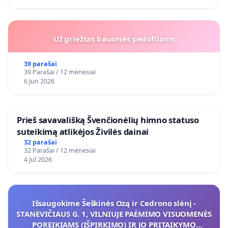
Už griežtas bausmes pedofilams
39 parašai
39 Parašai / 12 mėnesiai
6 Jun 2026
​Prieš savavališką Švenčionėlių himno statuso
suteikimą atlikėjos Živilės dainai
32 parašai
32 Parašai / 12 mėnesiai
4 Jul 2026
Išsaugokime Šeškinės Ozą ir Cedrono slėnį -
STANEVIČIAUS G. 1, VILNIUJE PAĖMIMO VISUOMENĖS
POREIKIAMS (IŠPIRKIMO) IR JO PRITAIKYMO