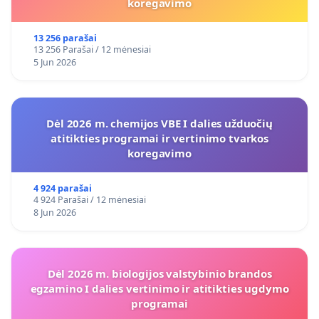
koregavimo
13 256 parašai
13 256 Parašai / 12 mėnesiai
5 Jun 2026
Dėl 2026 m. chemijos VBE I dalies užduočių
atitikties programai ir vertinimo tvarkos
koregavimo
4 924 parašai
4 924 Parašai / 12 mėnesiai
8 Jun 2026
Dėl 2026 m. biologijos valstybinio brandos
egzamino I dalies vertinimo ir atitikties ugdymo
programai