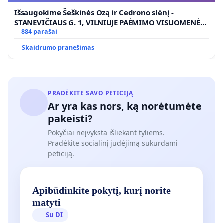
Išsaugokime Šeškinės Ozą ir Cedrono slėnį -
STANEVIČIAUS G. 1, VILNIUJE PAĖMIMO VISUOMENĖS
POREIKIAMS (IŠPIRKIMO) IR JO PRITAIKYMO VIEŠAJAI
884 parašai
ŽELDYNŲ FUNKCIJAI
Skaidrumo pranešimas
PRADĖKITE SAVO PETICIJĄ
Ar yra kas nors, ką norėtumėte
pakeisti?
Pokyčiai neįvyksta išliekant tyliems.
Pradėkite socialinį judėjimą sukurdami
peticiją.
Apibūdinkite pokytį, kurį norite
matyti
Su DI