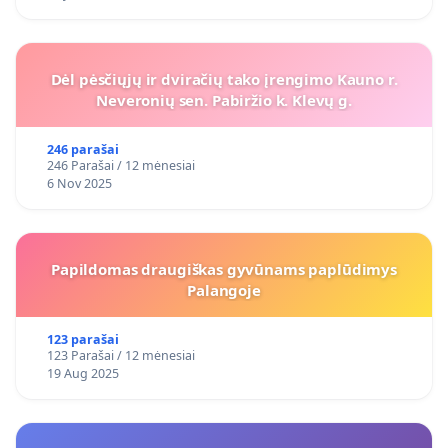
Dėl pėsčiųjų ir dviračių tako įrengimo Kauno r.
Neveronių sen. Pabiržio k. Klevų g.
246 parašai
246 Parašai / 12 mėnesiai
6 Nov 2025
Papildomas draugiškas gyvūnams paplūdimys
Palangoje
123 parašai
123 Parašai / 12 mėnesiai
19 Aug 2025