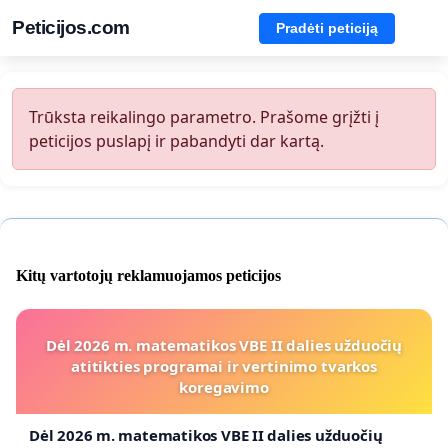
Peticijos.com
Pradėti peticiją
Trūksta reikalingo parametro. Prašome grįžti į
peticijos puslapį ir pabandyti dar kartą.
Kitų vartotojų reklamuojamos peticijos
Dėl 2026 m. matematikos VBE II dalies užduočių
atitikties programai ir vertinimo tvarkos
koregavimo
Dėl 2026 m. matematikos VBE II dalies užduočių