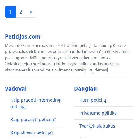
1
2
»
Peticijos.com
Mes suteikiame nemokamą elektroninių peticijų talpinimą. Kurkite
profesinalias elektronines peticijas naudodamiesi mūsų efektyviomis
paslaugomis. Mūsų peticijos yra kiekvieną dieną minimos
žiniasklaidoje, todėl peticijų kūrimas yra puikus būdas atkreipti
visuomenės ir sprendimus priimančių pareigūnų dėmesį.
Vadovai
Daugiau
Kaip pradėti internetinę
Kurti peticiją
peticiją
Privatumo politika
Kaip parašyti peticiją?
Tvarkyti slapukus
Kaip skleisti peticiją?