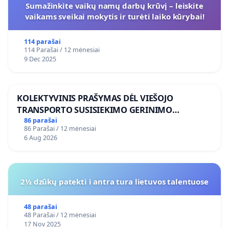
Sumažinkite vaikų namų darbų krūvį – leiskite
vaikams sveikai mokytis ir turėti laiko kūrybai!
114 parašai
114 Parašai / 12 mėnesiai
9 Dec 2025
KOLEKTYVINIS PRAŠYMAS DĖL VIEŠOJO
TRANSPORTO SUSISIEKIMO GERINIMO
VOSYLIUKŲ KAIME
86 parašai
86 Parašai / 12 mėnesiai
6 Aug 2026
2½ dzūkų patekti i antra tura lietuvos talentuose
48 parašai
48 Parašai / 12 mėnesiai
17 Nov 2025