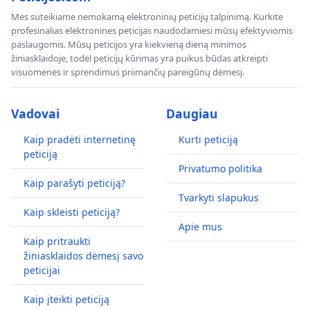
Mes suteikiame nemokamą elektroninių peticijų talpinimą. Kurkite
profesinalias elektronines peticijas naudodamiesi mūsų efektyviomis
paslaugomis. Mūsų peticijos yra kiekvieną dieną minimos
žiniasklaidoje, todėl peticijų kūrimas yra puikus būdas atkreipti
visuomenės ir sprendimus priimančių pareigūnų dėmesį.
Vadovai
Daugiau
Kaip pradėti internetinę
Kurti peticiją
peticiją
Privatumo politika
Kaip parašyti peticiją?
Tvarkyti slapukus
Kaip skleisti peticiją?
Apie mus
Kaip pritraukti
žiniasklaidos dėmesį savo
peticijai
Kaip įteikti peticiją