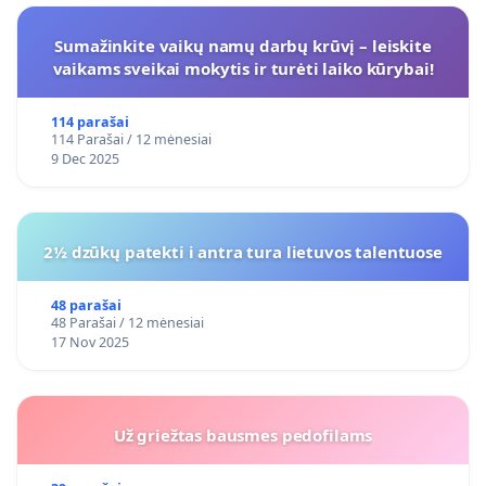
Sumažinkite vaikų namų darbų krūvį – leiskite
vaikams sveikai mokytis ir turėti laiko kūrybai!
114 parašai
114 Parašai / 12 mėnesiai
9 Dec 2025
2½ dzūkų patekti i antra tura lietuvos talentuose
48 parašai
48 Parašai / 12 mėnesiai
17 Nov 2025
Už griežtas bausmes pedofilams