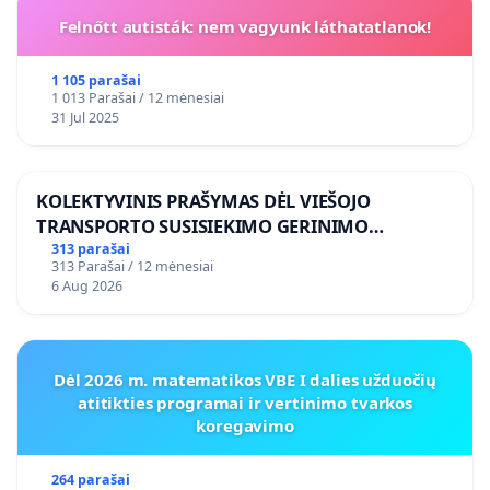
Felnőtt autisták: nem vagyunk láthatatlanok!
1 105 parašai
1 013 Parašai / 12 mėnesiai
31 Jul 2025
KOLEKTYVINIS PRAŠYMAS DĖL VIEŠOJO
TRANSPORTO SUSISIEKIMO GERINIMO
VOSYLIUKŲ KAIME
313 parašai
313 Parašai / 12 mėnesiai
6 Aug 2026
Dėl 2026 m. matematikos VBE I dalies užduočių
atitikties programai ir vertinimo tvarkos
koregavimo
264 parašai