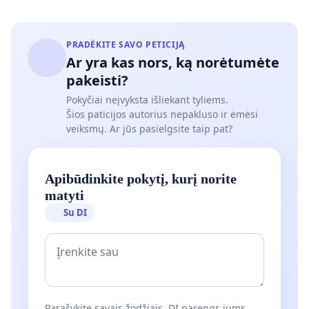
PRADĖKITE SAVO PETICIJĄ
Ar yra kas nors, ką norėtumėte
pakeisti?
Pokyčiai neįvyksta išliekant tyliems.
Šios paticijos autorius nepakluso ir ėmėsi
veiksmų. Ar jūs pasielgsite taip pat?
Apibūdinkite pokytį, kurį norite
matyti
Su DI
Parašykite savais žodžiais. DI parengs jums