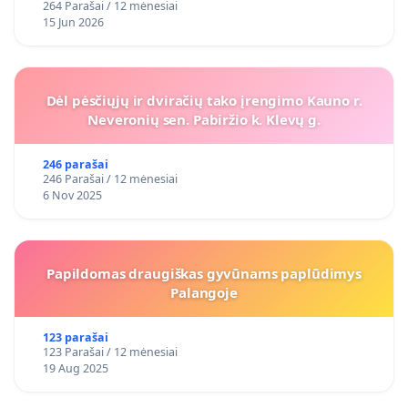
264 Parašai / 12 mėnesiai
15 Jun 2026
Dėl pėsčiųjų ir dviračių tako įrengimo Kauno r.
Neveronių sen. Pabiržio k. Klevų g.
246 parašai
246 Parašai / 12 mėnesiai
6 Nov 2025
Papildomas draugiškas gyvūnams paplūdimys
Palangoje
123 parašai
123 Parašai / 12 mėnesiai
19 Aug 2025