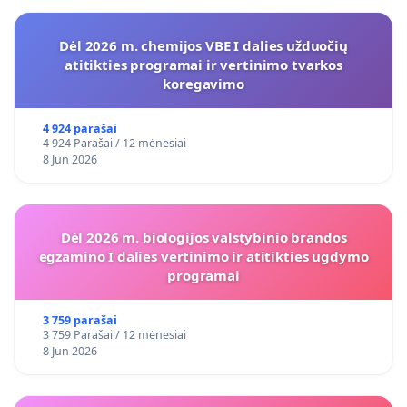
Dėl 2026 m. chemijos VBE I dalies užduočių
atitikties programai ir vertinimo tvarkos
koregavimo
4 924 parašai
4 924 Parašai / 12 mėnesiai
8 Jun 2026
Dėl 2026 m. biologijos valstybinio brandos
egzamino I dalies vertinimo ir atitikties ugdymo
programai
3 759 parašai
3 759 Parašai / 12 mėnesiai
8 Jun 2026