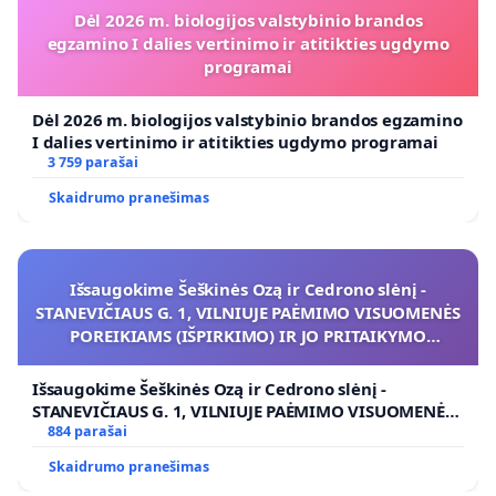
Dėl 2026 m. biologijos valstybinio brandos
egzamino I dalies vertinimo ir atitikties ugdymo
programai
Dėl 2026 m. biologijos valstybinio brandos egzamino
I dalies vertinimo ir atitikties ugdymo programai
3 759 parašai
Skaidrumo pranešimas
Išsaugokime Šeškinės Ozą ir Cedrono slėnį -
STANEVIČIAUS G. 1, VILNIUJE PAĖMIMO VISUOMENĖS
POREIKIAMS (IŠPIRKIMO) IR JO PRITAIKYMO
VIEŠAJAI ŽELDYNŲ FUNKCIJAI
Išsaugokime Šeškinės Ozą ir Cedrono slėnį -
STANEVIČIAUS G. 1, VILNIUJE PAĖMIMO VISUOMENĖS
POREIKIAMS (IŠPIRKIMO) IR JO PRITAIKYMO VIEŠAJAI
884 parašai
ŽELDYNŲ FUNKCIJAI
Skaidrumo pranešimas