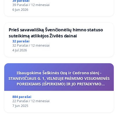
39 parašai
39 Parašai / 12 mėnesiai
6 Jun 2026
​Prieš savavališką Švenčionėlių himno statuso
suteikimą atlikėjos Živilės dainai
32 parašai
32 Parašai / 12 mėnesiai
4 Jul 2026
Išsaugokime Šeškinės Ozą ir Cedrono slėnį -
STANEVIČIAUS G. 1, VILNIUJE PAĖMIMO VISUOMENĖS
POREIKIAMS (IŠPIRKIMO) IR JO PRITAIKYMO
VIEŠAJAI ŽELDYNŲ FUNKCIJAI
884 parašai
22 Parašai / 12 mėnesiai
7 Jun 2025