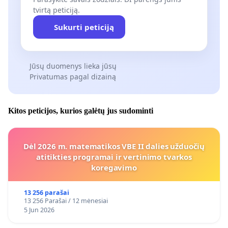
tvirtą peticiją.
Sukurti peticiją
Jūsų duomenys lieka jūsų
Privatumas pagal dizainą
Kitos peticijos, kurios galėtų jus sudominti
Dėl 2026 m. matematikos VBE II dalies užduočių
atitikties programai ir vertinimo tvarkos
koregavimo
13 256 parašai
13 256 Parašai / 12 mėnesiai
5 Jun 2026