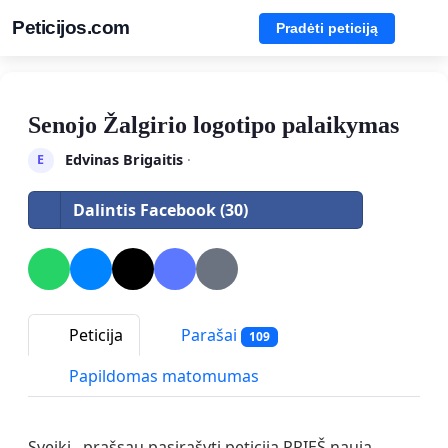
Peticijos.com
Pradėti peticiją
Senojo Žalgirio logotipo palaikymas
Edvinas Brigaitis
·
E
Dalintis Facebook (30)
Peticija
Parašai
109
Papildomas matomumas
Sveiki , prašsau pasirašyti peticija PRIEŠ nauja