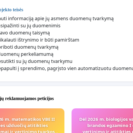
ekto teisės
auti informaciją apie jų asmens duomenų tvarkymą
usipažinti su jų duomenimis
 savo duomenų taisymą
eikalauti ištrynimo ir būti pamirštam
priboti duomenų tvarkymą
į duomenų perkeliamumą
esutikti su jų duomenų tvarkymu
epapulti į sprendimo, pagrįsto vien automatizuotu duomenų
jų reklamuojamos peticijos
26 m. matematikos VBE II
Dėl 2026 m. biologijos v
ies užduočių atitikties
brandos egzamino I 
mai ir vertinimo tvarkos
vertinimo ir atitiktie