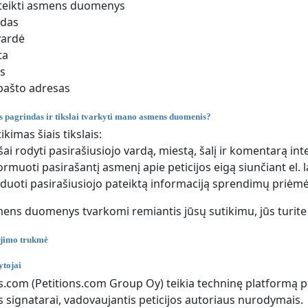
teikti asmens duomenys
rdas
vardė
ta
is
 pašto adresas
is pagrindas ir tikslai tvarkyti mano asmens duomenis?
ikimas šiais tikslais:
šai rodyti pasirašiusiojo vardą, miestą, šalį ir komentarą in
ormuoti pasirašantį asmenį apie peticijos eigą siunčiant el. l
duoti pasirašiusiojo pateiktą informaciją sprendimų priėm
mens duomenys tvarkomi remiantis jūsų sutikimu, jūs turite 
jimo trukmė
tojai
os.com (Petitions.com Group Oy) teikia techninę platformą peti
os signatarai, vadovaujantis peticijos autoriaus nurodymais.