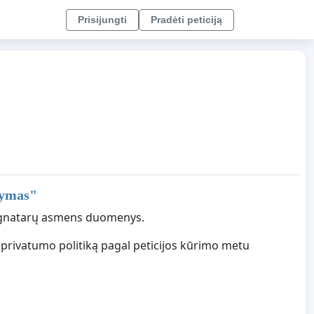
Prisijungti
Pradėti peticiją
kymas
"
 signatarų asmens duomenys.
 privatumo politiką pagal peticijos kūrimo metu