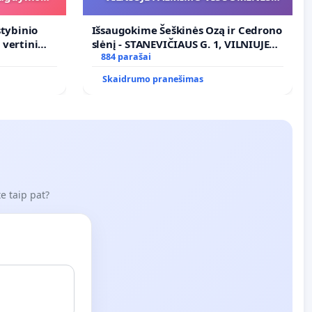
POREIKIAMS (IŠPIRKIMO) IR JO
PRITAIKYMO VIEŠAJAI ŽELDYNŲ
stybinio
Išsaugokime Šeškinės Ozą ir Cedrono
FUNKCIJAI
s vertinimo
slėnį - STANEVIČIAUS G. 1, VILNIUJE
ramai
PAĖMIMO VISUOMENĖS POREIKIAMS
884 parašai
(IŠPIRKIMO) IR JO PRITAIKYMO
Skaidrumo pranešimas
VIEŠAJAI ŽELDYNŲ FUNKCIJAI
e taip pat?