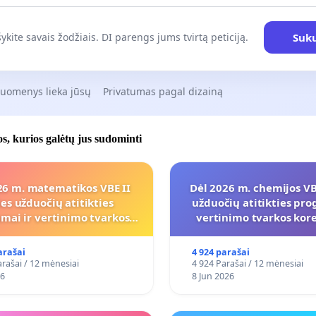
Suku
ykite savais žodžiais. DI parengs jums tvirtą peticiją.
duomenys lieka jūsų
Privatumas pagal dizainą
jos, kurios galėtų jus sudominti
26 m. matematikos VBE II
Dėl 2026 m. chemijos VBE
ies užduočių atitikties
užduočių atitikties pro
mai ir vertinimo tvarkos
vertinimo tvarkos ko
koregavimo
arašai
4 924 parašai
rašai / 12 mėnesiai
4 924 Parašai / 12 mėnesiai
26
8 Jun 2026