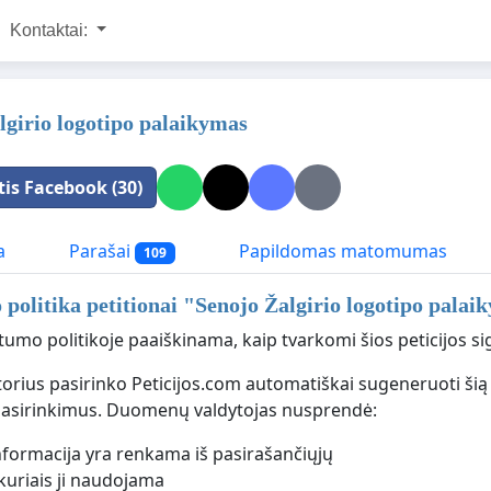
Kontaktai:
lgirio logotipo palaikymas
tis Facebook (30)
a
Parašai
Papildomas matomumas
109
politika petitionai "
Senojo Žalgirio logotipo palai
tumo politikoje paaiškinama, kaip tvarkomi šios peticijos
utorius pasirinko Peticijos.com automatiškai sugeneruoti šią
pasirinkimus. Duomenų valdytojas nusprendė:
nformacija yra renkama iš pasirašančiųjų
 kuriais ji naudojama