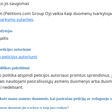
iko jis saugomas
om (Petitions.com Group Oy) veikia kaip duomenų tvarkytoja
arkymo sutarties
.
dytojas
aitis
peticijos autoriumi
u peticijos autoriumi
litikos pakeitimai
 politika atspindi peticijos autoriaus priimtus sprendimus. 
slais naudojami pasirašiusiųjų asmens duomenys arba duome
i nedelsiant.
rkote mano asmens duomenis, kai pasirašau peticiją ar redaguoju 
ens duomenis jūs tvarkote ir kaip juos renkate?