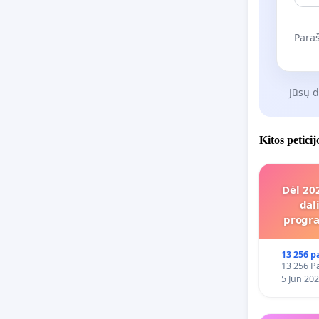
Paraš
Jūsų 
Kitos petici
Dėl 20
dal
progra
13 256 p
13 256 Pa
5 Jun 20