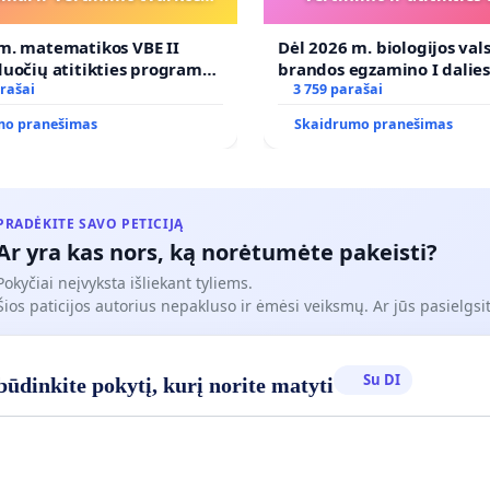
koregavimo
programai
m. matematikos VBE II
Dėl 2026 m. biologijos val
duočių atitikties programai
brandos egzamino I dalie
imo tvarkos koregavimo
rašai
ir atitikties ugdymo prog
3 759 parašai
mo pranešimas
Skaidrumo pranešimas
PRADĖKITE SAVO PETICIJĄ
Ar yra kas nors, ką norėtumėte pakeisti?
Pokyčiai neįvyksta išliekant tyliems.
Šios paticijos autorius nepakluso ir ėmėsi veiksmų. Ar jūs pasielgsit
Su DI
ūdinkite pokytį, kurį norite matyti