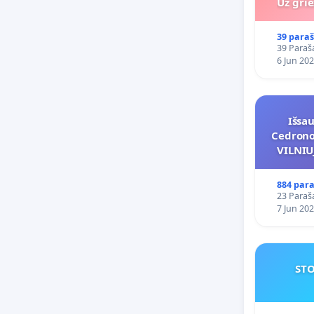
Už gri
39 paraš
39 Paraša
6 Jun 20
Išsa
Cedrono 
VILNI
POREI
PRITA
884 para
23 Paraša
7 Jun 20
STO