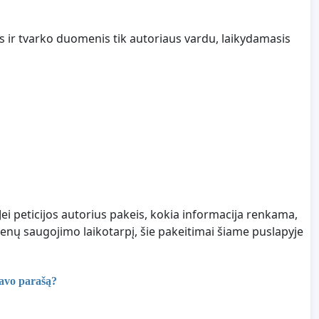
s ir tvarko duomenis tik autoriaus vardu, laikydamasis
Jei peticijos autorius pakeis, kokia informacija renkama,
nų saugojimo laikotarpį, šie pakeitimai šiame puslapyje
savo parašą?