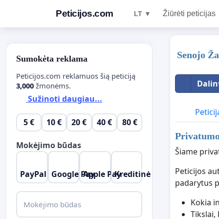
Peticijos.com
Žiūrėti peticijas
LT ▼
Senojo Ža
Sumokėta reklama
Peticijos.com reklamuos šią peticiją
Dalin
3,000
žmonėms.
Sužinoti daugiau...
Peticij
5 €
10 €
20 €
40 €
80 €
Privatumo 
Mokėjimo būdas
Šiame priva
Peticijos a
PayPal
Google Pay
Apple Pay
Kreditinė kordelė
padarytus 
Kokia i
Mokėjimo būdas
Tikslai,