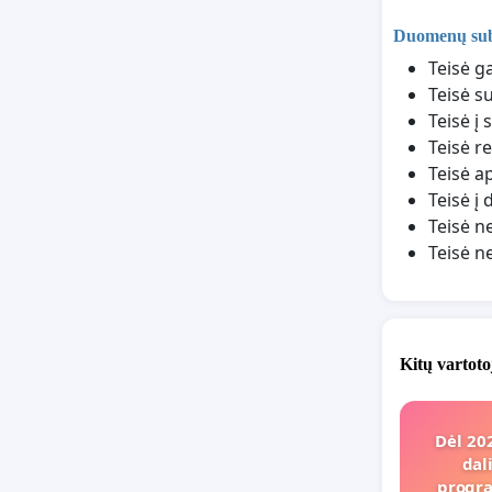
Duomenų subj
Teisė g
Teisė s
Teisė į
Teisė r
Teisė a
Teisė 
Teisė n
Teisė n
Kitų vartoto
Dėl 20
dal
progra