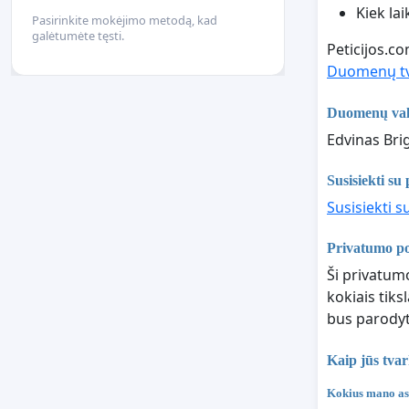
Kiek la
Pasirinkite mokėjimo metodą, kad
galėtumėte tęsti.
Peticijos.c
Duomenų tv
Duomenų val
Edvinas Brig
Susisiekti su 
Susisiekti s
Privatumo po
Ši privatumo
kokiais tik
bus parodyt
Kaip jūs tva
Kokius mano asm