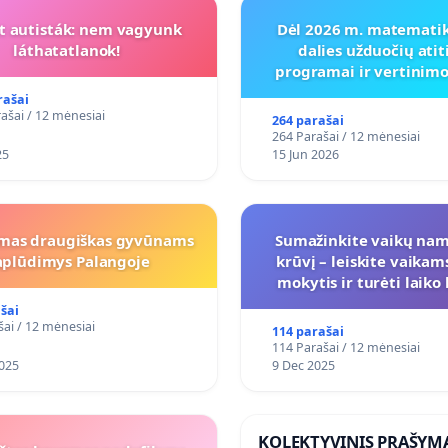
t autisták: nem vagyunk
Dėl 2026 m. matematik
láthatatlanok!
dalies užduočių atit
programai ir vertinimo
koregavimo
rašai
ašai / 12 mėnesiai
264 parašai
264 Parašai / 12 mėnesiai
25
15 Jun 2026
mas draugiškas gyvūnams
Sumažinkite vaikų na
aplūdimys Palangoje
krūvį – leiskite vaikam
mokytis ir turėti laiko
šai
šai / 12 mėnesiai
114 parašai
114 Parašai / 12 mėnesiai
025
9 Dec 2025
KOLEKTYVINIS PRAŠYM