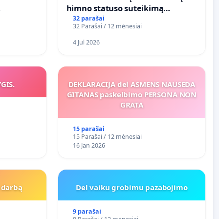
himno statuso suteikimą
O
atlikėjos Živilės dainai
32 parašai
32 Parašai / 12 mėnesiai
4 Jul 2026
YGIS.
DEKLARACIJA del ASMENS NAUSEDA
GITANAS paskelbimo PERSONA NON
GRATA
15 parašai
15 Parašai / 12 mėnesiai
16 Jan 2026
Į darbą
Del vaiku grobimu pazabojimo
9 parašai