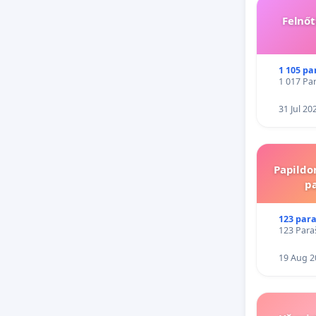
Felnőt
1 105 pa
1 017 Par
31 Jul 20
Papildo
p
123 para
123 Para
19 Aug 2