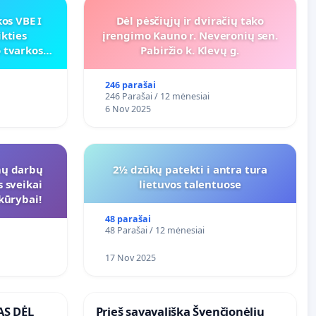
os VBE I
Dėl pėsčiųjų ir dviračių tako
ikties
įrengimo Kauno r. Neveronių sen.
 tvarkos
Pabiržio k. Klevų g.
246 parašai
246 Parašai / 12 mėnesiai
6 Nov 2025
mų darbų
2½ dzūkų patekti i antra tura
s sveikai
lietuvos talentuose
 kūrybai!
48 parašai
48 Parašai / 12 mėnesiai
17 Nov 2025
AS DĖL
​Prieš savavališką Švenčionėlių