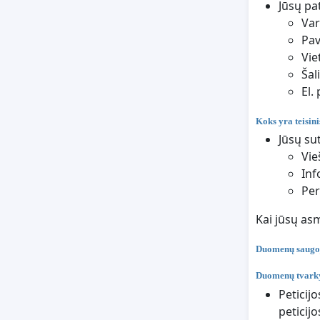
Jūsų pa
Va
Pa
Vie
Šal
El.
Koks yra teisin
Jūsų sut
Vie
Inf
Per
Kai jūsų as
Duomenų saugo
Duomenų tvarky
Peticij
peticij