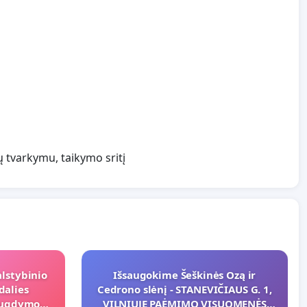
 tvarkymu, taikymo sritį
alstybinio
Išsaugokime Šeškinės Ozą ir
dalies
Cedrono slėnį - STANEVIČIAUS G. 1,
s ugdymo
VILNIUJE PAĖMIMO VISUOMENĖS