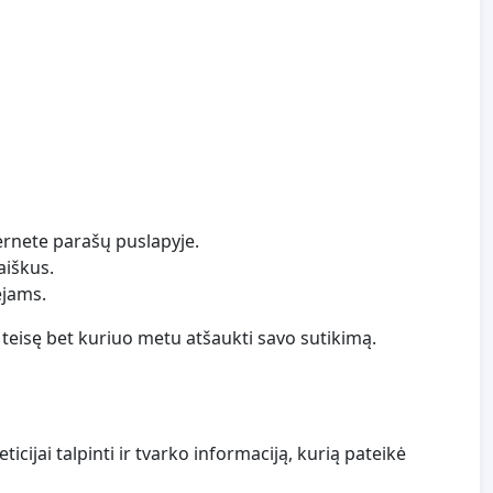
ternete parašų puslapyje.
aiškus.
ėjams.
teisę bet kuriuo metu atšaukti savo sutikimą.
cijai talpinti ir tvarko informaciją, kurią pateikė