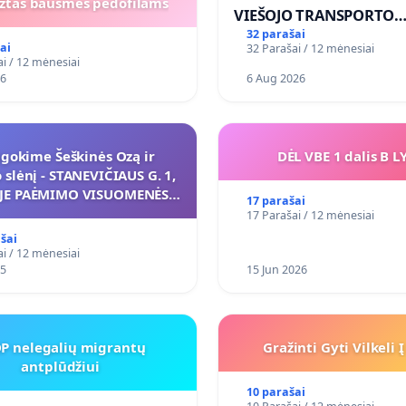
ežtas bausmes pedofilams
VIEŠOJO TRANSPORTO
SUSISIEKIMO GERINIM
32 parašai
ai
32 Parašai / 12 mėnesiai
VOSYLIUKŲ KAIME
i / 12 mėnesiai
26
6 Aug 2026
ugokime Šeškinės Ozą ir
DĖL VBE 1 dalis B L
slėnį - STANEVIČIAUS G. 1,
UJE PAĖMIMO VISUOMENĖS
17 parašai
KIAMS (IŠPIRKIMO) IR JO
17 Parašai / 12 mėnesiai
IKYMO VIEŠAJAI ŽELDYNŲ
šai
FUNKCIJAI
i / 12 mėnesiai
25
15 Jun 2026
P nelegalių migrantų
Gražinti Gyti Vilkeli 
antplūdžiui
10 parašai