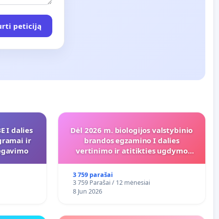
rti peticiją
 I dalies
Dėl 2026 m. biologijos valstybinio
gramai ir
brandos egzamino I dalies
regavimo
vertinimo ir atitikties ugdymo
programai
3 759 parašai
3 759 Parašai / 12 mėnesiai
8 Jun 2026