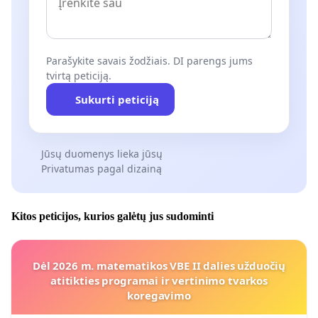
Parašykite savais žodžiais. DI parengs jums
tvirtą peticiją.
Sukurti peticiją
Jūsų duomenys lieka jūsų
Privatumas pagal dizainą
Kitos peticijos, kurios galėtų jus sudominti
Dėl 2026 m. matematikos VBE II dalies užduočių
atitikties programai ir vertinimo tvarkos
koregavimo