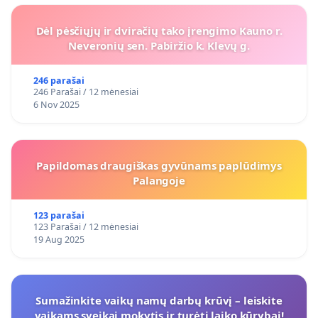
Dėl pėsčiųjų ir dviračių tako įrengimo Kauno r.
Neveronių sen. Pabiržio k. Klevų g.
246 parašai
246 Parašai / 12 mėnesiai
6 Nov 2025
Papildomas draugiškas gyvūnams paplūdimys
Palangoje
123 parašai
123 Parašai / 12 mėnesiai
19 Aug 2025
Sumažinkite vaikų namų darbų krūvį – leiskite
vaikams sveikai mokytis ir turėti laiko kūrybai!