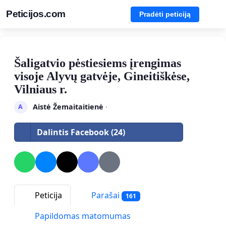
Peticijos.com
Pradėti peticiją
Šaligatvio pėstiesiems įrengimas
visoje Alyvų gatvėje, Gineitiškėse,
Vilniaus r.
Aistė Žemaitaitienė
·
A
Dalintis Facebook (24)
Peticija
Parašai
161
Papildomas matomumas