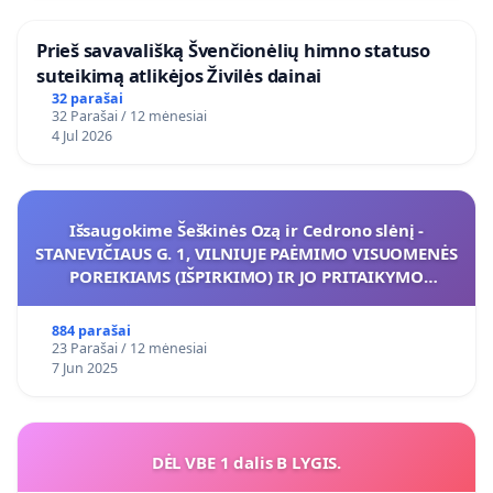
​Prieš savavališką Švenčionėlių himno statuso
suteikimą atlikėjos Živilės dainai
32 parašai
32 Parašai / 12 mėnesiai
4 Jul 2026
Išsaugokime Šeškinės Ozą ir Cedrono slėnį -
STANEVIČIAUS G. 1, VILNIUJE PAĖMIMO VISUOMENĖS
POREIKIAMS (IŠPIRKIMO) IR JO PRITAIKYMO
VIEŠAJAI ŽELDYNŲ FUNKCIJAI
884 parašai
23 Parašai / 12 mėnesiai
7 Jun 2025
DĖL VBE 1 dalis B LYGIS.