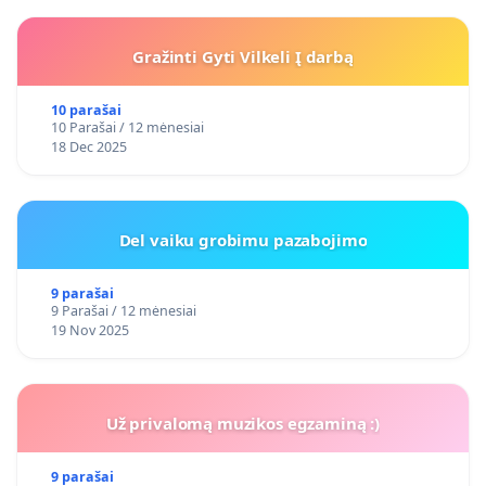
Gražinti Gyti Vilkeli Į darbą
10 parašai
10 Parašai / 12 mėnesiai
18 Dec 2025
Del vaiku grobimu pazabojimo
9 parašai
9 Parašai / 12 mėnesiai
19 Nov 2025
Už privalomą muzikos egzaminą :)
9 parašai