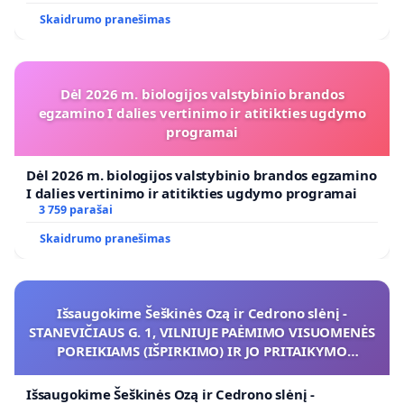
Skaidrumo pranešimas
Dėl 2026 m. biologijos valstybinio brandos
egzamino I dalies vertinimo ir atitikties ugdymo
programai
Dėl 2026 m. biologijos valstybinio brandos egzamino
I dalies vertinimo ir atitikties ugdymo programai
3 759 parašai
Skaidrumo pranešimas
Išsaugokime Šeškinės Ozą ir Cedrono slėnį -
STANEVIČIAUS G. 1, VILNIUJE PAĖMIMO VISUOMENĖS
POREIKIAMS (IŠPIRKIMO) IR JO PRITAIKYMO
VIEŠAJAI ŽELDYNŲ FUNKCIJAI
Išsaugokime Šeškinės Ozą ir Cedrono slėnį -