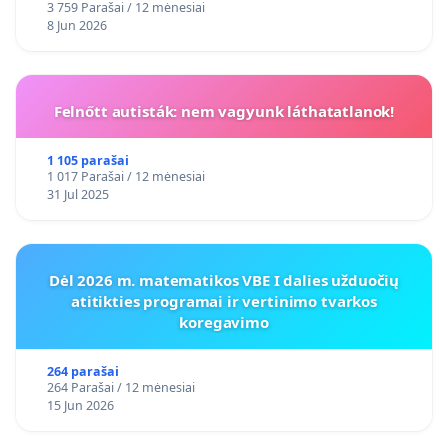
3 759 Parašai / 12 mėnesiai
8 Jun 2026
Felnőtt autisták: nem vagyunk láthatatlanok!
1 105 parašai
1 017 Parašai / 12 mėnesiai
31 Jul 2025
Dėl 2026 m. matematikos VBE I dalies užduočių
atitikties programai ir vertinimo tvarkos
koregavimo
264 parašai
264 Parašai / 12 mėnesiai
15 Jun 2026