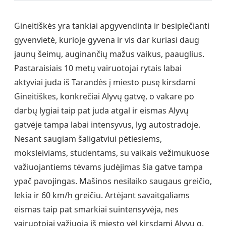
Gineitiškės yra tankiai apgyvendinta ir besiplečianti
gyvenvietė, kurioje gyvena ir vis dar kuriasi daug
jaunų šeimų, auginančių mažus vaikus, paauglius.
Pastaraisiais 10 metų vairuotojai rytais labai
aktyviai juda iš Tarandės į miesto pusę kirsdami
Gineitiškes, konkrečiai Alyvų gatvę, o vakare po
darbų lygiai taip pat juda atgal ir eismas Alyvų
gatvėje tampa labai intensyvus, lyg autostradoje.
Nesant saugiam šaligatviui pėtiesiems,
moksleiviams, studentams, su vaikais vežimukuose
važiuojantiems tėvams judėjimas šia gatve tampa
ypač pavojingas. Mašinos nesilaiko saugaus greičio,
lekia ir 60 km/h greičiu. Artėjant savaitgaliams
eismas taip pat smarkiai suintensyvėja, nes
vairuotojai važiuoja iš miesto vėl kirsdami Alyvų g.