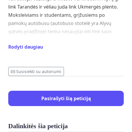
link Tarandės ir vėliau juda link Ukmergės plento.
Moksleiviams ir studentams, grįžusiems po
pamokų autobusu (autobuso stotelė yra Alyvų
gatvės pradžioje) tenka nesaugiai eiti link savo
namų per Alyvų gatvę baiminantis greitai lekiančių
Rodyti daugiau
mašinų. Kur saugiai pasitraukti nuo kelio - nėra.
Mes, Gineitiškių kaimo gyventojai, prašome
Vilniaus rajono savivaldybės neatidėliojant skirti
Susisiekti su autoriumi
lėšas ir įrengti saugų šaligatvį visoje Alyvų gatvėje
bei įrengi greičio apribojimo ženklus bei kalnelius.
Pasirašyti šią peticiją
Dalinkitės šia peticija