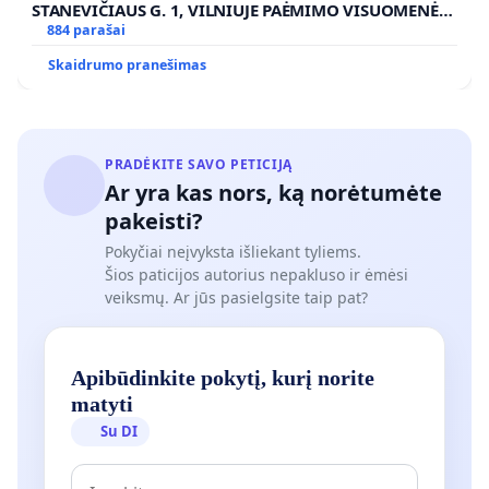
STANEVIČIAUS G. 1, VILNIUJE PAĖMIMO VISUOMENĖS
POREIKIAMS (IŠPIRKIMO) IR JO PRITAIKYMO VIEŠAJAI
884 parašai
ŽELDYNŲ FUNKCIJAI
Skaidrumo pranešimas
PRADĖKITE SAVO PETICIJĄ
Ar yra kas nors, ką norėtumėte
pakeisti?
Pokyčiai neįvyksta išliekant tyliems.
Šios paticijos autorius nepakluso ir ėmėsi
veiksmų. Ar jūs pasielgsite taip pat?
Apibūdinkite pokytį, kurį norite
matyti
Su DI