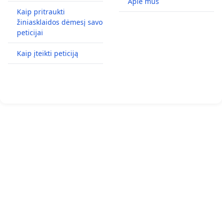
Apie mus
Kaip pritraukti
žiniasklaidos dėmesį savo
peticijai
Kaip įteikti peticiją