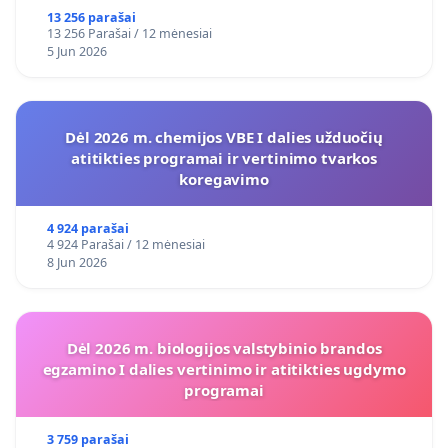
13 256 parašai
13 256 Parašai / 12 mėnesiai
5 Jun 2026
Dėl 2026 m. chemijos VBE I dalies užduočių
atitikties programai ir vertinimo tvarkos
koregavimo
4 924 parašai
4 924 Parašai / 12 mėnesiai
8 Jun 2026
Dėl 2026 m. biologijos valstybinio brandos
egzamino I dalies vertinimo ir atitikties ugdymo
programai
3 759 parašai