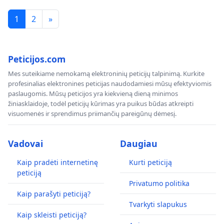
1
2
»
Peticijos.com
Mes suteikiame nemokamą elektroninių peticijų talpinimą. Kurkite
profesinalias elektronines peticijas naudodamiesi mūsų efektyviomis
paslaugomis. Mūsų peticijos yra kiekvieną dieną minimos
žiniasklaidoje, todėl peticijų kūrimas yra puikus būdas atkreipti
visuomenės ir sprendimus priimančių pareigūnų dėmesį.
Vadovai
Daugiau
Kaip pradėti internetinę
Kurti peticiją
peticiją
Privatumo politika
Kaip parašyti peticiją?
Tvarkyti slapukus
Kaip skleisti peticiją?