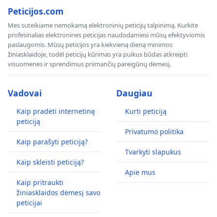
Peticijos.com
Mes suteikiame nemokamą elektroninių peticijų talpinimą. Kurkite
profesinalias elektronines peticijas naudodamiesi mūsų efektyviomis
paslaugomis. Mūsų peticijos yra kiekvieną dieną minimos
žiniasklaidoje, todėl peticijų kūrimas yra puikus būdas atkreipti
visuomenės ir sprendimus priimančių pareigūnų dėmesį.
Vadovai
Daugiau
Kaip pradėti internetinę
Kurti peticiją
peticiją
Privatumo politika
Kaip parašyti peticiją?
Tvarkyti slapukus
Kaip skleisti peticiją?
Apie mus
Kaip pritraukti
žiniasklaidos dėmesį savo
peticijai