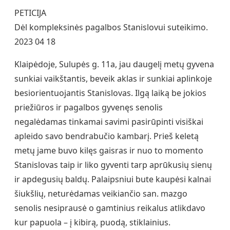
PETICIJA
Dėl kompleksinės pagalbos Stanislovui suteikimo.
2023 04 18
Klaipėdoje, Sulupės g. 11a, jau daugelį metų gyvena
sunkiai vaikštantis, beveik aklas ir sunkiai aplinkoje
besiorientuojantis Stanislovas. Ilgą laiką be jokios
priežiūros ir pagalbos gyvenęs senolis
negalėdamas tinkamai savimi pasirūpinti visiškai
apleido savo bendrabučio kambarį. Prieš keletą
metų jame buvo kilęs gaisras ir nuo to momento
Stanislovas taip ir liko gyventi tarp aprūkusių sienų
ir apdegusių baldų. Palaipsniui bute kaupėsi kalnai
šiukšlių, neturėdamas veikiančio san. mazgo
senolis nesiprausė o gamtinius reikalus atlikdavo
kur papuola – į kibirą, puodą, stiklainius.