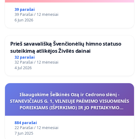
39 parašai
39 Parašai / 12 mėnesiai
6 Jun 2026
​Prieš savavališką Švenčionėlių himno statuso
suteikimą atlikėjos Živilės dainai
32 parašai
32 Parašai / 12 mėnesiai
4 Jul 2026
Išsaugokime Šeškinės Ozą ir Cedrono slėnį -
STANEVIČIAUS G. 1, VILNIUJE PAĖMIMO VISUOMENĖS
POREIKIAMS (IŠPIRKIMO) IR JO PRITAIKYMO
VIEŠAJAI ŽELDYNŲ FUNKCIJAI
884 parašai
22 Parašai / 12 mėnesiai
7 Jun 2025