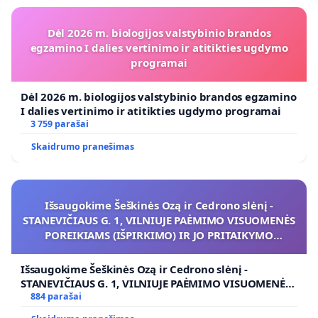
• Padėti surasti gimines (sesę), kuri galimai galėtų
įforminti Stanislovo globą
Dėl 2026 m. biologijos valstybinio brandos
egzamino I dalies vertinimo ir atitikties ugdymo
• Išsiaiškinti Stanislovo santaupų ir pensijos gavimo
programai
ir naudojimo klausimus
• Aiškiai informuoti visuomenę į kokią instituciją jie
Dėl 2026 m. biologijos valstybinio brandos egzamino
turėtų kreiptis panašiais atvejais
I dalies vertinimo ir atitikties ugdymo programai
3 759 parašai
Skaidrumo pranešimas
Stanislavo istorija:
https://www.youtube.com/playlist?list=PLnR-Mf-
Išsaugokime Šeškinės Ozą ir Cedrono slėnį -
TIvZ8ykDCHLkK7xxc6A9qWaF8d
STANEVIČIAUS G. 1, VILNIUJE PAĖMIMO VISUOMENĖS
POREIKIAMS (IŠPIRKIMO) IR JO PRITAIKYMO
VIEŠAJAI ŽELDYNŲ FUNKCIJAI
Išsaugokime Šeškinės Ozą ir Cedrono slėnį -
STANEVIČIAUS G. 1, VILNIUJE PAĖMIMO VISUOMENĖS
POREIKIAMS (IŠPIRKIMO) IR JO PRITAIKYMO VIEŠAJAI
884 parašai
ŽELDYNŲ FUNKCIJAI