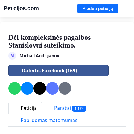
Peticijos.com
Pradėti peticiją
Dėl kompleksinės pagalbos
Stanislovui suteikimo.
Michail Andrijanov
·
M
Dalintis Facebook (169)
Peticija
Parašai
1 174
Papildomas matomumas