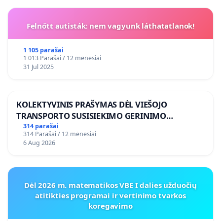
Felnőtt autisták: nem vagyunk láthatatlanok!
1 105 parašai
1 013 Parašai / 12 mėnesiai
31 Jul 2025
KOLEKTYVINIS PRAŠYMAS DĖL VIEŠOJO
TRANSPORTO SUSISIEKIMO GERINIMO
VOSYLIUKŲ KAIME
314 parašai
314 Parašai / 12 mėnesiai
6 Aug 2026
Dėl 2026 m. matematikos VBE I dalies užduočių
atitikties programai ir vertinimo tvarkos
koregavimo