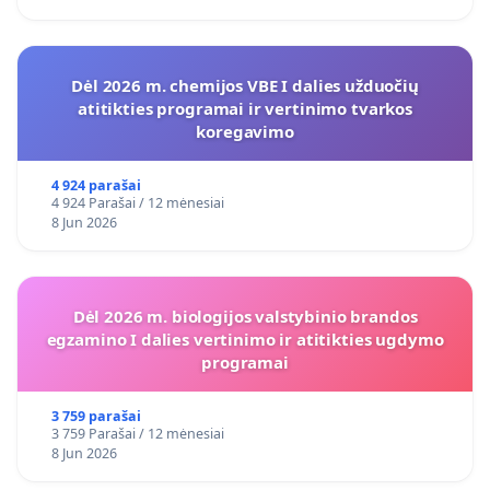
Dėl 2026 m. chemijos VBE I dalies užduočių
atitikties programai ir vertinimo tvarkos
koregavimo
4 924 parašai
4 924 Parašai / 12 mėnesiai
8 Jun 2026
Dėl 2026 m. biologijos valstybinio brandos
egzamino I dalies vertinimo ir atitikties ugdymo
programai
3 759 parašai
3 759 Parašai / 12 mėnesiai
8 Jun 2026