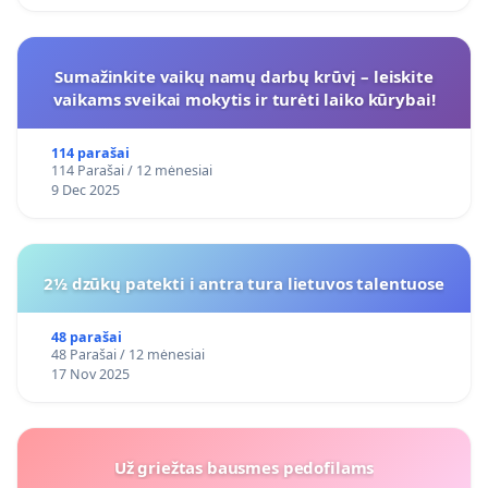
Sumažinkite vaikų namų darbų krūvį – leiskite
vaikams sveikai mokytis ir turėti laiko kūrybai!
114 parašai
114 Parašai / 12 mėnesiai
9 Dec 2025
2½ dzūkų patekti i antra tura lietuvos talentuose
48 parašai
48 Parašai / 12 mėnesiai
17 Nov 2025
Už griežtas bausmes pedofilams