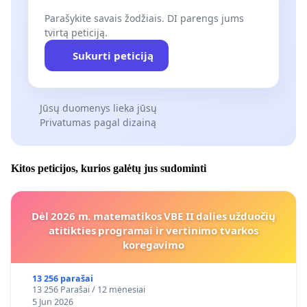
Parašykite savais žodžiais. DI parengs jums
tvirtą peticiją.
Sukurti peticiją
Jūsų duomenys lieka jūsų
Privatumas pagal dizainą
Kitos peticijos, kurios galėtų jus sudominti
Dėl 2026 m. matematikos VBE II dalies užduočių
atitikties programai ir vertinimo tvarkos
koregavimo
13 256 parašai
13 256 Parašai / 12 mėnesiai
5 Jun 2026