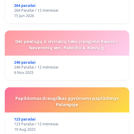
264 parašai
264 Parašai / 12 mėnesiai
15 Jun 2026
Dėl pėsčiųjų ir dviračių tako įrengimo Kauno r.
Neveronių sen. Pabiržio k. Klevų g.
246 parašai
246 Parašai / 12 mėnesiai
6 Nov 2025
Papildomas draugiškas gyvūnams paplūdimys
Palangoje
123 parašai
123 Parašai / 12 mėnesiai
19 Aug 2025