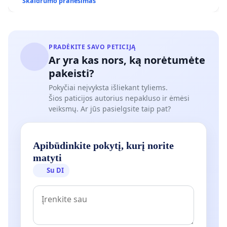
Skaidrumo pranešimas
PRADĖKITE SAVO PETICIJĄ
Ar yra kas nors, ką norėtumėte
pakeisti?
Pokyčiai neįvyksta išliekant tyliems.
Šios paticijos autorius nepakluso ir ėmėsi
veiksmų. Ar jūs pasielgsite taip pat?
Apibūdinkite pokytį, kurį norite
matyti
Su DI