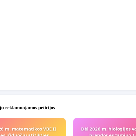
jų reklamuojamos peticijos
26 m. matematikos VBE II
Dėl 2026 m. biologijos v
ies užduočių atitikties
brandos egzamino I 