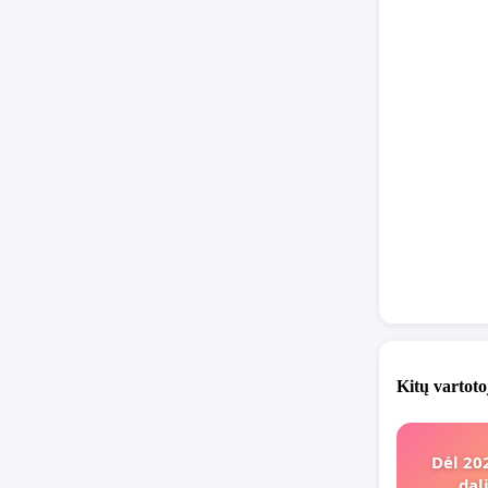
Kitų vartoto
Dėl 20
dal