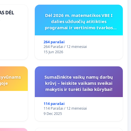
AS DĖL
Dėl 2026 m. matematikos VBE I
dalies užduočių atitikties
O
programai ir vertinimo tvarkos
koregavimo
264 parašai
264 Parašai / 12 mėnesiai
15 Jun 2026
 gyvūnams
Sumažinkite vaikų namų darbų
goje
krūvį – leiskite vaikams sveikai
mokytis ir turėti laiko kūrybai!
114 parašai
114 Parašai / 12 mėnesiai
9 Dec 2025