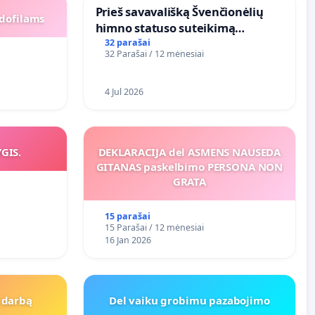
​Prieš savavališką Švenčionėlių
dofilams
himno statuso suteikimą
atlikėjos Živilės dainai
32 parašai
32 Parašai / 12 mėnesiai
4 Jul 2026
YGIS.
DEKLARACIJA del ASMENS NAUSEDA
GITANAS paskelbimo PERSONA NON
GRATA
15 parašai
15 Parašai / 12 mėnesiai
16 Jan 2026
Į darbą
Del vaiku grobimu pazabojimo