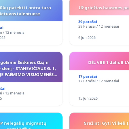
ūkų patekti i antra tura
Už griežtas bausmes pe
lietuvos talentuose
39 parašai
39 Parašai / 12 mėnesiai
ai
i / 12 mėnesiai
025
6 Jun 2026
ugokime Šeškinės Ozą ir
DĖL VBE 1 dalis B L
slėnį - STANEVIČIAUS G. 1,
UJE PAĖMIMO VISUOMENĖS
17 parašai
KIAMS (IŠPIRKIMO) IR JO
17 Parašai / 12 mėnesiai
IKYMO VIEŠAJAI ŽELDYNŲ
šai
FUNKCIJAI
i / 12 mėnesiai
25
15 Jun 2026
P nelegalių migrantų
Gražinti Gyti Vilkeli 