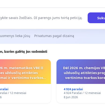
Suku
ykite savais žodžiais. DI parengs jums tvirtą peticiją.
duomenys lieka jūsų
Privatumas pagal dizainą
jos, kurios galėtų jus sudominti
26 m. matematikos VBE II
Dėl 2026 m. chemijos VBE
ies užduočių atitikties
užduočių atitikties pro
mai ir vertinimo tvarkos
vertinimo tvarkos ko
koregavimo
arašai
4 924 parašai
rašai / 12 mėnesiai
4 924 Parašai / 12 mėnesiai
26
8 Jun 2026