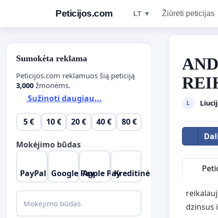
Peticijos.com
Žiūrėti peticijas
LT ▼
Sumokėta reklama
AND
Peticijos.com reklamuos šią peticiją
REI
3,000
žmonėms.
Sužinoti daugiau...
Liuci
L
5 €
10 €
20 €
40 €
80 €
Dal
Mokėjimo būdas
Petic
PayPal
Google Pay
Apple Pay
Kreditinė kordelė
reikalau
Mokėjimo būdas
dzinsus 