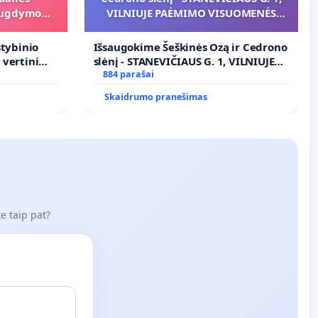
s ugdymo
VILNIUJE PAĖMIMO VISUOMENĖS
POREIKIAMS (IŠPIRKIMO) IR JO
PRITAIKYMO VIEŠAJAI ŽELDYNŲ
stybinio
Išsaugokime Šeškinės Ozą ir Cedrono
FUNKCIJAI
s vertinimo
slėnį - STANEVIČIAUS G. 1, VILNIUJE
ramai
PAĖMIMO VISUOMENĖS POREIKIAMS
884 parašai
(IŠPIRKIMO) IR JO PRITAIKYMO
Skaidrumo pranešimas
VIEŠAJAI ŽELDYNŲ FUNKCIJAI
e taip pat?