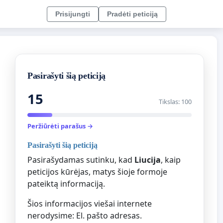
Prisijungti
Pradėti peticiją
Pasirašyti šią peticiją
15
Tikslas: 100
Peržiūrėti parašus →
Pasirašyti šią peticiją
Pasirašydamas sutinku, kad
Liucija
, kaip
peticijos kūrėjas, matys šioje formoje
pateiktą informaciją.
Šios informacijos viešai internete
nerodysime: El. pašto adresas.