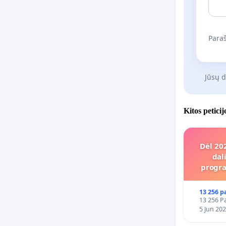
Paraš
Jūsų 
Kitos petici
Dėl 20
dal
progra
13 256 p
13 256 Pa
5 Jun 20