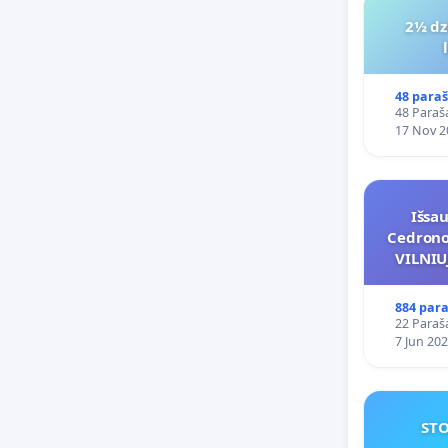
2½ dz
48 paraš
48 Paraša
17 Nov 2
Išsa
Cedrono 
VILNI
POREI
PRITA
884 para
22 Paraša
7 Jun 20
STO