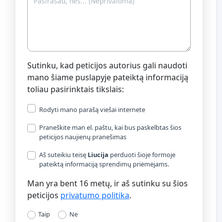
Sutinku, kad peticijos autorius gali naudoti
mano šiame puslapyje pateiktą informaciją
toliau pasirinktais tikslais:
Rodyti mano parašą viešai internete
Praneškite man el. paštu, kai bus paskelbtas šios
peticijos naujienų pranešimas
Aš suteikiu teisę
Liucija
perduoti šioje formoje
pateiktą informaciją sprendimų priėmėjams.
Man yra bent 16 metų, ir aš sutinku su šios
peticijos
privatumo politika
.
Taip
Ne