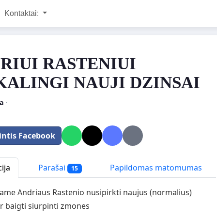
Kontaktai:
RIUI RASTENIUI
KALINGI NAUJI DZINSAI
ja
·
intis Facebook
ija
Parašai
Papildomas matomumas
15
jame Andriaus Rastenio nusipirkti naujus (normalius)
ir baigti siurpinti zmones