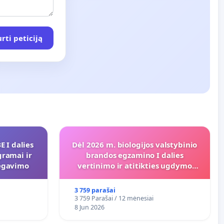
rti peticiją
 I dalies
Dėl 2026 m. biologijos valstybinio
gramai ir
brandos egzamino I dalies
regavimo
vertinimo ir atitikties ugdymo
programai
3 759 parašai
3 759 Parašai / 12 mėnesiai
8 Jun 2026