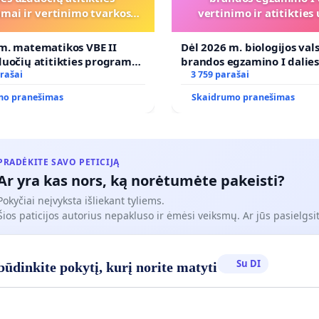
mai ir vertinimo tvarkos
vertinimo ir atitiktie
koregavimo
programai
m. matematikos VBE II
Dėl 2026 m. biologijos val
duočių atitikties programai
brandos egzamino I dalie
imo tvarkos koregavimo
rašai
ir atitikties ugdymo prog
3 759 parašai
mo pranešimas
Skaidrumo pranešimas
PRADĖKITE SAVO PETICIJĄ
Ar yra kas nors, ką norėtumėte pakeisti?
Pokyčiai neįvyksta išliekant tyliems.
Šios paticijos autorius nepakluso ir ėmėsi veiksmų. Ar jūs pasielgsit
Su DI
ūdinkite pokytį, kurį norite matyti