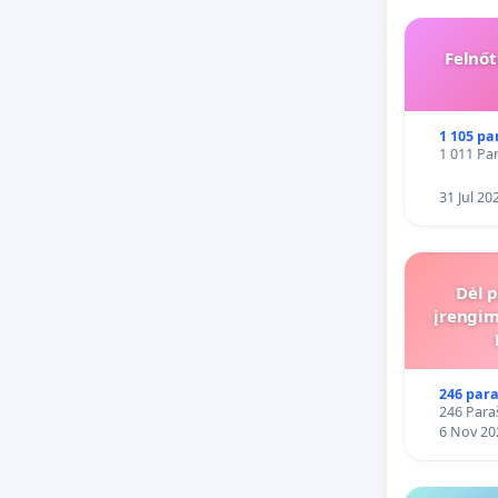
Felnőt
1 105 pa
1 011 Par
31 Jul 20
Dėl p
įrengim
246 para
246 Para
6 Nov 20