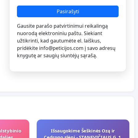
Pasirašyti
Gausite parašo patvirtinimui reikalingą
nuorodą elektroniniu paštu. Siekiant
užtikrinti, kad gautumėte el. laiškus,
pridėkite
info@peticijos.com
į savo adresų
knygutę ar saugių siuntėjų sąrašą.
alstybinio
Išsaugokime Šeškinės Ozą ir
dalies
Cedrono slėnį - STANEVIČIAUS G. 1,