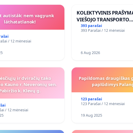
KOLEKTYVINIS PRAŠYM
t autisták: nem vagyunk
VIEŠOJO TRANSPORTO
láthatatlanok!
SUSISIEKIMO GERINIM
393 parašai
393 Parašai / 12 mėnesiai
VOSYLIUKŲ KAIME
rašai
ašai / 12 mėnesiai
25
6 Aug 2026
ėsčiųjų ir dviračių tako
Papildomas draugiškas
o Kauno r. Neveronių sen.
paplūdimys Palan
Pabiržio k. Klevų g.
123 parašai
123 Parašai / 12 mėnesiai
šai
šai / 12 mėnesiai
25
19 Aug 2025