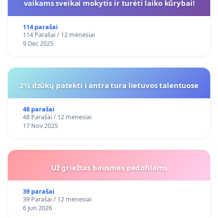
vaikams sveikai mokytis ir turėti laiko kūrybai!
114 parašai
114 Parašai / 12 mėnesiai
9 Dec 2025
2½ dzūkų patekti i antra tura lietuvos talentuose
48 parašai
48 Parašai / 12 mėnesiai
17 Nov 2025
Už griežtas bausmes pedofilams
39 parašai
39 Parašai / 12 mėnesiai
6 Jun 2026