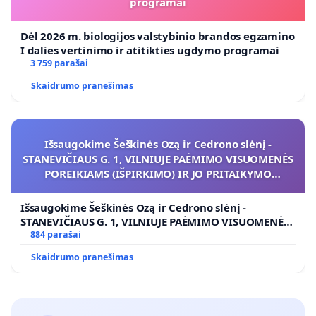
programai
Dėl 2026 m. biologijos valstybinio brandos egzamino
I dalies vertinimo ir atitikties ugdymo programai
3 759 parašai
Skaidrumo pranešimas
Išsaugokime Šeškinės Ozą ir Cedrono slėnį -
STANEVIČIAUS G. 1, VILNIUJE PAĖMIMO VISUOMENĖS
POREIKIAMS (IŠPIRKIMO) IR JO PRITAIKYMO
VIEŠAJAI ŽELDYNŲ FUNKCIJAI
Išsaugokime Šeškinės Ozą ir Cedrono slėnį -
STANEVIČIAUS G. 1, VILNIUJE PAĖMIMO VISUOMENĖS
POREIKIAMS (IŠPIRKIMO) IR JO PRITAIKYMO VIEŠAJAI
884 parašai
ŽELDYNŲ FUNKCIJAI
Skaidrumo pranešimas