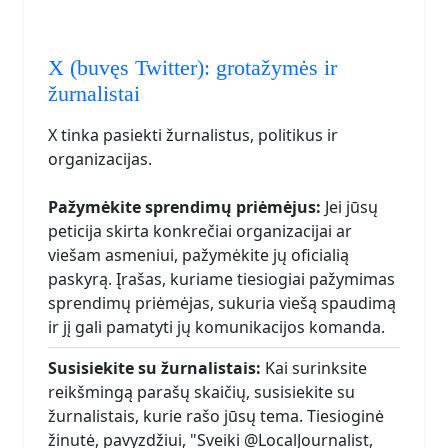
X (buvęs Twitter): grotažymės ir
žurnalistai
X tinka pasiekti žurnalistus, politikus ir
organizacijas.
Pažymėkite sprendimų priėmėjus:
Jei jūsų
peticija skirta konkrečiai organizacijai ar
viešam asmeniui, pažymėkite jų oficialią
paskyrą. Įrašas, kuriame tiesiogiai pažymimas
sprendimų priėmėjas, sukuria viešą spaudimą
ir jį gali pamatyti jų komunikacijos komanda.
Susisiekite su žurnalistais:
Kai surinksite
reikšmingą parašų skaičių, susisiekite su
žurnalistais, kurie rašo jūsų tema. Tiesioginė
žinutė, pavyzdžiui, "Sveiki @LocalJournalist,