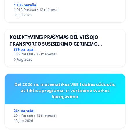
1 105 parašai
1 013 Parašai / 12 mėnesiai
31 Jul 2025
KOLEKTYVINIS PRAŠYMAS DĖL VIEŠOJO
TRANSPORTO SUSISIEKIMO GERINIMO
VOSYLIUKŲ KAIME
336 parašai
336 Parašai / 12 mėnesiai
6 Aug 2026
Dėl 2026 m. matematikos VBE I dalies užduočių
atitikties programai ir vertinimo tvarkos
koregavimo
264 parašai
264 Parašai / 12 mėnesiai
15 Jun 2026