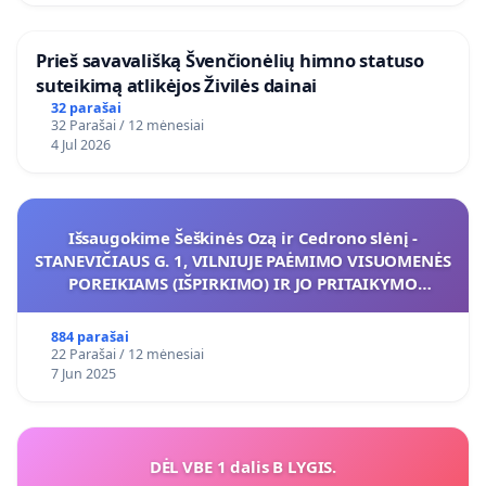
​Prieš savavališką Švenčionėlių himno statuso
suteikimą atlikėjos Živilės dainai
32 parašai
32 Parašai / 12 mėnesiai
4 Jul 2026
Išsaugokime Šeškinės Ozą ir Cedrono slėnį -
STANEVIČIAUS G. 1, VILNIUJE PAĖMIMO VISUOMENĖS
POREIKIAMS (IŠPIRKIMO) IR JO PRITAIKYMO
VIEŠAJAI ŽELDYNŲ FUNKCIJAI
884 parašai
22 Parašai / 12 mėnesiai
7 Jun 2025
DĖL VBE 1 dalis B LYGIS.