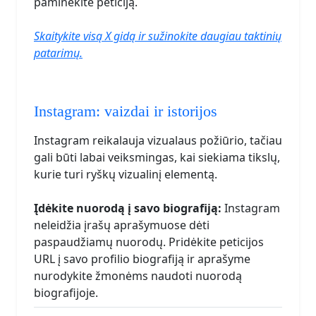
paminėkite peticiją.
Skaitykite visą X gidą ir sužinokite daugiau taktinių
patarimų.
Instagram: vaizdai ir istorijos
Instagram reikalauja vizualaus požiūrio, tačiau
gali būti labai veiksmingas, kai siekiama tikslų,
kurie turi ryškų vizualinį elementą.
Įdėkite nuorodą į savo biografiją:
Instagram
neleidžia įrašų aprašymuose dėti
paspaudžiamų nuorodų. Pridėkite peticijos
URL į savo profilio biografiją ir aprašyme
nurodykite žmonėms naudoti nuorodą
biografijoje.