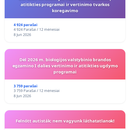
atitikties programai ir vertinimo tvarkos
koregavimo
4 924 parašai
4 924 Parašai / 12 mėnesiai
8 Jun 2026
Dėl 2026 m. biologijos valstybinio brandos
egzamino I dalies vertinimo ir atitikties ugdymo
programai
3 759 parašai
3 759 Parašai / 12 mėnesiai
8 Jun 2026
Felnőtt autisták: nem vagyunk láthatatlanok!