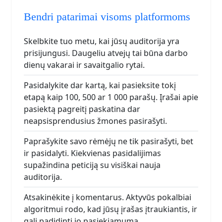
Bendri patarimai visoms platformoms
Skelbkite tuo metu, kai jūsų auditorija yra
prisijungusi. Daugeliu atvejų tai būna darbo
dienų vakarai ir savaitgalio rytai.
Pasidalykite dar kartą, kai pasieksite tokį
etapą kaip 100, 500 ar 1 000 parašų. Įrašai apie
pasiektą pagreitį paskatina dar
neapsisprendusius žmones pasirašyti.
Paprašykite savo rėmėjų ne tik pasirašyti, bet
ir pasidalyti. Kiekvienas pasidalijimas
supažindina peticiją su visiškai nauja
auditorija.
Atsakinėkite į komentarus. Aktyvūs pokalbiai
algoritmui rodo, kad jūsų įrašas įtraukiantis, ir
gali padidinti jo pasiekiamumą.