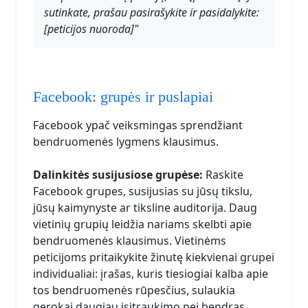
sutinkate, prašau pasirašykite ir pasidalykite:
[peticijos nuoroda]"
Facebook: grupės ir puslapiai
Facebook ypač veiksmingas sprendžiant
bendruomenės lygmens klausimus.
Dalinkitės susijusiose grupėse:
Raskite
Facebook grupes, susijusias su jūsų tikslu,
jūsų kaimynyste ar tiksline auditorija. Daug
vietinių grupių leidžia nariams skelbti apie
bendruomenės klausimus. Vietinėms
peticijoms pritaikykite žinutę kiekvienai grupei
individualiai: įrašas, kuris tiesiogiai kalba apie
tos bendruomenės rūpesčius, sulaukia
gerokai daugiau įsitraukimo nei bendras