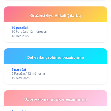
Gražinti Gyti Vilkeli Į darbą
10 parašai
10 Parašai / 12 mėnesiai
18 Dec 2025
Del vaiku grobimu pazabojimo
9 parašai
9 Parašai / 12 mėnesiai
19 Nov 2025
Už privalomą muzikos egzaminą :)