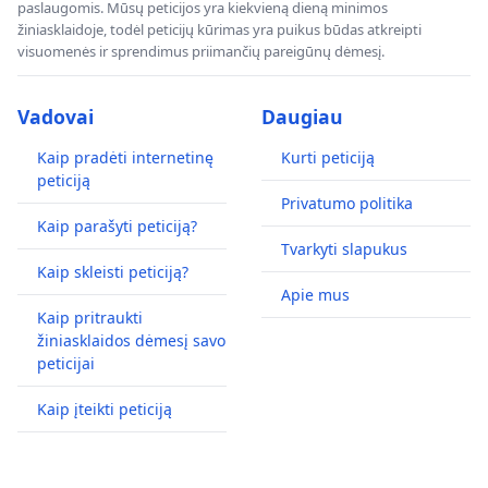
paslaugomis. Mūsų peticijos yra kiekvieną dieną minimos
žiniasklaidoje, todėl peticijų kūrimas yra puikus būdas atkreipti
visuomenės ir sprendimus priimančių pareigūnų dėmesį.
Vadovai
Daugiau
Kaip pradėti internetinę
Kurti peticiją
peticiją
Privatumo politika
Kaip parašyti peticiją?
Tvarkyti slapukus
Kaip skleisti peticiją?
Apie mus
Kaip pritraukti
žiniasklaidos dėmesį savo
peticijai
Kaip įteikti peticiją