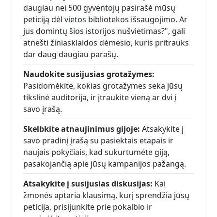
daugiau nei 500 gyventojų pasirašė mūsų
peticiją dėl vietos bibliotekos išsaugojimo. Ar
jus domintų šios istorijos nušvietimas?", gali
atnešti žiniasklaidos dėmesio, kuris pritrauks
dar daug daugiau parašų.
Naudokite susijusias grotažymes:
Pasidomėkite, kokias grotažymes seka jūsų
tikslinė auditorija, ir įtraukite vieną ar dvi į
savo įrašą.
Skelbkite atnaujinimus gijoje:
Atsakykite į
savo pradinį įrašą su pasiektais etapais ir
naujais pokyčiais, kad sukurtumėte giją,
pasakojančią apie jūsų kampanijos pažangą.
Atsakykite į susijusias diskusijas:
Kai
žmonės aptaria klausimą, kurį sprendžia jūsų
peticija, prisijunkite prie pokalbio ir