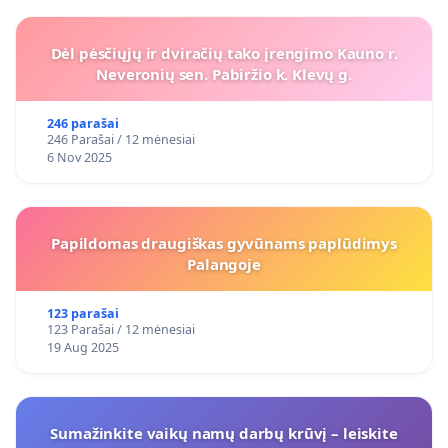
Dėl pėsčiųjų ir dviračių tako įrengimo Kauno r.
Neveronių sen. Pabiržio k. Klevų g.
246 parašai
246 Parašai / 12 mėnesiai
6 Nov 2025
Papildomas draugiškas gyvūnams paplūdimys
Palangoje
123 parašai
123 Parašai / 12 mėnesiai
19 Aug 2025
Sumažinkite vaikų namų darbų krūvį – leiskite