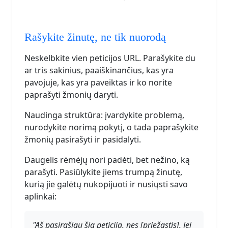
Rašykite žinutę, ne tik nuorodą
Neskelbkite vien peticijos URL. Parašykite du
ar tris sakinius, paaiškinančius, kas yra
pavojuje, kas yra paveiktas ir ko norite
paprašyti žmonių daryti.
Naudinga struktūra: įvardykite problemą,
nurodykite norimą pokytį, o tada paprašykite
žmonių pasirašyti ir pasidalyti.
Daugelis rėmėjų nori padėti, bet nežino, ką
parašyti. Pasiūlykite jiems trumpą žinutę,
kurią jie galėtų nukopijuoti ir nusiųsti savo
aplinkai:
"Aš pasirašiau šią peticiją, nes [priežastis]. Jei