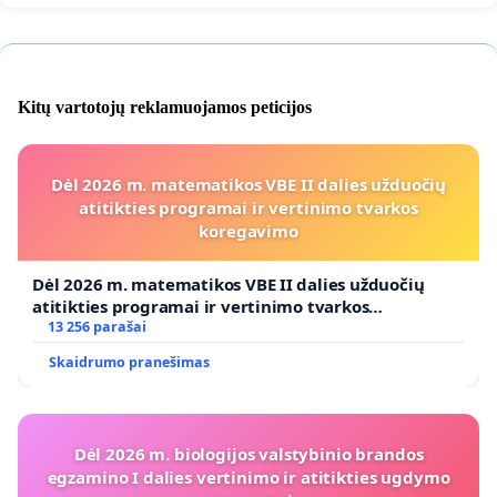
Kitų vartotojų reklamuojamos peticijos
Dėl 2026 m. matematikos VBE II dalies užduočių
atitikties programai ir vertinimo tvarkos
koregavimo
Dėl 2026 m. matematikos VBE II dalies užduočių
atitikties programai ir vertinimo tvarkos
koregavimo
13 256 parašai
Skaidrumo pranešimas
Dėl 2026 m. biologijos valstybinio brandos
egzamino I dalies vertinimo ir atitikties ugdymo