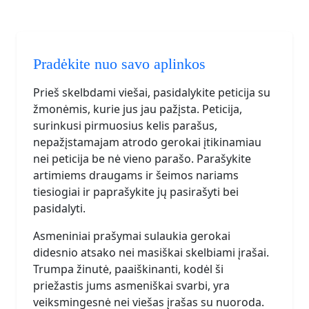
Pradėkite nuo savo aplinkos
Prieš skelbdami viešai, pasidalykite peticija su
žmonėmis, kurie jus jau pažįsta. Peticija,
surinkusi pirmuosius kelis parašus,
nepažįstamajam atrodo gerokai įtikinamiau
nei peticija be nė vieno parašo. Parašykite
artimiems draugams ir šeimos nariams
tiesiogiai ir paprašykite jų pasirašyti bei
pasidalyti.
Asmeniniai prašymai sulaukia gerokai
didesnio atsako nei masiškai skelbiami įrašai.
Trumpa žinutė, paaiškinanti, kodėl ši
priežastis jums asmeniškai svarbi, yra
veiksmingesnė nei viešas įrašas su nuoroda.