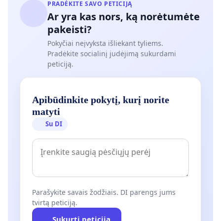
PRADĖKITE SAVO PETICIJĄ
Ar yra kas nors, ką norėtumėte
pakeisti?
Pokyčiai neįvyksta išliekant tyliems.
Pradėkite socialinį judėjimą sukurdami
peticiją.
Apibūdinkite pokytį, kurį norite
matyti
Su DI
Parašykite savais žodžiais. DI parengs jums
tvirtą peticiją.
Sukurti peticiją