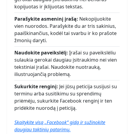
kopijuotas ir įklijuotas tekstas.
Parašykite asmeninį įrašą:
Nekopijuokite
vien nuorodos. Parašykite du ar tris sakinius,
paaiškinančius, kodėl tai svarbu ir ko prašote
žmonių daryti.
Naudokite paveikslėlį:
Įrašai su paveikslėliu
sulaukia gerokai daugiau įsitraukimo nei vien
tekstiniai įrašai. Naudokite nuotrauką,
iliustruojančią problemą.
Sukurkite renginį:
Jei jūsų peticija susijusi su
terminu arba susitikimu su sprendimų
priėmėju, sukurkite Facebook renginį ir ten
pridėkite nuorodą į peticiją.
Skaitykite visą „Facebook“ gidą ir sužinokite
daugiau taktinių patarimų.