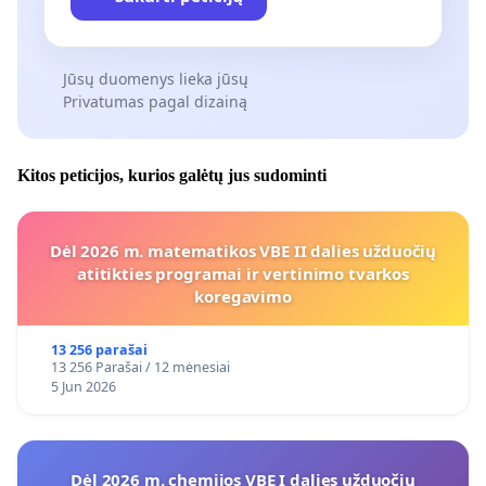
Jūsų duomenys lieka jūsų
Privatumas pagal dizainą
Kitos peticijos, kurios galėtų jus sudominti
Dėl 2026 m. matematikos VBE II dalies užduočių
atitikties programai ir vertinimo tvarkos
koregavimo
13 256 parašai
13 256 Parašai / 12 mėnesiai
5 Jun 2026
Dėl 2026 m. chemijos VBE I dalies užduočių