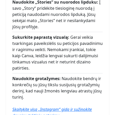
Naudokite „Stories“ su nuorodos lipduku:
Į
savo „Story“ pridėkite tiesioginę nuorodą į
peticiją naudodami nuorodos lipduką. Jūsų
sekėjai mato „Stories“ net ir nesilankydami
jūsų profilyje.
Sukurkite paprastą vizualą:
Gerai veikia
tvarkingas paveikslėlis su peticijos pavadinimu
ir raginimu veikti. Nemokami įrankiai, tokie
kaip Canva, leidžia lengvai sukurti dalijimuisi
tinkamus vizualus net ir neturint dizaino
patirties.
Naudokite grotažymes:
Naudokite bendrų ir
konkrečių su jūsų tikslu susijusių grotažymių
derinį, kad nauji žmonės lengviau atrastų jūsų
turinį.
Skaitykite visą „Instagram“ gidą ir sužinokite