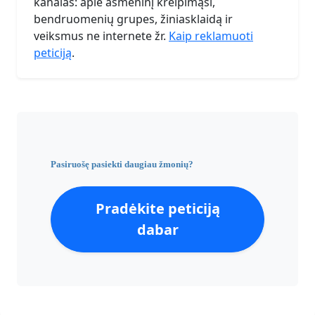
kanalas: apie asmeninį kreipimąsi,
bendruomenių grupes, žiniasklaidą ir
veiksmus ne internete žr.
Kaip reklamuoti
peticiją
.
Pasiruošę pasiekti daugiau žmonių?
Pradėkite peticiją
dabar