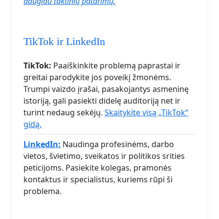
daugiau taktinių patarimų.
TikTok ir LinkedIn
TikTok:
Paaiškinkite problemą paprastai ir
greitai parodykite jos poveikį žmonėms.
Trumpi vaizdo įrašai, pasakojantys asmeninę
istoriją, gali pasiekti didelę auditoriją net ir
turint nedaug sekėjų.
Skaitykite visą „TikTok“
gidą.
LinkedIn:
Naudinga profesinėms, darbo
vietos, švietimo, sveikatos ir politikos srities
peticijoms. Pasiekite kolegas, pramonės
kontaktus ir specialistus, kuriems rūpi ši
problema.