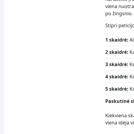
viena nuotra
po žingsnio.
Stipri petici
1 skaidrė:
Ai
2 skaidrė:
Ka
3 skaidrė:
Ko
4 skaidrė:
Ko
5 skaidrė:
Ko
Paskutinė s
Kiekviena ska
viena idėja v