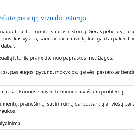
skite peticiją vizualia istorija
audotojai turi greitai suprasti istoriją. Geras peticijos įraš
imus: kas vyksta, kam tai daro poveikį, kas gali tai pakeisti i
 dabar.
izualią istoriją pradėkite nuo paprastos medžiagos:
etos, paslaugos, gyvūno, mokyklos, gatvės, pastato ar be
o įrašai, kuriuose paveikti žmonės paaiškina problemą
kumentų, pranešimų, susirinkimų darbotvarkių ar viešų par
raukos
alyginimai