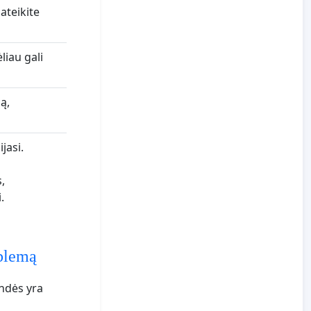
ateikite
liau gali
ą,
jasi.
,
.
oblemą
undės yra