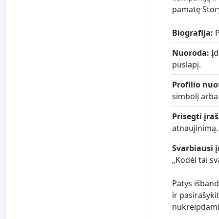
pamatę Story,
Biografija:
P
Nuoroda:
Įd
puslapį.
Profilio nu
simbolį arba 
Prisegti įraš
atnaujinimą.
Svarbiausi į
„Kodėl tai sv
Patys išbandy
ir pasirašykit
nukreipdami 