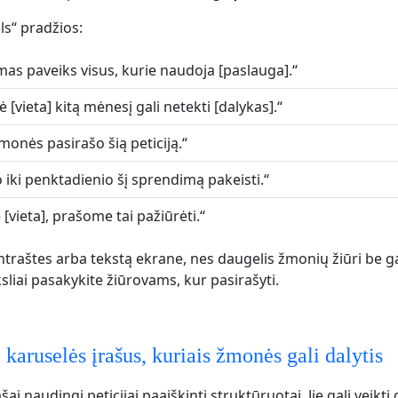
ls“ pradžios:
mas paveiks visus, kurie naudoja [paslauga].“
 [vieta] kitą mėnesį gali netekti [dalykas].“
monės pasirašo šią peticiją.“
o iki penktadienio šį sprendimą pakeisti.“
 [vieta], prašome tai pažiūrėti.“
traštes arba tekstą ekrane, nes daugelis žmonių žiūri be g
sliai pasakykite žiūrovams, kur pasirašyti.
 karuselės įrašus, kuriais žmonės gali dalytis
šai naudingi peticijai paaiškinti struktūruotai. Jie gali veikti