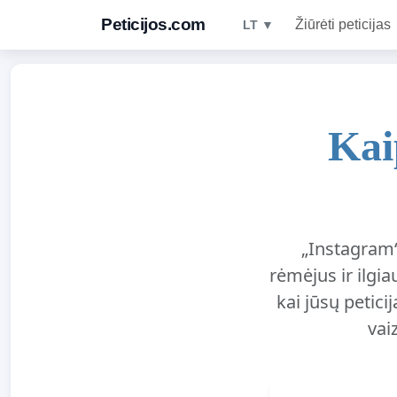
Peticijos.com
Žiūrėti peticijas
LT ▼
Kai
„Instagram“ 
rėmėjus ir ilgia
kai jūsų petici
vai