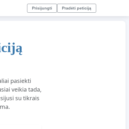
Prisijungti
Pradėti peticiją
ciją
liai pasiekti
siai veikia tada,
ijusi su tikrais
ema.