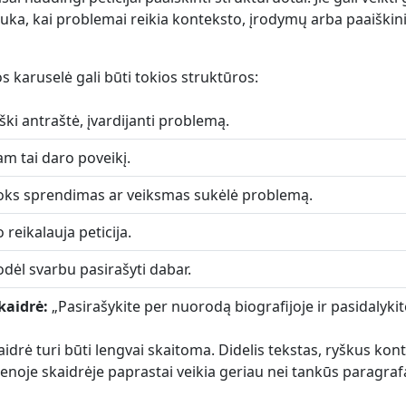
uka, kai problemai reikia konteksto, įrodymų arba paaiškin
jos karuselė gali būti tokios struktūros:
ški antraštė, įvardijanti problemą.
m tai daro poveikį.
ks sprendimas ar veiksmas sukėlė problemą.
 reikalauja peticija.
dėl svarbu pasirašyti dabar.
kaidrė:
„Pasirašykite per nuorodą biografijoje ir pasidalykite
idrė turi būti lengvai skaitoma. Didelis tekstas, ryškus kont
ienoje skaidrėje paprastai veikia geriau nei tankūs paragrafa