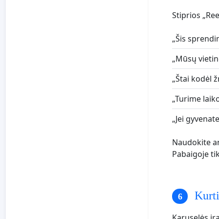
Stiprios „Ree
„Šis sprendi
„Mūsų vietinė
„Štai kodėl ž
„Turime laik
„Jei gyvenate
Naudokite an
Pabaigoje tik
Kurti
Karuselės įra