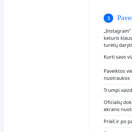
Paver
„Instagram“ n
keturis klaus
turėtų daryti
Kurti savo v
Paveiktos vi
nuotraukos
Trumpi vaizd
Oficialių do
ekrano nuot
Prieš ir po p