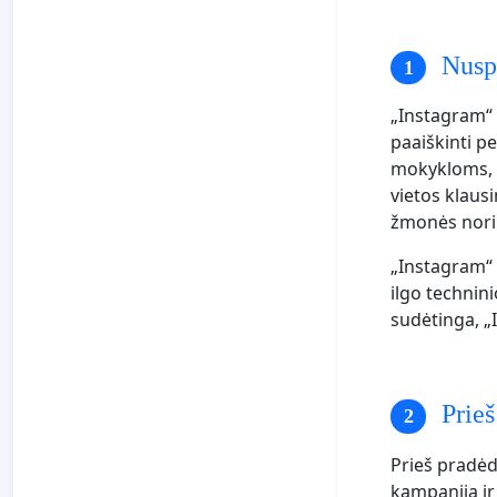
Nuspr
„Instagram“ 
paaiškinti p
mokykloms, 
vietos klaus
žmonės nori 
„Instagram“ 
ilgo technini
sudėtinga, „
Prieš
Prieš pradėd
kampaniją ir