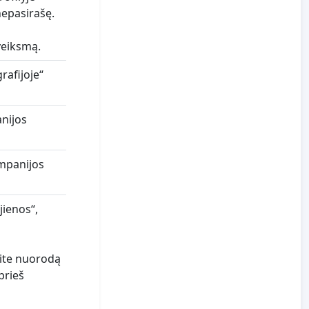
nepasirašę.
veiksmą.
rafijoje“
nijos
ampanijos
jienos“,
ėkite nuorodą
 prieš