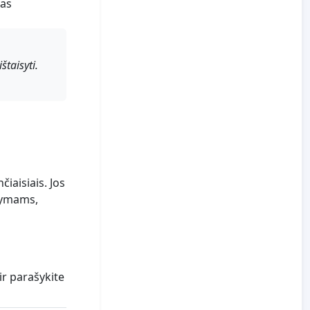
nas
štaisyti.
iaisiais. Jos
ašymams,
ir parašykite