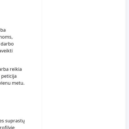
rba
emoms,
 darbo
veikti
rba reikia
peticija
vienu metu.
des suprastų
ofilyje