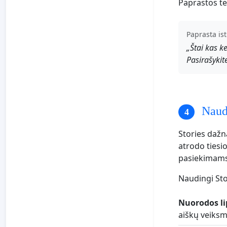
Paprastos te
Paprasta ist
„Štai kas ke
Pasirašykit
Naudo
Stories dažn
atrodo tiesi
pasiekimams
Naudingi Sto
Nuorodos li
aiškų veiksmą