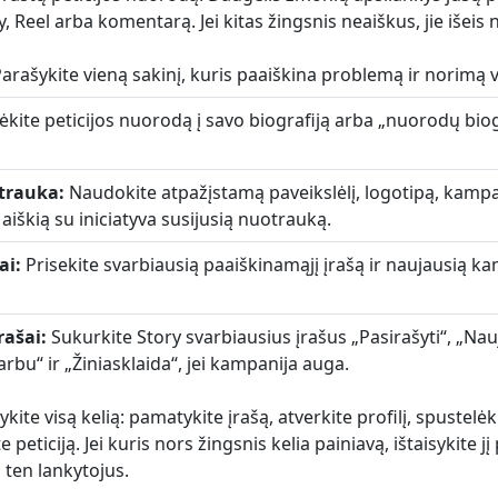
 Reel arba komentarą. Jei kitas žingsnis neaiškus, jie išeis 
arašykite vieną sakinį, kuris paaiškina problemą ir norimą 
ėkite peticijos nuorodą į savo biografiją arba „nuorodų biog
otrauka:
Naudokite atpažįstamą paveikslėlį, logotipą, kampa
aiškią su iniciatyva susijusią nuotrauką.
ai:
Prisekite svarbiausią paaiškinamąjį įrašą ir naujausią k
rašai:
Sukurkite Story svarbiausius įrašus „Pasirašyti“, „Nau
arbu“ ir „Žiniasklaida“, jei kampanija auga.
kite visą kelią: pamatykite įrašą, atverkite profilį, spustel
e peticiją. Jei kuris nors žingsnis kelia painiavą, ištaisykite jį
ten lankytojus.