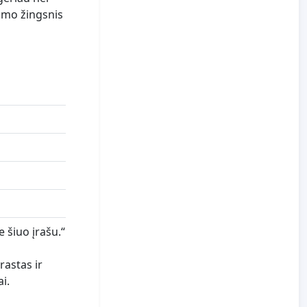
imo žingsnis
 šiuo įrašu.“
rastas ir
i.