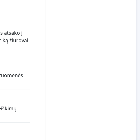
as atsako į
r ką žiūrovai
ndruomenės
eiškimų