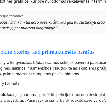
kstinės grafikos, kuriose nurodomas reikalavimas ir termi
orijos formulė:
ičiasi. Štai kam tai daro poveikį. Štai kas gali tai sustabdyti arba i
e peticiją per nuorodą biografijoje.“
kite Stories, kad pritrauktumėte parašus
ai yra lengviausias būdas esamus sekėjus paversti pasirašanč
oginės, laikinos ir asmeniškos. Naudokite jas skubiems pr
, priminimams ir trumpiems paaiškinimams.
ry formatai:
pdukas:
Jei įmanoma, pridėkite peticijos nuorodą tiesiogiai 
, pavyzdžiui, „Pasirašykite čia“ arba „Pridėkite savo vardą“.