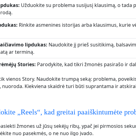
ipdukas:
Užduokite su problema susijusį klausimą, o tada p
orodą.
pdukas:
Rinkite asmenines istorijas arba klausimus, kurie vė
kaičiavimo lipdukas:
Naudokite jį prieš susitikimą, balsavim
atą ar terminą.
rėmėjų Stories:
Parodykite, kad tikri žmonės pasirašo ir dali
tik vienos Story. Naudokite trumpą seką: problema, poveikis
, nuoroda. Kiekviena skaidrė turi būti suprantama ir atskirai
kite „Reels“, kad greitai paaiškintumėte pr
 pasiekti žmones už jūsų sekėjų ribų, ypač jei pirmosios sek
dėkite nuo pasekmės, o ne nuo ilgo įvado.