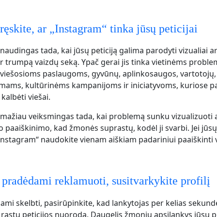
ęskite, ar „Instagram“ tinka jūsų peticijai
naudingas tada, kai jūsų peticiją galima parodyti vizualiai a
er trumpą vaizdų seką. Ypač gerai jis tinka vietinėms probl
viešosioms paslaugoms, gyvūnų, aplinkosaugos, vartotojų,
imams, kultūrinėms kampanijoms ir iniciatyvoms, kuriose pa
kalbėti viešai.
mažiau veiksmingas tada, kai problemą sunku vizualizuoti a
o paaiškinimo, kad žmonės suprastų, kodėl ji svarbi. Jei jūsų 
Instagram“ naudokite vienam aiškiam padariniui paaiškinti 
 pradėdami reklamuoti, susitvarkykite profilį
ami skelbti, pasirūpinkite, kad lankytojas per kelias sekun
 rastų peticijos nuorodą. Daugelis žmonių apsilankys jūsų pr