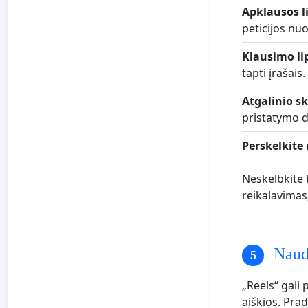
Apklausos l
peticijos nu
Klausimo li
tapti įrašais.
Atgalinio s
pristatymo d
Perskelkite 
Neskelbkite 
reikalavimas
Naudo
„Reels“ gali
aiškios. Pra