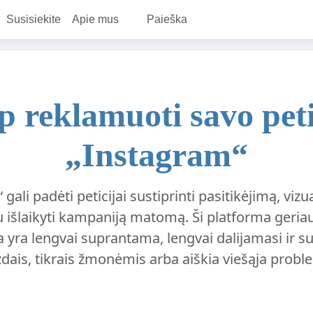
Susisiekite
Apie mus
Paieška
p reklamuoti savo peti
„Instagram“
gali padėti peticijai sustiprinti pasitikėjimą, vizua
u išlaikyti kampaniją matomą. Ši platforma geriau
ja yra lengvai suprantama, lengvai dalijamasi ir sus
zdais, tikrais žmonėmis arba aiškia viešąja probl