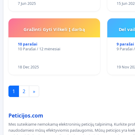
7 Jun 2025
15 Jun 202
Gražinti Gyti Vilkeli Į darbą
Del va
10 parašai
9 parašai
10 Parašai / 12 mėnesiai
9 Parašai 
18 Dec 2025
19 Nov 20
1
2
»
Peticijos.com
Mes suteikiame nemokamą elektroninių peticijų talpinimą. Kurkite profe
naudodamiesi mūsų efektyviomis paslaugomis. Mūsų peticijos yra kiekv