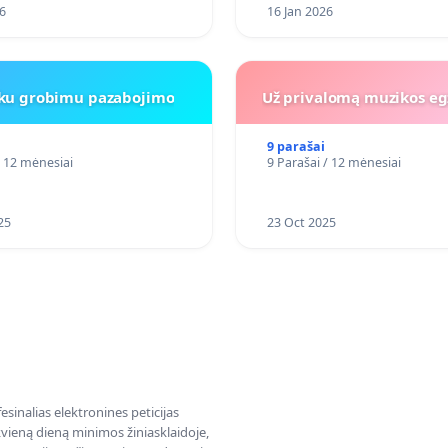
6
16 Jan 2026
iku grobimu pazabojimo
Už privalomą muzikos eg
9 parašai
/ 12 mėnesiai
9 Parašai / 12 mėnesiai
25
23 Oct 2025
sinalias elektronines peticijas
ieną dieną minimos žiniasklaidoje,