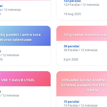
123 parašai
123 Parašai / 12 mėnesiai
ai
i / 12 mėnesiai
5
19 Aug 2025
kų patekti i antra tura
Už griežtas bausmes pe
ietuvos talentuose
39 parašai
39 Parašai / 12 mėnesiai
i
 / 12 mėnesiai
25
6 Jun 2026
 VBE 1 dalis B LYGIS.
DEKLARACIJA del ASMEN
GITANAS paskelbimo PE
GRATA
i
 / 12 mėnesiai
15 parašai
15 Parašai / 12 mėnesiai