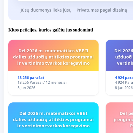
Jūsų duomenys lieka jūsų
Privatumas pagal dizainą
Kitos peticijos, kurios galėtų jus sudominti
Dėl 2026 m. matematikos VBE II
Dėl 2026
dalies užduočių atitikties programai
užduoči
ir vertinimo tvarkos koregavimo
vertin
13 256 parašai
4 924 par
13 256 Parašai / 12 mėnesiai
4 924 Para
5 Jun 2026
8 Jun 2026
Dėl 2026 m. matematikos VBE I
Dėl pė
dalies užduočių atitikties programai
įrengimo
ir vertinimo tvarkos koregavimo
P