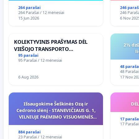
264 parašai
246 paraš
264 Parašai / 12 mėnesiai
246 Paraša
15 Jun 2026
6 Nov 202
KOLEKTYVINIS PRAŠYMAS DĖL
2½ dzū
VIEŠOJO TRANSPORTO
l
SUSISIEKIMO GERINIMO
95 parašai
95 Parašai / 12 mėnesiai
VOSYLIUKŲ KAIME
48 paraša
48 Parašai
6 Aug 2026
17 Nov 20
Išsaugokime Šeškinės Ozą ir
DĖL
Cedrono slėnį - STANEVIČIAUS G. 1,
VILNIUJE PAĖMIMO VISUOMENĖS
17 paraša
POREIKIAMS (IŠPIRKIMO) IR JO
17 Parašai
PRITAIKYMO VIEŠAJAI ŽELDYNŲ
884 parašai
FUNKCIJAI
23 Parašai / 12 mėnesiai