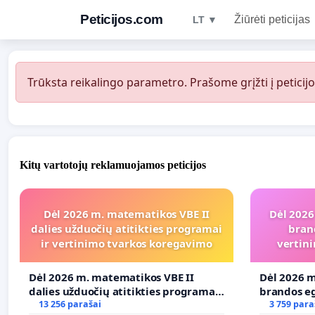
Peticijos.com
Žiūrėti peticijas
LT ▼
Trūksta reikalingo parametro. Prašome grįžti į peticijo
Kitų vartotojų reklamuojamos peticijos
Dėl 2026 m. matematikos VBE II
Dėl 2026
dalies užduočių atitikties programai
bran
ir vertinimo tvarkos koregavimo
vertini
Dėl 2026 m. matematikos VBE II
Dėl 2026 m
dalies užduočių atitikties programai
brandos eg
ir vertinimo tvarkos koregavimo
13 256 parašai
ir atitikt
3 759 para