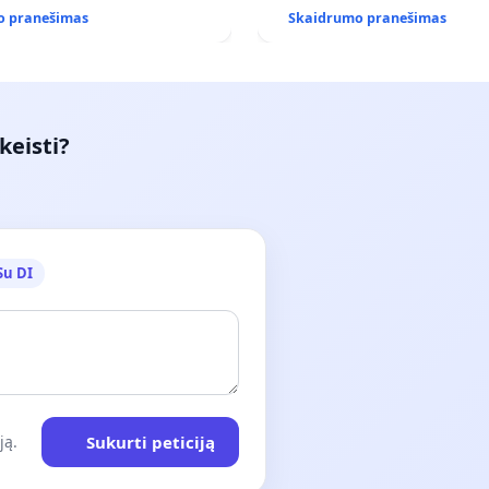
(IŠPIRKIMO) IR JO PRITAI
o pranešimas
Skaidrumo pranešimas
VIEŠAJAI ŽELDYNŲ FUNKCIJ
keisti?
Su DI
Sukurti peticiją
ją.