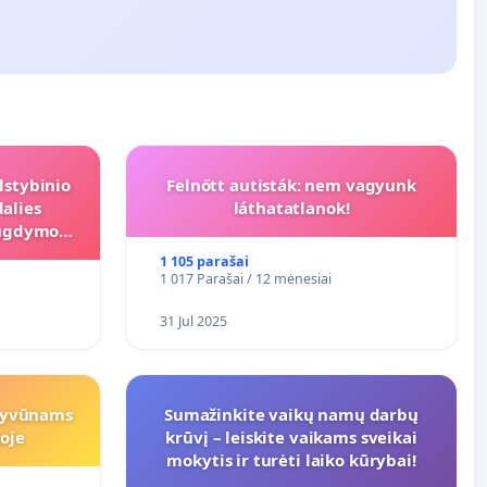
lstybinio
Felnőtt autisták: nem vagyunk
alies
láthatatlanok!
s ugdymo
1 105 parašai
1 017 Parašai / 12 mėnesiai
31 Jul 2025
gyvūnams
Sumažinkite vaikų namų darbų
oje
krūvį – leiskite vaikams sveikai
mokytis ir turėti laiko kūrybai!