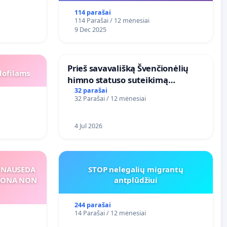
114 parašai
114 Parašai / 12 mėnesiai
9 Dec 2025
​Prieš savavališką Švenčionėlių
dofilams
himno statuso suteikimą
atlikėjos Živilės dainai
32 parašai
32 Parašai / 12 mėnesiai
4 Jul 2026
S NAUSEDA
STOP nelegalių migrantų
RSONA NON
antplūdžiui
244 parašai
14 Parašai / 12 mėnesiai