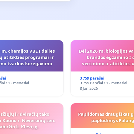
 m. chemijos VBE I dalies
Dėl 2026 m. biologijos va
ų atitikties programai ir
brandos egzamino I d
imo tvarkos koregavimo
vertinimo ir atitiktie
programai
ašai
3 759 parašai
šai / 12 mėnesiai
3 759 Parašai / 12 mėnesiai
8 Jun 2026
sčiųjų ir dviračių tako
Papildomas draugiškas 
 Kauno r. Neveronių sen.
paplūdimys Palang
abiržio k. Klevų g.