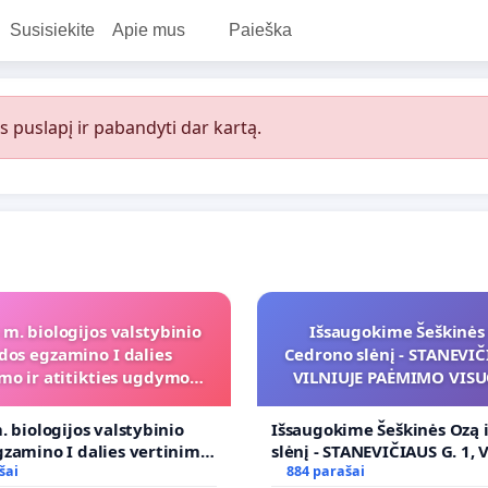
Susisiekite
Apie mus
Paieška
s puslapį ir pabandyti dar kartą.
 m. biologijos valstybinio
Išsaugokime Šeškinės 
dos egzamino I dalies
Cedrono slėnį - STANEVIČI
mo ir atitikties ugdymo
VILNIUJE PAĖMIMO VIS
programai
POREIKIAMS (IŠPIRKIMO
PRITAIKYMO VIEŠAJAI 
. biologijos valstybinio
Išsaugokime Šeškinės Ozą 
FUNKCIJAI
zamino I dalies vertinimo
slėnį - STANEVIČIAUS G. 1, 
ies ugdymo programai
šai
PAĖMIMO VISUOMENĖS PO
884 parašai