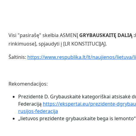
Visi "pasirašę" skelbia ASMENĮ
GRYBAUSKAITĘ DALIĄ 
rinkimuose], spjaudyti į [LR KONSTITUCIJĄ].
Šaltinis:
https://www.respublika.lt/lt/naujienos/lietuva/
Rekomendacijos:
Prezidentė D. Grybauskaitė kategoriškai atsisakė du
Federaciją
https://ekspertai.eu/prezidente-dgrybaus
rusijos-federacija
„lietuvos prezidente grybauskaite bega is lemonto