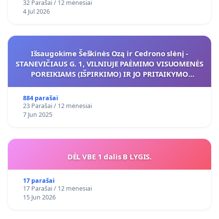
32 Parašai / 12 mėnesiai
4 Jul 2026
Išsaugokime Šeškinės Ozą ir Cedrono slėnį -
STANEVIČIAUS G. 1, VILNIUJE PAĖMIMO VISUOMENĖS
POREIKIAMS (IŠPIRKIMO) IR JO PRITAIKYMO
VIEŠAJAI ŽELDYNŲ FUNKCIJAI
884 parašai
23 Parašai / 12 mėnesiai
7 Jun 2025
DĖL VBE 1 dalis B LYGIS.
17 parašai
17 Parašai / 12 mėnesiai
15 Jun 2026