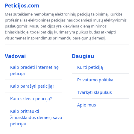
Peticijos.com
Mes suteikiame nemokamą elektroninių peticijų talpinimą. Kurkite
profesinalias elektronines peticijas naudodamiesi mūsų efektyviomis
paslaugomis. Mūsų peticijos yra kiekvieną dieną minimos
žiniasklaidoje, todėl peticijų kūrimas yra puikus būdas atkreipti
visuomenės ir sprendimus priimančių pareigūnų dėmesį.
Vadovai
Daugiau
Kaip pradėti internetinę
Kurti peticiją
peticiją
Privatumo politika
Kaip parašyti peticiją?
Tvarkyti slapukus
Kaip skleisti peticiją?
Apie mus
Kaip pritraukti
žiniasklaidos dėmesį savo
peticijai