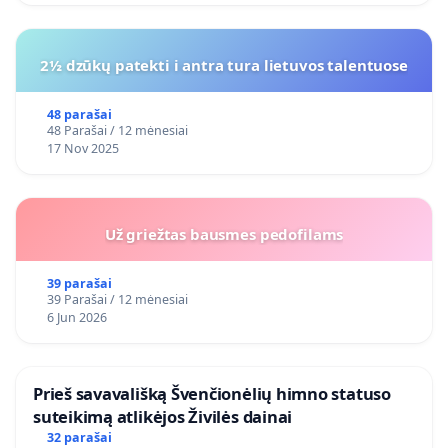
2½ dzūkų patekti i antra tura lietuvos talentuose
48 parašai
48 Parašai / 12 mėnesiai
17 Nov 2025
Už griežtas bausmes pedofilams
39 parašai
39 Parašai / 12 mėnesiai
6 Jun 2026
​Prieš savavališką Švenčionėlių himno statuso
suteikimą atlikėjos Živilės dainai
32 parašai