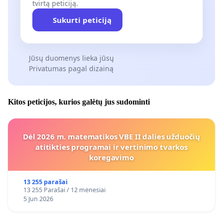
tvirtą peticiją.
Sukurti peticiją
Jūsų duomenys lieka jūsų
Privatumas pagal dizainą
Kitos peticijos, kurios galėtų jus sudominti
Dėl 2026 m. matematikos VBE II dalies užduočių
atitikties programai ir vertinimo tvarkos
koregavimo
13 255 parašai
13 255 Parašai / 12 mėnesiai
5 Jun 2026