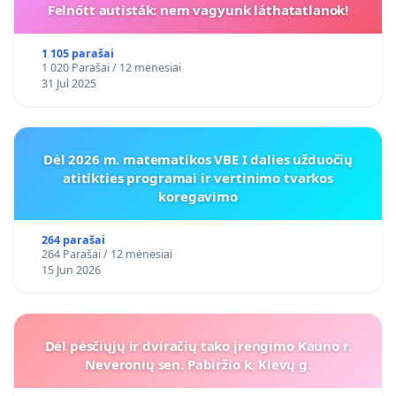
Felnőtt autisták: nem vagyunk láthatatlanok!
1 105 parašai
1 020 Parašai / 12 mėnesiai
31 Jul 2025
Dėl 2026 m. matematikos VBE I dalies užduočių
atitikties programai ir vertinimo tvarkos
koregavimo
264 parašai
264 Parašai / 12 mėnesiai
15 Jun 2026
Dėl pėsčiųjų ir dviračių tako įrengimo Kauno r.
Neveronių sen. Pabiržio k. Klevų g.