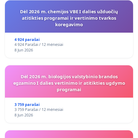
Dėl 2026 m. chemijos VBE I dalies užduočių
atitikties programai ir vertinimo tvarkos
koregavimo
4 924 parašai
4 924 Parašai / 12 mėnesiai
8 Jun 2026
Dėl 2026 m. biologijos valstybinio brandos
egzamino I dalies vertinimo ir atitikties ugdymo
programai
3 759 parašai
3 759 Parašai / 12 mėnesiai
8 Jun 2026