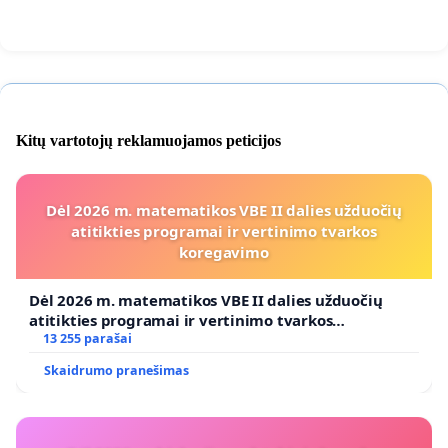
Kitų vartotojų reklamuojamos peticijos
Dėl 2026 m. matematikos VBE II dalies užduočių
atitikties programai ir vertinimo tvarkos
koregavimo
Dėl 2026 m. matematikos VBE II dalies užduočių
atitikties programai ir vertinimo tvarkos
koregavimo
13 255 parašai
Skaidrumo pranešimas