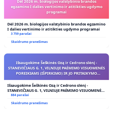
Dėl 2026 m. biologijos valstybinio brandos
egzamino I dalies vertinimo ir atitikties ugdymo
programai
Dėl 2026 m. biologijos valstybinio brandos egzamino
I dalies vertinimo ir atitikties ugdymo programai
3 759 parašai
Skaidrumo pranešimas
Išsaugokime Šeškinės Ozą ir Cedrono slėnį -
STANEVIČIAUS G. 1, VILNIUJE PAĖMIMO VISUOMENĖS
POREIKIAMS (IŠPIRKIMO) IR JO PRITAIKYMO
VIEŠAJAI ŽELDYNŲ FUNKCIJAI
Išsaugokime Šeškinės Ozą ir Cedrono slėnį -
STANEVIČIAUS G. 1, VILNIUJE PAĖMIMO VISUOMENĖS
POREIKIAMS (IŠPIRKIMO) IR JO PRITAIKYMO VIEŠAJAI
884 parašai
ŽELDYNŲ FUNKCIJAI
Skaidrumo pranešimas