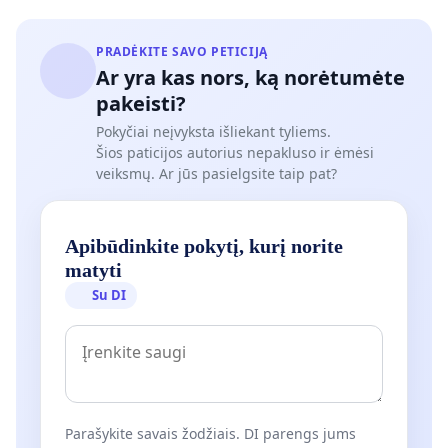
PRADĖKITE SAVO PETICIJĄ
Ar yra kas nors, ką norėtumėte
pakeisti?
Pokyčiai neįvyksta išliekant tyliems.
Šios paticijos autorius nepakluso ir ėmėsi
veiksmų. Ar jūs pasielgsite taip pat?
Apibūdinkite pokytį, kurį norite
matyti
Su DI
Parašykite savais žodžiais. DI parengs jums