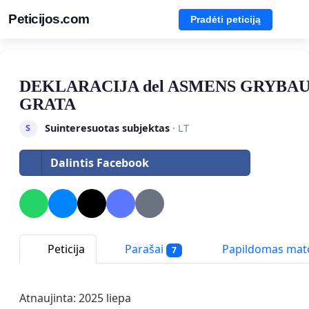
Peticijos.com
Pradėti peticiją
DEKLARACIJA del ASMENS GRYBAUS
GRATA
Suinteresuotas subjektas
· LT
S
Dalintis Facebook
Peticija
Parašai
Papildomas ma
7
Atnaujinta: 2025 liepa