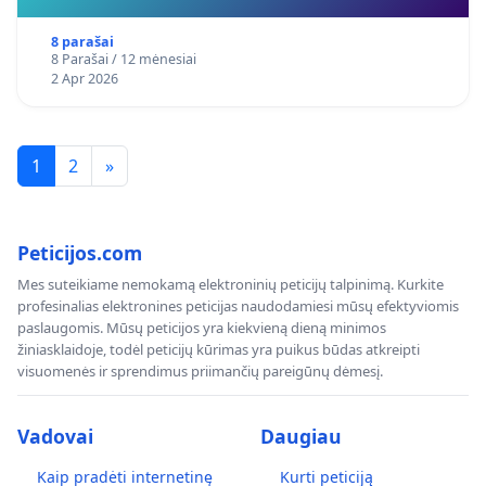
8 parašai
8 Parašai / 12 mėnesiai
2 Apr 2026
1
2
»
Peticijos.com
Mes suteikiame nemokamą elektroninių peticijų talpinimą. Kurkite
profesinalias elektronines peticijas naudodamiesi mūsų efektyviomis
paslaugomis. Mūsų peticijos yra kiekvieną dieną minimos
žiniasklaidoje, todėl peticijų kūrimas yra puikus būdas atkreipti
visuomenės ir sprendimus priimančių pareigūnų dėmesį.
Vadovai
Daugiau
Kaip pradėti internetinę
Kurti peticiją