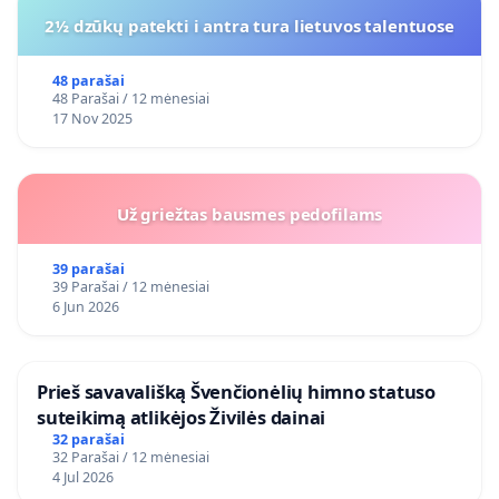
2½ dzūkų patekti i antra tura lietuvos talentuose
48 parašai
48 Parašai / 12 mėnesiai
17 Nov 2025
Už griežtas bausmes pedofilams
39 parašai
39 Parašai / 12 mėnesiai
6 Jun 2026
​Prieš savavališką Švenčionėlių himno statuso
suteikimą atlikėjos Živilės dainai
32 parašai
32 Parašai / 12 mėnesiai
4 Jul 2026