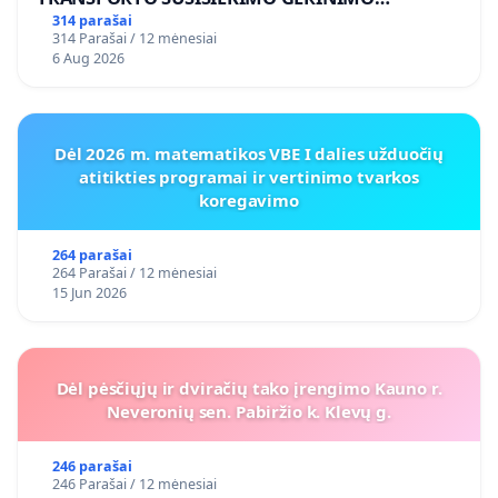
VOSYLIUKŲ KAIME
314 parašai
314 Parašai / 12 mėnesiai
6 Aug 2026
Dėl 2026 m. matematikos VBE I dalies užduočių
atitikties programai ir vertinimo tvarkos
koregavimo
264 parašai
264 Parašai / 12 mėnesiai
15 Jun 2026
Dėl pėsčiųjų ir dviračių tako įrengimo Kauno r.
Neveronių sen. Pabiržio k. Klevų g.
246 parašai
246 Parašai / 12 mėnesiai