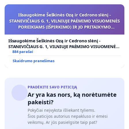
Išsaugokime Šeškinės Ozą ir Cedrono slėnį -
STANEVIČIAUS G. 1, VILNIUJE PAĖMIMO VISUOMENĖS
POREIKIAMS (IŠPIRKIMO) IR JO PRITAIKYMO
VIEŠAJAI ŽELDYNŲ FUNKCIJAI
Išsaugokime Šeškinės Ozą ir Cedrono slėnį -
STANEVIČIAUS G. 1, VILNIUJE PAĖMIMO VISUOMENĖS
POREIKIAMS (IŠPIRKIMO) IR JO PRITAIKYMO VIEŠAJAI
884 parašai
ŽELDYNŲ FUNKCIJAI
Skaidrumo pranešimas
PRADĖKITE SAVO PETICIJĄ
Ar yra kas nors, ką norėtumėte
pakeisti?
Pokyčiai neįvyksta išliekant tyliems.
Šios paticijos autorius nepakluso ir ėmėsi
veiksmų. Ar jūs pasielgsite taip pat?