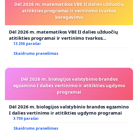
Dėl 2026 m. matematikos VBE II dalies užduočių
atitikties programai ir vertinimo tvarkos
koregavimo
Dėl 2026 m. matematikos VBE II dalies užduočių
atitikties programai ir vertinimo tvarkos
koregavimo
13 256 parašai
Skaidrumo pranešimas
Dėl 2026 m. biologijos valstybinio brandos
egzamino I dalies vertinimo ir atitikties ugdymo
programai
Dėl 2026 m. biologijos valstybinio brandos egzamino
I dalies vertinimo ir atitikties ugdymo programai
3 759 parašai
Skaidrumo pranešimas