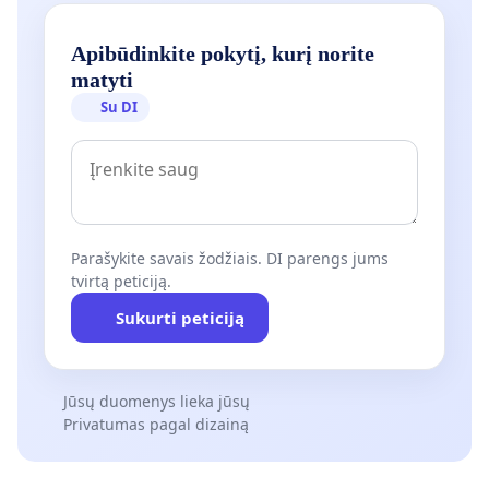
Apibūdinkite pokytį, kurį norite
matyti
Su DI
Parašykite savais žodžiais. DI parengs jums
tvirtą peticiją.
Sukurti peticiją
Jūsų duomenys lieka jūsų
Privatumas pagal dizainą