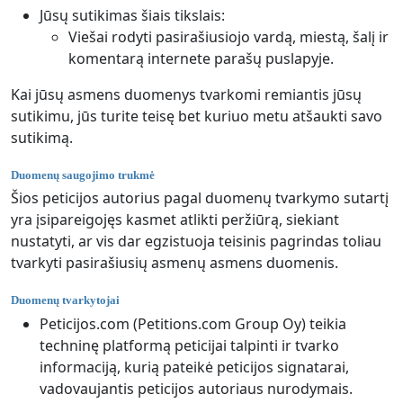
Jūsų sutikimas šiais tikslais:
Viešai rodyti pasirašiusiojo vardą, miestą, šalį ir
komentarą internete parašų puslapyje.
Kai jūsų asmens duomenys tvarkomi remiantis jūsų
sutikimu, jūs turite teisę bet kuriuo metu atšaukti savo
sutikimą.
Duomenų saugojimo trukmė
Šios peticijos autorius pagal duomenų tvarkymo sutartį
yra įsipareigojęs kasmet atlikti peržiūrą, siekiant
nustatyti, ar vis dar egzistuoja teisinis pagrindas toliau
tvarkyti pasirašiusių asmenų asmens duomenis.
Duomenų tvarkytojai
Peticijos.com (Petitions.com Group Oy) teikia
techninę platformą peticijai talpinti ir tvarko
informaciją, kurią pateikė peticijos signatarai,
vadovaujantis peticijos autoriaus nurodymais.