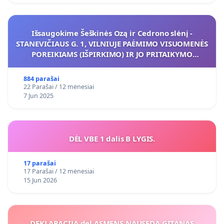
Išsaugokime Šeškinės Ozą ir Cedrono slėnį -
STANEVIČIAUS G. 1, VILNIUJE PAĖMIMO VISUOMENĖS
POREIKIAMS (IŠPIRKIMO) IR JO PRITAIKYMO
VIEŠAJAI ŽELDYNŲ FUNKCIJAI
884 parašai
22 Parašai / 12 mėnesiai
7 Jun 2025
DĖL VBE 1 dalis B LYGIS.
17 parašai
17 Parašai / 12 mėnesiai
15 Jun 2026
DEKLARACIJA del ASMENS NAUSEDA GITANAS