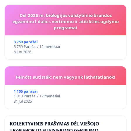
Dėl 2026 m. biologijos valstybinio brandos
egzamino I dalies vertinimo ir atitikties ugdymo
programai
3 759 parašai
3 759 Parašai / 12 mėnesiai
8 Jun 2026
Felnőtt autisták: nem vagyunk láthatatlanok!
1 105 parašai
1 013 Parašai / 12 mėnesiai
31 Jul 2025
KOLEKTYVINIS PRAŠYMAS DĖL VIEŠOJO
TRANSPORTO SUSISIEKIMO GERINIMO