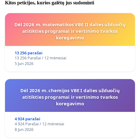
Kitos peticijos, kurios galėtų jus sudominti
Dėl 2026 m. matematikos VBE II dalies užduočių
atitikties programai ir vertinimo tvarkos
koregavimo
13 256 parašai
13 256 Parašai / 12 mėnesiai
5 Jun 2026
Dėl 2026 m. chemijos VBE I dalies užduočių
atitikties programai ir vertinimo tvarkos
koregavimo
4 924 parašai
4 924 Parašai / 12 mėnesiai
8 Jun 2026