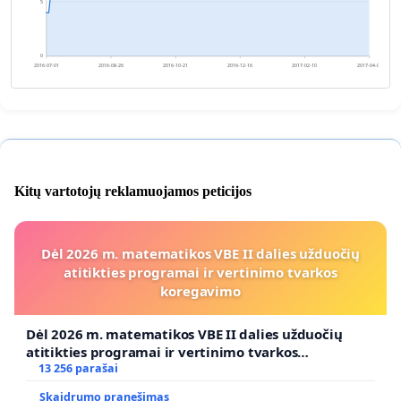
5
0
2016-07-01
2016-08-26
2016-10-21
2016-12-16
2017-02-10
2017-04-07
Kitų vartotojų reklamuojamos peticijos
Dėl 2026 m. matematikos VBE II dalies užduočių
atitikties programai ir vertinimo tvarkos
koregavimo
Dėl 2026 m. matematikos VBE II dalies užduočių
atitikties programai ir vertinimo tvarkos
koregavimo
13 256 parašai
Skaidrumo pranešimas