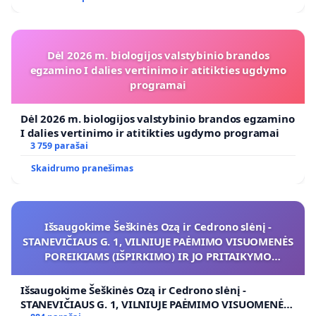
Dėl 2026 m. biologijos valstybinio brandos
egzamino I dalies vertinimo ir atitikties ugdymo
programai
Dėl 2026 m. biologijos valstybinio brandos egzamino
I dalies vertinimo ir atitikties ugdymo programai
3 759 parašai
Skaidrumo pranešimas
Išsaugokime Šeškinės Ozą ir Cedrono slėnį -
STANEVIČIAUS G. 1, VILNIUJE PAĖMIMO VISUOMENĖS
POREIKIAMS (IŠPIRKIMO) IR JO PRITAIKYMO
VIEŠAJAI ŽELDYNŲ FUNKCIJAI
Išsaugokime Šeškinės Ozą ir Cedrono slėnį -
STANEVIČIAUS G. 1, VILNIUJE PAĖMIMO VISUOMENĖS