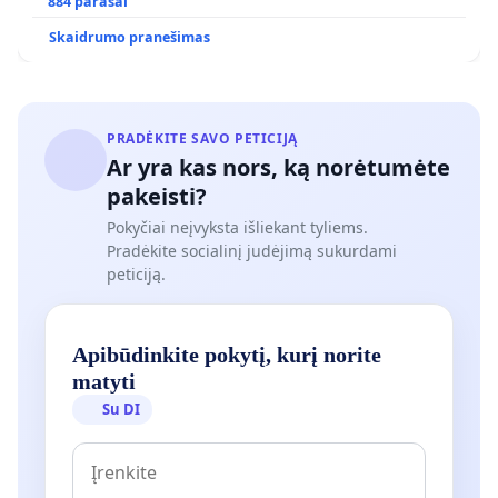
POREIKIAMS (IŠPIRKIMO) IR JO PRITAIKYMO VIEŠAJAI
884 parašai
ŽELDYNŲ FUNKCIJAI
Skaidrumo pranešimas
PRADĖKITE SAVO PETICIJĄ
Ar yra kas nors, ką norėtumėte
pakeisti?
Pokyčiai neįvyksta išliekant tyliems.
Pradėkite socialinį judėjimą sukurdami
peticiją.
Apibūdinkite pokytį, kurį norite
matyti
Su DI