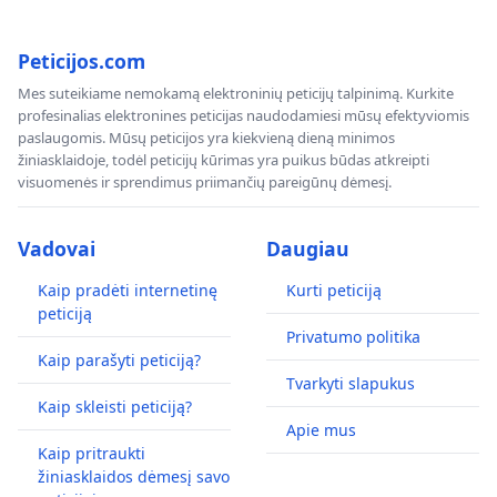
Peticijos.com
Mes suteikiame nemokamą elektroninių peticijų talpinimą. Kurkite
profesinalias elektronines peticijas naudodamiesi mūsų efektyviomis
paslaugomis. Mūsų peticijos yra kiekvieną dieną minimos
žiniasklaidoje, todėl peticijų kūrimas yra puikus būdas atkreipti
visuomenės ir sprendimus priimančių pareigūnų dėmesį.
Vadovai
Daugiau
Kaip pradėti internetinę
Kurti peticiją
peticiją
Privatumo politika
Kaip parašyti peticiją?
Tvarkyti slapukus
Kaip skleisti peticiją?
Apie mus
Kaip pritraukti
žiniasklaidos dėmesį savo