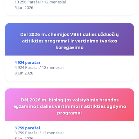
13 256 Parašai / 12 mėnesiai
5 Jun 2026
Dėl 2026 m. chemijos VBE I dalies užduočių
atitikties programai ir vertinimo tvarkos
koregavimo
4 924 parašai
4 924 Parašai / 12 mėnesiai
8 Jun 2026
Dėl 2026 m. biologijos valstybinio brandos
egzamino I dalies vertinimo ir atitikties ugdymo
programai
3 759 parašai
3 759 Parašai / 12 mėnesiai
8 Jun 2026