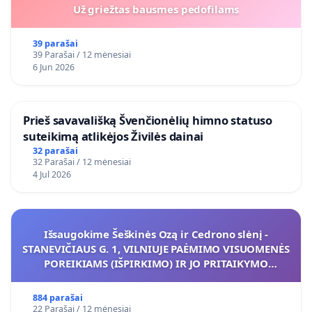
Už griežtas bausmes pedofilams
39 parašai
39 Parašai / 12 mėnesiai
6 Jun 2026
​Prieš savavališką Švenčionėlių himno statuso
suteikimą atlikėjos Živilės dainai
32 parašai
32 Parašai / 12 mėnesiai
4 Jul 2026
Išsaugokime Šeškinės Ozą ir Cedrono slėnį -
STANEVIČIAUS G. 1, VILNIUJE PAĖMIMO VISUOMENĖS
POREIKIAMS (IŠPIRKIMO) IR JO PRITAIKYMO
VIEŠAJAI ŽELDYNŲ FUNKCIJAI
884 parašai
22 Parašai / 12 mėnesiai