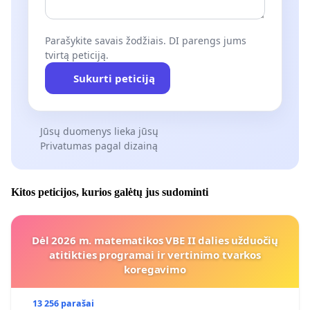
Parašykite savais žodžiais. DI parengs jums
tvirtą peticiją.
Sukurti peticiją
Jūsų duomenys lieka jūsų
Privatumas pagal dizainą
Kitos peticijos, kurios galėtų jus sudominti
Dėl 2026 m. matematikos VBE II dalies užduočių
atitikties programai ir vertinimo tvarkos
koregavimo
13 256 parašai