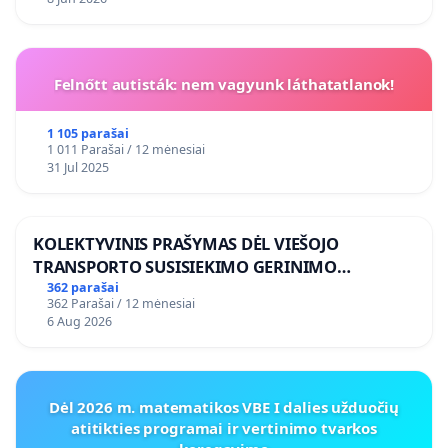
Felnőtt autisták: nem vagyunk láthatatlanok!
1 105 parašai
1 011 Parašai / 12 mėnesiai
31 Jul 2025
KOLEKTYVINIS PRAŠYMAS DĖL VIEŠOJO
TRANSPORTO SUSISIEKIMO GERINIMO
VOSYLIUKŲ KAIME
362 parašai
362 Parašai / 12 mėnesiai
6 Aug 2026
Dėl 2026 m. matematikos VBE I dalies užduočių
atitikties programai ir vertinimo tvarkos