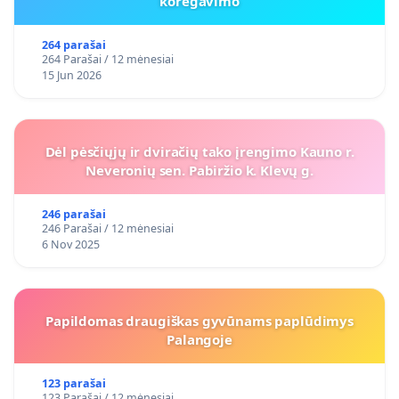
koregavimo
264 parašai
264 Parašai / 12 mėnesiai
15 Jun 2026
Dėl pėsčiųjų ir dviračių tako įrengimo Kauno r.
Neveronių sen. Pabiržio k. Klevų g.
246 parašai
246 Parašai / 12 mėnesiai
6 Nov 2025
Papildomas draugiškas gyvūnams paplūdimys
Palangoje
123 parašai
123 Parašai / 12 mėnesiai