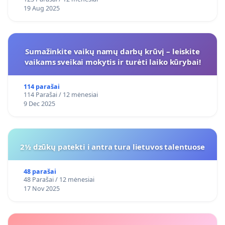
19 Aug 2025
Sumažinkite vaikų namų darbų krūvį – leiskite
vaikams sveikai mokytis ir turėti laiko kūrybai!
114 parašai
114 Parašai / 12 mėnesiai
9 Dec 2025
2½ dzūkų patekti i antra tura lietuvos talentuose
48 parašai
48 Parašai / 12 mėnesiai
17 Nov 2025