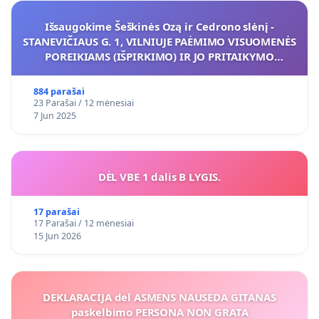
Išsaugokime Šeškinės Ozą ir Cedrono slėnį -
STANEVIČIAUS G. 1, VILNIUJE PAĖMIMO VISUOMENĖS
POREIKIAMS (IŠPIRKIMO) IR JO PRITAIKYMO
VIEŠAJAI ŽELDYNŲ FUNKCIJAI
884 parašai
23 Parašai / 12 mėnesiai
7 Jun 2025
DĖL VBE 1 dalis B LYGIS.
17 parašai
17 Parašai / 12 mėnesiai
15 Jun 2026
DEKLARACIJA del ASMENS NAUSEDA GITANAS
paskelbimo PERSONA NON GRATA