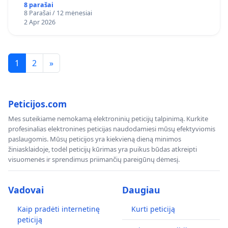
8 parašai
8 Parašai / 12 mėnesiai
2 Apr 2026
1
2
»
Peticijos.com
Mes suteikiame nemokamą elektroninių peticijų talpinimą. Kurkite
profesinalias elektronines peticijas naudodamiesi mūsų efektyviomis
paslaugomis. Mūsų peticijos yra kiekvieną dieną minimos
žiniasklaidoje, todėl peticijų kūrimas yra puikus būdas atkreipti
visuomenės ir sprendimus priimančių pareigūnų dėmesį.
Vadovai
Daugiau
Kaip pradėti internetinę
Kurti peticiją
peticiją