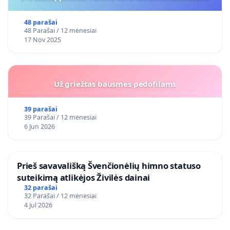
48 parašai
48 Parašai / 12 mėnesiai
17 Nov 2025
Už griežtas bausmes pedofilams
39 parašai
39 Parašai / 12 mėnesiai
6 Jun 2026
​Prieš savavališką Švenčionėlių himno statuso
suteikimą atlikėjos Živilės dainai
32 parašai
32 Parašai / 12 mėnesiai
4 Jul 2026