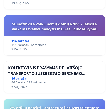
19 Aug 2025
Sumažinkite vaikų namų darbų krūvį – leiskite
vaikams sveikai mokytis ir turėti laiko kūrybai!
114 parašai
114 Parašai / 12 mėnesiai
9 Dec 2025
KOLEKTYVINIS PRAŠYMAS DĖL VIEŠOJO
TRANSPORTO SUSISIEKIMO GERINIMO
VOSYLIUKŲ KAIME
86 parašai
86 Parašai / 12 mėnesiai
6 Aug 2026
2½ dzūkų patekti i antra tura lietuvos talentuose