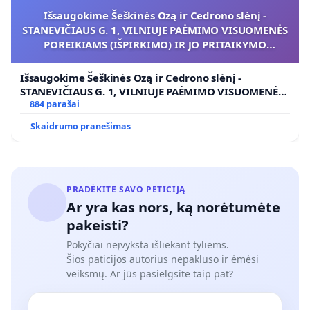
Išsaugokime Šeškinės Ozą ir Cedrono slėnį -
STANEVIČIAUS G. 1, VILNIUJE PAĖMIMO VISUOMENĖS
POREIKIAMS (IŠPIRKIMO) IR JO PRITAIKYMO
VIEŠAJAI ŽELDYNŲ FUNKCIJAI
Išsaugokime Šeškinės Ozą ir Cedrono slėnį -
STANEVIČIAUS G. 1, VILNIUJE PAĖMIMO VISUOMENĖS
POREIKIAMS (IŠPIRKIMO) IR JO PRITAIKYMO VIEŠAJAI
884 parašai
ŽELDYNŲ FUNKCIJAI
Skaidrumo pranešimas
PRADĖKITE SAVO PETICIJĄ
Ar yra kas nors, ką norėtumėte
pakeisti?
Pokyčiai neįvyksta išliekant tyliems.
Šios paticijos autorius nepakluso ir ėmėsi
veiksmų. Ar jūs pasielgsite taip pat?