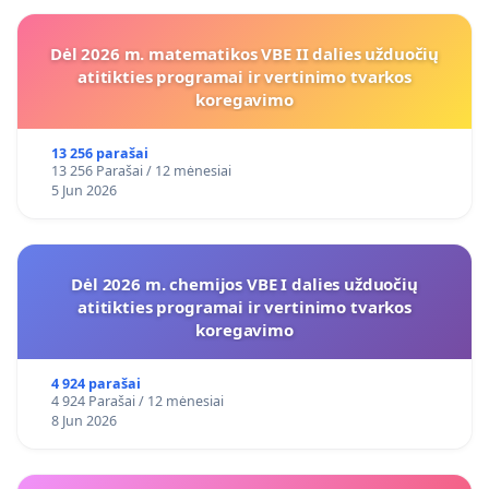
Dėl 2026 m. matematikos VBE II dalies užduočių
atitikties programai ir vertinimo tvarkos
koregavimo
13 256 parašai
13 256 Parašai / 12 mėnesiai
5 Jun 2026
Dėl 2026 m. chemijos VBE I dalies užduočių
atitikties programai ir vertinimo tvarkos
koregavimo
4 924 parašai
4 924 Parašai / 12 mėnesiai
8 Jun 2026