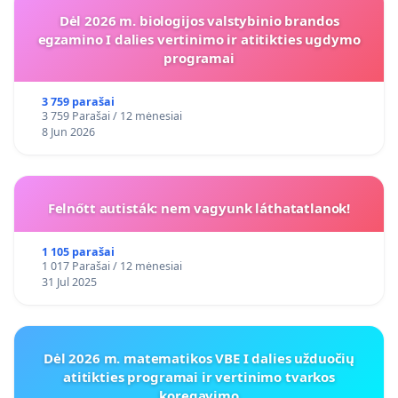
Dėl 2026 m. biologijos valstybinio brandos
egzamino I dalies vertinimo ir atitikties ugdymo
programai
3 759 parašai
3 759 Parašai / 12 mėnesiai
8 Jun 2026
Felnőtt autisták: nem vagyunk láthatatlanok!
1 105 parašai
1 017 Parašai / 12 mėnesiai
31 Jul 2025
Dėl 2026 m. matematikos VBE I dalies užduočių
atitikties programai ir vertinimo tvarkos
koregavimo