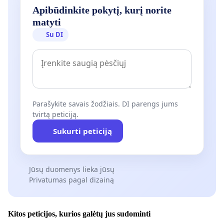
Apibūdinkite pokytį, kurį norite
matyti
Su DI
Parašykite savais žodžiais. DI parengs jums
tvirtą peticiją.
Sukurti peticiją
Jūsų duomenys lieka jūsų
Privatumas pagal dizainą
Kitos peticijos, kurios galėtų jus sudominti