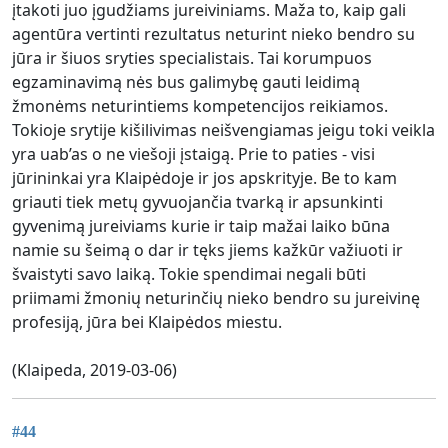
įtakoti juo įgudžiams jureiviniams. Maža to, kaip gali
agentūra vertinti rezultatus neturint nieko bendro su
jūra ir šiuos sryties specialistais. Tai korumpuos
egzaminavimą nės bus galimybę gauti leidimą
žmonėms neturintiems kompetencijos reikiamos.
Tokioje srytije kišilivimas neišvengiamas jeigu toki veikla
yra uab’as o ne viešoji įstaigą. Prie to paties - visi
jūrininkai yra Klaipėdoje ir jos apskrityje. Be to kam
griauti tiek metų gyvuojančia tvarką ir apsunkinti
gyvenimą jureiviams kurie ir taip mažai laiko būna
namie su šeimą o dar ir tęks jiems kažkūr važiuoti ir
švaistyti savo laiką. Tokie spendimai negali būti
priimami žmonių neturinčių nieko bendro su jureivinę
profesiją, jūra bei Klaipėdos miestu.
(Klaipeda, 2019-03-06)
#44