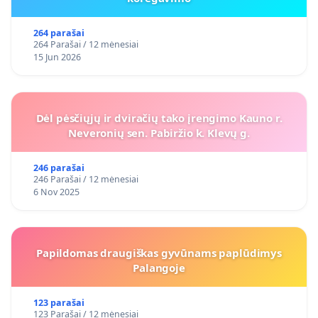
264 parašai
264 Parašai / 12 mėnesiai
15 Jun 2026
Dėl pėsčiųjų ir dviračių tako įrengimo Kauno r.
Neveronių sen. Pabiržio k. Klevų g.
246 parašai
246 Parašai / 12 mėnesiai
6 Nov 2025
Papildomas draugiškas gyvūnams paplūdimys
Palangoje
123 parašai
123 Parašai / 12 mėnesiai