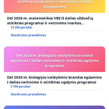
atitikties programai ir vertinimo tvarkos
koregavimo
Dėl 2026 m. matematikos VBE II dalies užduočių
atitikties programai ir vertinimo tvarkos
koregavimo
13 256 parašai
Skaidrumo pranešimas
Dėl 2026 m. biologijos valstybinio brandos
egzamino I dalies vertinimo ir atitikties ugdymo
programai
Dėl 2026 m. biologijos valstybinio brandos egzamino
I dalies vertinimo ir atitikties ugdymo programai
3 759 parašai
Skaidrumo pranešimas