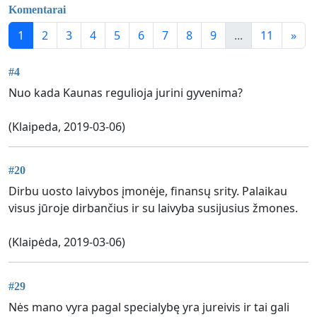
Komentarai
1
2
3
4
5
6
7
8
9
...
11
»
#4
Nuo kada Kaunas regulioja jurini gyvenima?
(Klaipeda, 2019-03-06)
#20
Dirbu uosto laivybos įmonėje, finansų srity. Palaikau
visus jūroje dirbančius ir su laivyba susijusius žmones.
(Klaipėda, 2019-03-06)
#29
Nės mano vyra pagal specialybę yra jureivis ir tai gali