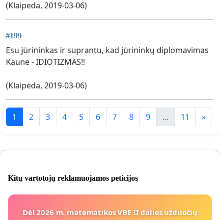
(Klaipeda, 2019-03-06)
#199
Esu jūrininkas ir suprantu, kad jūrininkų diplomavimas
Kaune - IDIOTIZMAS!!
(Klaipėda, 2019-03-06)
1
2
3
4
5
6
7
8
9
...
11
»
Kitų vartotojų reklamuojamos peticijos
Dėl 2026 m. matematikos VBE II dalies užduočių