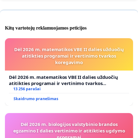
Kitų vartotojų reklamuojamos peticijos
Dėl 2026 m. matematikos VBE II dalies užduočių
atitikties programai ir vertinimo tvarkos
koregavimo
Dėl 2026 m. matematikos VBE II dalies užduočių
atitikties programai ir vertinimo tvarkos
koregavimo
13 256 parašai
Skaidrumo pranešimas
Dėl 2026 m. biologijos valstybinio brandos
egzamino I dalies vertinimo ir atitikties ugdymo
programai