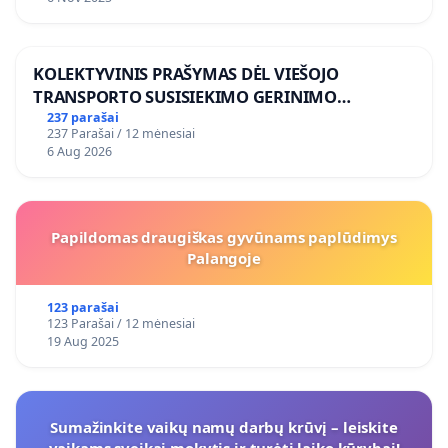
KOLEKTYVINIS PRAŠYMAS DĖL VIEŠOJO
TRANSPORTO SUSISIEKIMO GERINIMO
VOSYLIUKŲ KAIME
237 parašai
237 Parašai / 12 mėnesiai
6 Aug 2026
Papildomas draugiškas gyvūnams paplūdimys
Palangoje
123 parašai
123 Parašai / 12 mėnesiai
19 Aug 2025
Sumažinkite vaikų namų darbų krūvį – leiskite