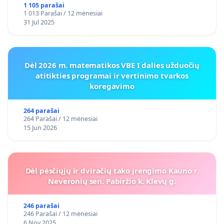
1 105 parašai
1 013 Parašai / 12 mėnesiai
31 Jul 2025
Dėl 2026 m. matematikos VBE I dalies užduočių
atitikties programai ir vertinimo tvarkos
koregavimo
264 parašai
264 Parašai / 12 mėnesiai
15 Jun 2026
Dėl pėsčiųjų ir dviračių tako įrengimo Kauno r.
Neveronių sen. Pabiržio k. Klevų g.
246 parašai
246 Parašai / 12 mėnesiai
6 Nov 2025