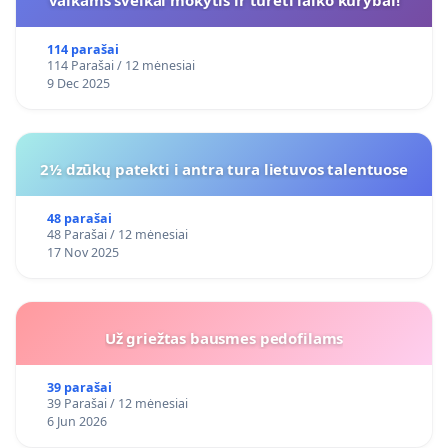
vaikams sveikai mokytis ir turėti laiko kūrybai!
114 parašai
114 Parašai / 12 mėnesiai
9 Dec 2025
2½ dzūkų patekti i antra tura lietuvos talentuose
48 parašai
48 Parašai / 12 mėnesiai
17 Nov 2025
Už griežtas bausmes pedofilams
39 parašai
39 Parašai / 12 mėnesiai
6 Jun 2026