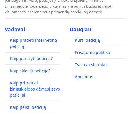
paslaugomis. Mūsų peticijos yra kiekvieną dieną minimos
žiniasklaidoje, todėl peticijų kūrimas yra puikus būdas atkreipti
visuomenės ir sprendimus priimančių pareigūnų dėmesį.
Vadovai
Daugiau
Kaip pradėti internetinę
Kurti peticiją
peticiją
Privatumo politika
Kaip parašyti peticiją?
Tvarkyti slapukus
Kaip skleisti peticiją?
Apie mus
Kaip pritraukti
žiniasklaidos dėmesį savo
peticijai
Kaip įteikti peticiją