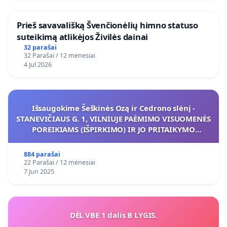
​Prieš savavališką Švenčionėlių himno statuso
suteikimą atlikėjos Živilės dainai
32 parašai
32 Parašai / 12 mėnesiai
4 Jul 2026
Išsaugokime Šeškinės Ozą ir Cedrono slėnį -
STANEVIČIAUS G. 1, VILNIUJE PAĖMIMO VISUOMENĖS
POREIKIAMS (IŠPIRKIMO) IR JO PRITAIKYMO
VIEŠAJAI ŽELDYNŲ FUNKCIJAI
884 parašai
22 Parašai / 12 mėnesiai
7 Jun 2025
DĖL VBE 1 dalis B LYGIS.