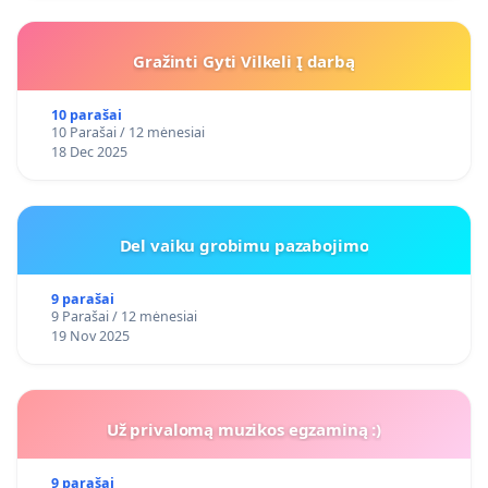
Gražinti Gyti Vilkeli Į darbą
10 parašai
10 Parašai / 12 mėnesiai
18 Dec 2025
Del vaiku grobimu pazabojimo
9 parašai
9 Parašai / 12 mėnesiai
19 Nov 2025
Už privalomą muzikos egzaminą :)
9 parašai