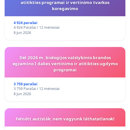
atitikties programai ir vertinimo tvarkos
koregavimo
4 924 parašai
4 924 Parašai / 12 mėnesiai
8 Jun 2026
Dėl 2026 m. biologijos valstybinio brandos
egzamino I dalies vertinimo ir atitikties ugdymo
programai
3 759 parašai
3 759 Parašai / 12 mėnesiai
8 Jun 2026
Felnőtt autisták: nem vagyunk láthatatlanok!