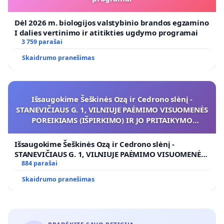
Dėl 2026 m. biologijos valstybinio brandos egzamino
I dalies vertinimo ir atitikties ugdymo programai
3 759 parašai
Skaidrumo pranešimas
Išsaugokime Šeškinės Ozą ir Cedrono slėnį -
STANEVIČIAUS G. 1, VILNIUJE PAĖMIMO VISUOMENĖS
POREIKIAMS (IŠPIRKIMO) IR JO PRITAIKYMO
VIEŠAJAI ŽELDYNŲ FUNKCIJAI
Išsaugokime Šeškinės Ozą ir Cedrono slėnį -
STANEVIČIAUS G. 1, VILNIUJE PAĖMIMO VISUOMENĖS
POREIKIAMS (IŠPIRKIMO) IR JO PRITAIKYMO VIEŠAJAI
884 parašai
ŽELDYNŲ FUNKCIJAI
Skaidrumo pranešimas