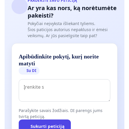
PRADĖKITE SAVO PETICIJĄ
Ar yra kas nors, ką norėtumėte
pakeisti?
Pokyčiai neįvyksta išliekant tyliems.
Šios paticijos autorius nepakluso ir ėmėsi
veiksmų. Ar jūs pasielgsite taip pat?
Apibūdinkite pokytį, kurį norite
matyti
Su DI
Parašykite savais žodžiais. DI parengs jums
tvirtą peticiją.
Sukurti peticiją