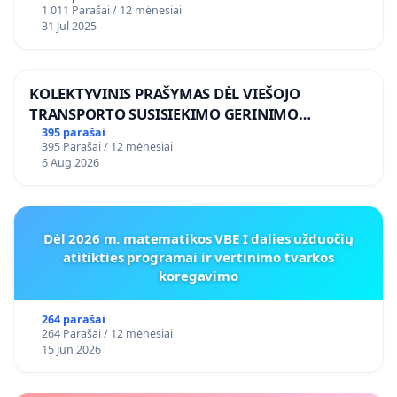
1 011 Parašai / 12 mėnesiai
31 Jul 2025
KOLEKTYVINIS PRAŠYMAS DĖL VIEŠOJO
TRANSPORTO SUSISIEKIMO GERINIMO
VOSYLIUKŲ KAIME
395 parašai
395 Parašai / 12 mėnesiai
6 Aug 2026
Dėl 2026 m. matematikos VBE I dalies užduočių
atitikties programai ir vertinimo tvarkos
koregavimo
264 parašai
264 Parašai / 12 mėnesiai
15 Jun 2026