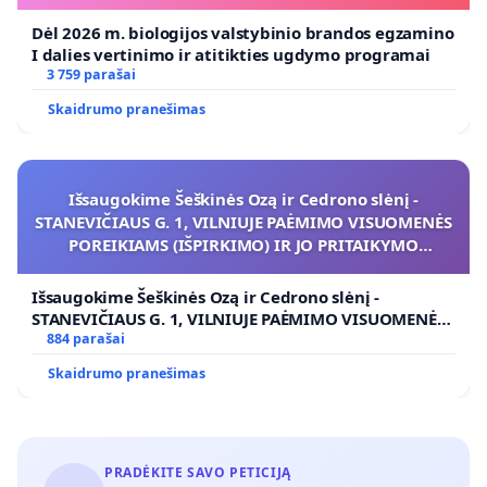
Dėl 2026 m. biologijos valstybinio brandos egzamino
I dalies vertinimo ir atitikties ugdymo programai
3 759 parašai
Skaidrumo pranešimas
Išsaugokime Šeškinės Ozą ir Cedrono slėnį -
STANEVIČIAUS G. 1, VILNIUJE PAĖMIMO VISUOMENĖS
POREIKIAMS (IŠPIRKIMO) IR JO PRITAIKYMO
VIEŠAJAI ŽELDYNŲ FUNKCIJAI
Išsaugokime Šeškinės Ozą ir Cedrono slėnį -
STANEVIČIAUS G. 1, VILNIUJE PAĖMIMO VISUOMENĖS
POREIKIAMS (IŠPIRKIMO) IR JO PRITAIKYMO VIEŠAJAI
884 parašai
ŽELDYNŲ FUNKCIJAI
Skaidrumo pranešimas
PRADĖKITE SAVO PETICIJĄ