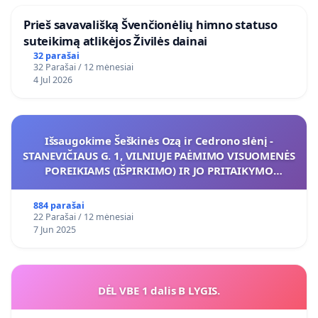
​Prieš savavališką Švenčionėlių himno statuso
suteikimą atlikėjos Živilės dainai
32 parašai
32 Parašai / 12 mėnesiai
4 Jul 2026
Išsaugokime Šeškinės Ozą ir Cedrono slėnį -
STANEVIČIAUS G. 1, VILNIUJE PAĖMIMO VISUOMENĖS
POREIKIAMS (IŠPIRKIMO) IR JO PRITAIKYMO
VIEŠAJAI ŽELDYNŲ FUNKCIJAI
884 parašai
22 Parašai / 12 mėnesiai
7 Jun 2025
DĖL VBE 1 dalis B LYGIS.