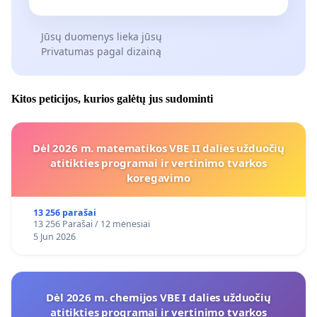
Jūsų duomenys lieka jūsų
Privatumas pagal dizainą
Kitos peticijos, kurios galėtų jus sudominti
Dėl 2026 m. matematikos VBE II dalies užduočių
atitikties programai ir vertinimo tvarkos
koregavimo
13 256 parašai
13 256 Parašai / 12 mėnesiai
5 Jun 2026
Dėl 2026 m. chemijos VBE I dalies užduočių
atitikties programai ir vertinimo tvarkos