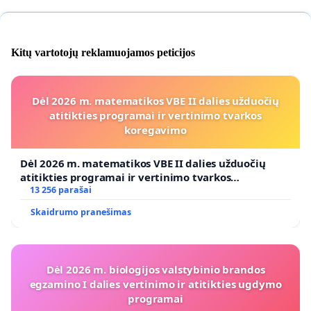
Kitų vartotojų reklamuojamos peticijos
Dėl 2026 m. matematikos VBE II dalies užduočių
atitikties programai ir vertinimo tvarkos
koregavimo
Dėl 2026 m. matematikos VBE II dalies užduočių
atitikties programai ir vertinimo tvarkos
koregavimo
13 256 parašai
Skaidrumo pranešimas
Dėl 2026 m. biologijos valstybinio brandos
egzamino I dalies vertinimo ir atitikties ugdymo
programai