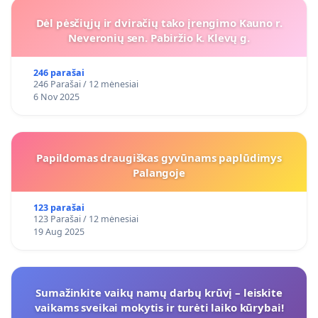
Dėl pėsčiųjų ir dviračių tako įrengimo Kauno r.
Neveronių sen. Pabiržio k. Klevų g.
246 parašai
246 Parašai / 12 mėnesiai
6 Nov 2025
Papildomas draugiškas gyvūnams paplūdimys
Palangoje
123 parašai
123 Parašai / 12 mėnesiai
19 Aug 2025
Sumažinkite vaikų namų darbų krūvį – leiskite
vaikams sveikai mokytis ir turėti laiko kūrybai!