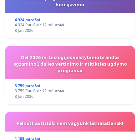
koregavimo
4 924 parašai
4 924 Parašai / 12 mėnesiai
8 Jun 2026
Dėl 2026 m. biologijos valstybinio brandos
egzamino I dalies vertinimo ir atitikties ugdymo
programai
3 759 parašai
3 759 Parašai / 12 mėnesiai
8 Jun 2026
Felnőtt autisták: nem vagyunk láthatatlanok!
1 105 parašai