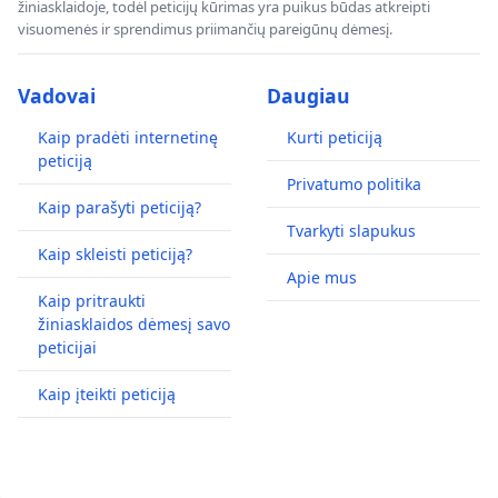
žiniasklaidoje, todėl peticijų kūrimas yra puikus būdas atkreipti
visuomenės ir sprendimus priimančių pareigūnų dėmesį.
Vadovai
Daugiau
Kaip pradėti internetinę
Kurti peticiją
peticiją
Privatumo politika
Kaip parašyti peticiją?
Tvarkyti slapukus
Kaip skleisti peticiją?
Apie mus
Kaip pritraukti
žiniasklaidos dėmesį savo
peticijai
Kaip įteikti peticiją