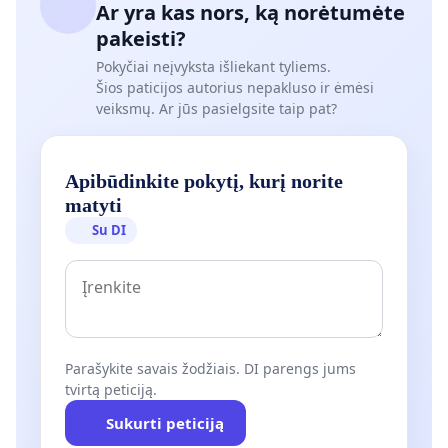
Ar yra kas nors, ką norėtumėte
pakeisti?
Pokyčiai neįvyksta išliekant tyliems.
Šios paticijos autorius nepakluso ir ėmėsi
veiksmų. Ar jūs pasielgsite taip pat?
Apibūdinkite pokytį, kurį norite
matyti
Su DI
Parašykite savais žodžiais. DI parengs jums
tvirtą peticiją.
Sukurti peticiją