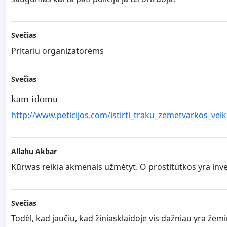
Svečias
Pritariu organizatorėms
Svečias
kam idomu
http://www.peticijos.com/istirti_traku_zemetvarkos_veik
Allahu Akbar
Kūrwas reikia akmenais užmėtyt. O prostitutkos yra invent
Svečias
Todėl, kad jaučiu, kad žiniasklaidoje vis dažniau yra že