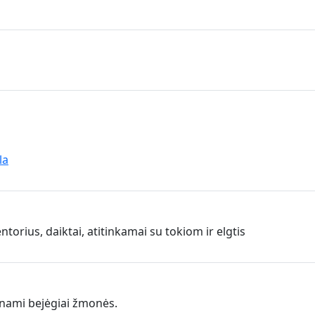
la
orius, daiktai, atitinkamai su tokiom ir elgtis
minami bejėgiai žmonės.