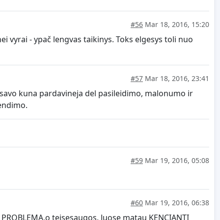
#56
Mar 18, 2016, 15:20
 vyrai - ypač lengvas taikinys. Toks elgesys toli nuo
#57
Mar 18, 2016, 23:41
savo kuna pardavineja del pasileidimo, malonumo ir
rendimo.
#59
Mar 19, 2016, 05:08
#60
Mar 19, 2016, 06:38
ine) PROBLEMA,o teisesaugos. Juose matau KENCIANTI