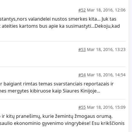
#52
Mar 18, 2016, 12:06
antys,nors valandelei nustos smerkes kita... Juk tas
bet ateities kartoms bus apie ka susimastyti...Dekoju,kad
#53
Mar 18, 2016, 13:23
#54
Mar 18, 2016, 14:54
baigiant rimtas temas svarstanciais reportazais ir
es mergytes kibiruose kaip Siaures Kinijoje...
#55
Mar 18, 2016, 15:09
aip ir kitų pranešimų, kurie žemintų žmogaus orumą.
o pasaulio ekonominio gyvenimo vingrybėse! Esu krikščionis