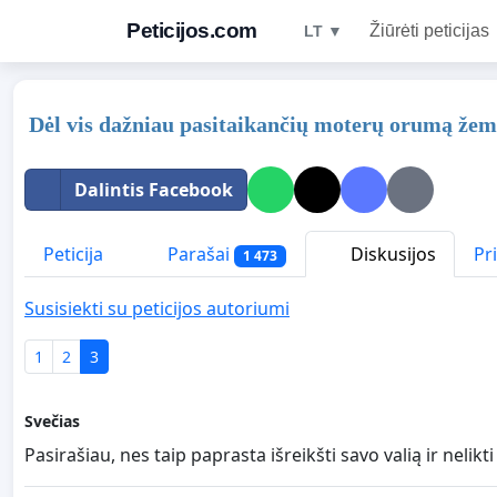
Peticijos.com
Žiūrėti peticijas
LT ▼
Dėl vis dažniau pasitaikančių moterų orumą žem
Dalintis Facebook
Peticija
Parašai
Diskusijos
Pr
1 473
Susisiekti su peticijos autoriumi
1
2
3
Svečias
Pasirašiau, nes taip paprasta išreikšti savo valią ir neli