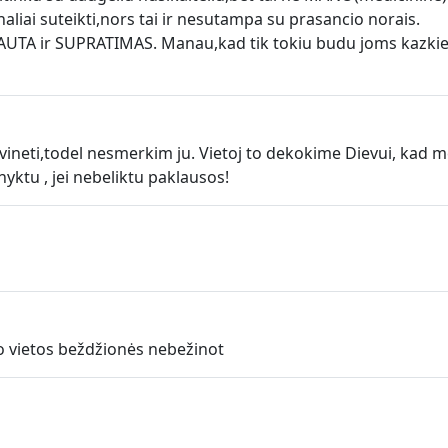
iai suteikti,nors tai ir nesutampa su prasancio norais.
JAUTA ir SUPRATIMAS. Manau,kad tik tokiu budu joms kazki
vineti,todel nesmerkim ju. Vietoj to dekokime Dievui, kad m
nyktu , jei nebeliktu paklausos!
o vietos beždžionės nebežinot