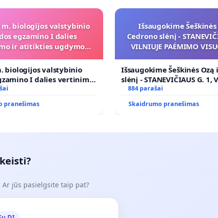
 m. biologijos valstybinio
Išsaugokime Šeškinės 
dos egzamino I dalies
Cedrono slėnį - STANEVIČI
mo ir atitikties ugdymo
VILNIUJE PAĖMIMO VIS
programai
POREIKIAMS (IŠPIRKIMO
PRITAIKYMO VIEŠAJAI 
. biologijos valstybinio
Išsaugokime Šeškinės Ozą 
FUNKCIJAI
zamino I dalies vertinimo
slėnį - STANEVIČIAUS G. 1, 
ies ugdymo programai
šai
PAĖMIMO VISUOMENĖS PO
884 parašai
(IŠPIRKIMO) IR JO PRITAI
o pranešimas
Skaidrumo pranešimas
VIEŠAJAI ŽELDYNŲ FUNKCIJ
keisti?
Ar jūs pasielgsite taip pat?
Su DI