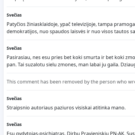
Svečias
Patyčios žiniasklaidoje, ypač televizijoje, tampa pramog
demokratijos, nuo spaudos laisvės ir nuo visos tautos s
Svečias
Pasirasiau, nes esu pries bet koki smurta ir bet koki 
pan. Tai suzalotu sielu zmones, man labai ju gaila. Dzia
This comment has been removed by the person who wrot
Svečias
Straipsnio autoriaus paziuros visiskai atitinka mano.
Svečias
Esu gydytojas-psichiatras. Dirbu Pravieniskiu PN-AK. S