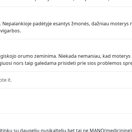
a. Nepalankioje padėtyje esantys žmonės, dažniau moterys nei
avigarbos.
zmogiskojo orumo zeminima. Niekada nemaniau, kad moterys 
ugiuosi nors taip galedama prisideti prie sios problemos sp
e it.
usitinku su daugeliu nusikalteliu,bet tai ne MANO(medicin