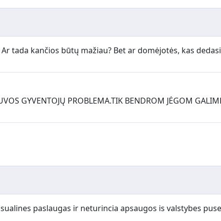
ą? Ar tada kančios būtų mažiau? Bet ar domėjotės, kas dedas
VOS GYVENTOJŲ PROBLEMA.TIK BENDROM JĖGOM GALIME P
ualines paslaugas ir neturincia apsaugos is valstybes pus