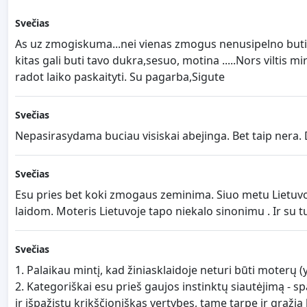
Svečias
As uz zmogiskuma...nei vienas zmogus nenusipelno buti z
kitas gali buti tavo dukra,sesuo, motina .....Nors viltis 
radot laiko paskaityti. Su pagarba,Sigute
Svečias
Nepasirasydama buciau visiskai abejinga. Bet taip nera.
Svečias
Esu pries bet koki zmogaus zeminima. Siuo metu Lietuvo
laidom. Moteris Lietuvoje tapo niekalo sinonimu . Ir su t
Svečias
1. Palaikau mintį, kad žiniasklaidoje neturi būti moterų
2. Kategoriškai esu prieš gaujos instinktų siautėjimą - s
ir išpažįstu krikščioniškas vertybes, tame tarpe ir gražia 