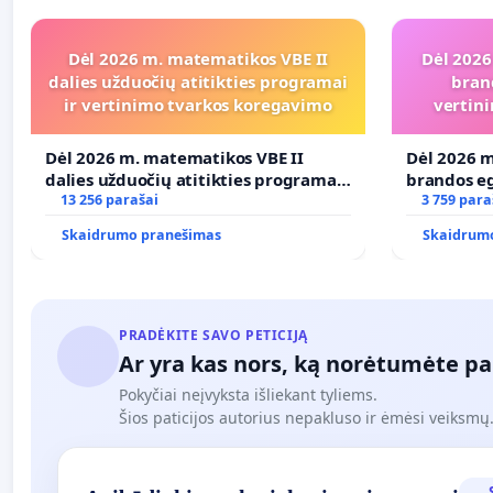
Dėl 2026 m. matematikos VBE II
Dėl 2026
dalies užduočių atitikties programai
bran
ir vertinimo tvarkos koregavimo
vertini
Dėl 2026 m. matematikos VBE II
Dėl 2026 m
dalies užduočių atitikties programai
brandos eg
ir vertinimo tvarkos koregavimo
13 256 parašai
ir atitikt
3 759 para
Skaidrumo pranešimas
Skaidrum
PRADĖKITE SAVO PETICIJĄ
Ar yra kas nors, ką norėtumėte pa
Pokyčiai neįvyksta išliekant tyliems.
Šios paticijos autorius nepakluso ir ėmėsi veiksmų. 