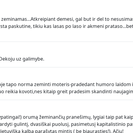
eminamas...Atkreipiant demesi, gal but ir del to nesusimast
mirsta paskutine, tikiu kas lasas po laso ir akmeni prataso...
 Dekoju uz galimybe.
je tapo norma zeminti moteris-pradedant humoro laidom ir 
uo reikia kovoti,nes kitaip greit pradesim skandinti naujagim
 (ypatingai!) orumą žeminančių pranešimų, lygiai taip pat k
pardyti gulintį, dvasiškai puolusį, pasimetusį kapitalistini
lietuviška kalba parašytas mintis ( be bjaurasties!). Ačiu!