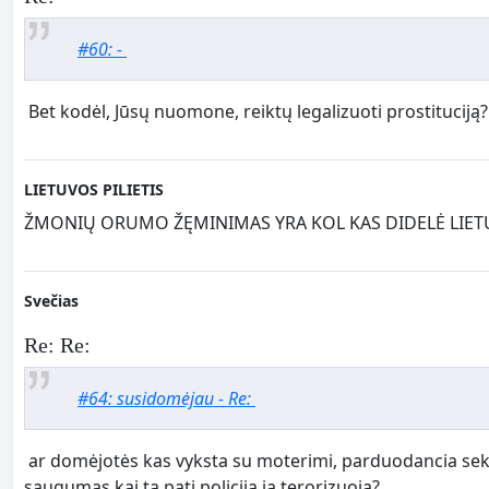
#60: -
Bet kodėl, Jūsų nuomone, reiktų legalizuoti prostitucij
LIETUVOS PILIETIS
ŽMONIŲ ORUMO ŽĘMINIMAS YRA KOL KAS DIDELĖ LIETU
Svečias
Re: Re:
#64: susidomėjau - Re:
ar domėjotės kas vyksta su moterimi, parduodancia seks
saugumas kai ta pati policija ja terorizuoja?