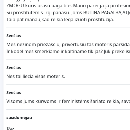
ZMOGU.kuris praso pagalbos-Mano pareiga-ja profesional
Su prostitutemis-irgi panasu. Joms BUTINA PAGALBA,AT
Taip pat manau,kad reikia legalizuoti prostitucija.
Svečias
Mes nezinom priezasciu, privertusiu tas moteris parsida
Ir kodel mes smerkiame ir kaltiname tik jas? Juk preke is
Svečias
Nes tai liecia visas moteris.
Svečias
Visoms jums kūrwoms ir feministėms šariato reikia, sav
susidomėjau
Re: