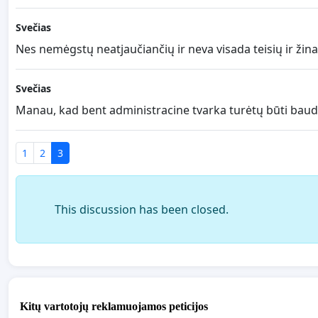
Svečias
Nes nemėgstų neatjaučiančių ir neva visada teisių ir žin
Svečias
Manau, kad bent administracine tvarka turėtų būti baud
1
2
3
This discussion has been closed.
Kitų vartotojų reklamuojamos peticijos