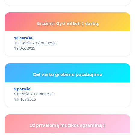
Gražinti Gyti Vilkeli Į darbą
10 parašai
10 Parašai / 12 mėnesiai
18 Dec 2025
Del vaiku grobimu pazabojimo
9 parašai
9 Parašai / 12 mėnesiai
19 Nov 2025
Už privalomą muzikos egzaminą :)