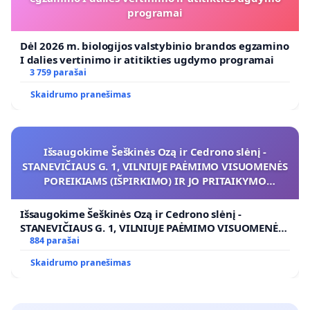
programai
Dėl 2026 m. biologijos valstybinio brandos egzamino
I dalies vertinimo ir atitikties ugdymo programai
3 759 parašai
Skaidrumo pranešimas
Išsaugokime Šeškinės Ozą ir Cedrono slėnį -
STANEVIČIAUS G. 1, VILNIUJE PAĖMIMO VISUOMENĖS
POREIKIAMS (IŠPIRKIMO) IR JO PRITAIKYMO
VIEŠAJAI ŽELDYNŲ FUNKCIJAI
Išsaugokime Šeškinės Ozą ir Cedrono slėnį -
STANEVIČIAUS G. 1, VILNIUJE PAĖMIMO VISUOMENĖS
POREIKIAMS (IŠPIRKIMO) IR JO PRITAIKYMO VIEŠAJAI
884 parašai
ŽELDYNŲ FUNKCIJAI
Skaidrumo pranešimas