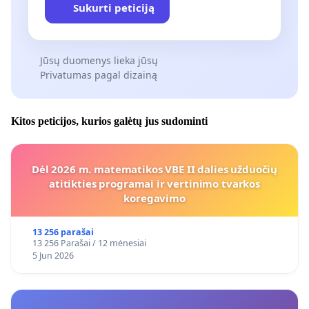
Sukurti peticiją
Jūsų duomenys lieka jūsų
Privatumas pagal dizainą
Kitos peticijos, kurios galėtų jus sudominti
Dėl 2026 m. matematikos VBE II dalies užduočių
atitikties programai ir vertinimo tvarkos
koregavimo
13 256 parašai
13 256 Parašai / 12 mėnesiai
5 Jun 2026