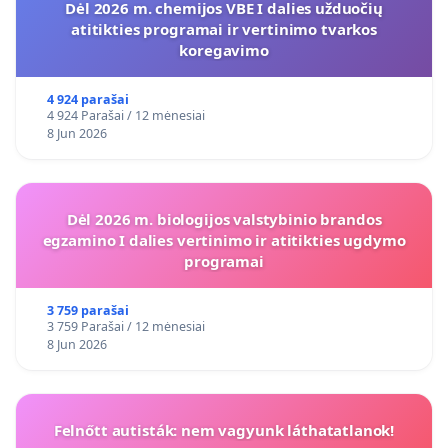
Dėl 2026 m. chemijos VBE I dalies užduočių
atitikties programai ir vertinimo tvarkos
koregavimo
4 924 parašai
4 924 Parašai / 12 mėnesiai
8 Jun 2026
Dėl 2026 m. biologijos valstybinio brandos
egzamino I dalies vertinimo ir atitikties ugdymo
programai
3 759 parašai
3 759 Parašai / 12 mėnesiai
8 Jun 2026
Felnőtt autisták: nem vagyunk láthatatlanok!