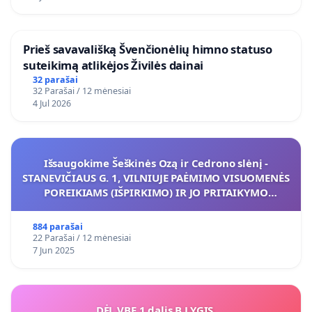
​Prieš savavališką Švenčionėlių himno statuso
suteikimą atlikėjos Živilės dainai
32 parašai
32 Parašai / 12 mėnesiai
4 Jul 2026
Išsaugokime Šeškinės Ozą ir Cedrono slėnį -
STANEVIČIAUS G. 1, VILNIUJE PAĖMIMO VISUOMENĖS
POREIKIAMS (IŠPIRKIMO) IR JO PRITAIKYMO
VIEŠAJAI ŽELDYNŲ FUNKCIJAI
884 parašai
22 Parašai / 12 mėnesiai
7 Jun 2025
DĖL VBE 1 dalis B LYGIS.