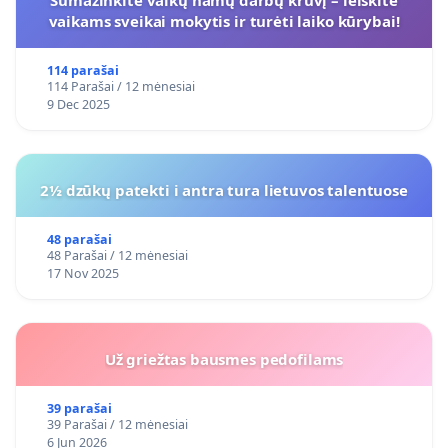
Sumažinkite vaikų namų darbų krūvį – leiskite
vaikams sveikai mokytis ir turėti laiko kūrybai!
114 parašai
114 Parašai / 12 mėnesiai
9 Dec 2025
2½ dzūkų patekti i antra tura lietuvos talentuose
48 parašai
48 Parašai / 12 mėnesiai
17 Nov 2025
Už griežtas bausmes pedofilams
39 parašai
39 Parašai / 12 mėnesiai
6 Jun 2026