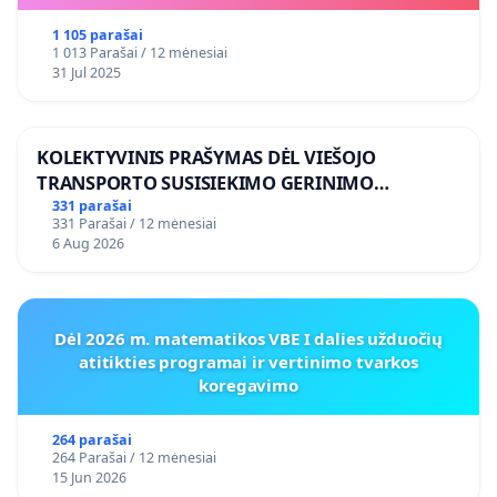
1 105 parašai
1 013 Parašai / 12 mėnesiai
31 Jul 2025
KOLEKTYVINIS PRAŠYMAS DĖL VIEŠOJO
TRANSPORTO SUSISIEKIMO GERINIMO
VOSYLIUKŲ KAIME
331 parašai
331 Parašai / 12 mėnesiai
6 Aug 2026
Dėl 2026 m. matematikos VBE I dalies užduočių
atitikties programai ir vertinimo tvarkos
koregavimo
264 parašai
264 Parašai / 12 mėnesiai
15 Jun 2026