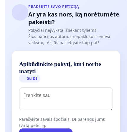
PRADĖKITE SAVO PETICIJĄ
Ar yra kas nors, ką norėtumėte
pakeisti?
Pokyčiai neįvyksta išliekant tyliems.
Šios paticijos autorius nepakluso ir ėmėsi
veiksmų. Ar jūs pasielgsite taip pat?
Apibūdinkite pokytį, kurį norite
matyti
Su DI
Parašykite savais žodžiais. DI parengs jums
tvirtą peticiją.