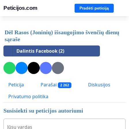
Peticijos.com
Pradėti peticiją
Dėl Rasos (Joninių) išsaugojimo švenčių dienų
sąraše
Dalintis Facebook (2)
Peticija
Parašai
Diskusijos
2 262
Privatumo politika
Susisiekti su peticijos autoriumi
Jūsų vardas