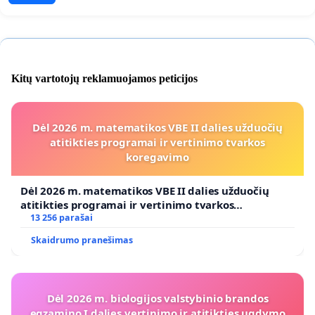
Kitų vartotojų reklamuojamos peticijos
Dėl 2026 m. matematikos VBE II dalies užduočių
atitikties programai ir vertinimo tvarkos
koregavimo
Dėl 2026 m. matematikos VBE II dalies užduočių
atitikties programai ir vertinimo tvarkos
koregavimo
13 256 parašai
Skaidrumo pranešimas
Dėl 2026 m. biologijos valstybinio brandos
egzamino I dalies vertinimo ir atitikties ugdymo