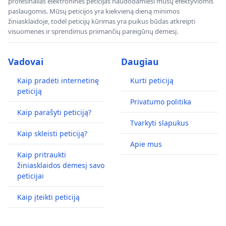
profesinalias elektronines peticijas naudodamiesi mūsų efektyviomis
paslaugomis. Mūsų peticijos yra kiekvieną dieną minimos
žiniasklaidoje, todėl peticijų kūrimas yra puikus būdas atkreipti
visuomenės ir sprendimus priimančių pareigūnų dėmesį.
Vadovai
Daugiau
Kaip pradėti internetinę
Kurti peticiją
peticiją
Privatumo politika
Kaip parašyti peticiją?
Tvarkyti slapukus
Kaip skleisti peticiją?
Apie mus
Kaip pritraukti
žiniasklaidos dėmesį savo
peticijai
Kaip įteikti peticiją