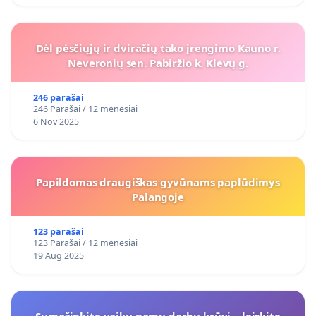
Dėl pėsčiųjų ir dviračių tako įrengimo Kauno r.
Neveronių sen. Pabiržio k. Klevų g.
246 parašai
246 Parašai / 12 mėnesiai
6 Nov 2025
Papildomas draugiškas gyvūnams paplūdimys
Palangoje
123 parašai
123 Parašai / 12 mėnesiai
19 Aug 2025