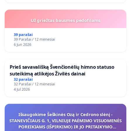
Už griežtas bausmes pedofilams
39 parašai
39 Parašai / 12 mėnesiai
6 Jun 2026
​Prieš savavališką Švenčionėlių himno statuso
suteikimą atlikėjos Živilės dainai
32 parašai
32 Parašai / 12 mėnesiai
4 Jul 2026
Išsaugokime Šeškinės Ozą ir Cedrono slėnį -
STANEVIČIAUS G. 1, VILNIUJE PAĖMIMO VISUOMENĖS
POREIKIAMS (IŠPIRKIMO) IR JO PRITAIKYMO