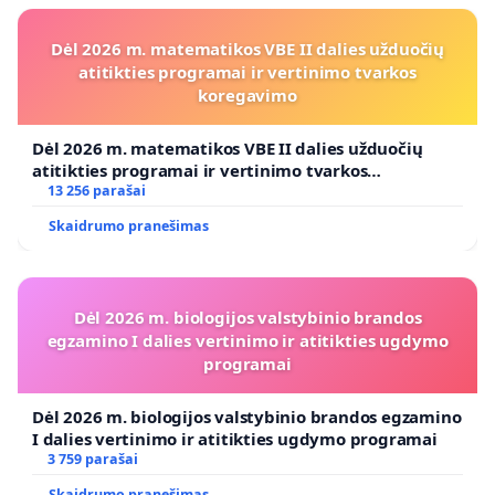
Dėl 2026 m. matematikos VBE II dalies užduočių
atitikties programai ir vertinimo tvarkos
koregavimo
Dėl 2026 m. matematikos VBE II dalies užduočių
atitikties programai ir vertinimo tvarkos
koregavimo
13 256 parašai
Skaidrumo pranešimas
Dėl 2026 m. biologijos valstybinio brandos
egzamino I dalies vertinimo ir atitikties ugdymo
programai
Dėl 2026 m. biologijos valstybinio brandos egzamino
I dalies vertinimo ir atitikties ugdymo programai
3 759 parašai
Skaidrumo pranešimas