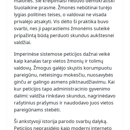
malonės. Šie kreipimaisi nebuvo demokratiški
šiuolaikine prasme. Žmonės nebūtinai turėjo
lygias politines teises, o valdovai ne visada
privalėjo atsakyti. Vis dėlto ši praktika buvo
svarbi, nes ji paprastiems žmonėms suteikė
pripažintą būdą perduoti skundus aukštesnei
valdžiai.
Imperinėse sistemose peticijos dažnai veikė
kaip kanalas tarp vietos žmonių ir tolimų
valdovų. Žmogus galėjo skųstis korumpuotu
pareigūnu, neteisingu mokesčiu, nuosavybės
ginču ar galingo asmens piktnaudžiavimu. Kai
kur peticijos tapo administracinio gyvenimo
dalimi: valdžia rinkdavo skundus, nagrinėdavo
rašytinius prašymus ir naudodavo juos vietos
pareigūnams stebėti.
Ši ankstyvoji istorija parodo svarbų dalyką.
Peticijos neprasidėjo kaip moderni interneto