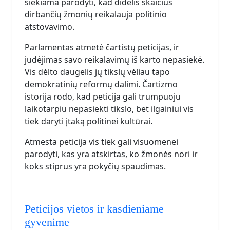
siekiama parodyti, kad didelis skaičius
dirbančių žmonių reikalauja politinio
atstovavimo.
Parlamentas atmetė čartistų peticijas, ir
judėjimas savo reikalavimų iš karto nepasiekė.
Vis dėlto daugelis jų tikslų vėliau tapo
demokratinių reformų dalimi. Čartizmo
istorija rodo, kad peticija gali trumpuoju
laikotarpiu nepasiekti tikslo, bet ilgainiui vis
tiek daryti įtaką politinei kultūrai.
Atmesta peticija vis tiek gali visuomenei
parodyti, kas yra atskirtas, ko žmonės nori ir
koks stiprus yra pokyčių spaudimas.
Peticijos vietos ir kasdieniame
gyvenime