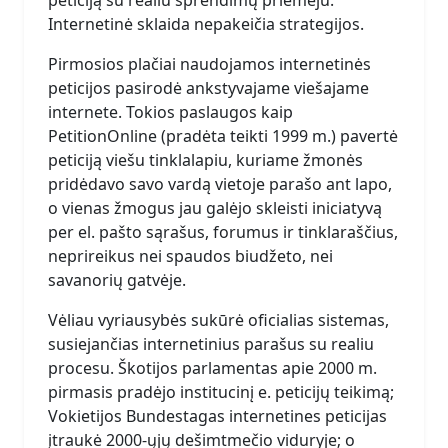
Internetinė sklaida nepakeičia strategijos.
Pirmosios plačiai naudojamos internetinės
peticijos pasirodė ankstyvajame viešajame
internete. Tokios paslaugos kaip
PetitionOnline (pradėta teikti 1999 m.) pavertė
peticiją viešu tinklalapiu, kuriame žmonės
pridėdavo savo vardą vietoje parašo ant lapo,
o vienas žmogus jau galėjo skleisti iniciatyvą
per el. pašto sąrašus, forumus ir tinklaraščius,
neprireikus nei spaudos biudžeto, nei
savanorių gatvėje.
Vėliau vyriausybės sukūrė oficialias sistemas,
susiejančias internetinius parašus su realiu
procesu. Škotijos parlamentas apie 2000 m.
pirmasis pradėjo institucinį e. peticijų teikimą;
Vokietijos Bundestagas internetines peticijas
įtraukė 2000-ųjų dešimtmečio viduryje; o