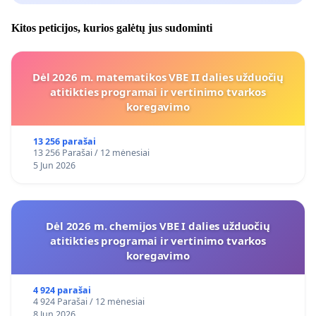
Kitos peticijos, kurios galėtų jus sudominti
Dėl 2026 m. matematikos VBE II dalies užduočių
atitikties programai ir vertinimo tvarkos
koregavimo
13 256 parašai
13 256 Parašai / 12 mėnesiai
5 Jun 2026
Dėl 2026 m. chemijos VBE I dalies užduočių
atitikties programai ir vertinimo tvarkos
koregavimo
4 924 parašai
4 924 Parašai / 12 mėnesiai
8 Jun 2026