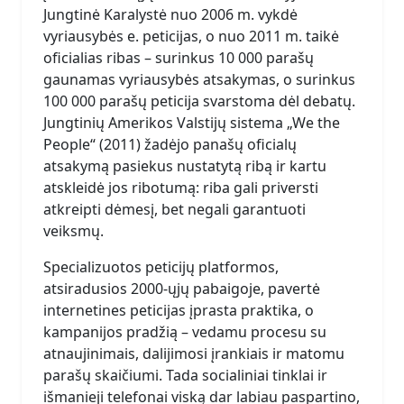
Jungtinė Karalystė nuo 2006 m. vykdė
vyriausybės e. peticijas, o nuo 2011 m. taikė
oficialias ribas – surinkus 10 000 parašų
gaunamas vyriausybės atsakymas, o surinkus
100 000 parašų peticija svarstoma dėl debatų.
Jungtinių Amerikos Valstijų sistema „We the
People“ (2011) žadėjo panašų oficialų
atsakymą pasiekus nustatytą ribą ir kartu
atskleidė jos ribotumą: riba gali priversti
atkreipti dėmesį, bet negali garantuoti
veiksmų.
Specializuotos peticijų platformos,
atsiradusios 2000-ųjų pabaigoje, pavertė
internetines peticijas įprasta praktika, o
kampanijos pradžią – vedamu procesu su
atnaujinimais, dalijimosi įrankiais ir matomu
parašų skaičiumi. Tada socialiniai tinklai ir
išmanieji telefonai viską dar labiau paspartino,