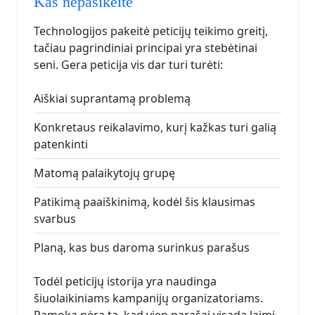
Kas nepasikeitė
Technologijos pakeitė peticijų teikimo greitį,
tačiau pagrindiniai principai yra stebėtinai
seni. Gera peticija vis dar turi turėti:
Aiškiai suprantamą problemą
Konkretaus reikalavimo, kurį kažkas turi galią
patenkinti
Matomą palaikytojų grupę
Patikimą paaiškinimą, kodėl šis klausimas
svarbus
Planą, kas bus daroma surinkus parašus
Todėl peticijų istorija yra naudinga
šiuolaikiniams kampanijų organizatoriams.
Pamoka nėra ta, kad vien parašai visada laimi.