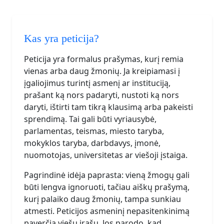
Kas yra peticija?
Peticija yra formalus prašymas, kurį remia
vienas arba daug žmonių. Ja kreipiamasi į
įgaliojimus turintį asmenį ar instituciją,
prašant ką nors padaryti, nustoti ką nors
daryti, ištirti tam tikrą klausimą arba pakeisti
sprendimą. Tai gali būti vyriausybė,
parlamentas, teismas, miesto taryba,
mokyklos taryba, darbdavys, įmonė,
nuomotojas, universitetas ar viešoji įstaiga.
Pagrindinė idėja paprasta: vieną žmogų gali
būti lengva ignoruoti, tačiau aiškų prašymą,
kurį palaiko daug žmonių, tampa sunkiau
atmesti. Peticijos asmeninį nepasitenkinimą
paverčia viešu įrašu. Jos parodo, kad