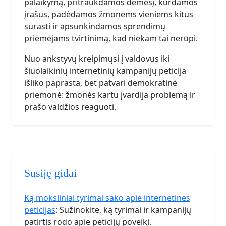
palaikymą, pritraukdamos dėmesį, kurdamos
įrašus, padėdamos žmonėms vieniems kitus
surasti ir apsunkindamos sprendimų
priėmėjams tvirtinimą, kad niekam tai nerūpi.
Nuo ankstyvų kreipimųsi į valdovus iki
šiuolaikinių internetinių kampanijų peticija
išliko paprasta, bet patvari demokratinė
priemonė: žmonės kartu įvardija problemą ir
prašo valdžios reaguoti.
Susiję gidai
Ką moksliniai tyrimai sako apie internetines
peticijas
: Sužinokite, ką tyrimai ir kampanijų
patirtis rodo apie peticijų poveikį.