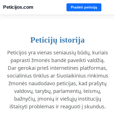
Peticijos.com
Pradėti peticiją
Peticijų istorija
Peticijos yra vienas seniausių būdų, kuriais
paprasti žmonės bandė paveikti valdžią.
Dar gerokai prieš internetines platformas,
socialinius tinklus ar šiuolaikinius rinkimus
žmonės naudodavo peticijas, kad prašytų
valdovų, tarybų, parlamentų, teismų,
bažnyčių, įmonių ir viešųjų institucijų
ištaisyti problemas ir reaguoti į skundus.