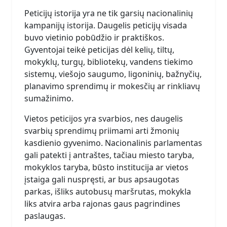
Peticijų istorija yra ne tik garsių nacionalinių
kampanijų istorija. Daugelis peticijų visada
buvo vietinio pobūdžio ir praktiškos.
Gyventojai teikė peticijas dėl kelių, tiltų,
mokyklų, turgų, bibliotekų, vandens tiekimo
sistemų, viešojo saugumo, ligoninių, bažnyčių,
planavimo sprendimų ir mokesčių ar rinkliavų
sumažinimo.
Vietos peticijos yra svarbios, nes daugelis
svarbių sprendimų priimami arti žmonių
kasdienio gyvenimo. Nacionalinis parlamentas
gali patekti į antraštes, tačiau miesto taryba,
mokyklos taryba, būsto institucija ar vietos
įstaiga gali nuspręsti, ar bus apsaugotas
parkas, išliks autobusų maršrutas, mokykla
liks atvira arba rajonas gaus pagrindines
paslaugas.