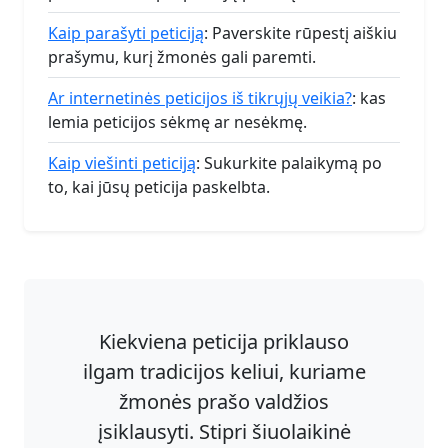
Kaip parašyti peticiją
: Paverskite rūpestį aiškiu
prašymu, kurį žmonės gali paremti.
Ar internetinės peticijos iš tikrųjų veikia?
: kas
lemia peticijos sėkmę ar nesėkmę.
Kaip viešinti peticiją
: Sukurkite palaikymą po
to, kai jūsų peticija paskelbta.
Kiekviena peticija priklauso
ilgam tradicijos keliui, kuriame
žmonės prašo valdžios
įsiklausyti. Stipri šiuolaikinė