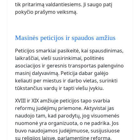
tik pritarimą valdantiesiems. Ji saugo patį
pokyčio prašymo veiksmą.
Masinės peticijos ir spaudos amžius
Peticijos smarkiai pasikeitė, kai spausdinimas,
laikraščiai, vieši susirinkimai, politinės
asociacijos ir geresnis transportas palengvino
masinį dalyvavimą. Peticija dabar galėjo
keliauti per miestus ir darbo vietas, surinkti
tūkstančius vardų ir tapti viešu įvykiu.
XVIII ir XIX amžiuje peticijos tapo svarbia
reformų judėjimų priemone. Aktyvistai jas
naudojo tam, kad parodytų, jog visuomenės
nuomonė yra organizuota, o ne padrika. Jos
buvo naudojamos judėjimuose, susijusiuose
su religijos laisve, parlamentine reforma,