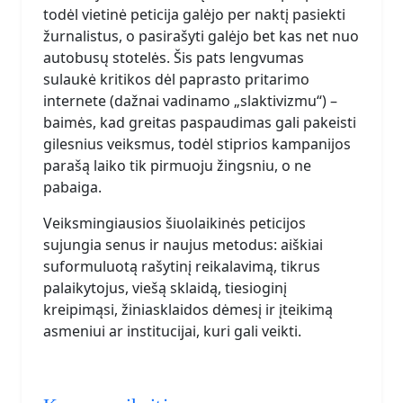
todėl vietinė peticija galėjo per naktį pasiekti
žurnalistus, o pasirašyti galėjo bet kas net nuo
autobusų stotelės. Šis pats lengvumas
sulaukė kritikos dėl paprasto pritarimo
internete (dažnai vadinamo „slaktivizmu“) –
baimės, kad greitas paspaudimas gali pakeisti
gilesnius veiksmus, todėl stiprios kampanijos
parašą laiko tik pirmuoju žingsniu, o ne
pabaiga.
Veiksmingiausios šiuolaikinės peticijos
sujungia senus ir naujus metodus: aiškiai
suformuluotą rašytinį reikalavimą, tikrus
palaikytojus, viešą sklaidą, tiesioginį
kreipimąsi, žiniasklaidos dėmesį ir įteikimą
asmeniui ar institucijai, kuri gali veikti.