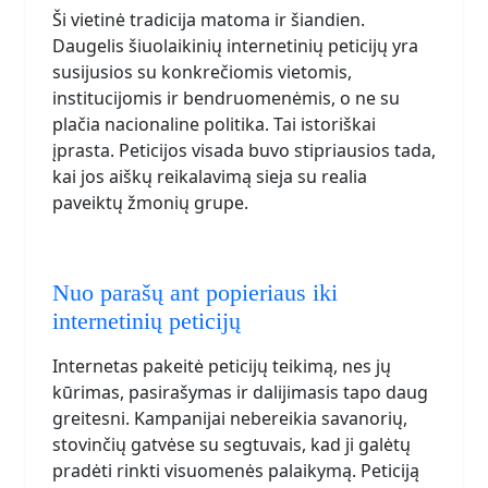
Ši vietinė tradicija matoma ir šiandien.
Daugelis šiuolaikinių internetinių peticijų yra
susijusios su konkrečiomis vietomis,
institucijomis ir bendruomenėmis, o ne su
plačia nacionaline politika. Tai istoriškai
įprasta. Peticijos visada buvo stipriausios tada,
kai jos aiškų reikalavimą sieja su realia
paveiktų žmonių grupe.
Nuo parašų ant popieriaus iki
internetinių peticijų
Internetas pakeitė peticijų teikimą, nes jų
kūrimas, pasirašymas ir dalijimasis tapo daug
greitesni. Kampanijai nebereikia savanorių,
stovinčių gatvėse su segtuvais, kad ji galėtų
pradėti rinkti visuomenės palaikymą. Peticiją