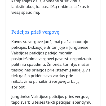
kampanijos dalis, apimanti susitikimus,
lankstinukus, kalbas, lėšų rinkimą, laiškus ir
viešą spaudimą.
Peticijos prieš vergovę
Kovos su vergove judėjimai plačiai naudojo
peticijas. Didžiojoje Britanijoje ir Jungtinėse
Valstijose peticijos padėjo moralinį
pasipriešinimą vergovei paversti organizuotu
politiniu spaudimu. Žmonės, turintys mažai
tiesioginės prieigos prie įstatymų leidėjų, vis
tiek galėjo pridėti savo vardus prie
reikalavimo panaikinti vergovę arba ją
apriboti.
Jungtinėse Valstijose peticijos prieš vergovę
tapo svarbiu teisės teikti peticijas išbandymu.