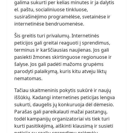
galima sukurti per kelias minutes ir ja dalytis
el. paštu, socialiniuose tinkluose,
susirašinėjimo programėlėse, svetainėse ir
internetinėse bendruomenėse.
Šis greitis turi privalumų. Internetinės
peticijos gali greitai reaguoti į sprendimus,
terminus ir karščiausias naujienas. Jos gali
pasiekti žmones skirtinguose regionuose ir
šalyse. Jos gali padėti mažoms grupėms
parodyti palaikymą, kuris kitu atveju liktų
nematomas.
Tačiau skaitmeninis pokytis sukūrė ir naujų
iššūkių. Kadangi internetines peticijas lengva
sukurti, daugelis jų konkuruoja dėl dėmesio.
Parašas gali pareikalauti mažai pastangų,
todėl kampanijų organizatoriai vis tiek turi
kurti pasitikėjimą, aiškinti klausimą ir susieti
peticiją su realiu sprendimų priėmėju.