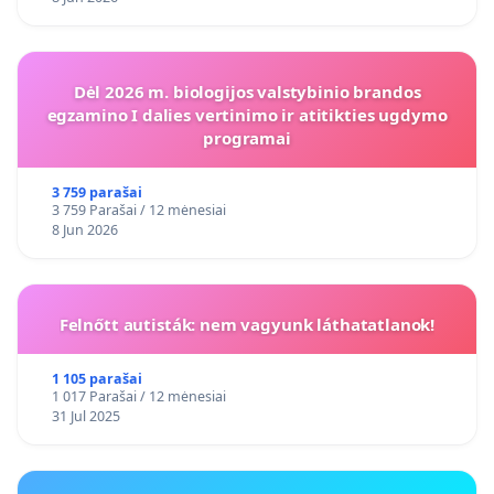
Dėl 2026 m. biologijos valstybinio brandos
egzamino I dalies vertinimo ir atitikties ugdymo
programai
3 759 parašai
3 759 Parašai / 12 mėnesiai
8 Jun 2026
Felnőtt autisták: nem vagyunk láthatatlanok!
1 105 parašai
1 017 Parašai / 12 mėnesiai
31 Jul 2025