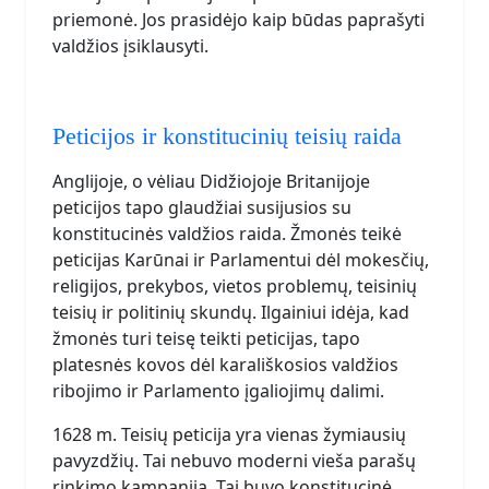
priemonė. Jos prasidėjo kaip būdas paprašyti
valdžios įsiklausyti.
Peticijos ir konstitucinių teisių raida
Anglijoje, o vėliau Didžiojoje Britanijoje
peticijos tapo glaudžiai susijusios su
konstitucinės valdžios raida. Žmonės teikė
peticijas Karūnai ir Parlamentui dėl mokesčių,
religijos, prekybos, vietos problemų, teisinių
teisių ir politinių skundų. Ilgainiui idėja, kad
žmonės turi teisę teikti peticijas, tapo
platesnės kovos dėl karališkosios valdžios
ribojimo ir Parlamento įgaliojimų dalimi.
1628 m. Teisių peticija yra vienas žymiausių
pavyzdžių. Tai nebuvo moderni vieša parašų
rinkimo kampanija. Tai buvo konstitucinė