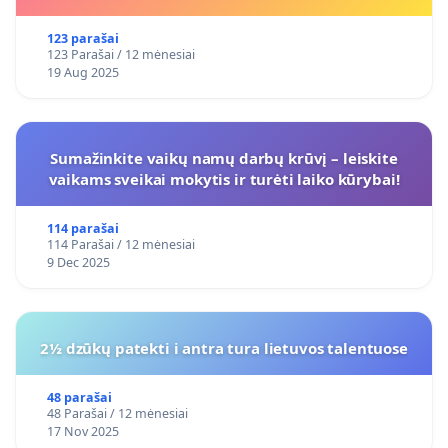
123 parašai
123 Parašai / 12 mėnesiai
19 Aug 2025
Sumažinkite vaikų namų darbų krūvį – leiskite
vaikams sveikai mokytis ir turėti laiko kūrybai!
114 parašai
114 Parašai / 12 mėnesiai
9 Dec 2025
2½ dzūkų patekti i antra tura lietuvos talentuose
48 parašai
48 Parašai / 12 mėnesiai
17 Nov 2025