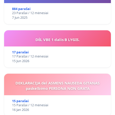
VIEŠAJAI ŽELDYNŲ FUNKCIJAI
884 parašai
23 Parašai / 12 mėnesiai
7 Jun 2025
DĖL VBE 1 dalis B LYGIS.
17 parašai
17 Parašai / 12 mėnesiai
15 Jun 2026
DEKLARACIJA del ASMENS NAUSEDA GITANAS
paskelbimo PERSONA NON GRATA
15 parašai
15 Parašai / 12 mėnesiai
16 Jan 2026