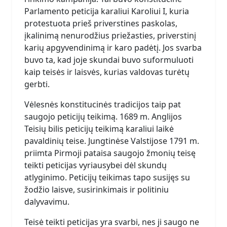
Parlamento peticija karaliui Karoliui I, kuria
protestuota prieš priverstines paskolas,
įkalinimą nenurodžius priežasties, priverstinį
karių apgyvendinimą ir karo padėtį. Jos svarba
buvo ta, kad joje skundai buvo suformuluoti
kaip teisės ir laisvės, kurias valdovas turėtų
gerbti.
Vėlesnės konstitucinės tradicijos taip pat
saugojo peticijų teikimą. 1689 m. Anglijos
Teisių bilis peticijų teikimą karaliui laikė
pavaldinių teise. Jungtinėse Valstijose 1791 m.
priimta Pirmoji pataisa saugojo žmonių teisę
teikti peticijas vyriausybei dėl skundų
atlyginimo. Peticijų teikimas tapo susijęs su
žodžio laisve, susirinkimais ir politiniu
dalyvavimu.
Teisė teikti peticijas yra svarbi, nes ji saugo ne