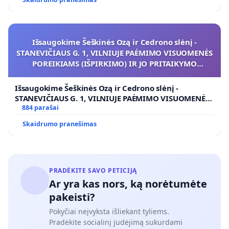
Išsaugokime Šeškinės Ozą ir Cedrono slėnį -
STANEVIČIAUS G. 1, VILNIUJE PAĖMIMO VISUOMENĖS
POREIKIAMS (IŠPIRKIMO) IR JO PRITAIKYMO
VIEŠAJAI ŽELDYNŲ FUNKCIJAI
Išsaugokime Šeškinės Ozą ir Cedrono slėnį -
STANEVIČIAUS G. 1, VILNIUJE PAĖMIMO VISUOMENĖS
POREIKIAMS (IŠPIRKIMO) IR JO PRITAIKYMO VIEŠAJAI
884 parašai
ŽELDYNŲ FUNKCIJAI
Skaidrumo pranešimas
PRADĖKITE SAVO PETICIJĄ
Ar yra kas nors, ką norėtumėte
pakeisti?
Pokyčiai neįvyksta išliekant tyliems.
Pradėkite socialinį judėjimą sukurdami