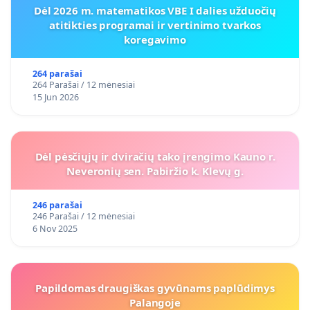
Dėl 2026 m. matematikos VBE I dalies užduočių
atitikties programai ir vertinimo tvarkos
koregavimo
264 parašai
264 Parašai / 12 mėnesiai
15 Jun 2026
Dėl pėsčiųjų ir dviračių tako įrengimo Kauno r.
Neveronių sen. Pabiržio k. Klevų g.
246 parašai
246 Parašai / 12 mėnesiai
6 Nov 2025
Papildomas draugiškas gyvūnams paplūdimys
Palangoje