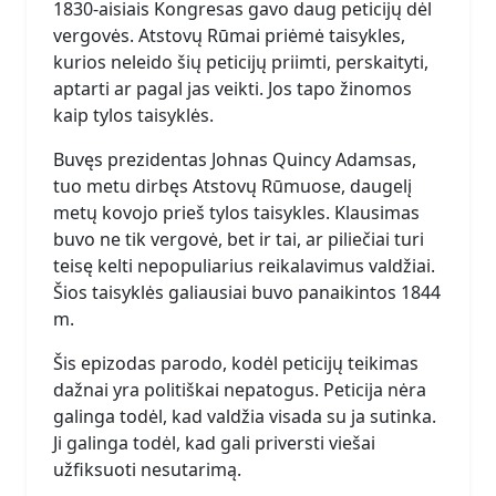
1830-aisiais Kongresas gavo daug peticijų dėl
vergovės. Atstovų Rūmai priėmė taisykles,
kurios neleido šių peticijų priimti, perskaityti,
aptarti ar pagal jas veikti. Jos tapo žinomos
kaip tylos taisyklės.
Buvęs prezidentas Johnas Quincy Adamsas,
tuo metu dirbęs Atstovų Rūmuose, daugelį
metų kovojo prieš tylos taisykles. Klausimas
buvo ne tik vergovė, bet ir tai, ar piliečiai turi
teisę kelti nepopuliarius reikalavimus valdžiai.
Šios taisyklės galiausiai buvo panaikintos 1844
m.
Šis epizodas parodo, kodėl peticijų teikimas
dažnai yra politiškai nepatogus. Peticija nėra
galinga todėl, kad valdžia visada su ja sutinka.
Ji galinga todėl, kad gali priversti viešai
užfiksuoti nesutarimą.