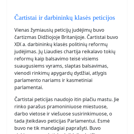
Čartistai ir darbininkų klasės peticijos
Vienas žymiausių peticijų judėjimų buvo
čartizmas Didžiojoje Britanijoje. Čartistai buvo
XIX a. darbininkų klasės politinių reformų
judėjimas. Jų Liaudies chartija reikalavo tokių
reformų kaip balsavimo teisė visiems
suaugusiems vyrams, slaptas balsavimas,
vienodi rinkimų apygardų dydžiai, atlygis
parlamento nariams ir kasmetiniai
parlamentai.
Čartistai peticijas naudojo itin plačiu mastu. Jie
rinko parašus pramoniniuose miestuose,
darbo vietose ir viešuose susirinkimuose, o
tada įteikdavo peticijas Parlamentui. Esmė
buvo ne tik mandagiai paprašyti. Buvo