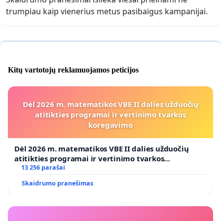
trumpiau kaip vienerius metus pasibaigus kampanijai.
Kitų vartotojų reklamuojamos peticijos
Dėl 2026 m. matematikos VBE II dalies užduočių
atitikties programai ir vertinimo tvarkos
koregavimo
Dėl 2026 m. matematikos VBE II dalies užduočių
atitikties programai ir vertinimo tvarkos
koregavimo
13 256 parašai
Skaidrumo pranešimas