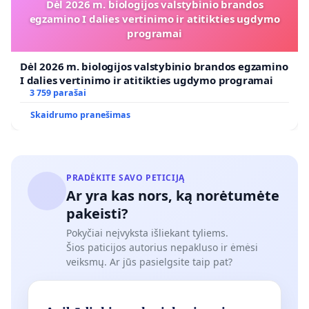
Dėl 2026 m. biologijos valstybinio brandos
egzamino I dalies vertinimo ir atitikties ugdymo
programai
Dėl 2026 m. biologijos valstybinio brandos egzamino
I dalies vertinimo ir atitikties ugdymo programai
3 759 parašai
Skaidrumo pranešimas
PRADĖKITE SAVO PETICIJĄ
Ar yra kas nors, ką norėtumėte
pakeisti?
Pokyčiai neįvyksta išliekant tyliems.
Šios paticijos autorius nepakluso ir ėmėsi
veiksmų. Ar jūs pasielgsite taip pat?