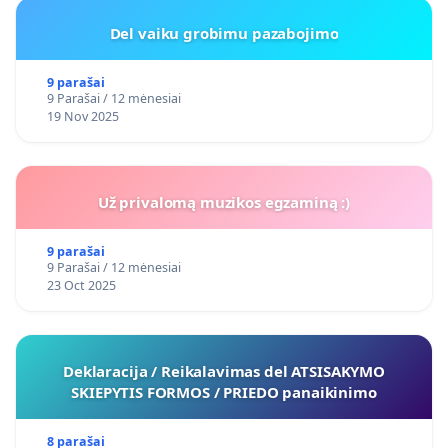
Del vaiku grobimu pazabojimo
9 parašai
9 Parašai / 12 mėnesiai
19 Nov 2025
Už privalomą muzikos egzaminą :)
9 parašai
9 Parašai / 12 mėnesiai
23 Oct 2025
Deklaracija / Reikalavimas del ATSISAKYMO
SKIEPYTIS FORMOS / PRIEDO panaikinimo
8 parašai