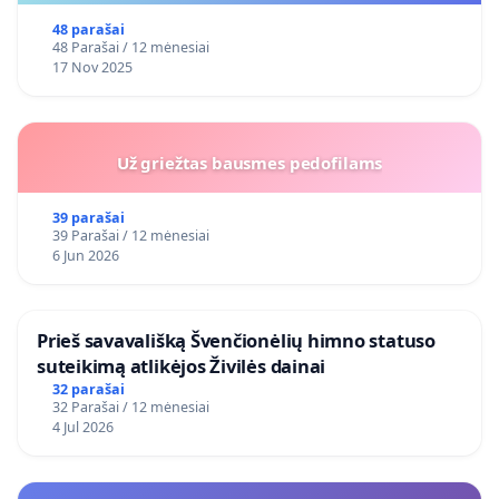
48 parašai
48 Parašai / 12 mėnesiai
17 Nov 2025
Už griežtas bausmes pedofilams
39 parašai
39 Parašai / 12 mėnesiai
6 Jun 2026
​Prieš savavališką Švenčionėlių himno statuso
suteikimą atlikėjos Živilės dainai
32 parašai
32 Parašai / 12 mėnesiai
4 Jul 2026