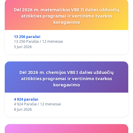
Dėl 2026 m. matematikos VBE II dalies užduočių
atitikties programai ir vertinimo tvarkos
koregavimo
13 256 parašai
13 256 Parašai / 12 mėnesiai
5 Jun 2026
Dėl 2026 m. chemijos VBE I dalies užduočių
atitikties programai ir vertinimo tvarkos
koregavimo
4 924 parašai
4 924 Parašai / 12 mėnesiai
8 Jun 2026