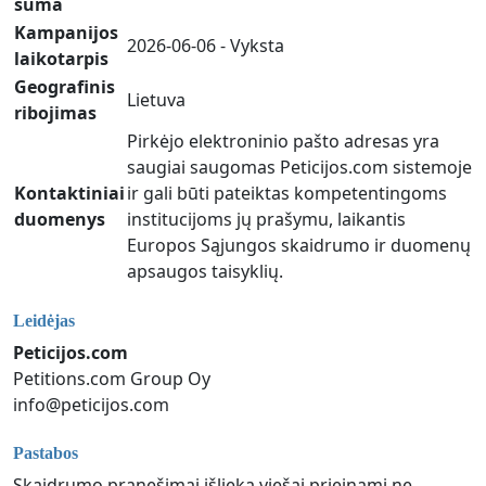
suma
Kampanijos
2026-06-06 - Vyksta
laikotarpis
Geografinis
Lietuva
ribojimas
Pirkėjo elektroninio pašto adresas yra
saugiai saugomas Peticijos.com sistemoje
Kontaktiniai
ir gali būti pateiktas kompetentingoms
duomenys
institucijoms jų prašymu, laikantis
Europos Sąjungos skaidrumo ir duomenų
apsaugos taisyklių.
Leidėjas
Peticijos.com
Petitions.com Group Oy
info@peticijos.com
Pastabos
Skaidrumo pranešimai išlieka viešai prieinami ne