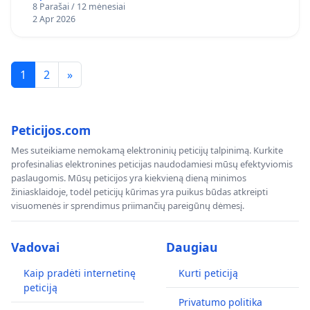
8 Parašai / 12 mėnesiai
2 Apr 2026
1
2
»
Peticijos.com
Mes suteikiame nemokamą elektroninių peticijų talpinimą. Kurkite
profesinalias elektronines peticijas naudodamiesi mūsų efektyviomis
paslaugomis. Mūsų peticijos yra kiekvieną dieną minimos
žiniasklaidoje, todėl peticijų kūrimas yra puikus būdas atkreipti
visuomenės ir sprendimus priimančių pareigūnų dėmesį.
Vadovai
Daugiau
Kaip pradėti internetinę
Kurti peticiją
peticiją
Privatumo politika