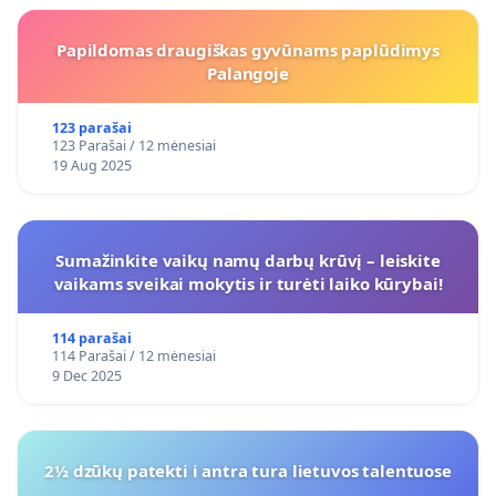
Papildomas draugiškas gyvūnams paplūdimys
Palangoje
123 parašai
123 Parašai / 12 mėnesiai
19 Aug 2025
Sumažinkite vaikų namų darbų krūvį – leiskite
vaikams sveikai mokytis ir turėti laiko kūrybai!
114 parašai
114 Parašai / 12 mėnesiai
9 Dec 2025
2½ dzūkų patekti i antra tura lietuvos talentuose