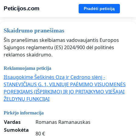
Peticijos.com
Pradėti peticiją
Skaidrumo pranešimas
Šis pranešimas skelbiamas vadovaujantis Europos
Sąjungos reglamentu (ES) 2024/900 dėl politinės
reklamos skaidrumo.
Reklamuojama peticija
Išsaugokime Šeškinės Ozą ir Cedrono slėnį -
STANEVIČIAUS G. 1, VILNIUJE PAĖMIMO VISUOMENĖS
POREIKIAMS (IŠPIRKIMO) IR JO PRITAIKYMO VIEŠAJAI
ŽELDYNŲ FUNKCIJAI
Pirkėjo informacija
Vardas
Romanas Ramanauskas
Sumokėta
80 €