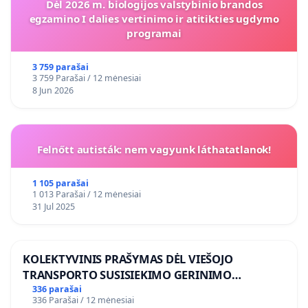
Dėl 2026 m. biologijos valstybinio brandos
egzamino I dalies vertinimo ir atitikties ugdymo
programai
3 759 parašai
3 759 Parašai / 12 mėnesiai
8 Jun 2026
Felnőtt autisták: nem vagyunk láthatatlanok!
1 105 parašai
1 013 Parašai / 12 mėnesiai
31 Jul 2025
KOLEKTYVINIS PRAŠYMAS DĖL VIEŠOJO
TRANSPORTO SUSISIEKIMO GERINIMO
VOSYLIUKŲ KAIME
336 parašai
336 Parašai / 12 mėnesiai