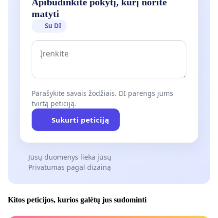
Apibūdinkite pokytį, kurį norite
matyti
Su DI
Parašykite savais žodžiais. DI parengs jums
tvirtą peticiją.
Sukurti peticiją
Jūsų duomenys lieka jūsų
Privatumas pagal dizainą
Kitos peticijos, kurios galėtų jus sudominti