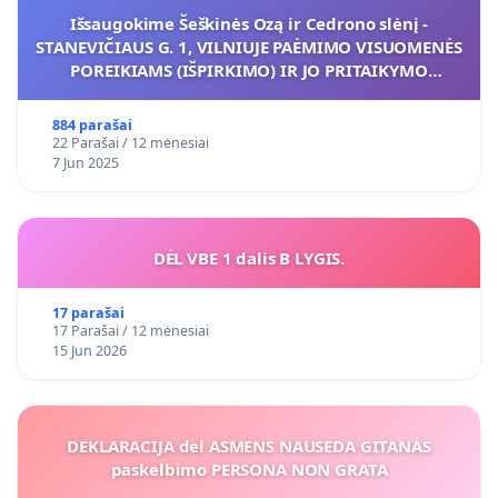
Išsaugokime Šeškinės Ozą ir Cedrono slėnį -
STANEVIČIAUS G. 1, VILNIUJE PAĖMIMO VISUOMENĖS
POREIKIAMS (IŠPIRKIMO) IR JO PRITAIKYMO
VIEŠAJAI ŽELDYNŲ FUNKCIJAI
884 parašai
22 Parašai / 12 mėnesiai
7 Jun 2025
DĖL VBE 1 dalis B LYGIS.
17 parašai
17 Parašai / 12 mėnesiai
15 Jun 2026
DEKLARACIJA del ASMENS NAUSEDA GITANAS
paskelbimo PERSONA NON GRATA