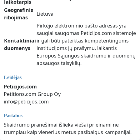
laikotarpis
Geografinis
Lietuva
ribojimas
Pirkėjo elektroninio pašto adresas yra
saugiai saugomas Peticijos.com sistemoje
Kontaktiniai
ir gali būti pateiktas kompetentingoms
duomenys
institucijoms jų prašymu, laikantis
Europos Sąjungos skaidrumo ir duomenų
apsaugos taisyklių.
Leidėjas
Peticijos.com
Petitions.com Group Oy
info@peticijos.com
Pastabos
Skaidrumo pranešimai išlieka viešai prieinami ne
trumpiau kaip vienerius metus pasibaigus kampanijai.