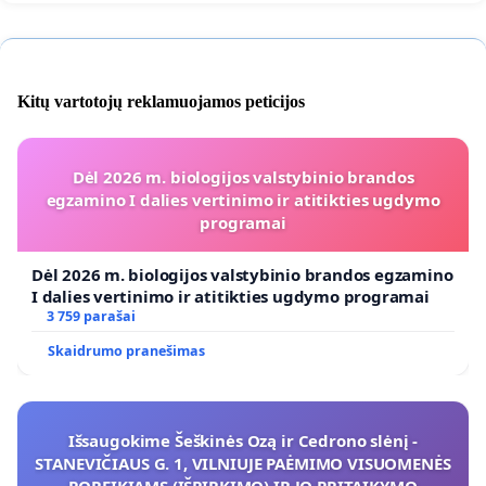
Kitų vartotojų reklamuojamos peticijos
Dėl 2026 m. biologijos valstybinio brandos
egzamino I dalies vertinimo ir atitikties ugdymo
programai
Dėl 2026 m. biologijos valstybinio brandos egzamino
I dalies vertinimo ir atitikties ugdymo programai
3 759 parašai
Skaidrumo pranešimas
Išsaugokime Šeškinės Ozą ir Cedrono slėnį -
STANEVIČIAUS G. 1, VILNIUJE PAĖMIMO VISUOMENĖS
POREIKIAMS (IŠPIRKIMO) IR JO PRITAIKYMO