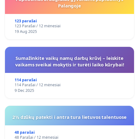
Palangoje
123 parašai
123 Parašai / 12 mėnesiai
19 Aug 2025
Sumažinkite vaikų namų darbų krūvį – leiskite
vaikams sveikai mokytis ir turėti laiko kūrybai!
114 parašai
114 Parašai / 12 mėnesiai
9 Dec 2025
2½ dzūkų patekti i antra tura lietuvos talentuose
48 parašai
48 Parašai / 12 mėnesiai