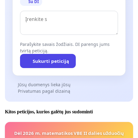
Su DI
Parašykite savais žodžiais. DI parengs jums
tvirtą peticiją.
Sukurti peticiją
Jūsų duomenys lieka jūsų
Privatumas pagal dizainą
Kitos peticijos, kurios galėtų jus sudominti
Dėl 2026 m. matematikos VBE II dalies užduočių