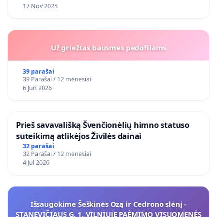
17 Nov 2025
Už griežtas bausmes pedofilams
39 parašai
39 Parašai / 12 mėnesiai
6 Jun 2026
​Prieš savavališką Švenčionėlių himno statuso
suteikimą atlikėjos Živilės dainai
32 parašai
32 Parašai / 12 mėnesiai
4 Jul 2026
Išsaugokime Šeškinės Ozą ir Cedrono slėnį -
STANEVIČIAUS G. 1, VILNIUJE PAĖMIMO VISUOMENĖS