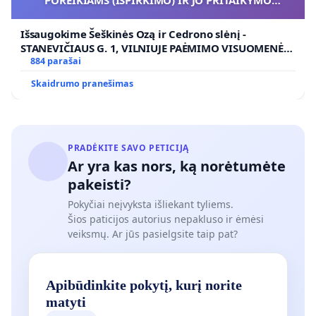
VIEŠAJAI ŽELDYNŲ FUNKCIJAI
Išsaugokime Šeškinės Ozą ir Cedrono slėnį -
STANEVIČIAUS G. 1, VILNIUJE PAĖMIMO VISUOMENĖS
POREIKIAMS (IŠPIRKIMO) IR JO PRITAIKYMO VIEŠAJAI
884 parašai
ŽELDYNŲ FUNKCIJAI
Skaidrumo pranešimas
PRADĖKITE SAVO PETICIJĄ
Ar yra kas nors, ką norėtumėte
pakeisti?
Pokyčiai neįvyksta išliekant tyliems.
Šios paticijos autorius nepakluso ir ėmėsi
veiksmų. Ar jūs pasielgsite taip pat?
Apibūdinkite pokytį, kurį norite
matyti