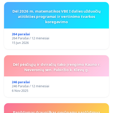
Dėl 2026 m. matematikos VBE I dalies užduočių
atitikties programai ir vertinimo tvarkos
koregavimo
264 parašai
264 Parašai / 12 mėnesiai
15 Jun 2026
Dėl pėsčiųjų ir dviračių tako įrengimo Kauno r.
Neveronių sen. Pabiržio k. Klevų g.
246 parašai
246 Parašai / 12 mėnesiai
6 Nov 2025
Papildomas draugiškas gyvūnams paplūdimys