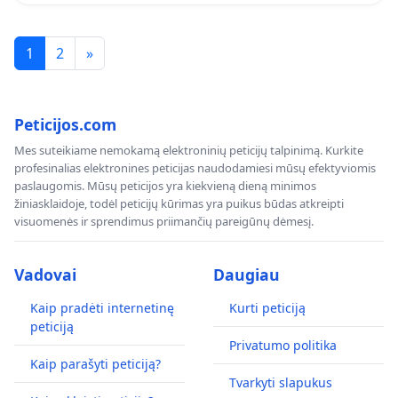
1
2
»
Peticijos.com
Mes suteikiame nemokamą elektroninių peticijų talpinimą. Kurkite
profesinalias elektronines peticijas naudodamiesi mūsų efektyviomis
paslaugomis. Mūsų peticijos yra kiekvieną dieną minimos
žiniasklaidoje, todėl peticijų kūrimas yra puikus būdas atkreipti
visuomenės ir sprendimus priimančių pareigūnų dėmesį.
Vadovai
Daugiau
Kaip pradėti internetinę
Kurti peticiją
peticiją
Privatumo politika
Kaip parašyti peticiją?
Tvarkyti slapukus