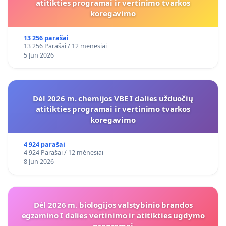
atitikties programai ir vertinimo tvarkos
koregavimo
13 256 parašai
13 256 Parašai / 12 mėnesiai
5 Jun 2026
Dėl 2026 m. chemijos VBE I dalies užduočių
atitikties programai ir vertinimo tvarkos
koregavimo
4 924 parašai
4 924 Parašai / 12 mėnesiai
8 Jun 2026
Dėl 2026 m. biologijos valstybinio brandos
egzamino I dalies vertinimo ir atitikties ugdymo