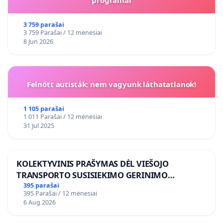
programai
3 759 parašai
3 759 Parašai / 12 mėnesiai
8 Jun 2026
Felnőtt autisták: nem vagyunk láthatatlanok!
1 105 parašai
1 011 Parašai / 12 mėnesiai
31 Jul 2025
KOLEKTYVINIS PRAŠYMAS DĖL VIEŠOJO
TRANSPORTO SUSISIEKIMO GERINIMO
VOSYLIUKŲ KAIME
395 parašai
395 Parašai / 12 mėnesiai
6 Aug 2026