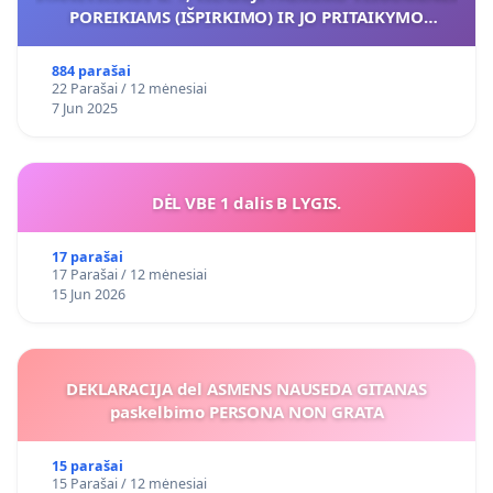
POREIKIAMS (IŠPIRKIMO) IR JO PRITAIKYMO
VIEŠAJAI ŽELDYNŲ FUNKCIJAI
884 parašai
22 Parašai / 12 mėnesiai
7 Jun 2025
DĖL VBE 1 dalis B LYGIS.
17 parašai
17 Parašai / 12 mėnesiai
15 Jun 2026
DEKLARACIJA del ASMENS NAUSEDA GITANAS
paskelbimo PERSONA NON GRATA
15 parašai
15 Parašai / 12 mėnesiai