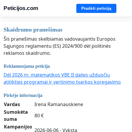
Peticijos.com
Pradėti peticiją
Skaidrumo pranešimas
Šis pranešimas skelbiamas vadovaujantis Europos
Sąjungos reglamentu (ES) 2024/900 dėl politinės
reklamos skaidrumo.
Reklamuojama peticija
Dėl 2026 m. matematikos VBE II dalies užduočių
atitikties programai ir vertinimo tvarkos koregavimo
Pirkėjo informacija
Vardas
Irena Ramanauskiene
Sumokėta
80 €
suma
Kampanijos
2026-06-06 - Vyksta