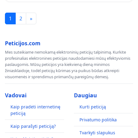
1
2
»
Peticijos.com
Mes suteikiame nemokamą elektroninių peticijų talpinimą. Kurkite
profesinalias elektronines peticijas naudodamiesi mūsų efektyviomis
paslaugomis. Mūsų peticijos yra kiekvieną dieną minimos
žiniasklaidoje, todėl peticijų kūrimas yra puikus būdas atkreipti
visuomenės ir sprendimus priimančių pareigūnų dėmesį.
Vadovai
Daugiau
Kaip pradėti internetinę
Kurti peticiją
peticiją
Privatumo politika
Kaip parašyti peticiją?
Tvarkyti slapukus