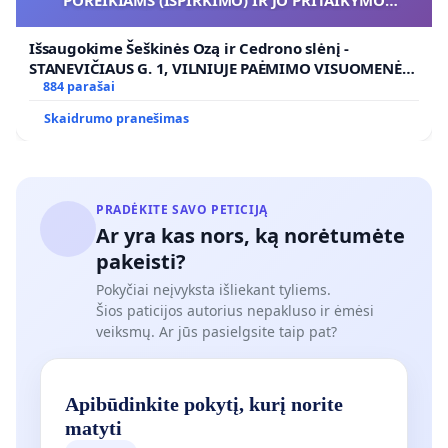
VIEŠAJAI ŽELDYNŲ FUNKCIJAI
Išsaugokime Šeškinės Ozą ir Cedrono slėnį -
STANEVIČIAUS G. 1, VILNIUJE PAĖMIMO VISUOMENĖS
POREIKIAMS (IŠPIRKIMO) IR JO PRITAIKYMO VIEŠAJAI
884 parašai
ŽELDYNŲ FUNKCIJAI
Skaidrumo pranešimas
PRADĖKITE SAVO PETICIJĄ
Ar yra kas nors, ką norėtumėte
pakeisti?
Pokyčiai neįvyksta išliekant tyliems.
Šios paticijos autorius nepakluso ir ėmėsi
veiksmų. Ar jūs pasielgsite taip pat?
Apibūdinkite pokytį, kurį norite
matyti