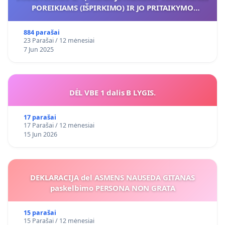
POREIKIAMS (IŠPIRKIMO) IR JO PRITAIKYMO
VIEŠAJAI ŽELDYNŲ FUNKCIJAI
884 parašai
23 Parašai / 12 mėnesiai
7 Jun 2025
DĖL VBE 1 dalis B LYGIS.
17 parašai
17 Parašai / 12 mėnesiai
15 Jun 2026
DEKLARACIJA del ASMENS NAUSEDA GITANAS
paskelbimo PERSONA NON GRATA
15 parašai
15 Parašai / 12 mėnesiai