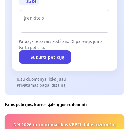
Su DI
Parašykite savais žodžiais. DI parengs jums
tvirtą peticiją.
Sukurti peticiją
Jūsų duomenys lieka jūsų
Privatumas pagal dizainą
Kitos peticijos, kurios galėtų jus sudominti
Dėl 2026 m. matematikos VBE II dalies užduočių