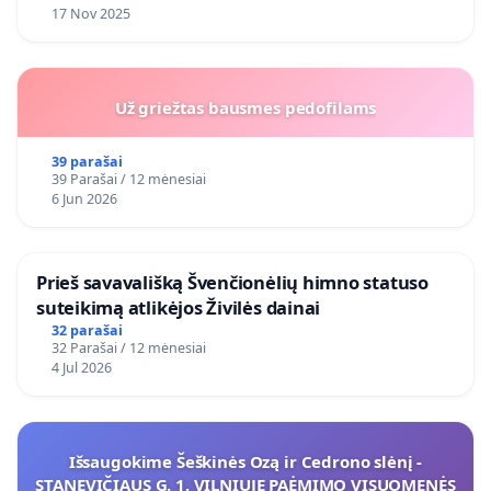
17 Nov 2025
Už griežtas bausmes pedofilams
39 parašai
39 Parašai / 12 mėnesiai
6 Jun 2026
​Prieš savavališką Švenčionėlių himno statuso
suteikimą atlikėjos Živilės dainai
32 parašai
32 Parašai / 12 mėnesiai
4 Jul 2026
Išsaugokime Šeškinės Ozą ir Cedrono slėnį -
STANEVIČIAUS G. 1, VILNIUJE PAĖMIMO VISUOMENĖS