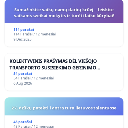
Sumažinkite vaikų namų darbų krūvį – leiskite
vaikams sveikai mokytis ir turėti laiko kūrybai!
114 parašai
114 Parašai / 12 mėnesiai
9 Dec 2025
KOLEKTYVINIS PRAŠYMAS DĖL VIEŠOJO
TRANSPORTO SUSISIEKIMO GERINIMO
VOSYLIUKŲ KAIME
54 parašai
54 Parašai / 12 mėnesiai
6 Aug 2026
2½ dzūkų patekti i antra tura lietuvos talentuose
48 parašai
48 Parašai / 12 mėnesiai