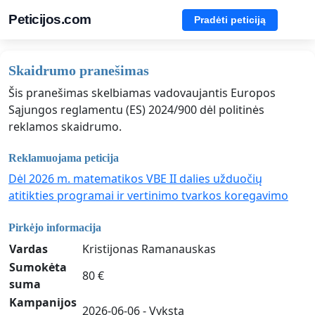
Peticijos.com
Pradėti peticiją
Skaidrumo pranešimas
Šis pranešimas skelbiamas vadovaujantis Europos
Sąjungos reglamentu (ES) 2024/900 dėl politinės
reklamos skaidrumo.
Reklamuojama peticija
Dėl 2026 m. matematikos VBE II dalies užduočių
atitikties programai ir vertinimo tvarkos koregavimo
Pirkėjo informacija
Vardas
Kristijonas Ramanauskas
Sumokėta
80 €
suma
Kampanijos
2026-06-06 - Vyksta