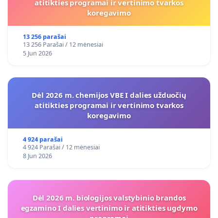
atitikties programai ir vertinimo tvarkos
koregavimo
13 256 parašai
13 256 Parašai / 12 mėnesiai
5 Jun 2026
Dėl 2026 m. chemijos VBE I dalies užduočių
atitikties programai ir vertinimo tvarkos
koregavimo
4 924 parašai
4 924 Parašai / 12 mėnesiai
8 Jun 2026
Dėl 2026 m. biologijos valstybinio brandos
egzamino I dalies vertinimo ir atitikties ugdymo