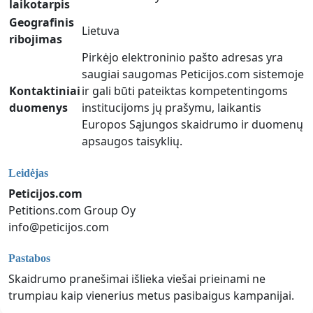
laikotarpis
Geografinis
Lietuva
ribojimas
Pirkėjo elektroninio pašto adresas yra
saugiai saugomas Peticijos.com sistemoje
Kontaktiniai
ir gali būti pateiktas kompetentingoms
duomenys
institucijoms jų prašymu, laikantis
Europos Sąjungos skaidrumo ir duomenų
apsaugos taisyklių.
Leidėjas
Peticijos.com
Petitions.com Group Oy
info@peticijos.com
Pastabos
Skaidrumo pranešimai išlieka viešai prieinami ne
trumpiau kaip vienerius metus pasibaigus kampanijai.