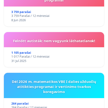
programai
3 759 parašai
3 759 Parašai / 12 mėnesiai
8 Jun 2026
Felnőtt autisták: nem vagyunk láthatatlanok!
1 105 parašai
1 017 Parašai / 12 mėnesiai
31 Jul 2025
Dėl 2026 m. matematikos VBE I dalies užduočių
atitikties programai ir vertinimo tvarkos
koregavimo
264 parašai
264 Parašai / 12 mėnesiai