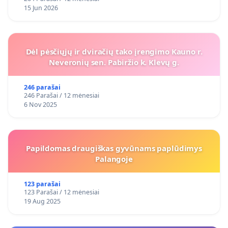
15 Jun 2026
Dėl pėsčiųjų ir dviračių tako įrengimo Kauno r.
Neveronių sen. Pabiržio k. Klevų g.
246 parašai
246 Parašai / 12 mėnesiai
6 Nov 2025
Papildomas draugiškas gyvūnams paplūdimys
Palangoje
123 parašai
123 Parašai / 12 mėnesiai
19 Aug 2025