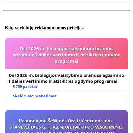
Kitų vartotojų reklamuojamos peticijos
Dėl 2026 m. biologijos valstybinio brandos
egzamino I dalies vertinimo ir atitikties ugdymo
programai
Dėl 2026 m. biologijos valstybinio brandos egzamino
I dalies vertinimo ir atitikties ugdymo programai
3 759 parašai
Skaidrumo pranešimas
Išsaugokime Šeškinės Ozą ir Cedrono slėnį -
STANEVIČIAUS G. 1, VILNIUJE PAĖMIMO VISUOMENĖS
POREIKIAMS (IŠPIRKIMO) IR JO PRITAIKYMO