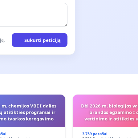
Sukurti peticiją
ją.
 m. chemijos VBE I dalies
Dėl 2026 m. biologijos va
ų atitikties programai ir
brandos egzamino I d
imo tvarkos koregavimo
vertinimo ir atitiktie
programai
ašai
3 759 parašai