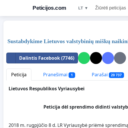
Peticijos.com
Žiūrėti peticijas
LT ▼
Sustabdykime Lietuvos valstybinių miškų naiki
Dalintis Facebook (7746)
Peticija
Pranešimai
Parašai
1
20 737
Lietuvos Respublikos Vyriausybei
Peticija
dėl sprendimo didinti valst
2018 m. rugpjūčio 8 d. LR Vyriausybė priėmė sprendim