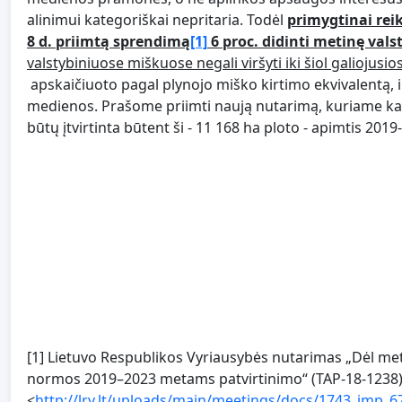
alinimui kategoriškai nepritaria. Todėl
primygtinai rei
8 d. priimtą sprendimą
[1]
6 proc. didinti metinę val
valstybiniuose miškuose negali viršyti iki šiol galiojus
apskaičiuoto pagal plynojo miško kirtimo ekvivalentą, ir
medienos. Prašome priimti naują nutarimą, kuriame ka
būtų įtvirtinta būtent ši - 11 168 ha ploto - apimtis 201
[1] Lietuvo Respublikos Vyriausybės nutarimas „Dėl met
normos 2019–2023 metams patvirtinimo“ (TAP-18-1238) (
<
http://lrv.lt/uploads/main/meetings/docs/1743_imp