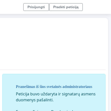
Prisijungti
Pradėti peticiją
Pranešimas iš šios svetainės administratoriaus
Peticija buvo uždaryta ir signatarų asmens
duomenys pašalinti.