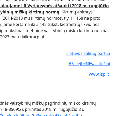
kalaujame LR Vyriausybės atšaukti 2018 m. rugpjūčio
stybinių miškų kirtimų normą.
Kirtimų apimtys
ios (2014-2018 m.) kirtimų normos,
t.y. 11 168 ha ploto,
 jame kertama iki 3 145 tūkst. kietmetrių likvidinės
ip maksimali metininė valstybinių miškų kirtimo norma
9-2023 metų laikotarpiui.
Lietuvos žaliųjų partija
#žalieji #NEvalstiečiai
www.lzp.lt
inės valstybinių miškų pagrindinių miško kirtimų
18-8569(2), priimtas 2018 m. rugpjūčio 8 d.
_678ce3efc529bbe7b36eb7eb5923ce04.pdf
>