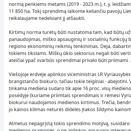
normą penkiems metams (2019 - 2023 m.), t. y. leidžiamą
11 850 ha. Tokį sprendimą laikome keliančiu pavojų Lie
reikalaujame nedelsiant jį atšaukti.
Kirtimų norma turėtų būti nustatoma tam, kad būtų užti
panaudojimas, miško apsauginių ir socialinių funkcijų be
regiono ekonominių reikmių tenkinimas. Deja, dabartini
tokiems tikslams. Miškų ūkio sektorius negali būti ver
ateičiai ypač svarbūs sprendimai privalo būti priimami a
Viešojoje erdvėje aplinkos viceministras LR Vyriausybė
brangstančio biokuro, tačiau tokie teiginiai - abejotini
tinkama mediena sudaro tik apie 16 proc. visų medieno
posėdyje (kuriame priimtais sprendimais ir rėmėsi Vyri
biokurui naudojamos medienos kirtimus. Trečia, bendro
jo kainos kilimas neturės didelės įtakos šildymo kainom
Atmetus nepagrįstą tokio sprendimo motyvą, susidaro įs
medienos pramonės, o ne aplinkos apsaugos interesus.