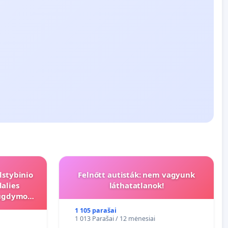
lstybinio
Felnőtt autisták: nem vagyunk
alies
láthatatlanok!
s ugdymo
1 105 parašai
1 013 Parašai / 12 mėnesiai