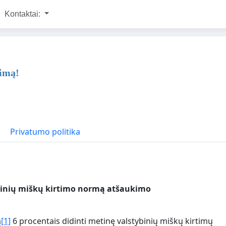
Kontaktai:
nimą!
Privatumo politika
ybinių miškų kirtimo normą atšaukimo
ą
[1]
6 procentais didinti metinę valstybinių miškų kirtimų