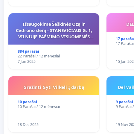
Išsaugokime Šeškinės Ozą ir
DĖL
Cedrono slėnį - STANEVIČIAUS G. 1,
VILNIUJE PAĖMIMO VISUOMENĖS
17 paraša
POREIKIAMS (IŠPIRKIMO) IR JO
17 Parašai
PRITAIKYMO VIEŠAJAI ŽELDYNŲ
884 parašai
FUNKCIJAI
22 Parašai / 12 mėnesiai
7 Jun 2025
15 Jun 202
Gražinti Gyti Vilkeli Į darbą
Del va
10 parašai
9 parašai
10 Parašai / 12 mėnesiai
9 Parašai 
18 Dec 2025
19 Nov 20