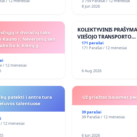
šai / 12 mėnesiai
3 759 Parašai / 12 mėnesiai
8 Jun 2026
KOLEKTYVINIS PRAŠYMA
sčiųjų ir dviračių tako
VIEŠOJO TRANSPORTO
 Kauno r. Neveronių sen.
SUSISIEKIMO GERINIMO
171 parašai
abiržio k. Klevų g.
171 Parašai / 12 mėnesiai
VOSYLIUKŲ KAIME
ai
i / 12 mėnesiai
5
6 Aug 2026
kų patekti i antra tura
Už griežtas bausmes pe
ietuvos talentuose
39 parašai
39 Parašai / 12 mėnesiai
i
 / 12 mėnesiai
25
6 Jun 2026