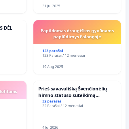
31 Jul 2025
S DĖL
Papildomas draugiškas gyvūnams
paplūdimys Palangoje
123 parašai
123 Parašai / 12 mėnesiai
19 Aug 2025
​Prieš savavališką Švenčionėlių
dofilams
himno statuso suteikimą
atlikėjos Živilės dainai
32 parašai
32 Parašai / 12 mėnesiai
4 Jul 2026