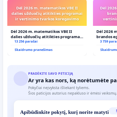
Dėl 2026 m. matematikos VBE II
Dėl 2026
dalies užduočių atitikties programai
bran
ir vertinimo tvarkos koregavimo
vertini
Dėl 2026 m. matematikos VBE II
Dėl 2026 m
dalies užduočių atitikties programai
brandos eg
ir vertinimo tvarkos koregavimo
13 256 parašai
ir atitikt
3 759 para
Skaidrumo pranešimas
Skaidrum
PRADĖKITE SAVO PETICIJĄ
Ar yra kas nors, ką norėtumėte pa
Pokyčiai neįvyksta išliekant tyliems.
Šios paticijos autorius nepakluso ir ėmėsi veiksmų. 
Apibūdinkite pokytį, kurį norite matyti