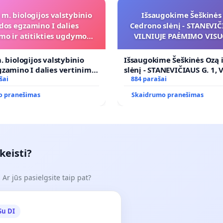
 m. biologijos valstybinio
Išsaugokime Šeškinės 
dos egzamino I dalies
Cedrono slėnį - STANEVIČI
mo ir atitikties ugdymo
VILNIUJE PAĖMIMO VIS
programai
POREIKIAMS (IŠPIRKIMO
PRITAIKYMO VIEŠAJAI 
. biologijos valstybinio
Išsaugokime Šeškinės Ozą 
FUNKCIJAI
zamino I dalies vertinimo
slėnį - STANEVIČIAUS G. 1, 
ies ugdymo programai
šai
PAĖMIMO VISUOMENĖS PO
884 parašai
(IŠPIRKIMO) IR JO PRITAI
o pranešimas
Skaidrumo pranešimas
VIEŠAJAI ŽELDYNŲ FUNKCIJ
keisti?
Ar jūs pasielgsite taip pat?
Su DI