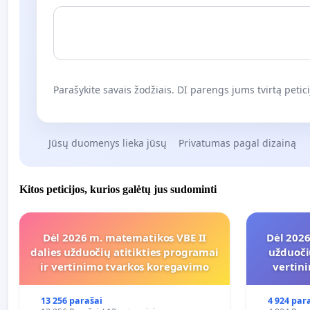
Parašykite savais žodžiais. DI parengs jums tvirtą petici
Jūsų duomenys lieka jūsų
Privatumas pagal dizainą
Kitos peticijos, kurios galėtų jus sudominti
Dėl 2026 m. matematikos VBE II
Dėl 2026
dalies užduočių atitikties programai
užduoči
ir vertinimo tvarkos koregavimo
vertin
13 256 parašai
4 924 par