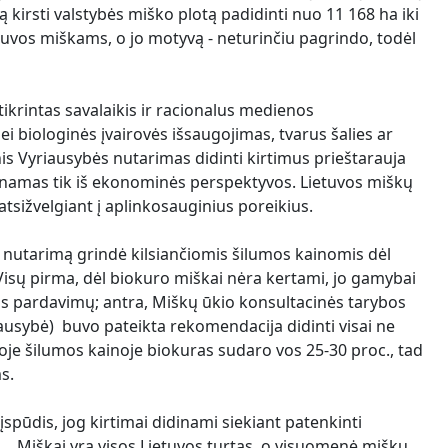
 kirsti valstybės miško plotą padidinti nuo 11 168 ha iki
tuvos miškams, o jo motyvą - neturinčiu pagrindo, todėl
krintas savalaikis ir racionalus medienos
i biologinės įvairovės išsaugojimas, tvarus šalies ar
s Vyriausybės nutarimas didinti kirtimus prieštarauja
tinamas tik iš ekonominės perspektyvos. Lietuvos miškų
tsižvelgiant į aplinkosauginius poreikius.
s nutarimą grindė kilsiančiomis šilumos kainomis dėl
. Visų pirma, dėl biokuro miškai nėra kertami, jo gamybai
s pardavimų; antra, Miškų ūkio konsultacinės tarybos
ausybė) buvo pateikta rekomendacija didinti visai ne
je šilumos kainoje biokuras sudaro vos 25-30 proc., tad
s.
pūdis, jog kirtimai didinami siekiant patenkinti
 Miškai yra visos Lietuvos turtas, o visuomenė miškų