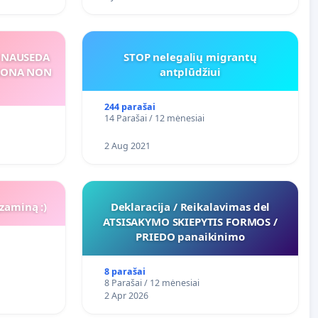
S NAUSEDA
STOP nelegalių migrantų
RSONA NON
antplūdžiui
244 parašai
14 Parašai / 12 mėnesiai
2 Aug 2021
zaminą :)
Deklaracija / Reikalavimas del
ATSISAKYMO SKIEPYTIS FORMOS /
PRIEDO panaikinimo
8 parašai
8 Parašai / 12 mėnesiai
2 Apr 2026