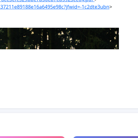
8fb2837211e89188e16a6495e98c?jfwid=-1c2dte3ubn
>