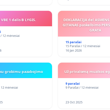
 VBE 1 dalis B LYGIS.
DEKLARACIJA del ASMEN
GITANAS paskelbimo PE
GRATA
i
 / 12 mėnesiai
15 parašai
15 Parašai / 12 mėnesiai
6
16 Jan 2026
iku grobimu pazabojimo
Už privalomą muzikos eg
9 parašai
/ 12 mėnesiai
9 Parašai / 12 mėnesiai
25
23 Oct 2025