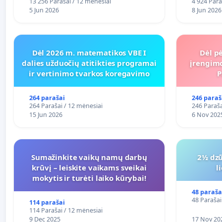
13 256 Parašai / 12 mėnesiai
4 924 Para
5 Jun 2026
8 Jun 2026
Dėl 2026 m. matematikos VBE I
Dėl pė
dalies užduočių atitikties programai
įrengimo
ir vertinimo tvarkos koregavimo
P
264 parašai
246 paraš
264 Parašai / 12 mėnesiai
246 Paraša
15 Jun 2026
6 Nov 202
Sumažinkite vaikų namų darbų
2½ dzū
krūvį – leiskite vaikams sveikai
l
mokytis ir turėti laiko kūrybai!
48 paraša
48 Parašai
114 parašai
114 Parašai / 12 mėnesiai
9 Dec 2025
17 Nov 20